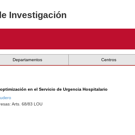
de Investigación
Departamentos
Centros
 optimización en el Servicio de Urgencia Hospitalario
cudero
esas: Arts. 68/83 LOU