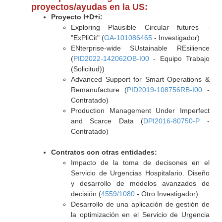
proyectos/ayudas en la US:
Proyecto I+D+i:
Exploring Plausible Circular futures -
"ExPliCit" (
GA-101086465
- Investigador)
ENterprise-wide SUstainable REsilience
(
PID2022-142062OB-I00
- Equipo Trabajo
(Solicitud))
Advanced Support for Smart Operations &
Remanufacture (
PID2019-108756RB-I00
-
Contratado)
Production Management Under Imperfect
and Scarce Data (
DPI2016-80750-P
-
Contratado)
Contratos con otras entidades:
Impacto de la toma de decisones en el
Servicio de Urgencias Hospitalario. Diseño
y desarrollo de modelos avanzados de
decisión (
4559/1080
- Otro Investigador)
Desarrollo de una aplicación de gestión de
la optimización en el Servicio de Urgencia