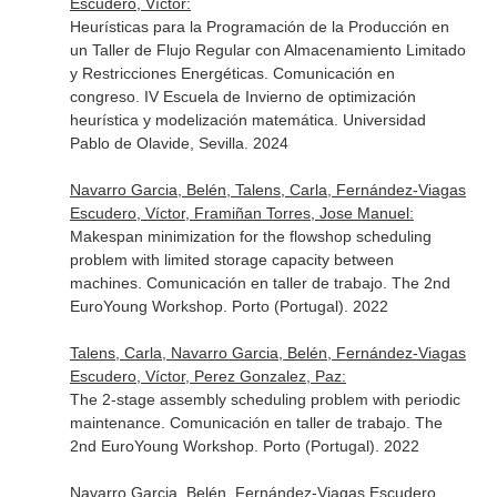
Escudero, Víctor:
Heurísticas para la Programación de la Producción en
un Taller de Flujo Regular con Almacenamiento Limitado
y Restricciones Energéticas. Comunicación en
congreso. IV Escuela de Invierno de optimización
heurística y modelización matemática. Universidad
Pablo de Olavide, Sevilla. 2024
Navarro Garcia, Belén, Talens, Carla, Fernández-Viagas
Escudero, Víctor, Framiñan Torres, Jose Manuel:
Makespan minimization for the flowshop scheduling
problem with limited storage capacity between
machines. Comunicación en taller de trabajo. The 2nd
EuroYoung Workshop. Porto (Portugal). 2022
Talens, Carla, Navarro Garcia, Belén, Fernández-Viagas
Escudero, Víctor, Perez Gonzalez, Paz:
The 2-stage assembly scheduling problem with periodic
maintenance. Comunicación en taller de trabajo. The
2nd EuroYoung Workshop. Porto (Portugal). 2022
Navarro Garcia, Belén, Fernández-Viagas Escudero,