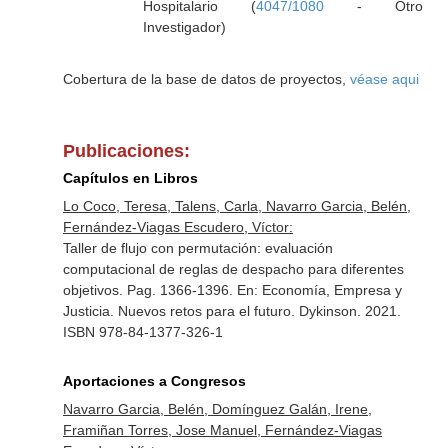
Hospitalario (
4047/1080
- Otro
Investigador)
Cobertura de la base de datos de proyectos,
véase aqui
Publicaciones:
Capítulos en Libros
Lo Coco, Teresa, Talens, Carla, Navarro Garcia, Belén,
Fernández-Viagas Escudero, Víctor:
Taller de flujo con permutación: evaluación
computacional de reglas de despacho para diferentes
objetivos. Pag. 1366-1396.
En: Economía, Empresa y
Justicia. Nuevos retos para el futuro
. Dykinson. 2021.
ISBN 978-84-1377-326-1
Aportaciones a Congresos
Navarro Garcia, Belén, Domínguez Galán, Irene,
Framiñan Torres, Jose Manuel, Fernández-Viagas