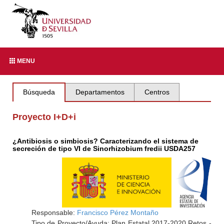
MENU
Búsqueda
Departamentos
Centros
Proyecto I+D+i
¿Antibiosis o simbiosis? Caracterizando el sistema de
secreción de tipo VI de Sinorhizobium fredii USDA257
Responsable:
Francisco Pérez Montaño
Tipo de Proyecto/Ayuda: Plan Estatal 2017-2020 Retos -