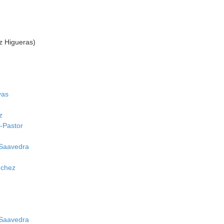
z Higueras)
vas
z
-Pastor
 Saavedra
nchez
 Saavedra