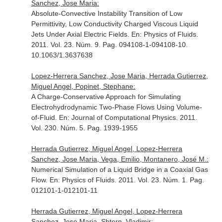
Sanchez, Jose Maria:
Absolute-Convective Instability Transition of Low
Permittivity, Low Conductivity Charged Viscous Liquid
Jets Under Axial Electric Fields.
En: Physics of Fluids
.
2011. Vol. 23. Núm. 9. Pag. 094108-1-094108-10.
10.1063/1.3637638
Lopez-Herrera Sanchez, Jose Maria, Herrada Gutierrez,
Miguel Angel, Popinet, Stephane:
A Charge-Conservative Approach for Simulating
Electrohydrodynamic Two-Phase Flows Using Volume-
of-Fluid.
En: Journal of Computational Physics
. 2011.
Vol. 230. Núm. 5. Pag. 1939-1955
Herrada Gutierrez, Miguel Angel, Lopez-Herrera
Sanchez, Jose Maria, Vega, Emilio, Montanero, José M.:
Numerical Simulation of a Liquid Bridge in a Coaxial Gas
Flow.
En: Physics of Fluids
. 2011. Vol. 23. Núm. 1. Pag.
012101-1-012101-11
Herrada Gutierrez, Miguel Angel, Lopez-Herrera
Sanchez, Jose Maria, Shtern, Vladimir: