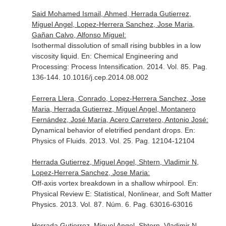
Said Mohamed Ismail, Ahmed, Herrada Gutierrez,
Miguel Angel, Lopez-Herrera Sanchez, Jose Maria,
Gañan Calvo, Alfonso Miguel:
Isothermal dissolution of small rising bubbles in a low
viscosity liquid.
En: Chemical Engineering and
Processing: Process Intensification
. 2014. Vol. 85. Pag.
136-144. 10.1016/j.cep.2014.08.002
Ferrera Llera, Conrado, Lopez-Herrera Sanchez, Jose
Maria, Herrada Gutierrez, Miguel Angel, Montanero
Fernández, José María, Acero Carretero, Antonio José:
Dynamical behavior of eletrified pendant drops.
En:
Physics of Fluids
. 2013. Vol. 25. Pag. 12104-12104
Herrada Gutierrez, Miguel Angel, Shtern, Vladimir N,
Lopez-Herrera Sanchez, Jose Maria:
Off-axis vortex breakdown in a shallow whirpool.
En:
Physical Review E: Statistical, Nonlinear, and Soft Matter
Physics
. 2013. Vol. 87. Núm. 6. Pag. 63016-63016
Herrada Gutierrez, Miguel Angel, Shtern, Vladimir N,