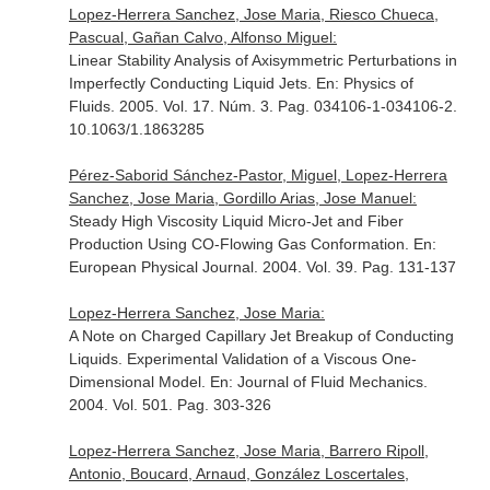
Lopez-Herrera Sanchez, Jose Maria, Riesco Chueca,
Pascual, Gañan Calvo, Alfonso Miguel:
Linear Stability Analysis of Axisymmetric Perturbations in
Imperfectly Conducting Liquid Jets.
En: Physics of
Fluids
. 2005. Vol. 17. Núm. 3. Pag. 034106-1-034106-2.
10.1063/1.1863285
Pérez-Saborid Sánchez-Pastor, Miguel, Lopez-Herrera
Sanchez, Jose Maria, Gordillo Arias, Jose Manuel:
Steady High Viscosity Liquid Micro-Jet and Fiber
Production Using CO-Flowing Gas Conformation.
En:
European Physical Journal
. 2004. Vol. 39. Pag. 131-137
Lopez-Herrera Sanchez, Jose Maria:
A Note on Charged Capillary Jet Breakup of Conducting
Liquids. Experimental Validation of a Viscous One-
Dimensional Model.
En: Journal of Fluid Mechanics
.
2004. Vol. 501. Pag. 303-326
Lopez-Herrera Sanchez, Jose Maria, Barrero Ripoll,
Antonio, Boucard, Arnaud, González Loscertales,