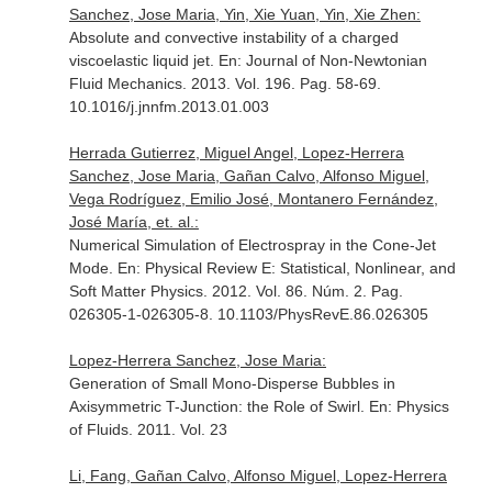
Sanchez, Jose Maria, Yin, Xie Yuan, Yin, Xie Zhen:
Absolute and convective instability of a charged
viscoelastic liquid jet.
En: Journal of Non-Newtonian
Fluid Mechanics
. 2013. Vol. 196. Pag. 58-69.
10.1016/j.jnnfm.2013.01.003
Herrada Gutierrez, Miguel Angel, Lopez-Herrera
Sanchez, Jose Maria, Gañan Calvo, Alfonso Miguel,
Vega Rodríguez, Emilio José, Montanero Fernández,
José María, et. al.:
Numerical Simulation of Electrospray in the Cone-Jet
Mode.
En: Physical Review E: Statistical, Nonlinear, and
Soft Matter Physics
. 2012. Vol. 86. Núm. 2. Pag.
026305-1-026305-8. 10.1103/PhysRevE.86.026305
Lopez-Herrera Sanchez, Jose Maria:
Generation of Small Mono-Disperse Bubbles in
Axisymmetric T-Junction: the Role of Swirl.
En: Physics
of Fluids
. 2011. Vol. 23
Li, Fang, Gañan Calvo, Alfonso Miguel, Lopez-Herrera