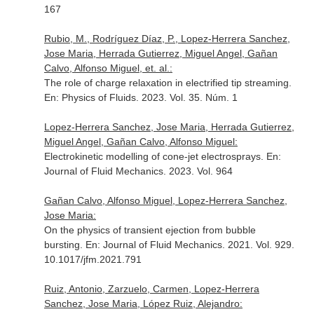
167
Rubio, M., Rodríguez Díaz, P., Lopez-Herrera Sanchez,
Jose Maria, Herrada Gutierrez, Miguel Angel, Gañan
Calvo, Alfonso Miguel, et. al.:
The role of charge relaxation in electrified tip streaming.
En: Physics of Fluids
. 2023. Vol. 35. Núm. 1
Lopez-Herrera Sanchez, Jose Maria, Herrada Gutierrez,
Miguel Angel, Gañan Calvo, Alfonso Miguel:
Electrokinetic modelling of cone-jet electrosprays.
En:
Journal of Fluid Mechanics
. 2023. Vol. 964
Gañan Calvo, Alfonso Miguel, Lopez-Herrera Sanchez,
Jose Maria:
On the physics of transient ejection from bubble
bursting.
En: Journal of Fluid Mechanics
. 2021. Vol. 929.
10.1017/jfm.2021.791
Ruiz, Antonio, Zarzuelo, Carmen, Lopez-Herrera
Sanchez, Jose Maria, López Ruiz, Alejandro: