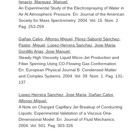
Ignacio, Marquez, Manuel:
An Experimental Study of the Electrospraying of Water in
Air At Atmospheric Pressure.
En: Journal of the American
Society for Mass Spectrometry
. 2004. Vol. 15. Núm. 2.
Pag. 253-259
Gañan Calvo, Alfonso Miguel, Pérez-Saborid Sánchez-
Pastor, Miguel, Lopez-Herrera Sanchez, Jose Maria,
Gordillo Arias, Jose Manuel:
Steady High Viscosity Liquid Micro-Jet Production and
Fiber Spinning Using CO-Flowing Gas Conformation.
En: European Physical Journal B. Condensed Matter
and Complex Systems
. 2004. Vol. 39. Núm. 1. Pag. 131-
137
Lopez-Herrera Sanchez, Jose Maria, Gañan Calvo,
Alfonso Miguel:
A Note on Charged Capillary Jet Breakup of Conducting
Liquids: Experimental Validation of a Viscous One-
Dimensional Model.
En: Journal of Fluid Mechanics
.
2004. Vol. 501. Pag. 303-326