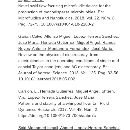
Novel swirl flow focusing microfluidic device for the
production of monodisperse microbubbles.
En:
Microfluidics and Nanofluidics
. 2018. Vol. 22. Núm. 8.
Pag. 72-79. 10.1007/s10404-018-2100-2
Gañan Calvo, Alfonso Miguel, Lopez-Herrera Sanchez,
Jose Maria, Herrada Gutierrez, Miguel Angel, Ramos
Reyes, Antonio, Montanero Fernández, José María:
Review on the physics of electrospray: from
electrokinetics to the operating conditions of single and
coaxial Taylor cone-jets, and AC electrospray.
En:
Journal of Aerosol Science
. 2018. Vol. 125. Pag. 32-56.
10.1016/j.jaerosci.2018.05.002
Carrión, L., Herrada Gutierrez, Miguel Angel, Shtern,
V.n., Lopez-Herrera Sanchez, Jose Maria:
Patterns and stability of a whirlpool flow.
En: Fluid
Dynamics Research
. 2017. Vol. 49. Núm. 2.
https://doi.org/10.1088/1873-7005/aa5e7c
Said Mohamed Ismail, Ahmed, Lopez-Herrera Sanchez,