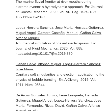
The marine-fluvial frontier at river mouths during
extreme events: a hydrodynamic approach.
En: Journal
of Coastal Research
. 2020. Vol. 96. Pag. 1525-1530.
10.2112/si95-294.1
Lopez-Herrera Sanchez, Jose Maria, Herrada Gutierrez,
Miguel Angel, Gamero Castaño, Manuel, Gañan Calvo,
Alfonso Miguel:
A numerical simulation of coaxial electrosprays.
En:
Journal of Fluid Mechanics
. 2020. Vol. 885.
https://doi.org/10.1017/jfm.2019.880
Gañan Calvo, Alfonso Miguel, Lopez-Herrera Sanchez,
Jose Maria:
Capillary soft singularities and ejection: application to the
physics of bubble bursting.
En: ArXiv.org
. 2019. Vol.
1911. Núm. 08844
De Arcos González Turmo, Irene Enriqueta, Herrada
Gutierrez, Miguel Angel, Lopez-Herrera Sanchez, Jose
Maria, Fernandez Rivas, David, Gañan Calvo, Alfonso
Miguel, et. al.: