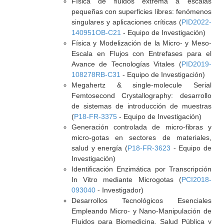
Física de fluidos extrema a escalas
pequeñas con superficies libres: fenómenos
singulares y aplicaciones críticas (
PID2022-
140951OB-C21
- Equipo de Investigación)
Física y Modelización de la Micro- y Meso-
Escala en Flujos con Entrefases para el
Avance de Tecnologías Vitales (
PID2019-
108278RB-C31
- Equipo de Investigación)
Megahertz & single-molecule Serial
Femtosecond Crystallography: desarrollo
de sistemas de introducción de muestras
(
P18-FR-3375
- Equipo de Investigación)
Generación controlada de micro-fibras y
micro-gotas en sectores de materiales,
salud y energía (
P18-FR-3623
- Equipo de
Investigación)
Identificación Enzimática por Transcripción
In Vitro mediante Microgotas (
PCI2018-
093040
- Investigador)
Desarrollos Tecnológicos Esenciales
Empleando Micro- y Nano-Manipulación de
Fluidos para Biomedicina, Salud Pública y