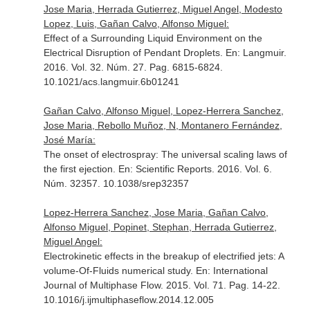
Jose Maria, Herrada Gutierrez, Miguel Angel, Modesto
Lopez, Luis, Gañan Calvo, Alfonso Miguel:
Effect of a Surrounding Liquid Environment on the
Electrical Disruption of Pendant Droplets.
En: Langmuir
.
2016. Vol. 32. Núm. 27. Pag. 6815-6824.
10.1021/acs.langmuir.6b01241
Gañan Calvo, Alfonso Miguel, Lopez-Herrera Sanchez,
Jose Maria, Rebollo Muñoz, N, Montanero Fernández,
José María:
The onset of electrospray: The universal scaling laws of
the first ejection.
En: Scientific Reports
. 2016. Vol. 6.
Núm. 32357. 10.1038/srep32357
Lopez-Herrera Sanchez, Jose Maria, Gañan Calvo,
Alfonso Miguel, Popinet, Stephan, Herrada Gutierrez,
Miguel Angel:
Electrokinetic effects in the breakup of electrified jets: A
volume-Of-Fluids numerical study.
En: International
Journal of Multiphase Flow
. 2015. Vol. 71. Pag. 14-22.
10.1016/j.ijmultiphaseflow.2014.12.005