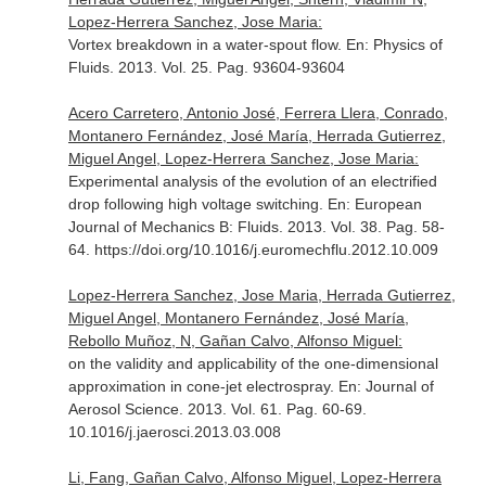
Lopez-Herrera Sanchez, Jose Maria:
Vortex breakdown in a water-spout flow.
En: Physics of
Fluids
. 2013. Vol. 25. Pag. 93604-93604
Acero Carretero, Antonio José, Ferrera Llera, Conrado,
Montanero Fernández, José María, Herrada Gutierrez,
Miguel Angel, Lopez-Herrera Sanchez, Jose Maria:
Experimental analysis of the evolution of an electrified
drop following high voltage switching.
En: European
Journal of Mechanics B: Fluids
. 2013. Vol. 38. Pag. 58-
64. https://doi.org/10.1016/j.euromechflu.2012.10.009
Lopez-Herrera Sanchez, Jose Maria, Herrada Gutierrez,
Miguel Angel, Montanero Fernández, José María,
Rebollo Muñoz, N, Gañan Calvo, Alfonso Miguel:
on the validity and applicability of the one-dimensional
approximation in cone-jet electrospray.
En: Journal of
Aerosol Science
. 2013. Vol. 61. Pag. 60-69.
10.1016/j.jaerosci.2013.03.008
Li, Fang, Gañan Calvo, Alfonso Miguel, Lopez-Herrera