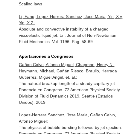
Scaling laws
Li, Fang, Lopez-Herrera Sanchez, Jose Maria, Yin, X y,
Yin, X Z:
Absolute and convective instability of a charged
viscoelastic liquid jet.
En: Journal of Non-Newtonian
Fluid Mechanics
. Vol. 1196. Pag. 58-69
Aportaciones a Congresos
Gañan Calvo, Alfonso Miguel, Chapman, Henry N.,
Heymann, Michael, Gañán Riesco, Braulio, Herrada
Gutierrez, Miguel Angel, et. al.:
The natural breakup length of a steady capillary jet.
Ponencia en Congreso. 72 American Physical Society
Division of Fluid Dynamics 2019. Seattle (Estados
Unidos). 2019
Lopez-Herrera Sanchez, Jose Maria, Gañan Calvo,
Alfonso Miguel:
The physics of bubble bursting followed by jet ejection.
Ponencia en Congreso. 72 American Physical Society