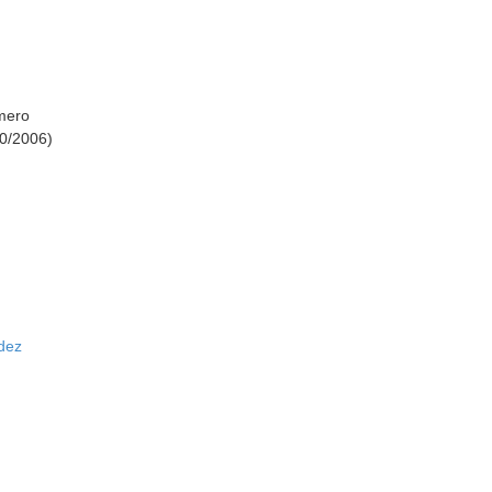
mero
10/2006)
dez