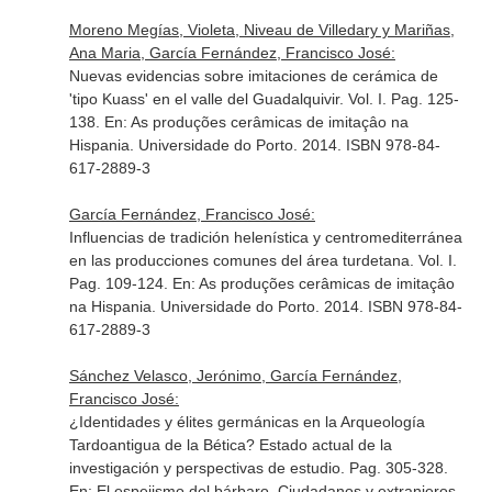
Moreno Megías, Violeta, Niveau de Villedary y Mariñas,
Ana Maria, García Fernández, Francisco José:
Nuevas evidencias sobre imitaciones de cerámica de
'tipo Kuass' en el valle del Guadalquivir. Vol. I. Pag. 125-
138.
En: As produções cerâmicas de imitaçâo na
Hispania
. Universidade do Porto. 2014. ISBN 978-84-
617-2889-3
García Fernández, Francisco José:
Influencias de tradición helenística y centromediterránea
en las producciones comunes del área turdetana. Vol. I.
Pag. 109-124.
En: As produções cerâmicas de imitaçâo
na Hispania
. Universidade do Porto. 2014. ISBN 978-84-
617-2889-3
Sánchez Velasco, Jerónimo, García Fernández,
Francisco José:
¿Identidades y élites germánicas en la Arqueología
Tardoantigua de la Bética? Estado actual de la
investigación y perspectivas de estudio. Pag. 305-328.
En: El espejismo del bárbaro. Ciudadanos y extranjeros