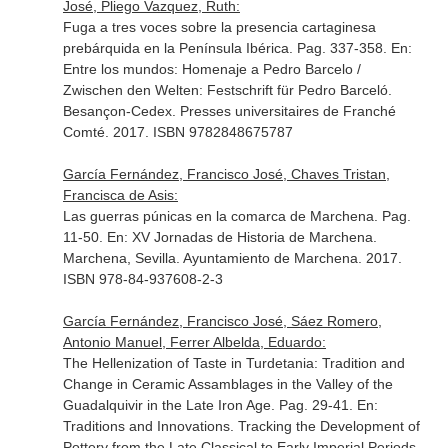
José, Pliego Vazquez, Ruth:
Fuga a tres voces sobre la presencia cartaginesa
prebárquida en la Península Ibérica. Pag. 337-358.
En:
Entre los mundos: Homenaje a Pedro Barcelo /
Zwischen den Welten: Festschrift für Pedro Barceló
.
Besançon-Cedex. Presses universitaires de Franché
Comté. 2017. ISBN 9782848675787
García Fernández, Francisco José, Chaves Tristan,
Francisca de Asis:
Las guerras púnicas en la comarca de Marchena. Pag.
11-50.
En: XV Jornadas de Historia de Marchena
.
Marchena, Sevilla. Ayuntamiento de Marchena. 2017.
ISBN 978-84-937608-2-3
García Fernández, Francisco José, Sáez Romero,
Antonio Manuel, Ferrer Albelda, Eduardo:
The Hellenization of Taste in Turdetania: Tradition and
Change in Ceramic Assamblages in the Valley of the
Guadalquivir in the Late Iron Age. Pag. 29-41.
En:
Traditions and Innovations. Tracking the Development of
Pottery from the Late Classical to Early Imperial Periods.