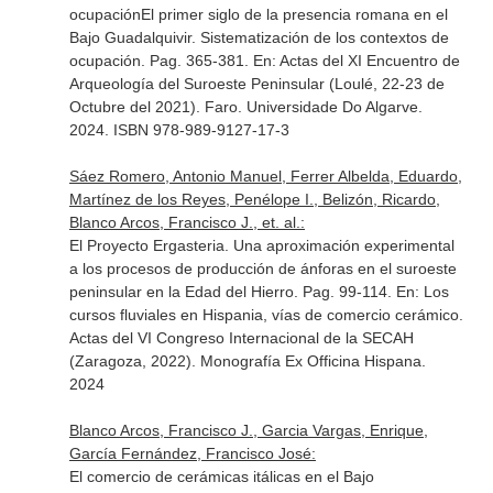
ocupaciónEl primer siglo de la presencia romana en el
Bajo Guadalquivir. Sistematización de los contextos de
ocupación. Pag. 365-381.
En: Actas del XI Encuentro de
Arqueología del Suroeste Peninsular (Loulé, 22-23 de
Octubre del 2021)
. Faro. Universidade Do Algarve.
2024. ISBN 978-989-9127-17-3
Sáez Romero, Antonio Manuel, Ferrer Albelda, Eduardo,
Martínez de los Reyes, Penélope I., Belizón, Ricardo,
Blanco Arcos, Francisco J., et. al.:
El Proyecto Ergasteria. Una aproximación experimental
a los procesos de producción de ánforas en el suroeste
peninsular en la Edad del Hierro. Pag. 99-114.
En: Los
cursos fluviales en Hispania, vías de comercio cerámico.
Actas del VI Congreso Internacional de la SECAH
(Zaragoza, 2022)
. Monografía Ex Officina Hispana.
2024
Blanco Arcos, Francisco J., Garcia Vargas, Enrique,
García Fernández, Francisco José:
El comercio de cerámicas itálicas en el Bajo