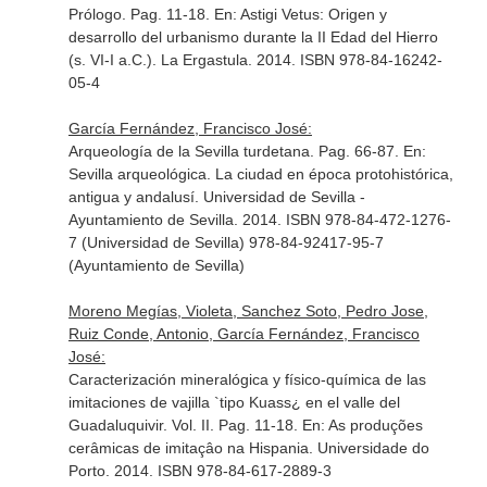
Prólogo. Pag. 11-18.
En: Astigi Vetus: Origen y
desarrollo del urbanismo durante la II Edad del Hierro
(s. VI-I a.C.)
. La Ergastula. 2014. ISBN 978-84-16242-
05-4
García Fernández, Francisco José:
Arqueología de la Sevilla turdetana. Pag. 66-87.
En:
Sevilla arqueológica. La ciudad en época protohistórica,
antigua y andalusí
. Universidad de Sevilla -
Ayuntamiento de Sevilla. 2014. ISBN 978-84-472-1276-
7 (Universidad de Sevilla) 978-84-92417-95-7
(Ayuntamiento de Sevilla)
Moreno Megías, Violeta, Sanchez Soto, Pedro Jose,
Ruiz Conde, Antonio, García Fernández, Francisco
José:
Caracterización mineralógica y físico-química de las
imitaciones de vajilla `tipo Kuass¿ en el valle del
Guadaluquivir. Vol. II. Pag. 11-18.
En: As produções
cerâmicas de imitaçâo na Hispania
. Universidade do
Porto. 2014. ISBN 978-84-617-2889-3