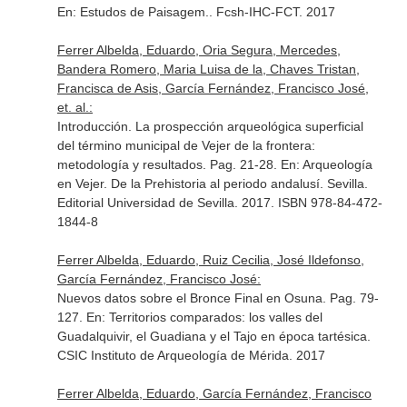
En: Estudos de Paisagem.
. Fcsh-IHC-FCT. 2017
Ferrer Albelda, Eduardo, Oria Segura, Mercedes,
Bandera Romero, Maria Luisa de la, Chaves Tristan,
Francisca de Asis, García Fernández, Francisco José,
et. al.:
Introducción. La prospección arqueológica superficial
del término municipal de Vejer de la frontera:
metodología y resultados. Pag. 21-28.
En: Arqueología
en Vejer. De la Prehistoria al periodo andalusí
. Sevilla.
Editorial Universidad de Sevilla. 2017. ISBN 978-84-472-
1844-8
Ferrer Albelda, Eduardo, Ruiz Cecilia, José Ildefonso,
García Fernández, Francisco José:
Nuevos datos sobre el Bronce Final en Osuna. Pag. 79-
127.
En: Territorios comparados: los valles del
Guadalquivir, el Guadiana y el Tajo en época tartésica
.
CSIC Instituto de Arqueología de Mérida. 2017
Ferrer Albelda, Eduardo, García Fernández, Francisco