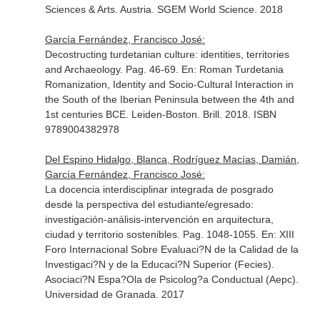
Sciences & Arts
. Austria. SGEM World Science. 2018
García Fernández, Francisco José:
Decostructing turdetanian culture: identities, territories
and Archaeology. Pag. 46-69.
En: Roman Turdetania
Romanization, Identity and Socio-Cultural Interaction in
the South of the Iberian Peninsula between the 4th and
1st centuries BCE
. Leiden-Boston. Brill. 2018. ISBN
9789004382978
Del Espino Hidalgo, Blanca, Rodríguez Macías, Damián,
García Fernández, Francisco José:
La docencia interdisciplinar integrada de posgrado
desde la perspectiva del estudiante/egresado:
investigación-análisis-intervención en arquitectura,
ciudad y territorio sostenibles. Pag. 1048-1055.
En: XIII
Foro Internacional Sobre Evaluaci?N de la Calidad de la
Investigaci?N y de la Educaci?N Superior (Fecies)
.
Asociaci?N Espa?Ola de Psicolog?a Conductual (Aepc).
Universidad de Granada. 2017