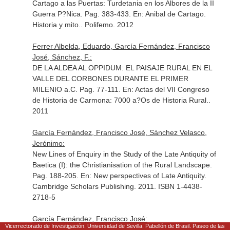
Cartago a las Puertas: Turdetania en los Albores de la II
Guerra P?Nica. Pag. 383-433.
En: Anibal de Cartago.
Historia y mito.
. Polifemo. 2012
Ferrer Albelda, Eduardo, García Fernández, Francisco
José, Sánchez, F.:
DE LA ALDEA AL OPPIDUM: EL PAISAJE RURAL EN EL
VALLE DEL CORBONES DURANTE EL PRIMER
MILENIO a.C. Pag. 77-111.
En: Actas del VII Congreso
de Historia de Carmona: 7000 a?Os de Historia Rural.
.
2011
García Fernández, Francisco José, Sánchez Velasco,
Jerónimo:
New Lines of Enquiry in the Study of the Late Antiquity of
Baetica (I): the Christianisation of the Rural Landscape.
Pag. 188-205.
En: New perspectives of Late Antiquity
.
Cambridge Scholars Publishing. 2011. ISBN 1-4438-
2718-5
García Fernández, Francisco José:
Vicerrectorado de Investigación. Universidad de Sevilla. Pabellón de Brasil. Paseo de las
Presentación. Pag. 9-12.
En: Clasificaci?N y Arqueolog?