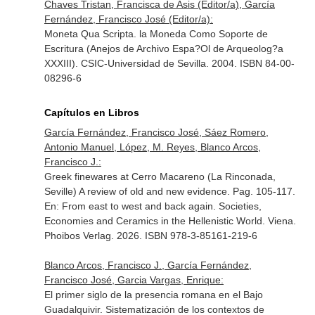
Chaves Tristan, Francisca de Asis (Editor/a), García
Fernández, Francisco José (Editor/a):
Moneta Qua Scripta. la Moneda Como Soporte de
Escritura (Anejos de Archivo Espa?Ol de Arqueolog?a
XXXIII). CSIC-Universidad de Sevilla. 2004. ISBN 84-00-
08296-6
Capítulos en Libros
García Fernández, Francisco José, Sáez Romero,
Antonio Manuel, López, M. Reyes, Blanco Arcos,
Francisco J.:
Greek finewares at Cerro Macareno (La Rinconada,
Seville) A review of old and new evidence. Pag. 105-117.
En: From east to west and back again. Societies,
Economies and Ceramics in the Hellenistic World
. Viena.
Phoibos Verlag. 2026. ISBN 978-3-85161-219-6
Blanco Arcos, Francisco J., García Fernández,
Francisco José, Garcia Vargas, Enrique:
El primer siglo de la presencia romana en el Bajo
Guadalquivir. Sistematización de los contextos de