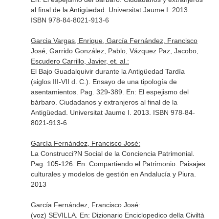
al final de la Antigüedad
. Universitat Jaume I. 2013.
ISBN 978-84-8021-913-6
Garcia Vargas, Enrique, García Fernández, Francisco
José, Garrido González, Pablo, Vázquez Paz, Jacobo,
Escudero Carrillo, Javier, et. al.:
El Bajo Guadalquivir durante la Antigüedad Tardía
(siglos III-VII d. C.). Ensayo de una tipología de
asentamientos. Pag. 329-389.
En: El espejismo del
bárbaro. Ciudadanos y extranjeros al final de la
Antigüedad
. Universitat Jaume I. 2013. ISBN 978-84-
8021-913-6
García Fernández, Francisco José:
La Construcci?N Social de la Conciencia Patrimonial.
Pag. 105-126.
En: Compartiendo el Patrimonio. Paisajes
culturales y modelos de gestión en Andalucía y Piura
.
2013
García Fernández, Francisco José:
(voz) SEVILLA.
En: Dizionario Enciclopedico della Civiltà