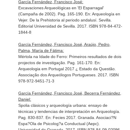
García Fernández, Francisco José:
Excavaciones Arqueológicas en 'El Esparragal'
(Campaña de 2002). Pag. 165-190.
En: Arqueología en
Vejer. De la Prehistoria al periodo andalusí
. Sevilla.
Editorial Universidad de Sevilla. 2017. ISBN 978-84-472-
1844-8
García Fernández, Francisco José, Araújo, Pedro,
Palma, María de Fátima:
Mértola na Idade do Ferro: Primeiros resultados de dois
projectos de investigação. Pag. 161-170.
En:
Arqueologia em Portugal 2017 ¿ Estado da Questão
.
Associação dos Arqueólogos Portugueses. 2017. ISBN
978-972-9451-71-3
García Fernández, Francisco José, Becerra Fernández,
Daniel:
Spolia clásicos y arqueología urbana: ensayo de
técnicas y tendencias de interpretación en Arqueología.
Pag. 830-837.
En: Fecies 2017
. Granada. Asociaci?N
Espa?Ola de Psicolog?a Conductual (Aepc).
Universidad de Granada. 2017. ISBN 978-84-09-02096-