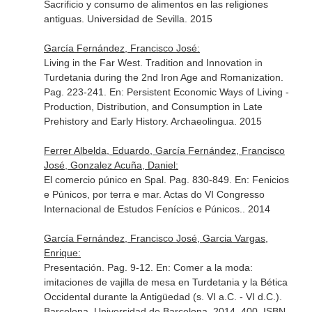
Sacrificio y consumo de alimentos en las religiones
antiguas
. Universidad de Sevilla. 2015
García Fernández, Francisco José:
Living in the Far West. Tradition and Innovation in
Turdetania during the 2nd Iron Age and Romanization.
Pag. 223-241.
En: Persistent Economic Ways of Living -
Production, Distribution, and Consumption in Late
Prehistory and Early History
. Archaeolingua. 2015
Ferrer Albelda, Eduardo, García Fernández, Francisco
José, Gonzalez Acuña, Daniel:
El comercio púnico en Spal. Pag. 830-849.
En: Fenicios
e Púnicos, por terra e mar. Actas do VI Congresso
Internacional de Estudos Fenícios e Púnicos.
. 2014
García Fernández, Francisco José, Garcia Vargas,
Enrique:
Presentación. Pag. 9-12.
En: Comer a la moda:
imitaciones de vajilla de mesa en Turdetania y la Bética
Occidental durante la Antigüedad (s. VI a.C. - VI d.C.)
.
Barcelona. Universidad de Barcelona. 2014. 400. ISBN