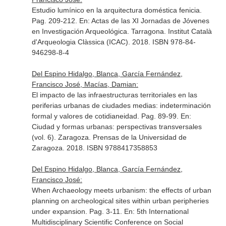
Estudio lumínico en la arquitectura doméstica fenicia.
Pag. 209-212.
En: Actas de las XI Jornadas de Jóvenes
en Investigación Arqueológica
. Tarragona. Institut Català
d'Arqueologia Clàssica (ICAC). 2018. ISBN 978-84-
946298-8-4
Del Espino Hidalgo, Blanca, García Fernández,
Francisco José, Macías, Damian:
El impacto de las infraestructuras territoriales en las
periferias urbanas de ciudades medias: indeterminación
formal y valores de cotidianeidad. Pag. 89-99.
En:
Ciudad y formas urbanas: perspectivas transversales
(vol. 6)
. Zaragoza. Prensas de la Universidad de
Zaragoza. 2018. ISBN 9788417358853
Del Espino Hidalgo, Blanca, García Fernández,
Francisco José:
When Archaeology meets urbanism: the effects of urban
planning on archeological sites within urban peripheries
under expansion. Pag. 3-11.
En: 5th International
Multidisciplinary Scientific Conference on Social