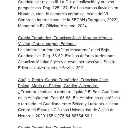
Guadalquivir (siglos III-I a.C.): actualización y nuevas
perspectivas. Pag. 125-137.
En: Los cursos fluviales en
Hispania, vías de comercio cerámico. Actas del VI
Congreso Internacional de la SECAH (Zaragoza, 2022)
.
Monografía Ex Officina Hispana. 2024
García Fernández, Francisco José, Moreno Megías,
Violeta, Garcia Vargas, Enrique:
Las ánforas turdetanas "tipo Macareno" en el Bajo
Guadalquivir. Pag. 33-62.
En: Las ánforas turdetanas.
Actualización tipológica y nuevas perspectivas
. Sevilla.
Editorial Universidad de Sevilla. 2021
Araújo, Pedro, García Fernández, Francisco José,
Palma, Maria de Fátima, Gradim, Alexandra:
¿Frontera acuática o frontera líquida? El Bajo Guadiana
en la Antigüedad. Pag. 63-98.
En: Ambientes epigráficos
y territorio: el Guadiana entre Bética y Lusitania
. Lisboa.
Centro de Estudios Clásicos Universidad de Alcalá de
Henares. 2020. ISBN 978-84-88754-56-1
García Fernández, Francisco José: