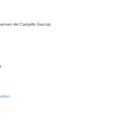
Carmen del Campillo García)
z
Roldán