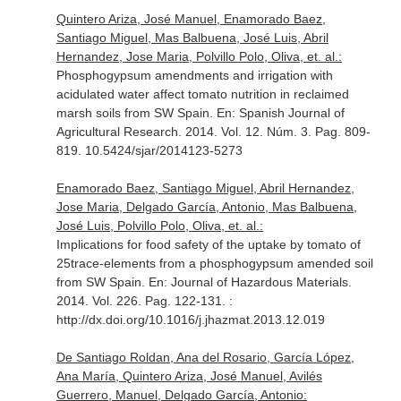
Quintero Ariza, José Manuel, Enamorado Baez,
Santiago Miguel, Mas Balbuena, José Luis, Abril
Hernandez, Jose Maria, Polvillo Polo, Oliva, et. al.:
Phosphogypsum amendments and irrigation with
acidulated water affect tomato nutrition in reclaimed
marsh soils from SW Spain.
En: Spanish Journal of
Agricultural Research
. 2014. Vol. 12. Núm. 3. Pag. 809-
819. 10.5424/sjar/2014123-5273
Enamorado Baez, Santiago Miguel, Abril Hernandez,
Jose Maria, Delgado García, Antonio, Mas Balbuena,
José Luis, Polvillo Polo, Oliva, et. al.:
Implications for food safety of the uptake by tomato of
25trace-elements from a phosphogypsum amended soil
from SW Spain.
En: Journal of Hazardous Materials
.
2014. Vol. 226. Pag. 122-131. :
http://dx.doi.org/10.1016/j.jhazmat.2013.12.019
De Santiago Roldan, Ana del Rosario, García López,
Ana María, Quintero Ariza, José Manuel, Avilés
Guerrero, Manuel, Delgado García, Antonio: