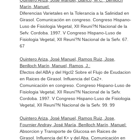
Quintero Ariza, José Manuel, Blanco, M.C., Benlloch
Marín, Manuel:
Diferencias Varietales en la Tolerancia a la Salinidad en
Girasol. Comunicación en congreso. Congreso Hispano-
Luso de Fisiologia Vegetal, XII Reuni?N Nacional de la
Sefv. Cordoba. 1997. V Congreso Hispano-Luso de
Fisiologia Vegetal, XII Reuni?N Nacional de la Sefv. 67.
67
Quintero Ariza, José Manuel, Ramos Ruiz, Jose,
Benlloch Marín, Manuel, Ramos, J.:
Efectos del ABA y del Hgcl2 Sobre el Flujo de Exudacion
en Raices de Girasol. Influencia del Ca2+.
Comunicación en congreso. Congreso Hispano-Luso de
Fisiologia Vegetal, XII Reuni?N Nacional de la Sefv.
Cordoba. 1997. V Congreso Hispano-Luso de Fisiologia
Vegetal, XII Reuni?N Nacional de la Sefv. 99. 99
Quintero Ariza, José Manuel, Ramos Ruiz, Jose,
Fournier Andray, José María, Benlloch Marín, Manuel:
Absorcion y Transporte de Glucosa en Raices de
Girasol. Influencia del K+ y del Aba. Comunicación en