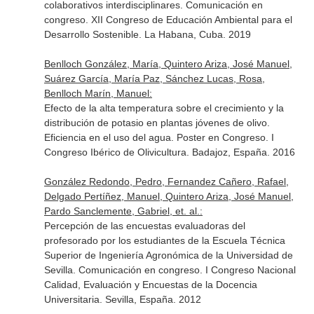
colaborativos interdisciplinares. Comunicación en
congreso. XII Congreso de Educación Ambiental para el
Desarrollo Sostenible. La Habana, Cuba. 2019
Benlloch González, María, Quintero Ariza, José Manuel,
Suárez García, María Paz, Sánchez Lucas, Rosa,
Benlloch Marín, Manuel:
Efecto de la alta temperatura sobre el crecimiento y la
distribución de potasio en plantas jóvenes de olivo.
Eficiencia en el uso del agua. Poster en Congreso. I
Congreso Ibérico de Olivicultura. Badajoz, España. 2016
González Redondo, Pedro, Fernandez Cañero, Rafael,
Delgado Pertíñez, Manuel, Quintero Ariza, José Manuel,
Pardo Sanclemente, Gabriel, et. al.:
Percepción de las encuestas evaluadoras del
profesorado por los estudiantes de la Escuela Técnica
Superior de Ingeniería Agronómica de la Universidad de
Sevilla. Comunicación en congreso. I Congreso Nacional
Calidad, Evaluación y Encuestas de la Docencia
Universitaria. Sevilla, España. 2012