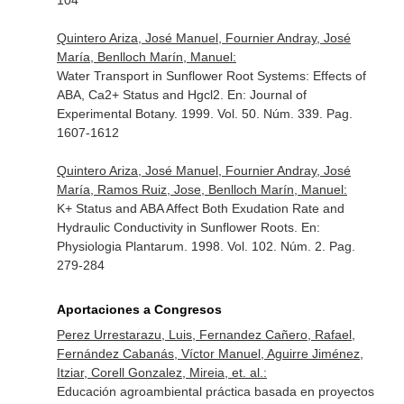
104
Quintero Ariza, José Manuel, Fournier Andray, José
María, Benlloch Marín, Manuel:
Water Transport in Sunflower Root Systems: Effects of
ABA, Ca2+ Status and Hgcl2.
En: Journal of
Experimental Botany
. 1999. Vol. 50. Núm. 339. Pag.
1607-1612
Quintero Ariza, José Manuel, Fournier Andray, José
María, Ramos Ruiz, Jose, Benlloch Marín, Manuel:
K+ Status and ABA Affect Both Exudation Rate and
Hydraulic Conductivity in Sunflower Roots.
En:
Physiologia Plantarum
. 1998. Vol. 102. Núm. 2. Pag.
279-284
Aportaciones a Congresos
Perez Urrestarazu, Luis, Fernandez Cañero, Rafael,
Fernández Cabanás, Víctor Manuel, Aguirre Jiménez,
Itziar, Corell Gonzalez, Mireia, et. al.:
Educación agroambiental práctica basada en proyectos