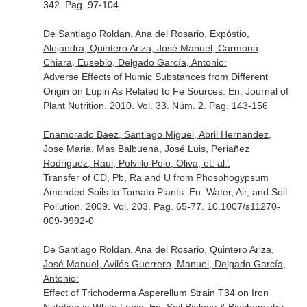
342. Pag. 97-104
De Santiago Roldan, Ana del Rosario, Expóstio,
Alejandra, Quintero Ariza, José Manuel, Carmona
Chiara, Eusebio, Delgado García, Antonio:
Adverse Effects of Humic Substances from Different
Origin on Lupin As Related to Fe Sources.
En: Journal of
Plant Nutrition
. 2010. Vol. 33. Núm. 2. Pag. 143-156
Enamorado Baez, Santiago Miguel, Abril Hernandez,
Jose Maria, Mas Balbuena, José Luis, Periañez
Rodriguez, Raul, Polvillo Polo, Oliva, et. al.:
Transfer of CD, Pb, Ra and U from Phosphogypsum
Amended Soils to Tomato Plants.
En: Water, Air, and Soil
Pollution
. 2009. Vol. 203. Pag. 65-77. 10.1007/s11270-
009-9992-0
De Santiago Roldan, Ana del Rosario, Quintero Ariza,
José Manuel, Avilés Guerrero, Manuel, Delgado García,
Antonio:
Effect of Trichoderma Asperellum Strain T34 on Iron