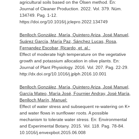
agricultural soils based on the Olsen method.
En:
Journal of Cleaner Production
. 2022. Vol. 379. Núm.
134749. Pag. 1-12.
https://doi.org/10.1016/j.jclepro.2022.134749
Benlloch González, María, Quintero Ariza, José Manuel,
Suárez García, María Paz, Sánchez Lucas, Rosa,
Fernandez Escobar, Ricardo, et. al.:
Effect of moderate high temperature on the vegetative
growth and potassium allocation in olive plants.
En:
Journal of Plant Physiology
. 2016. Vol. 207. Pag. 22-29.
http://dx.doi.org/10.1016/j.jplph.2016.10.001
Benlloch González, María, Quintero Ariza, José Manuel,
García Mateo, María José, Fournier Andray, José María,
Benlloch Marín, Manuel:
Effect of water stress and subsequent re-watering on K+
and water flows in sunflower roots. A possible
mechanism to tolerate water stress.
En: Environmental
and Experimental Botany
. 2015. Vol. 118. Pag. 78-84.
10.1016/j.envexpbot.2015.06.008