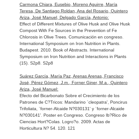
Carmona Chiara, Eusebio, Moreno Aguirre, María
Teresa, De Santiago Roldan, Ana del Rosario, Quintero
Ariza, José Manuel, Delgado García, Antonio:
Effect of Different Mixtures of Olive Husk and Olive Husk
Compost With Fe Sources in the Prevention of Fe
Chlorosis in Olive Trees. Comunicación en congreso.
International Symposium on Iron Nutrition in Plants.
Budapest. 2010. Book of Abstracts. International
Symposium on Iron Nutrition and Interactions in Plants
(15). S2p8. S2p8
Suárez García, María Paz, Arenas Arenas, Francisco
José, Pérez Gómez, J.m., Forner Giner, M.a., Quintero
Ariza, José Manuel:
Efecto del Bicarbonato Sobre el Crecimiento de los
Patrones de C?Tricos: Mandarino `cleopatra', Poncirus
Trifoliata, `forner-Alcaide N?030131' y `forner-Alcaide
N?030141'. Poster en Congreso. Congreso Ib?Rico de
Ciencias Hort?Colas. Logro?o. 2009. Actas de
Horticultura N? 54. 120. 121