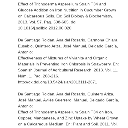
Effect of Trichoderma Asperellum Strain T34 and
Glucose Addition on Iron Nutrition in Cucumber Grown
on Calcareous Soils.
En: Soil Biology & Biochemistry
.
2013. Vol. 57. Pag. 598-605. doi
10.1016/j.soilbio.2012.06.020
De Santiago Roldan, Ana del Rosario, Carmona Chiara,
Eusebio, Quintero Ariza, José Manuel, Delgado García,
Antonio:
Effectiveness of Mixtures of Vivianite and Organic
Materials in Preventing Iron Chlorosis in Strawberry.
En:
Spanish Journal of Agricultural Research
. 2013. Vol. 11.
Núm. 1. Pag. 208-216.
http://dx.doi.org/10.5424/sjar/2013111-2671
De Santiago Roldan, Ana del Rosario, Quintero Ariza,
José Manuel, Avilés Guerrero, Manuel, Delgado García,
Antonio:
Effect of Trichoderma Asperellum Strain T34 on Iron,
Copper, Manganese, and Zinc Uptake by Wheat Grown
on a Calcareous Medium.
En: Plant and Soil
. 2011. Vol.