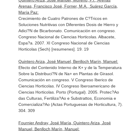
Quintero Ariza, José Manuel, Moreno, P.I., Arenas
Arenas, Francisco José, Forner, M.A., Suárez García,
María Paz:
Crecimiento de Cuatro Patrones de C?Tricos en
Soluciones Nutritivas con Diferentes Dosis de Hierro y
Adici?N de Bicarbonato. Comunicación en congreso.
Congreso Nacional de Ciencias Horticolas. Albacete,
Espa?a. 2007. XI Congreso Nacional de Ciencias
Horticolas (Sech) [resumenes]. 19. 19
Quintero Ariza, José Manuel, Benlloch Marín, Manuel:
Efecto del Contenido Interno de K+ y de la Temperatura
Sobre la Distribuci?N de Na+ en Plantas de Girasol.
Comunicación en congreso. V Congreso Iberico de
Ciencias Horticolas. IV Congreso Iberoamericano de
Ciencias Horticolas. Porto (Portugal). 2005. Protec?Ao
das Culturas, Fertiliza?Ao e Substrattos, Economia e
Comercializa?Ao (Actas Portuguesas de Horticultura, 7).
304. 309
Fournier Andray, José María, Quintero Ariza, José
Manuel, Benlloch Marín, Manuel: