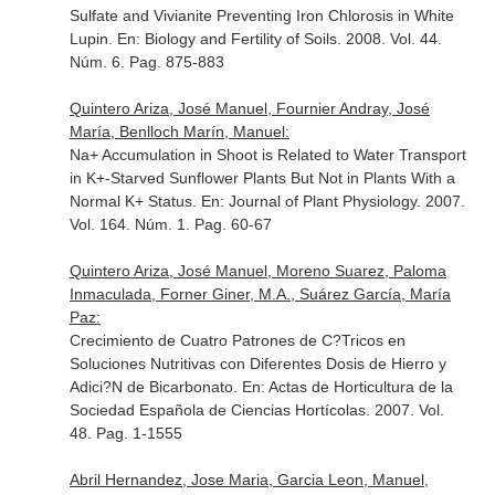
Sulfate and Vivianite Preventing Iron Chlorosis in White
Lupin.
En: Biology and Fertility of Soils
. 2008. Vol. 44.
Núm. 6. Pag. 875-883
Quintero Ariza, José Manuel, Fournier Andray, José
María, Benlloch Marín, Manuel:
Na+ Accumulation in Shoot is Related to Water Transport
in K+-Starved Sunflower Plants But Not in Plants With a
Normal K+ Status.
En: Journal of Plant Physiology
. 2007.
Vol. 164. Núm. 1. Pag. 60-67
Quintero Ariza, José Manuel, Moreno Suarez, Paloma
Inmaculada, Forner Giner, M.A., Suárez García, María
Paz:
Crecimiento de Cuatro Patrones de C?Tricos en
Soluciones Nutritivas con Diferentes Dosis de Hierro y
Adici?N de Bicarbonato.
En: Actas de Horticultura de la
Sociedad Española de Ciencias Hortícolas
. 2007. Vol.
48. Pag. 1-1555
Abril Hernandez, Jose Maria, Garcia Leon, Manuel,