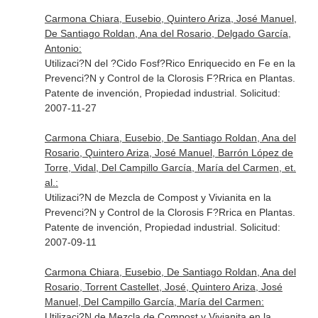
Carmona Chiara, Eusebio, Quintero Ariza, José Manuel,
De Santiago Roldan, Ana del Rosario, Delgado García,
Antonio:
Utilizaci?N del ?Cido Fosf?Rico Enriquecido en Fe en la
Prevenci?N y Control de la Clorosis F?Rrica en Plantas.
Patente de invención, Propiedad industrial. Solicitud:
2007-11-27
Carmona Chiara, Eusebio, De Santiago Roldan, Ana del
Rosario, Quintero Ariza, José Manuel, Barrón López de
Torre, Vidal, Del Campillo García, María del Carmen, et.
al.:
Utilizaci?N de Mezcla de Compost y Vivianita en la
Prevenci?N y Control de la Clorosis F?Rrica en Plantas.
Patente de invención, Propiedad industrial. Solicitud:
2007-09-11
Carmona Chiara, Eusebio, De Santiago Roldan, Ana del
Rosario, Torrent Castellet, José, Quintero Ariza, José
Manuel, Del Campillo García, María del Carmen:
Utilizaci?N de Mezcla de Compost y Vivianita en la