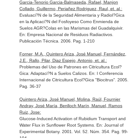
Garcia-Tenorio Garcia-Balmaseda, Rafael, Manjon
Collado, Guillermo, Periañez Rodriguez, Raul, et. al.:
Evaluaci?N de la Seguridad Alimentaria y Radiol?Gica
en la Aplicaci?N del Fosfoyeso Como Enmienda de
Suelos AGR?Colas en las Marismas del Guadalquivir.
En: Empresa Nacional de Residuos Radiactivos.
Publicación Técnica
. 2006. Pag. 1-210
Forner, M.A., Quintero Ariza, José Manuel, Fernández,
J.E., Rallo, Pilar, Diaz Espejo, Antonio, et. al.:
Problemas del Uso de Patrones en Citricultura Ecol?
Gica: Adaptaci?N a Suelos Calizos.
En: I Conferencia
Internacional de Citricultura Ecol?Gica "Biocitrus"
. 2005.
Pag. 36-37
Quintero Ariza, José Manuel, Molina, Raúl, Fournier
Andray, José María, Benlloch Marín, Manuel, Ramos
Ruiz, Jose:
Glucose-Induced Activation of Rubidium Transport and
Water Flux in Sunflower Root Systems.
En: Journal of
Experimental Botany
. 2001. Vol. 52. Núm. 354. Pag. 99-