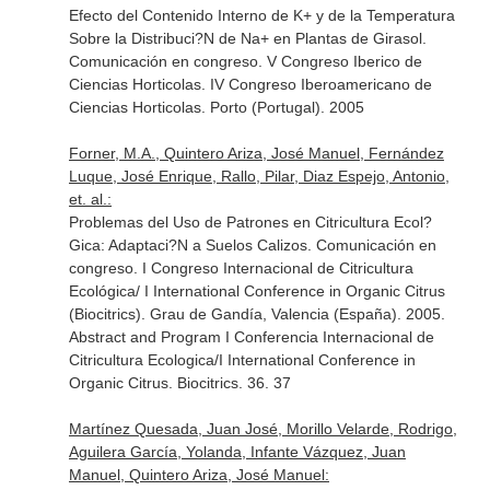
Efecto del Contenido Interno de K+ y de la Temperatura
Sobre la Distribuci?N de Na+ en Plantas de Girasol.
Comunicación en congreso. V Congreso Iberico de
Ciencias Horticolas. IV Congreso Iberoamericano de
Ciencias Horticolas. Porto (Portugal). 2005
Forner, M.A., Quintero Ariza, José Manuel, Fernández
Luque, José Enrique, Rallo, Pilar, Diaz Espejo, Antonio,
et. al.:
Problemas del Uso de Patrones en Citricultura Ecol?
Gica: Adaptaci?N a Suelos Calizos. Comunicación en
congreso. I Congreso Internacional de Citricultura
Ecológica/ I International Conference in Organic Citrus
(Biocitrics). Grau de Gandía, Valencia (España). 2005.
Abstract and Program I Conferencia Internacional de
Citricultura Ecologica/I International Conference in
Organic Citrus. Biocitrics. 36. 37
Martínez Quesada, Juan José, Morillo Velarde, Rodrigo,
Aguilera García, Yolanda, Infante Vázquez, Juan
Manuel, Quintero Ariza, José Manuel: