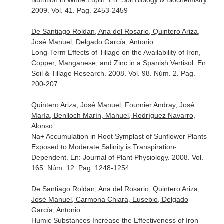
Nutrition in White Lupin.
En: Soil Biology & Biochemistry
.
2009. Vol. 41. Pag. 2453-2459
De Santiago Roldan, Ana del Rosario, Quintero Ariza,
José Manuel, Delgado García, Antonio:
Long-Term Effects of Tillage on the Availability of Iron,
Copper, Manganese, and Zinc in a Spanish Vertisol.
En:
Soil & Tillage Research
. 2008. Vol. 98. Núm. 2. Pag.
200-207
Quintero Ariza, José Manuel, Fournier Andray, José
María, Benlloch Marín, Manuel, Rodríguez Navarro,
Alonso:
Na+ Accumulation in Root Symplast of Sunflower Plants
Exposed to Moderate Salinity is Transpiration-
Dependent.
En: Journal of Plant Physiology
. 2008. Vol.
165. Núm. 12. Pag. 1248-1254
De Santiago Roldan, Ana del Rosario, Quintero Ariza,
José Manuel, Carmona Chiara, Eusebio, Delgado
García, Antonio:
Humic Substances Increase the Effectiveness of Iron