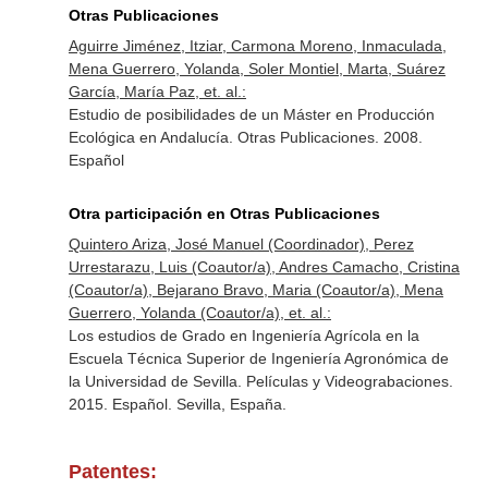
Otras Publicaciones
Aguirre Jiménez, Itziar, Carmona Moreno, Inmaculada,
Mena Guerrero, Yolanda, Soler Montiel, Marta, Suárez
García, María Paz, et. al.:
Estudio de posibilidades de un Máster en Producción
Ecológica en Andalucía. Otras Publicaciones. 2008.
Español
Otra participación en Otras Publicaciones
Quintero Ariza, José Manuel (Coordinador), Perez
Urrestarazu, Luis (Coautor/a), Andres Camacho, Cristina
(Coautor/a), Bejarano Bravo, Maria (Coautor/a), Mena
Guerrero, Yolanda (Coautor/a), et. al.:
Los estudios de Grado en Ingeniería Agrícola en la
Escuela Técnica Superior de Ingeniería Agronómica de
la Universidad de Sevilla. Películas y Videograbaciones.
2015. Español. Sevilla, España.
Patentes: