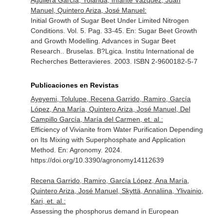
Aguilera García, Yolanda, Infante Vázquez, Juan
Manuel, Quintero Ariza, José Manuel:
Initial Growth of Sugar Beet Under Limited Nitrogen
Conditions. Vol. 5. Pag. 33-45.
En: Sugar Beet Growth
and Growth Modelling. Advances in Sugar Beet
Research.
. Bruselas. B?Lgica. Institu International de
Recherches Betteravieres. 2003. ISBN 2-9600182-5-7
Publicaciones en Revistas
Ayeyemi, Tolulupe, Recena Garrido, Ramiro, García
López, Ana María, Quintero Ariza, José Manuel, Del
Campillo García, María del Carmen, et. al.:
Efficiency of Vivianite from Water Purification Depending
on Its Mixing with Superphosphate and Application
Method.
En: Agronomy
. 2024.
https://doi.org/10.3390/agronomy14112639
Recena Garrido, Ramiro, García López, Ana María,
Quintero Ariza, José Manuel, Skyttä, Annaliina, Ylivainio,
Kari, et. al.:
Assessing the phosphorus demand in European