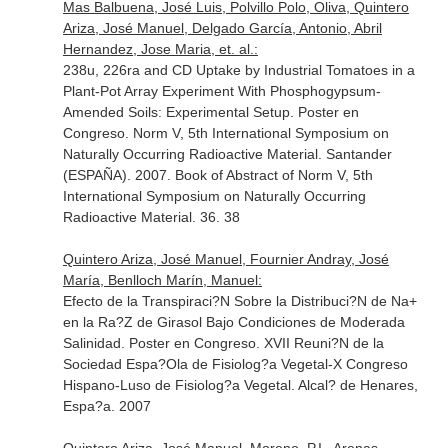
Mas Balbuena, José Luis, Polvillo Polo, Oliva, Quintero
Ariza, José Manuel, Delgado García, Antonio, Abril
Hernandez, Jose Maria, et. al.:
238u, 226ra and CD Uptake by Industrial Tomatoes in a
Plant-Pot Array Experiment With Phosphogypsum-
Amended Soils: Experimental Setup. Poster en
Congreso. Norm V, 5th International Symposium on
Naturally Occurring Radioactive Material. Santander
(ESPAÑA). 2007. Book of Abstract of Norm V, 5th
International Symposium on Naturally Occurring
Radioactive Material. 36. 38
Quintero Ariza, José Manuel, Fournier Andray, José
María, Benlloch Marín, Manuel:
Efecto de la Transpiraci?N Sobre la Distribuci?N de Na+
en la Ra?Z de Girasol Bajo Condiciones de Moderada
Salinidad. Poster en Congreso. XVII Reuni?N de la
Sociedad Espa?Ola de Fisiolog?a Vegetal-X Congreso
Hispano-Luso de Fisiolog?a Vegetal. Alcal? de Henares,
Espa?a. 2007