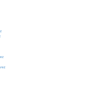
ez
z
hez
arez