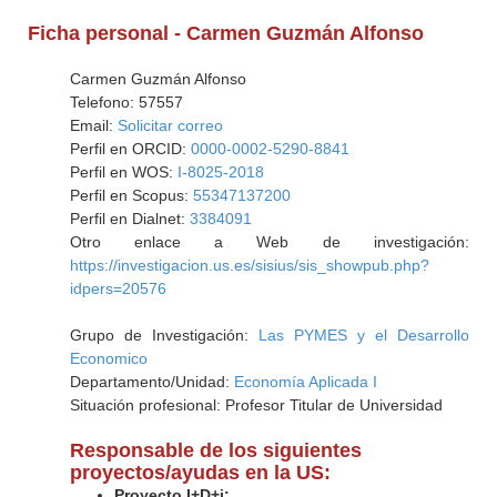
Ficha personal - Carmen Guzmán Alfonso
Carmen Guzmán Alfonso
Telefono: 57557
Email:
Solicitar correo
Perfil en ORCID:
0000-0002-5290-8841
Perfil en WOS:
I-8025-2018
Perfil en Scopus:
55347137200
Perfil en Dialnet:
3384091
Otro enlace a Web de investigación:
https://investigacion.us.es/sisius/sis_showpub.php?
idpers=20576
Grupo de Investigación:
Las PYMES y el Desarrollo
Economico
Departamento/Unidad:
Economía Aplicada I
Situación profesional: Profesor Titular de Universidad
Responsable de los siguientes
proyectos/ayudas en la US:
Proyecto I+D+i: