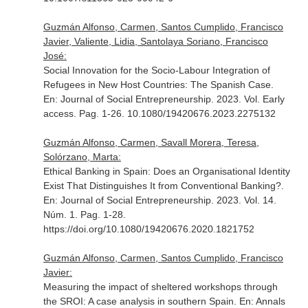
Guzmán Alfonso, Carmen, Santos Cumplido, Francisco
Javier, Valiente, Lidia, Santolaya Soriano, Francisco
José:
Social Innovation for the Socio-Labour Integration of
Refugees in New Host Countries: The Spanish Case.
En: Journal of Social Entrepreneurship
. 2023. Vol. Early
access. Pag. 1-26. 10.1080/19420676.2023.2275132
Guzmán Alfonso, Carmen, Savall Morera, Teresa,
Solórzano, Marta:
Ethical Banking in Spain: Does an Organisational Identity
Exist That Distinguishes It from Conventional Banking?.
En: Journal of Social Entrepreneurship
. 2023. Vol. 14.
Núm. 1. Pag. 1-28.
https://doi.org/10.1080/19420676.2020.1821752
Guzmán Alfonso, Carmen, Santos Cumplido, Francisco
Javier:
Measuring the impact of sheltered workshops through
the SROI: A case analysis in southern Spain.
En: Annals