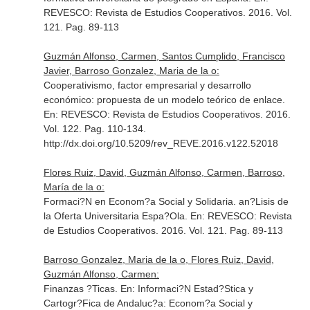
REVESCO: Revista de Estudios Cooperativos
. 2016. Vol.
121. Pag. 89-113
Guzmán Alfonso, Carmen, Santos Cumplido, Francisco
Javier, Barroso Gonzalez, Maria de la o:
Cooperativismo, factor empresarial y desarrollo
económico: propuesta de un modelo teórico de enlace.
En: REVESCO: Revista de Estudios Cooperativos
. 2016.
Vol. 122. Pag. 110-134.
http://dx.doi.org/10.5209/rev_REVE.2016.v122.52018
Flores Ruiz, David, Guzmán Alfonso, Carmen, Barroso,
María de la o:
Formaci?N en Econom?a Social y Solidaria. an?Lisis de
la Oferta Universitaria Espa?Ola.
En: REVESCO: Revista
de Estudios Cooperativos
. 2016. Vol. 121. Pag. 89-113
Barroso Gonzalez, Maria de la o, Flores Ruiz, David,
Guzmán Alfonso, Carmen:
Finanzas ?Ticas.
En: Informaci?N Estad?Stica y
Cartogr?Fica de Andaluc?a: Econom?a Social y