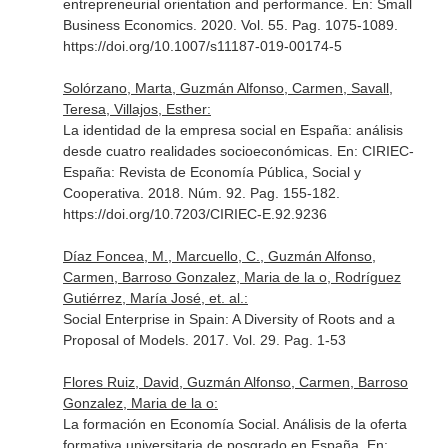
entrepreneurial orientation and performance.
En: Small
Business Economics
. 2020. Vol. 55. Pag. 1075-1089.
https://doi.org/10.1007/s11187-019-00174-5
Solórzano, Marta, Guzmán Alfonso, Carmen, Savall,
Teresa, Villajos, Esther:
La identidad de la empresa social en España: análisis
desde cuatro realidades socioeconómicas.
En: CIRIEC-
España: Revista de Economía Pública, Social y
Cooperativa
. 2018. Núm. 92. Pag. 155-182.
https://doi.org/10.7203/CIRIEC-E.92.9236
Díaz Foncea, M., Marcuello, C., Guzmán Alfonso,
Carmen, Barroso Gonzalez, Maria de la o, Rodríguez
Gutiérrez, María José, et. al.:
Social Enterprise in Spain: A Diversity of Roots and a
Proposal of Models. 2017. Vol. 29. Pag. 1-53
Flores Ruiz, David, Guzmán Alfonso, Carmen, Barroso
Gonzalez, Maria de la o:
La formación en Economía Social. Análisis de la oferta
formativa universitaria de posgrado en España.
En: