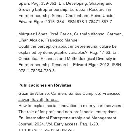
Spain. Pag. 339-361.
En: Developing, Shaping and
Growing Entrepreneurship. European Research in
Entrepreneurship Series
. Cheltenham, Reino Unido.
Edward Elgar. 2015. 384. ISBN 978 1 78471 357 7
Márquez López, José Carlos, Guzmán Alfonso, Carmen,
Liñan Alcalde, Francisco Manuel:
Could the perception about entrepreneurial culure be
explained by demographic variables?. Pag. 47-63.
En:
Conceptual Richness and Methodological Diversity in
Entrepreneurship Research.
. Edward Elgar. 2013. ISBN
978-1-78254-730-3
Publicaciones en Revistas
Guzmán Alfonso, Carmen, Santos Cumplido, Francisco
Javier, Savall, Teresa:
How to explain social innovation in elderly care services:
The role of for-profit and non-profit social enterprises.
En: International Entrepreneurship and Management
Journal
. 2024. Vol. Early access. Pag. 1-29.
10.1007/s11365-023-00942-6