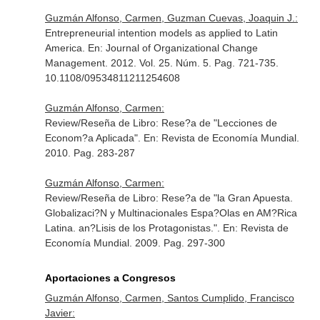
Guzmán Alfonso, Carmen, Guzman Cuevas, Joaquin J.:
Entrepreneurial intention models as applied to Latin
America.
En: Journal of Organizational Change
Management
. 2012. Vol. 25. Núm. 5. Pag. 721-735.
10.1108/09534811211254608
Guzmán Alfonso, Carmen:
Review/Reseña de Libro: Rese?a de "Lecciones de
Econom?a Aplicada".
En: Revista de Economía Mundial
.
2010. Pag. 283-287
Guzmán Alfonso, Carmen:
Review/Reseña de Libro: Rese?a de "la Gran Apuesta.
Globalizaci?N y Multinacionales Espa?Olas en AM?Rica
Latina. an?Lisis de los Protagonistas.".
En: Revista de
Economía Mundial
. 2009. Pag. 297-300
Aportaciones a Congresos
Guzmán Alfonso, Carmen, Santos Cumplido, Francisco
Javier: