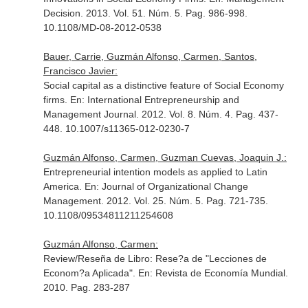
Decision
. 2013. Vol. 51. Núm. 5. Pag. 986-998.
10.1108/MD-08-2012-0538
Bauer, Carrie, Guzmán Alfonso, Carmen, Santos,
Francisco Javier:
Social capital as a distinctive feature of Social Economy
firms.
En: International Entrepreneurship and
Management Journal
. 2012. Vol. 8. Núm. 4. Pag. 437-
448. 10.1007/s11365-012-0230-7
Guzmán Alfonso, Carmen, Guzman Cuevas, Joaquin J.:
Entrepreneurial intention models as applied to Latin
America.
En: Journal of Organizational Change
Management
. 2012. Vol. 25. Núm. 5. Pag. 721-735.
10.1108/09534811211254608
Guzmán Alfonso, Carmen:
Review/Reseña de Libro: Rese?a de "Lecciones de
Econom?a Aplicada".
En: Revista de Economía Mundial
.
2010. Pag. 283-287