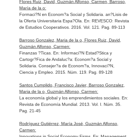
Flores Ruiz, David, Guzmán Alfonso, Carmen, Barroso,
María de la o:
Formaci?N en Econom?a Social y Solidaria. an?Lisis de
la Oferta Universitaria Espa?Ola.
En: REVESCO: Revista
de Estudios Cooperativos
. 2016. Vol. 121. Pag. 89-113
Barroso Gonzalez, Maria de la o, Flores Ruiz, David,
Guzmán Alfonso, Carmen:
Finanzas ?Ticas.
En: Informaci?N Estad?Stica y
Cartogr?Fica de Andaluc?a: Econom?a Social y
Solidaria. Consejer?a de Econom?a, Innovaci?N,
Ciencia y Empleo
. 2015. Núm. 119. Pag. 89-128
Santos Cumplido, Francisco Javier, Barroso Gonzalez,
Maria de la o, Guzmán Alfonso, Carmen:
La economía global y los emprendimientos sociales.
En:
Revista de Economía Mundial
. 2013. Vol. I. Núm. 35.
Pag. 21-45
Rodríguez Gutiérrez, María José, Guzmán Alfonso,
Carmen:
Innovations in Social Economy Firms.
En: Management