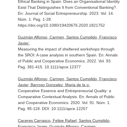
Ethical Banking in Spain: Does an Organisational Identity
Exist That Distinguishes It from Conventional Banking?.
En: Journal of Social Entrepreneurship
. 2023. Vol. 14.
Núm. 1. Pag. 1-28.
https://doi.org/10.1080/19420676.2020.1821752
Guzmán Alfonso, Carmen, Santos Cumplido, Francisco
Javier:
Measuring the impact of sheltered workshops through
the SROI: A case analysis in southern Spain.
En: Annals
of Public and Cooperative Economics
. 2022. Vol. 93.
Pag. 381-415. 10.1111/apce.12377
Guzmán Alfonso, Carmen, Santos Cumplido, Francisco
Javier, Barroso Gonzalez, Maria de la o:
Cooperative Essence and Entrepreneurial Quality: a
Comparative Contextual Analysis.
En: Annals of Public
and Cooperative Economics
. 2020. Vol. 91. Núm. 1.
Pag. 95-118. DOI: 10.1111/apce.12257
Caceres Carrasco, Felipe Rafael, Santos Cumplido,
Francisco Javier, Guzmán Alfonso, Carmen: