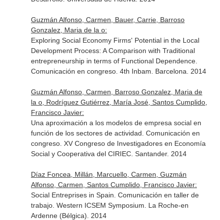
Guzmán Alfonso, Carmen, Bauer, Carrie, Barroso
Gonzalez, Maria de la o:
Exploring Social Economy Firms' Potential in the Local
Development Process: A Comparison with Traditional
entrepreneurship in terms of Functional Dependence.
Comunicación en congreso. 4th Inbam. Barcelona. 2014
Guzmán Alfonso, Carmen, Barroso Gonzalez, Maria de
la o, Rodríguez Gutiérrez, María José, Santos Cumplido,
Francisco Javier:
Una aproximación a los modelos de empresa social en
función de los sectores de actividad. Comunicación en
congreso. XV Congreso de Investigadores en Economía
Social y Cooperativa del CIRIEC. Santander. 2014
Díaz Foncea, Millán, Marcuello, Carmen, Guzmán
Alfonso, Carmen, Santos Cumplido, Francisco Javier:
Social Entreprises in Spain. Comunicación en taller de
trabajo. Western ICSEM Symposium. La Roche-en
Ardenne (Bélgica). 2014