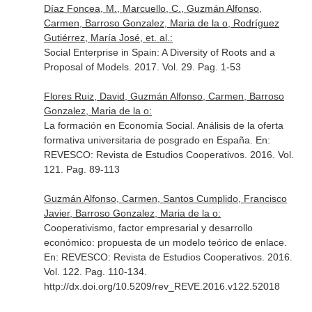
Díaz Foncea, M., Marcuello, C., Guzmán Alfonso,
Carmen, Barroso Gonzalez, Maria de la o, Rodríguez
Gutiérrez, María José, et. al.:
Social Enterprise in Spain: A Diversity of Roots and a
Proposal of Models. 2017. Vol. 29. Pag. 1-53
Flores Ruiz, David, Guzmán Alfonso, Carmen, Barroso
Gonzalez, Maria de la o:
La formación en Economía Social. Análisis de la oferta
formativa universitaria de posgrado en España.
En:
REVESCO: Revista de Estudios Cooperativos
. 2016. Vol.
121. Pag. 89-113
Guzmán Alfonso, Carmen, Santos Cumplido, Francisco
Javier, Barroso Gonzalez, Maria de la o:
Cooperativismo, factor empresarial y desarrollo
económico: propuesta de un modelo teórico de enlace.
En: REVESCO: Revista de Estudios Cooperativos
. 2016.
Vol. 122. Pag. 110-134.
http://dx.doi.org/10.5209/rev_REVE.2016.v122.52018