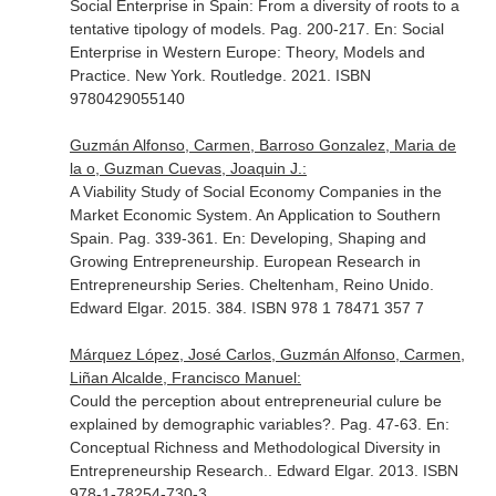
Social Enterprise in Spain: From a diversity of roots to a
tentative tipology of models. Pag. 200-217.
En: Social
Enterprise in Western Europe: Theory, Models and
Practice
. New York. Routledge. 2021. ISBN
9780429055140
Guzmán Alfonso, Carmen, Barroso Gonzalez, Maria de
la o, Guzman Cuevas, Joaquin J.:
A Viability Study of Social Economy Companies in the
Market Economic System. An Application to Southern
Spain. Pag. 339-361.
En: Developing, Shaping and
Growing Entrepreneurship. European Research in
Entrepreneurship Series
. Cheltenham, Reino Unido.
Edward Elgar. 2015. 384. ISBN 978 1 78471 357 7
Márquez López, José Carlos, Guzmán Alfonso, Carmen,
Liñan Alcalde, Francisco Manuel:
Could the perception about entrepreneurial culure be
explained by demographic variables?. Pag. 47-63.
En:
Conceptual Richness and Methodological Diversity in
Entrepreneurship Research.
. Edward Elgar. 2013. ISBN
978-1-78254-730-3