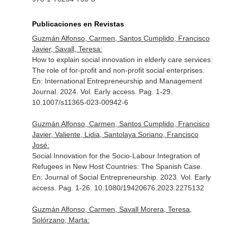
Publicaciones en Revistas
Guzmán Alfonso, Carmen, Santos Cumplido, Francisco
Javier, Savall, Teresa:
How to explain social innovation in elderly care services:
The role of for-profit and non-profit social enterprises.
En: International Entrepreneurship and Management
Journal
. 2024. Vol. Early access. Pag. 1-29.
10.1007/s11365-023-00942-6
Guzmán Alfonso, Carmen, Santos Cumplido, Francisco
Javier, Valiente, Lidia, Santolaya Soriano, Francisco
José:
Social Innovation for the Socio-Labour Integration of
Refugees in New Host Countries: The Spanish Case.
En: Journal of Social Entrepreneurship
. 2023. Vol. Early
access. Pag. 1-26. 10.1080/19420676.2023.2275132
Guzmán Alfonso, Carmen, Savall Morera, Teresa,
Solórzano, Marta: