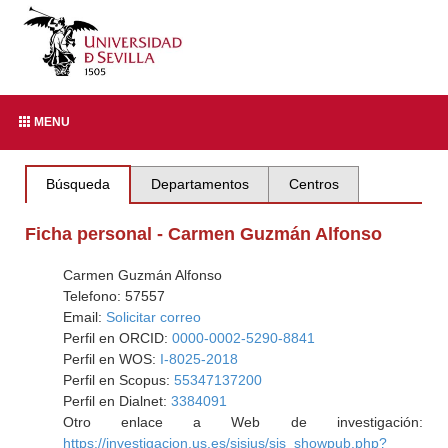
MENU
Búsqueda
Departamentos
Centros
Ficha personal - Carmen Guzmán Alfonso
Carmen Guzmán Alfonso
Telefono: 57557
Email:
Solicitar correo
Perfil en ORCID:
0000-0002-5290-8841
Perfil en WOS:
I-8025-2018
Perfil en Scopus:
55347137200
Perfil en Dialnet:
3384091
Otro enlace a Web de investigación:
https://investigacion.us.es/sisius/sis_showpub.php?