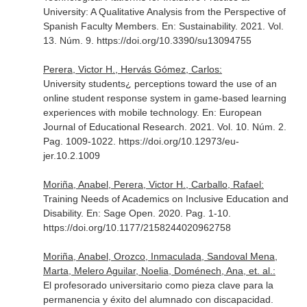
University: A Qualitative Analysis from the Perspective of
Spanish Faculty Members.
En: Sustainability
. 2021. Vol.
13. Núm. 9. https://doi.org/10.3390/su13094755
Perera, Victor H., Hervás Gómez, Carlos:
University students¿ perceptions toward the use of an
online student response system in game-based learning
experiences with mobile technology.
En: European
Journal of Educational Research
. 2021. Vol. 10. Núm. 2.
Pag. 1009-1022. https://doi.org/10.12973/eu-
jer.10.2.1009
Moriña, Anabel, Perera, Victor H., Carballo, Rafael:
Training Needs of Academics on Inclusive Education and
Disability.
En: Sage Open
. 2020. Pag. 1-10.
https://doi.org/10.1177/2158244020962758
Moriña, Anabel, Orozco, Inmaculada, Sandoval Mena,
Marta, Melero Aguilar, Noelia, Doménech, Ana, et. al.:
El profesorado universitario como pieza clave para la
permanencia y éxito del alumnado con discapacidad.