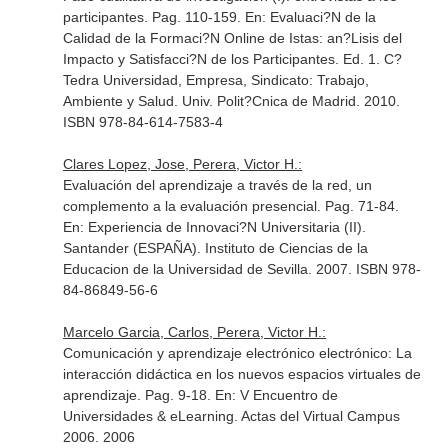
participantes. Pag. 110-159.
En: Evaluaci?N de la
Calidad de la Formaci?N Online de Istas: an?Lisis del
Impacto y Satisfacci?N de los Participantes
. Ed. 1. C?
Tedra Universidad, Empresa, Sindicato: Trabajo,
Ambiente y Salud. Univ. Polit?Cnica de Madrid. 2010.
ISBN 978-84-614-7583-4
Clares Lopez, Jose, Perera, Victor H.:
Evaluación del aprendizaje a través de la red, un
complemento a la evaluación presencial. Pag. 71-84.
En: Experiencia de Innovaci?N Universitaria (II)
.
Santander (ESPAÑA). Instituto de Ciencias de la
Educacion de la Universidad de Sevilla. 2007. ISBN 978-
84-86849-56-6
Marcelo Garcia, Carlos, Perera, Victor H.:
Comunicación y aprendizaje electrónico electrónico: La
interacción didáctica en los nuevos espacios virtuales de
aprendizaje. Pag. 9-18.
En: V Encuentro de
Universidades & eLearning
. Actas del Virtual Campus
2006. 2006