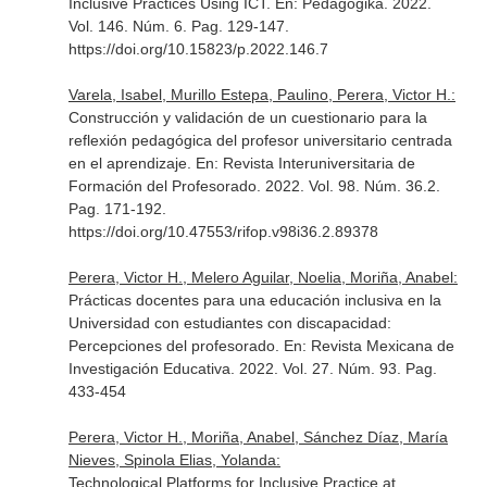
Inclusive Practices Using ICT.
En: Pedagogika
. 2022.
Vol. 146. Núm. 6. Pag. 129-147.
https://doi.org/10.15823/p.2022.146.7
Varela, Isabel, Murillo Estepa, Paulino, Perera, Victor H.:
Construcción y validación de un cuestionario para la
reflexión pedagógica del profesor universitario centrada
en el aprendizaje.
En: Revista Interuniversitaria de
Formación del Profesorado
. 2022. Vol. 98. Núm. 36.2.
Pag. 171-192.
https://doi.org/10.47553/rifop.v98i36.2.89378
Perera, Victor H., Melero Aguilar, Noelia, Moriña, Anabel:
Prácticas docentes para una educación inclusiva en la
Universidad con estudiantes con discapacidad:
Percepciones del profesorado.
En: Revista Mexicana de
Investigación Educativa
. 2022. Vol. 27. Núm. 93. Pag.
433-454
Perera, Victor H., Moriña, Anabel, Sánchez Díaz, María
Nieves, Spinola Elias, Yolanda:
Technological Platforms for Inclusive Practice at