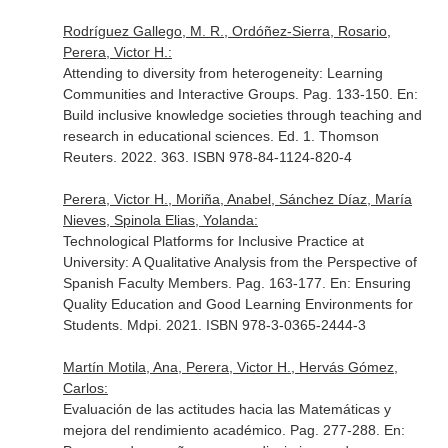
Rodríguez Gallego, M. R., Ordóñez-Sierra, Rosario,
Perera, Victor H.:
Attending to diversity from heterogeneity: Learning
Communities and Interactive Groups. Pag. 133-150.
En:
Build inclusive knowledge societies through teaching and
research in educational sciences
. Ed. 1. Thomson
Reuters. 2022. 363. ISBN 978-84-1124-820-4
Perera, Victor H., Moriña, Anabel, Sánchez Díaz, María
Nieves, Spinola Elias, Yolanda:
Technological Platforms for Inclusive Practice at
University: A Qualitative Analysis from the Perspective of
Spanish Faculty Members. Pag. 163-177.
En: Ensuring
Quality Education and Good Learning Environments for
Students
. Mdpi. 2021. ISBN 978-3-0365-2444-3
Martín Motila, Ana, Perera, Victor H., Hervás Gómez,
Carlos:
Evaluación de las actitudes hacia las Matemáticas y
mejora del rendimiento académico. Pag. 277-288.
En: