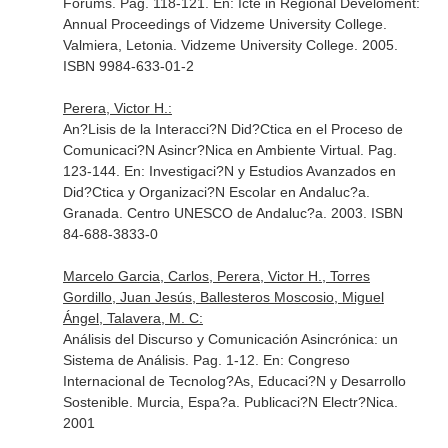
Forums. Pag. 118-121.
En: Icte in Regional Develoment:
Annual Proceedings of Vidzeme University College
.
Valmiera, Letonia. Vidzeme University College. 2005.
ISBN 9984-633-01-2
Perera, Victor H.:
An?Lisis de la Interacci?N Did?Ctica en el Proceso de
Comunicaci?N Asincr?Nica en Ambiente Virtual. Pag.
123-144.
En: Investigaci?N y Estudios Avanzados en
Did?Ctica y Organizaci?N Escolar en Andaluc?a
.
Granada. Centro UNESCO de Andaluc?a. 2003. ISBN
84-688-3833-0
Marcelo Garcia, Carlos, Perera, Victor H., Torres
Gordillo, Juan Jesús, Ballesteros Moscosio, Miguel
Ángel, Talavera, M. C:
Análisis del Discurso y Comunicación Asincrónica: un
Sistema de Análisis. Pag. 1-12.
En: Congreso
Internacional de Tecnolog?As, Educaci?N y Desarrollo
Sostenible
. Murcia, Espa?a. Publicaci?N Electr?Nica.
2001