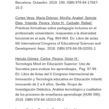
Barcelona. Octaedro. 2019. 199. ISBN 978-84-17667-
15-3
Cortes Vega, Maria Dolores, Moriña, Anabel, Spinola
Elias, Yolanda, Perera, Victor H., Carballo, Rafael:
Prácticas formativas sobre pedagogía inclusiva en el
profesorado universitario: respuestas a la diversidad
funcional en el aula. Pag. 864-864.
En: Libro de actas
6th International Congress of Educational Sciences and
Development
. Aepc. 2018. ISBN 978-84-09-02091-1
Hervás Gómez, Carlos, Perera, Victor H.:
Tecnología Móvil en Educación Superior: Uso de
Socrative para evaluar los aprendizajes,. Pag. 97-99.
En: Libro de Actas del II Congreso Internacional de
Innovación y Tecnología educativa en Educación Infantil:
innovando de 2 a 6 años
. Sevilla. Grupo de
Investigación Didáctica. Análisis tecnológico y cualitativo
de los procesos de enseñanza-aprendizaje (HUM-390).
2018. ISBN 978-84-16313-05-1