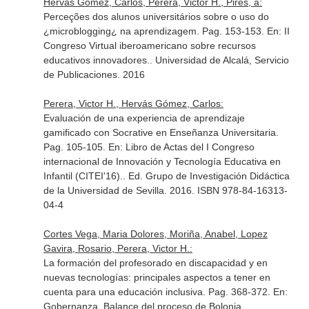
Hervás Gómez, Carlos, Perera, Victor H., Pires, a:
Perceções dos alunos universitários sobre o uso do
¿microblogging¿ na aprendizagem. Pag. 153-153.
En: II
Congreso Virtual iberoamericano sobre recursos
educativos innovadores.
. Universidad de Alcalá, Servicio
de Publicaciones. 2016
Perera, Victor H., Hervás Gómez, Carlos:
Evaluación de una experiencia de aprendizaje
gamificado con Socrative en Enseñanza Universitaria.
Pag. 105-105.
En: Libro de Actas del I Congreso
internacional de Innovación y Tecnología Educativa en
Infantil (CITEI'16).
. Ed. Grupo de Investigación Didáctica
de la Universidad de Sevilla. 2016. ISBN 978-84-16313-
04-4
Cortes Vega, Maria Dolores, Moriña, Anabel, Lopez
Gavira, Rosario, Perera, Victor H.:
La formación del profesorado en discapacidad y en
nuevas tecnologías: principales aspectos a tener en
cuenta para una educación inclusiva. Pag. 368-372.
En:
Gobernanza, Balance del proceso de Bolonia,