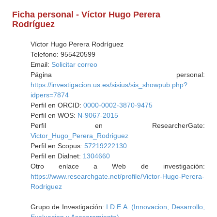
Ficha personal - Víctor Hugo Perera
Rodríguez
Víctor Hugo Perera Rodríguez
Telefono: 955420599
Email:
Solicitar correo
Página personal:
https://investigacion.us.es/sisius/sis_showpub.php?
idpers=7874
Perfil en ORCID:
0000-0002-3870-9475
Perfil en WOS:
N-9067-2015
Perfil en ResearcherGate:
Victor_Hugo_Perera_Rodriguez
Perfil en Scopus:
57219222130
Perfil en Dialnet:
1304660
Otro enlace a Web de investigación:
https://www.researchgate.net/profile/Victor-Hugo-Perera-
Rodriguez
Grupo de Investigación:
I.D.E.A. (Innovacion, Desarrollo,