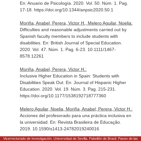
En: Anuario de Psicología
. 2020. Vol. 50. Núm. 1. Pag.
17-18. https://doi.org/10.1344/anpsic2020.50.1
Moriña, Anabel, Perera, Victor H., Melero Aguilar, Noelia:
Difficulties and reasonable adjustments carried out by
Spanish faculty members to include students with
disabilities.
En: British Journal of Special Education
.
2020. Vol. 47. Núm. 1. Pag. 6-23. 10.1111/1467-
8578.12261
Moriña, Anabel, Perera, Victor H.:
Inclusive Higher Education in Spain: Students with
Disabilities Speak Out.
En: Journal of Hispanic Higher
Education
. 2020. Vol. 19. Núm. 3. Pag. 215-231.
https://doi.org/10.1177/1538192718777360
Melero Aguilar, Noelia, Moriña, Anabel, Perera, Victor H.:
Acciones del profesorado para una práctica inclusiva en
la universidad.
En: Revista Brasileira de Educação
.
2019. 10.1590/s1413-24782019240016
Vicerrectorado de Investigación. Universidad de Sevilla. Pabellón de Brasil. Paseo de las