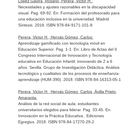
Lopez Gavira, Rosario, Perera, Victor H.:
Necesidades y ajustes razonables en la discapacidad
visual. Pag. 69-92.
En: Formación del profesorado para
una educación inclusiva en la universidad
. Madrid.
Síntesis. 2018. ISBN 978-84-9171-101-8
Perera, Victor H., Hervás Gómez, Carlos:
Aprendizaje gamificado con tecnología móvil en
Educación Superior. Pag. 1-1.
En: Libro de Actas del II
Congreso Internacional de Innovación y Tecnología
educativa en Educación Infantil: innovando de 2 a 6
años
. Sevilla. Grupo de Investigación Didáctica. Análisis
tecnológico y cualitativo de los procesos de enseñanza-
aprendizaje (HUM-390). 2018. ISBN 978-84-16313-05-1
Perera, Victor H., Hervás Gómez, Carlos, Ávilla Prieto,
Amaranta:
Análisis de la red social de aula: estudiantes
universitarios elegidos para liderar. Pag. 33-45.
En:
Innovación en la Práctica Educativa.
. Ediciones
Egregius. 2018. ISBN 978-84-17270-29-2