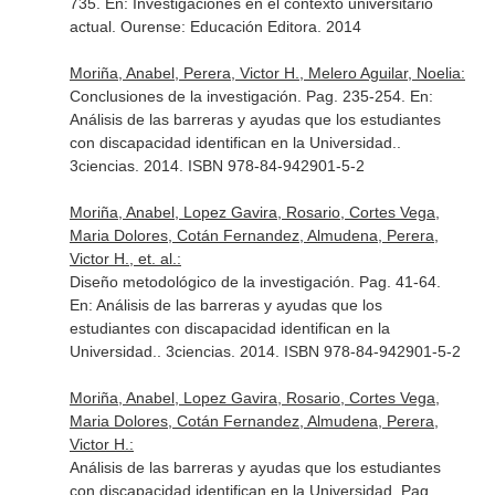
735.
En: Investigaciones en el contexto universitario
actual
. Ourense: Educación Editora. 2014
Moriña, Anabel, Perera, Victor H., Melero Aguilar, Noelia:
Conclusiones de la investigación. Pag. 235-254.
En:
Análisis de las barreras y ayudas que los estudiantes
con discapacidad identifican en la Universidad.
.
3ciencias. 2014. ISBN 978-84-942901-5-2
Moriña, Anabel, Lopez Gavira, Rosario, Cortes Vega,
Maria Dolores, Cotán Fernandez, Almudena, Perera,
Victor H., et. al.:
Diseño metodológico de la investigación. Pag. 41-64.
En: Análisis de las barreras y ayudas que los
estudiantes con discapacidad identifican en la
Universidad.
. 3ciencias. 2014. ISBN 978-84-942901-5-2
Moriña, Anabel, Lopez Gavira, Rosario, Cortes Vega,
Maria Dolores, Cotán Fernandez, Almudena, Perera,
Victor H.:
Análisis de las barreras y ayudas que los estudiantes
con discapacidad identifican en la Universidad. Pag.