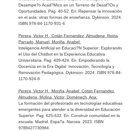
Desempe?o Acad?Mico en un Terreno de Desaf?Os y
Oportunidades. Pag. 40-52.
En: Repensar la innovación
en el aula: otras formas de enseñanza
. Dykinson. 2024.
ISBN 978-84-1170-931-6
Perera, Victor H., Cotán Fernandez, Almudena, Reina
Parrado, Manuel, Moriña, Anabel:
Inteligencia Artificial en Educaci?N Superior: Explorando
el Uso del Chatbot en la Experiencia Educativa
Universitaria. Pag. 409-424.
En: Empoderando la
Docencia en la Era Digital: Innovación, Tecnología y
Renovación Pedagógica
. Dykinson. 2024. ISBN 978-84-
1170-924-8
Perera, Victor H., Moriña, Anabel, Cotán Fernandez,
Almudena, Molina, Victor, Doménech, Ana:
La formación del profesorado en tecnologías educativas
emergentes para atender a la diversidad en Educación
Superior. Pag. 625-632.
En: Construir comunidad en la
escuela
. Madrid. Espa?a. Narcea. 2023. ISBN
9788427730984