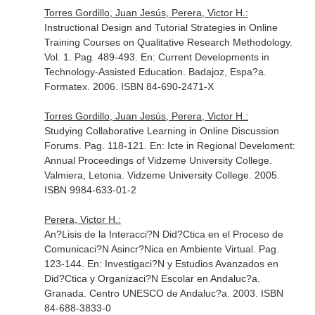
Torres Gordillo, Juan Jesús, Perera, Victor H.:
Instructional Design and Tutorial Strategies in Online
Training Courses on Qualitative Research Methodology.
Vol. 1. Pag. 489-493.
En: Current Developments in
Technology-Assisted Education
. Badajoz, Espa?a.
Formatex. 2006. ISBN 84-690-2471-X
Torres Gordillo, Juan Jesús, Perera, Victor H.:
Studying Collaborative Learning in Online Discussion
Forums. Pag. 118-121.
En: Icte in Regional Develoment:
Annual Proceedings of Vidzeme University College
.
Valmiera, Letonia. Vidzeme University College. 2005.
ISBN 9984-633-01-2
Perera, Victor H.:
An?Lisis de la Interacci?N Did?Ctica en el Proceso de
Comunicaci?N Asincr?Nica en Ambiente Virtual. Pag.
123-144.
En: Investigaci?N y Estudios Avanzados en
Did?Ctica y Organizaci?N Escolar en Andaluc?a
.
Granada. Centro UNESCO de Andaluc?a. 2003. ISBN
84-688-3833-0