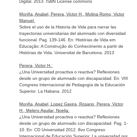
Digital. 2013. ISBN License commons
Moriña, Anabel, Perera, Victor H., Molina Romo, Victor
Manuel:
Sobre el uso de la Historia de Vida para narrar las
trayectorias universitarias del alumnado con diversidad
funcional. Pag. 139-146.
En: Histórias de Vida em
Educação: A Construção do Conhecimento a partir de
Histórias de Vida
. Universitat de Barcelona. 2013
Perera, Victor H.:
¿Una Universidad proactiva o reactiva? Reflexiones
desde un grupo de alumnado con discapacidad.
En: VIII
Congreso Internacional de Pedagogía de la Educación
Superior
. La Habana. 2012
Moriña, Anabel, Lopez Gavira, Rosario, Perera, Victor
H., Melero Aguilar, Noelia:
¿Una Universidad proactiva o reactiva? Reflexiones
desde un grupo de alumnado con discapacidad. Pag. 1-
10.
En: CD Universidad 2012. 8vo Congreso
Internacional de Educación Superior. La universidad por