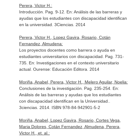
Perera, Victor H.:
Introducción. Pag. 9-12.
En: Análisis de las barreras y
ayudas que los estudiantes con discapacidad identifican
en la universidad
. 3Ciencias. 2014
Perera, Victor H., Lopez Gavira, Rosario, Cotán
Fernandez, Almudena:
Los proyectos docentes como barrera o ayuda en
estudiantes universitarios con discapacidad. Pag. 731-
735.
En: Investigaciones en el contexto universitario
actual
. Ourense: Educación Editora. 2014
Moriña, Anabel, Perera, Victor H., Melero Aguilar, Noelia:
Conclusiones de la investigación. Pag. 235-254.
En:
Análisis de las barreras y ayudas que los estudiantes
con discapacidad identifican en la Universidad.
.
3ciencias. 2014. ISBN 978-84-942901-5-2
Moriña, Anabel, Lopez Gavira, Rosario, Cortes Vega,
Maria Dolores, Cotán Fernandez, Almudena, Perera,
Victor H., et. al.: