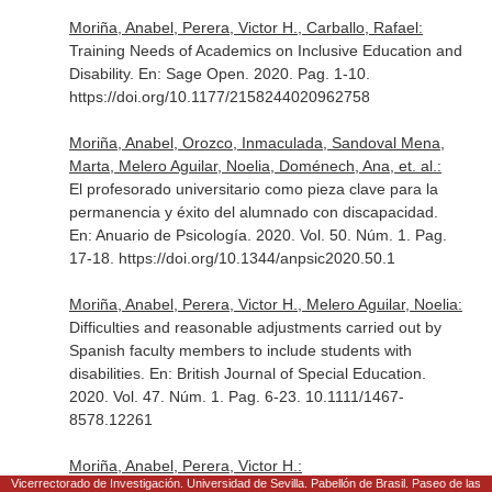
Moriña, Anabel, Perera, Victor H., Carballo, Rafael:
Training Needs of Academics on Inclusive Education and
Disability.
En: Sage Open
. 2020. Pag. 1-10.
https://doi.org/10.1177/2158244020962758
Moriña, Anabel, Orozco, Inmaculada, Sandoval Mena,
Marta, Melero Aguilar, Noelia, Doménech, Ana, et. al.:
El profesorado universitario como pieza clave para la
permanencia y éxito del alumnado con discapacidad.
En: Anuario de Psicología
. 2020. Vol. 50. Núm. 1. Pag.
17-18. https://doi.org/10.1344/anpsic2020.50.1
Moriña, Anabel, Perera, Victor H., Melero Aguilar, Noelia:
Difficulties and reasonable adjustments carried out by
Spanish faculty members to include students with
disabilities.
En: British Journal of Special Education
.
2020. Vol. 47. Núm. 1. Pag. 6-23. 10.1111/1467-
8578.12261
Moriña, Anabel, Perera, Victor H.:
Vicerrectorado de Investigación. Universidad de Sevilla. Pabellón de Brasil. Paseo de las
Inclusive Higher Education in Spain: Students with