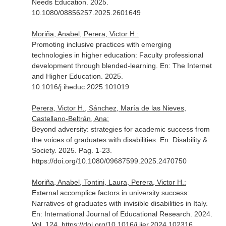
Needs Education
. 2025.
10.1080/08856257.2025.2601649
Moriña, Anabel, Perera, Victor H.:
Promoting inclusive practices with emerging
technologies in higher education: Faculty professional
development through blended-learning.
En: The Internet
and Higher Education
. 2025.
10.1016/j.iheduc.2025.101019
Perera, Victor H., Sánchez, María de las Nieves,
Castellano-Beltrán, Ana:
Beyond adversity: strategies for academic success from
the voices of graduates with disabilities.
En: Disability &
Society
. 2025. Pag. 1-23.
https://doi.org/10.1080/09687599.2025.2470750
Moriña, Anabel, Tontini, Laura, Perera, Victor H.:
External accomplice factors in university success:
Narratives of graduates with invisible disabilities in Italy.
En: International Journal of Educational Research
. 2024.
Vol. 124. https://doi.org/10.1016/j.ijer.2024.102316