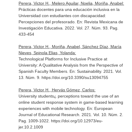
Perera, Victor H., Melero Aguilar, Noelia, Moriña, Anabel:
Prácticas docentes para una educación inclusiva en la
Universidad con estudiantes con discapacidad:
Percepciones del profesorado.
En: Revista Mexicana de
Investigación Educativa
. 2022. Vol. 27. Núm. 93. Pag.
433-454
Perera, Victor H., Moriña, Anabel, Sánchez Díaz, María
Nieves, Spinola Elias, Yolanda:
Technological Platforms for Inclusive Practice at
University: A Qualitative Analysis from the Perspective of
Spanish Faculty Members.
En: Sustainability
. 2021. Vol.
13. Núm. 9. https://doi.org/10.3390/su13094755
Perera, Victor H., Hervás Gómez, Carlos:
University students¿ perceptions toward the use of an
online student response system in game-based learning
experiences with mobile technology.
En: European
Journal of Educational Research
. 2021. Vol. 10. Núm. 2.
Pag. 1009-1022. https://doi.org/10.12973/eu-
jer.10.2.1009