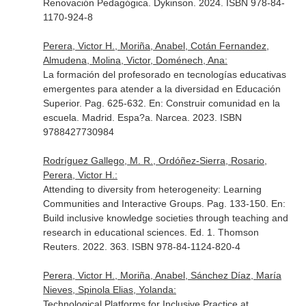
Renovación Pedagógica
. Dykinson. 2024. ISBN 978-84-
1170-924-8
Perera, Victor H., Moriña, Anabel, Cotán Fernandez,
Almudena, Molina, Victor, Doménech, Ana:
La formación del profesorado en tecnologías educativas
emergentes para atender a la diversidad en Educación
Superior. Pag. 625-632.
En: Construir comunidad en la
escuela
. Madrid. Espa?a. Narcea. 2023. ISBN
9788427730984
Rodríguez Gallego, M. R., Ordóñez-Sierra, Rosario,
Perera, Victor H.:
Attending to diversity from heterogeneity: Learning
Communities and Interactive Groups. Pag. 133-150.
En:
Build inclusive knowledge societies through teaching and
research in educational sciences
. Ed. 1. Thomson
Reuters. 2022. 363. ISBN 978-84-1124-820-4
Perera, Victor H., Moriña, Anabel, Sánchez Díaz, María
Nieves, Spinola Elias, Yolanda:
Technological Platforms for Inclusive Practice at