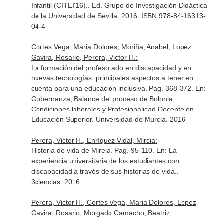
Infantil (CITEI'16).
. Ed. Grupo de Investigación Didáctica
de la Universidad de Sevilla. 2016. ISBN 978-84-16313-
04-4
Cortes Vega, Maria Dolores, Moriña, Anabel, Lopez
Gavira, Rosario, Perera, Victor H.:
La formación del profesorado en discapacidad y en
nuevas tecnologías: principales aspectos a tener en
cuenta para una educación inclusiva. Pag. 368-372.
En:
Gobernanza, Balance del proceso de Bolonia,
Condiciones laborales y Profesionalidad Docente en
Educación Superior
. Universidad de Murcia. 2016
Perera, Victor H., Enríquez Vidal, Mireia:
Historia de vida de Mireia. Pag. 95-110.
En: La
experiencia universitaria de los estudiantes con
discapacidad a través de sus historias de vida.
.
3ciencias. 2016
Perera, Victor H., Cortes Vega, Maria Dolores, Lopez
Gavira, Rosario, Morgado Camacho, Beatriz: