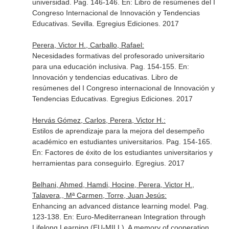
universidad. Pag. 146-146.
En: Libro de resúmenes del I
Congreso Internacional de Innovación y Tendencias
Educativas
. Sevilla. Egregius Ediciones. 2017
Perera, Victor H., Carballo, Rafael:
Necesidades formativas del profesorado universitario
para una educación inclusiva. Pag. 154-155.
En:
Innovación y tendencias educativas. Libro de
resúmenes del I Congreso internacional de Innovación y
Tendencias Educativas
. Egregius Ediciones. 2017
Hervás Gómez, Carlos, Perera, Victor H.:
Estilos de aprendizaje para la mejora del desempeño
académico en estudiantes universitarios. Pag. 154-165.
En: Factores de éxito de los estudiantes universitarios y
herramientas para conseguirlo
. Egregius. 2017
Belhani, Ahmed, Hamdi, Hocine, Perera, Victor H.,
Talavera,, Mª Carmen, Torre, Juan Jesús:
Enhancing an advanced distance learning model. Pag.
123-138.
En: Euro-Mediterranean Integration through
Lifelong Learning (EU-MILL). A memory of cooperation