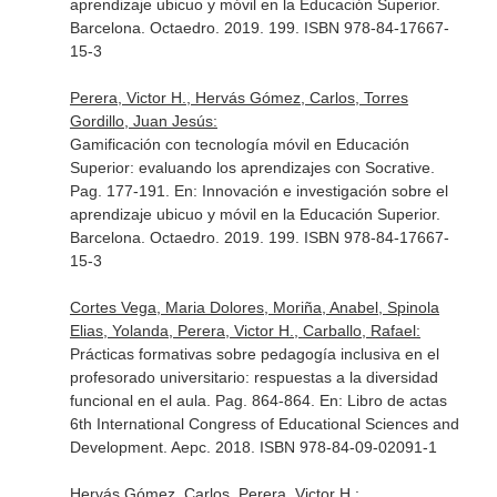
aprendizaje ubicuo y móvil en la Educación Superior
.
Barcelona. Octaedro. 2019. 199. ISBN 978-84-17667-
15-3
Perera, Victor H., Hervás Gómez, Carlos, Torres
Gordillo, Juan Jesús:
Gamificación con tecnología móvil en Educación
Superior: evaluando los aprendizajes con Socrative.
Pag. 177-191.
En: Innovación e investigación sobre el
aprendizaje ubicuo y móvil en la Educación Superior
.
Barcelona. Octaedro. 2019. 199. ISBN 978-84-17667-
15-3
Cortes Vega, Maria Dolores, Moriña, Anabel, Spinola
Elias, Yolanda, Perera, Victor H., Carballo, Rafael:
Prácticas formativas sobre pedagogía inclusiva en el
profesorado universitario: respuestas a la diversidad
funcional en el aula. Pag. 864-864.
En: Libro de actas
6th International Congress of Educational Sciences and
Development
. Aepc. 2018. ISBN 978-84-09-02091-1
Hervás Gómez, Carlos, Perera, Victor H.: