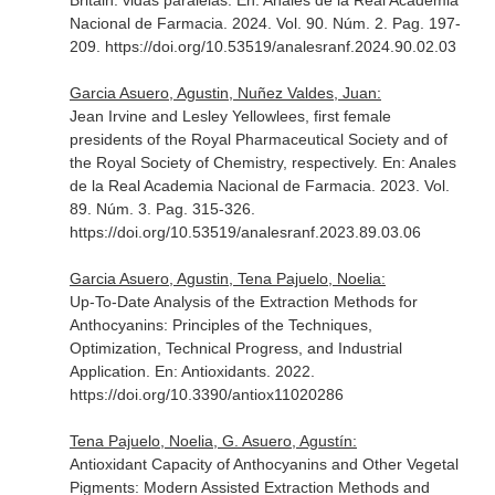
Britain: vidas paralelas.
En: Anales de la Real Academia
Nacional de Farmacia
. 2024. Vol. 90. Núm. 2. Pag. 197-
209. https://doi.org/10.53519/analesranf.2024.90.02.03
Garcia Asuero, Agustin, Nuñez Valdes, Juan:
Jean Irvine and Lesley Yellowlees, first female
presidents of the Royal Pharmaceutical Society and of
the Royal Society of Chemistry, respectively.
En: Anales
de la Real Academia Nacional de Farmacia
. 2023. Vol.
89. Núm. 3. Pag. 315-326.
https://doi.org/10.53519/analesranf.2023.89.03.06
Garcia Asuero, Agustin, Tena Pajuelo, Noelia:
Up-To-Date Analysis of the Extraction Methods for
Anthocyanins: Principles of the Techniques,
Optimization, Technical Progress, and Industrial
Application.
En: Antioxidants
. 2022.
https://doi.org/10.3390/antiox11020286
Tena Pajuelo, Noelia, G. Asuero, Agustín:
Antioxidant Capacity of Anthocyanins and Other Vegetal
Pigments: Modern Assisted Extraction Methods and