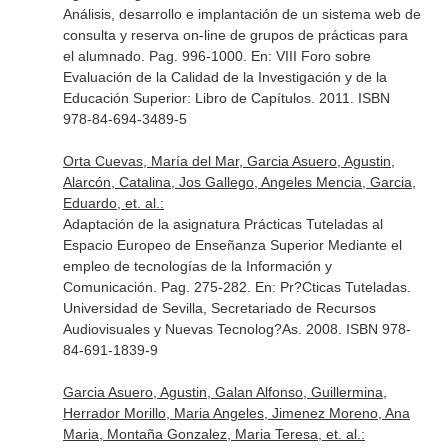
Análisis, desarrollo e implantación de un sistema web de
consulta y reserva on-line de grupos de prácticas para
el alumnado. Pag. 996-1000.
En: VIII Foro sobre
Evaluación de la Calidad de la Investigación y de la
Educación Superior: Libro de Capítulos
. 2011. ISBN
978-84-694-3489-5
Orta Cuevas, María del Mar, Garcia Asuero, Agustin,
Alarcón, Catalina, Jos Gallego, Angeles Mencia, Garcia,
Eduardo, et. al.:
Adaptación de la asignatura Prácticas Tuteladas al
Espacio Europeo de Enseñanza Superior Mediante el
empleo de tecnologías de la Información y
Comunicación. Pag. 275-282.
En: Pr?Cticas Tuteladas
.
Universidad de Sevilla, Secretariado de Recursos
Audiovisuales y Nuevas Tecnolog?As. 2008. ISBN 978-
84-691-1839-9
Garcia Asuero, Agustin, Galan Alfonso, Guillermina,
Herrador Morillo, Maria Angeles, Jimenez Moreno, Ana
Maria, Montaña Gonzalez, Maria Teresa, et. al.: