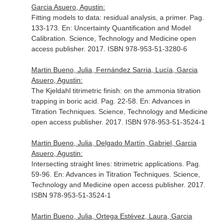
Garcia Asuero, Agustin:
Fitting models to data: residual analysis, a primer. Pag.
133-173.
En: Uncertainty Quantification and Model
Calibration
. Science, Technology and Medicine open
access publisher. 2017. ISBN 978-953-51-3280-6
Martin Bueno, Julia, Fernández Sarria, Lucía, Garcia
Asuero, Agustin:
The Kjeldahl titrimetric finish: on the ammonia titration
trapping in boric acid. Pag. 22-58.
En: Advances in
Titration Techniques
. Science, Technology and Medicine
open access publisher. 2017. ISBN 978-953-51-3524-1
Martin Bueno, Julia, Delgado Martín, Gabriel, Garcia
Asuero, Agustin:
Intersecting straight lines: titrimetric applications. Pag.
59-96.
En: Advances in Titration Techniques
. Science,
Technology and Medicine open access publisher. 2017.
ISBN 978-953-51-3524-1
Martin Bueno, Julia, Ortega Estévez, Laura, Garcia