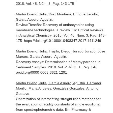
2018. Vol. 48. Núm. 3. Pag. 143-175
Martin Bueno, Julia, Díaz Montaña, Enrique Jacobo,
Garcia Asuero, Agustin:
Review/Reseña: Recovery of anthocyanins using
membrane technologies: a review.
En: Critical Reviews
in Analytical Chemistry
. 2018. Vol. 48. Núm. 3. Pag. 143-
175. https://doi.org/10.1080/10408347.2017.1411249
Martin Bueno, Julia, Trujillo, Diego, Jurado Jurado, Jose
Marcos, Garcia Asuero, Agustin:
Recovery Assays: Determination of Methylparaben in
Sediment Samples. 2018. Vol. 2. Núm. 1. Pag. 1-6.
orcid.org/0000-0003-3621-1291
Martin Bueno, Julia, Garcia Asuero, Agustin, Herrador
Morillo, Maria Angeles, González González, Antonio
Gustavo:
Optimization of intersecting straight lines methods for
the evaluation of acidity constants of single equilibria
from spectrophotometric data.
En: Pharmacy &