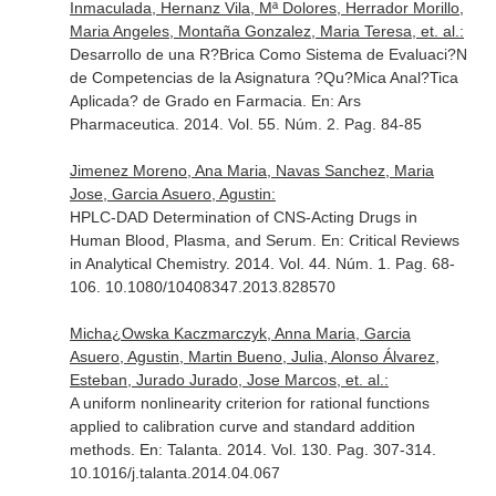
Inmaculada, Hernanz Vila, Mª Dolores, Herrador Morillo,
Maria Angeles, Montaña Gonzalez, Maria Teresa, et. al.:
Desarrollo de una R?Brica Como Sistema de Evaluaci?N
de Competencias de la Asignatura ?Qu?Mica Anal?Tica
Aplicada? de Grado en Farmacia.
En: Ars
Pharmaceutica
. 2014. Vol. 55. Núm. 2. Pag. 84-85
Jimenez Moreno, Ana Maria, Navas Sanchez, Maria
Jose, Garcia Asuero, Agustin:
HPLC-DAD Determination of CNS-Acting Drugs in
Human Blood, Plasma, and Serum.
En: Critical Reviews
in Analytical Chemistry
. 2014. Vol. 44. Núm. 1. Pag. 68-
106. 10.1080/10408347.2013.828570
Micha¿Owska Kaczmarczyk, Anna Maria, Garcia
Asuero, Agustin, Martin Bueno, Julia, Alonso Álvarez,
Esteban, Jurado Jurado, Jose Marcos, et. al.:
A uniform nonlinearity criterion for rational functions
applied to calibration curve and standard addition
methods.
En: Talanta
. 2014. Vol. 130. Pag. 307-314.
10.1016/j.talanta.2014.04.067