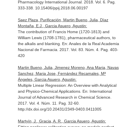
Pharmacology International Journal
. 2018. Vol. 6. Pag.
333-338. 10.15406/ppij.2018.06.00197
Saez Plaza, Purificación, Martin Bueno, Julia, Díaz
Montaña, E.J., Garcia Asuero, Agustin:
The contribution of Francis Home (1720-1813) and
William Lewis (1708-1781), pharmaceutical authors, to
the alkalis and blanking.
En: Anales de la Real Academia
Nacional de Farmacia
. 2017. Vol. 83. Núm. 4. Pag. 403-
420
Martin Bueno, Julia, Jimenez Moreno, Ana Maria, Navas
Sanchez, Maria Jose, Fernández Recamales, Mª
Ángeles, Garcia Asuero, Agustin:
Multiple Linear Regression: An Overview with Analytical
and Physico-Chemical Applications.
En: International
Journal of Advanced Research in Chemical Science
.
2017. Vol. 4. Núm. 11. Pag. 32-60.
http://dx.doi.org/10.20431/2349-0403.0411005
Martyín, J., Gracia, A. R., Garcia Asuero, Agustin: