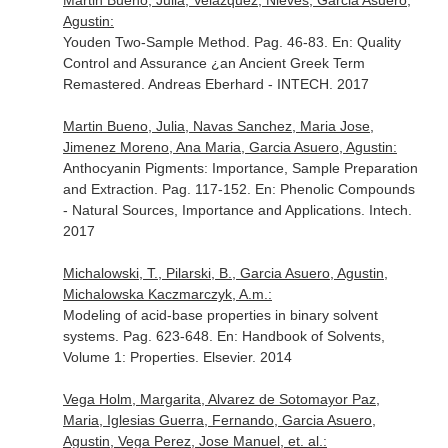
Martin Bueno, Julia, Velazquez, Nieves, Garcia Asuero,
Agustin:
Youden Two-Sample Method. Pag. 46-83.
En: Quality
Control and Assurance ¿an Ancient Greek Term
Remastered
. Andreas Eberhard - INTECH. 2017
Martin Bueno, Julia, Navas Sanchez, Maria Jose,
Jimenez Moreno, Ana Maria, Garcia Asuero, Agustin:
Anthocyanin Pigments: Importance, Sample Preparation
and Extraction. Pag. 117-152.
En: Phenolic Compounds
- Natural Sources, Importance and Applications
. Intech.
2017
Michalowski, T., Pilarski, B., Garcia Asuero, Agustin,
Michalowska Kaczmarczyk, A.m.:
Modeling of acid-base properties in binary solvent
systems. Pag. 623-648.
En: Handbook of Solvents,
Volume 1: Properties
. Elsevier. 2014
Vega Holm, Margarita, Alvarez de Sotomayor Paz,
Maria, Iglesias Guerra, Fernando, Garcia Asuero,
Agustin, Vega Perez, Jose Manuel, et. al.: