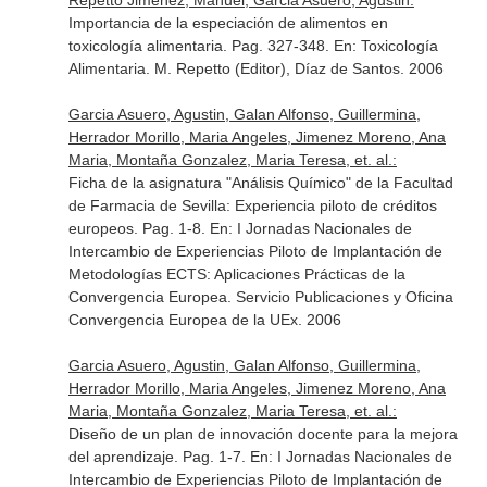
Repetto Jiménez, Manuel, Garcia Asuero, Agustin:
Importancia de la especiación de alimentos en
toxicología alimentaria. Pag. 327-348.
En: Toxicología
Alimentaria
. M. Repetto (Editor), Díaz de Santos. 2006
Garcia Asuero, Agustin, Galan Alfonso, Guillermina,
Herrador Morillo, Maria Angeles, Jimenez Moreno, Ana
Maria, Montaña Gonzalez, Maria Teresa, et. al.:
Ficha de la asignatura "Análisis Químico" de la Facultad
de Farmacia de Sevilla: Experiencia piloto de créditos
europeos. Pag. 1-8.
En: I Jornadas Nacionales de
Intercambio de Experiencias Piloto de Implantación de
Metodologías ECTS: Aplicaciones Prácticas de la
Convergencia Europea
. Servicio Publicaciones y Oficina
Convergencia Europea de la UEx. 2006
Garcia Asuero, Agustin, Galan Alfonso, Guillermina,
Herrador Morillo, Maria Angeles, Jimenez Moreno, Ana
Maria, Montaña Gonzalez, Maria Teresa, et. al.:
Diseño de un plan de innovación docente para la mejora
del aprendizaje. Pag. 1-7.
En: I Jornadas Nacionales de
Intercambio de Experiencias Piloto de Implantación de