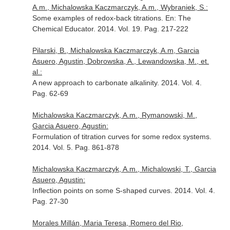
A.m., Michalowska Kaczmarczyk, A.m., Wybraniek, S.:
Some examples of redox-back titrations.
En: The
Chemical Educator
. 2014. Vol. 19. Pag. 217-222
Pilarski, B., Michalowska Kaczmarczyk, A.m, Garcia
Asuero, Agustin, Dobrowska, A., Lewandowska, M., et.
al.:
A new approach to carbonate alkalinity. 2014. Vol. 4.
Pag. 62-69
Michalowska Kaczmarczyk, A.m., Rymanowski, M.,
Garcia Asuero, Agustin:
Formulation of titration curves for some redox systems.
2014. Vol. 5. Pag. 861-878
Michalowska Kaczmarczyk, A.m., Michalowski, T., Garcia
Asuero, Agustin:
Inflection points on some S-shaped curves. 2014. Vol. 4.
Pag. 27-30
Morales Millán, Maria Teresa, Romero del Rio,