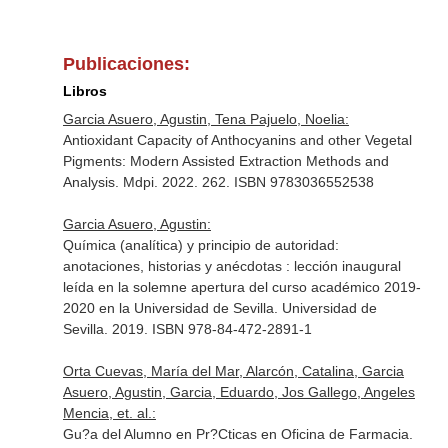
Publicaciones:
Libros
Garcia Asuero, Agustin, Tena Pajuelo, Noelia:
Antioxidant Capacity of Anthocyanins and other Vegetal
Pigments: Modern Assisted Extraction Methods and
Analysis. Mdpi. 2022. 262. ISBN 9783036552538
Garcia Asuero, Agustin:
Química (analítica) y principio de autoridad:
anotaciones, historias y anécdotas : lección inaugural
leída en la solemne apertura del curso académico 2019-
2020 en la Universidad de Sevilla. Universidad de
Sevilla. 2019. ISBN 978-84-472-2891-1
Orta Cuevas, María del Mar, Alarcón, Catalina, Garcia
Asuero, Agustin, Garcia, Eduardo, Jos Gallego, Angeles
Mencia, et. al.:
Gu?a del Alumno en Pr?Cticas en Oficina de Farmacia.