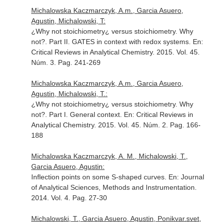
Michalowska Kaczmarczyk, A.m., Garcia Asuero,
Agustin, Michalowski, T:
¿Why not stoichiometry¿ versus stoichiometry. Why
not?. Part II. GATES in context with redox systems.
En:
Critical Reviews in Analytical Chemistry
. 2015. Vol. 45.
Núm. 3. Pag. 241-269
Michalowska Kaczmarczyk, A.m., Garcia Asuero,
Agustin, Michalowski, T.:
¿Why not stoichiometry¿ versus stoichiometry. Why
not?. Part I. General context.
En: Critical Reviews in
Analytical Chemistry
. 2015. Vol. 45. Núm. 2. Pag. 166-
188
Michalowska Kaczmarczyk, A. M., Michalowski, T.,
Garcia Asuero, Agustin:
Inflection points on some S-shaped curves.
En: Journal
of Analytical Sciences, Methods and Instrumentation
.
2014. Vol. 4. Pag. 27-30
Michalowski, T., Garcia Asuero, Agustin, Ponikvar.svet,