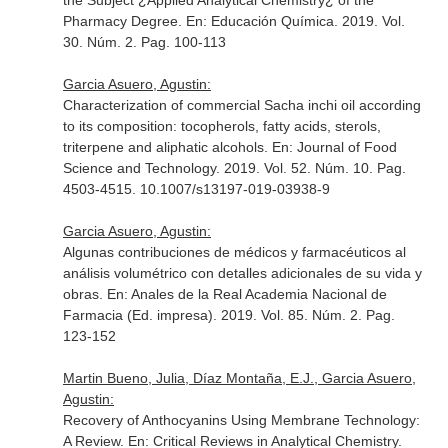
the Subject ¿Applied Analytical Chemistry¿ of the
Pharmacy Degree.
En: Educación Química
. 2019. Vol.
30. Núm. 2. Pag. 100-113
Garcia Asuero, Agustin:
Characterization of commercial Sacha inchi oil according
to its composition: tocopherols, fatty acids, sterols,
triterpene and aliphatic alcohols.
En: Journal of Food
Science and Technology
. 2019. Vol. 52. Núm. 10. Pag.
4503-4515. 10.1007/s13197-019-03938-9
Garcia Asuero, Agustin:
Algunas contribuciones de médicos y farmacéuticos al
análisis volumétrico con detalles adicionales de su vida y
obras.
En: Anales de la Real Academia Nacional de
Farmacia (Ed. impresa)
. 2019. Vol. 85. Núm. 2. Pag.
123-152
Martin Bueno, Julia, Díaz Montaña, E.J., Garcia Asuero,
Agustin:
Recovery of Anthocyanins Using Membrane Technology:
A Review.
En: Critical Reviews in Analytical Chemistry
.