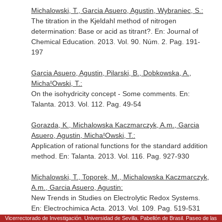
Michalowski, T., Garcia Asuero, Agustin, Wybraniec, S.:
The titration in the Kjeldahl method of nitrogen
determination: Base or acid as titrant?.
En: Journal of
Chemical Education
. 2013. Vol. 90. Núm. 2. Pag. 191-
197
Garcia Asuero, Agustin, Pilarski, B., Dobkowska, A.,
Micha!Owski, T.:
On the isohydricity concept - Some comments.
En:
Talanta
. 2013. Vol. 112. Pag. 49-54
Gorazda, K., Michalowska Kaczmarczyk, A.m., Garcia
Asuero, Agustin, Micha!Owski, T.:
Application of rational functions for the standard addition
method.
En: Talanta
. 2013. Vol. 116. Pag. 927-930
Michalowski, T., Toporek, M., Michalowska Kaczmarczyk,
A.m., Garcia Asuero, Agustin:
New Trends in Studies on Electrolytic Redox Systems.
En: Electrochimica Acta
. 2013. Vol. 109. Pag. 519-531
Vicerrectorado de Investigación. Universidad de Sevilla. Pabellón de Brasil. Paseo de las