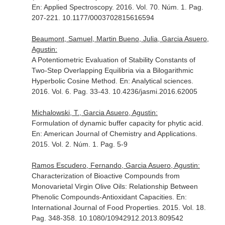
En: Applied Spectroscopy
. 2016. Vol. 70. Núm. 1. Pag.
207-221. 10.1177/0003702815616594
Beaumont, Samuel, Martin Bueno, Julia, Garcia Asuero,
Agustin:
A Potentiometric Evaluation of Stability Constants of
Two-Step Overlapping Equilibria via a Bilogarithmic
Hyperbolic Cosine Method.
En: Analytical sciences
.
2016. Vol. 6. Pag. 33-43. 10.4236/jasmi.2016.62005
Michalowski, T., Garcia Asuero, Agustin:
Formulation of dynamic buffer capacity for phytic acid.
En: American Journal of Chemistry and Applications
.
2015. Vol. 2. Núm. 1. Pag. 5-9
Ramos Escudero, Fernando, Garcia Asuero, Agustin:
Characterization of Bioactive Compounds from
Monovarietal Virgin Olive Oils: Relationship Between
Phenolic Compounds-Antioxidant Capacities.
En:
International Journal of Food Properties
. 2015. Vol. 18.
Pag. 348-358. 10.1080/10942912.2013.809542