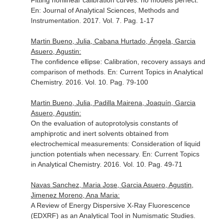
Fitting nonlinear calibration curves: no models perfect.
En: Journal of Analytical Sciences, Methods and
Instrumentation
. 2017. Vol. 7. Pag. 1-17
Martin Bueno, Julia, Cabana Hurtado, Ángela, Garcia
Asuero, Agustin:
The confidence ellipse: Calibration, recovery assays and
comparison of methods.
En: Current Topics in Analytical
Chemistry
. 2016. Vol. 10. Pag. 79-100
Martin Bueno, Julia, Padilla Mairena, Joaquín, Garcia
Asuero, Agustin:
On the evaluation of autoprotolysis constants of
amphiprotic and inert solvents obtained from
electrochemical measurements: Consideration of liquid
junction potentials when necessary.
En: Current Topics
in Analytical Chemistry
. 2016. Vol. 10. Pag. 49-71
Navas Sanchez, Maria Jose, Garcia Asuero, Agustin,
Jimenez Moreno, Ana Maria:
A Review of Energy Dispersive X-Ray Fluorescence
(EDXRF) as an Analytical Tool in Numismatic Studies.