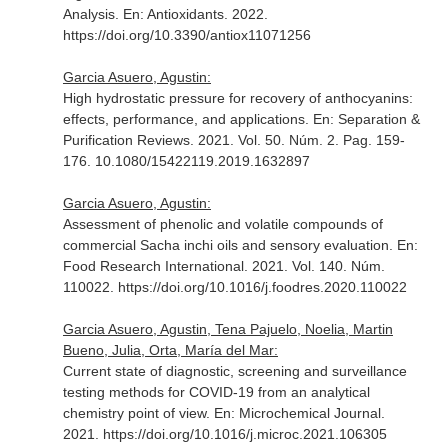
Analysis.
En: Antioxidants
. 2022.
https://doi.org/10.3390/antiox11071256
Garcia Asuero, Agustin:
High hydrostatic pressure for recovery of anthocyanins:
effects, performance, and applications.
En: Separation &
Purification Reviews
. 2021. Vol. 50. Núm. 2. Pag. 159-
176. 10.1080/15422119.2019.1632897
Garcia Asuero, Agustin:
Assessment of phenolic and volatile compounds of
commercial Sacha inchi oils and sensory evaluation.
En:
Food Research International
. 2021. Vol. 140. Núm.
110022. https://doi.org/10.1016/j.foodres.2020.110022
Garcia Asuero, Agustin, Tena Pajuelo, Noelia, Martin
Bueno, Julia, Orta, María del Mar:
Current state of diagnostic, screening and surveillance
testing methods for COVID-19 from an analytical
chemistry point of view.
En: Microchemical Journal
.
2021. https://doi.org/10.1016/j.microc.2021.106305