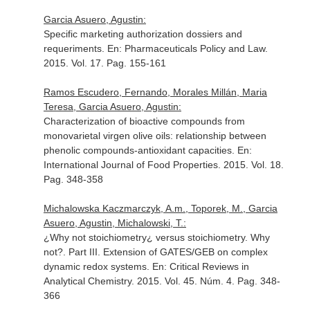
Garcia Asuero, Agustin:
Specific marketing authorization dossiers and
requeriments.
En: Pharmaceuticals Policy and Law
.
2015. Vol. 17. Pag. 155-161
Ramos Escudero, Fernando, Morales Millán, Maria
Teresa, Garcia Asuero, Agustin:
Characterization of bioactive compounds from
monovarietal virgen olive oils: relationship between
phenolic compounds-antioxidant capacities.
En:
International Journal of Food Properties
. 2015. Vol. 18.
Pag. 348-358
Michalowska Kaczmarczyk, A.m., Toporek, M., Garcia
Asuero, Agustin, Michalowski, T.:
¿Why not stoichiometry¿ versus stoichiometry. Why
not?. Part III. Extension of GATES/GEB on complex
dynamic redox systems.
En: Critical Reviews in
Analytical Chemistry
. 2015. Vol. 45. Núm. 4. Pag. 348-
366