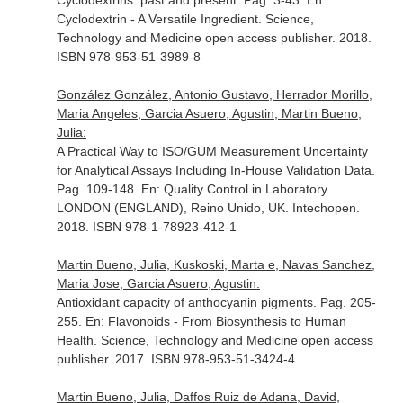
Cyclodextrins: past and present. Pag. 3-43.
En:
Cyclodextrin - A Versatile Ingredient
. Science,
Technology and Medicine open access publisher. 2018.
ISBN 978-953-51-3989-8
González González, Antonio Gustavo, Herrador Morillo,
Maria Angeles, Garcia Asuero, Agustin, Martin Bueno,
Julia:
A Practical Way to ISO/GUM Measurement Uncertainty
for Analytical Assays Including In-House Validation Data.
Pag. 109-148.
En: Quality Control in Laboratory
.
LONDON (ENGLAND), Reino Unido, UK. Intechopen.
2018. ISBN 978-1-78923-412-1
Martin Bueno, Julia, Kuskoski, Marta e, Navas Sanchez,
Maria Jose, Garcia Asuero, Agustin:
Antioxidant capacity of anthocyanin pigments. Pag. 205-
255.
En: Flavonoids - From Biosynthesis to Human
Health
. Science, Technology and Medicine open access
publisher. 2017. ISBN 978-953-51-3424-4
Martin Bueno, Julia, Daffos Ruiz de Adana, David,