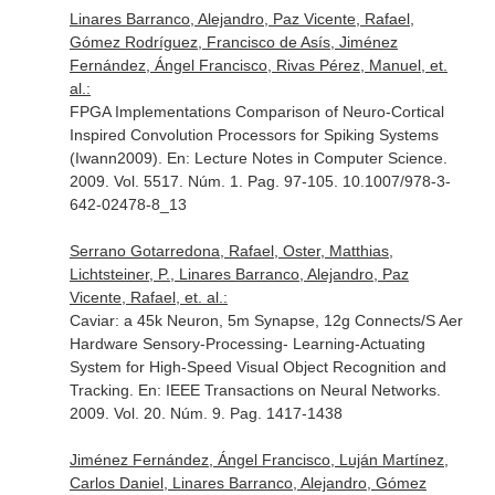
Linares Barranco, Alejandro, Paz Vicente, Rafael,
Gómez Rodríguez, Francisco de Asís, Jiménez
Fernández, Ángel Francisco, Rivas Pérez, Manuel, et.
al.:
FPGA Implementations Comparison of Neuro-Cortical
Inspired Convolution Processors for Spiking Systems
(Iwann2009).
En: Lecture Notes in Computer Science
.
2009. Vol. 5517. Núm. 1. Pag. 97-105. 10.1007/978-3-
642-02478-8_13
Serrano Gotarredona, Rafael, Oster, Matthias,
Lichtsteiner, P., Linares Barranco, Alejandro, Paz
Vicente, Rafael, et. al.:
Caviar: a 45k Neuron, 5m Synapse, 12g Connects/S Aer
Hardware Sensory-Processing- Learning-Actuating
System for High-Speed Visual Object Recognition and
Tracking.
En: IEEE Transactions on Neural Networks
.
2009. Vol. 20. Núm. 9. Pag. 1417-1438
Jiménez Fernández, Ángel Francisco, Luján Martínez,
Carlos Daniel, Linares Barranco, Alejandro, Gómez