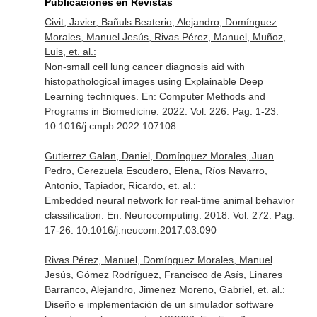
Publicaciones en Revistas
Civit, Javier, Bañuls Beaterio, Alejandro, Domínguez
Morales, Manuel Jesús, Rivas Pérez, Manuel, Muñoz,
Luis, et. al.:
Non-small cell lung cancer diagnosis aid with
histopathological images using Explainable Deep
Learning techniques.
En: Computer Methods and
Programs in Biomedicine
. 2022. Vol. 226. Pag. 1-23.
10.1016/j.cmpb.2022.107108
Gutierrez Galan, Daniel, Domínguez Morales, Juan
Pedro, Cerezuela Escudero, Elena, Ríos Navarro,
Antonio, Tapiador, Ricardo, et. al.:
Embedded neural network for real-time animal behavior
classification.
En: Neurocomputing
. 2018. Vol. 272. Pag.
17-26. 10.1016/j.neucom.2017.03.090
Rivas Pérez, Manuel, Domínguez Morales, Manuel
Jesús, Gómez Rodríguez, Francisco de Asís, Linares
Barranco, Alejandro, Jimenez Moreno, Gabriel, et. al.:
Diseño e implementación de un simulador software