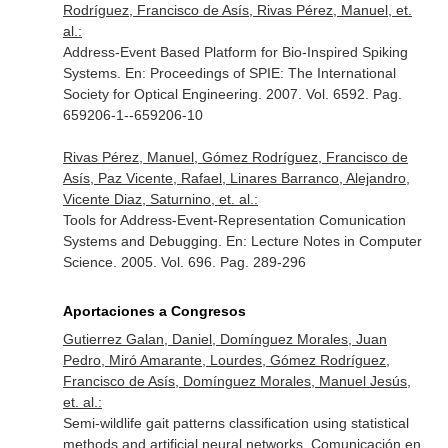
Rodríguez, Francisco de Asís, Rivas Pérez, Manuel, et.
al.:
Address-Event Based Platform for Bio-Inspired Spiking
Systems.
En: Proceedings of SPIE: The International
Society for Optical Engineering
. 2007. Vol. 6592. Pag.
659206-1--659206-10
Rivas Pérez, Manuel, Gómez Rodríguez, Francisco de
Asís, Paz Vicente, Rafael, Linares Barranco, Alejandro,
Vicente Diaz, Saturnino, et. al.:
Tools for Address-Event-Representation Comunication
Systems and Debugging.
En: Lecture Notes in Computer
Science
. 2005. Vol. 696. Pag. 289-296
Aportaciones a Congresos
Gutierrez Galan, Daniel, Domínguez Morales, Juan
Pedro, Miró Amarante, Lourdes, Gómez Rodríguez,
Francisco de Asís, Domínguez Morales, Manuel Jesús,
et. al.:
Semi-wildlife gait patterns classification using statistical
methods and artificial neural networks. Comunicación en