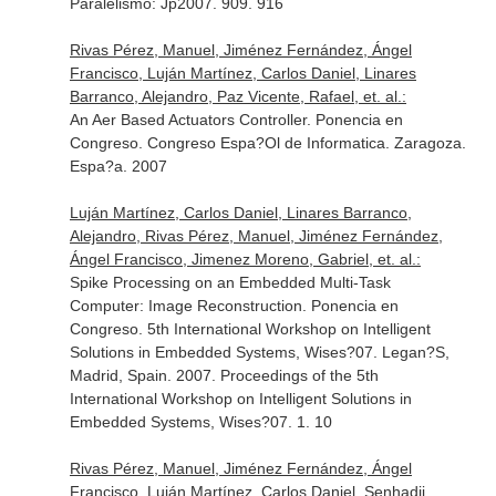
Paralelismo: Jp2007. 909. 916
Rivas Pérez, Manuel, Jiménez Fernández, Ángel
Francisco, Luján Martínez, Carlos Daniel, Linares
Barranco, Alejandro, Paz Vicente, Rafael, et. al.:
An Aer Based Actuators Controller. Ponencia en
Congreso. Congreso Espa?Ol de Informatica. Zaragoza.
Espa?a. 2007
Luján Martínez, Carlos Daniel, Linares Barranco,
Alejandro, Rivas Pérez, Manuel, Jiménez Fernández,
Ángel Francisco, Jimenez Moreno, Gabriel, et. al.:
Spike Processing on an Embedded Multi-Task
Computer: Image Reconstruction. Ponencia en
Congreso. 5th International Workshop on Intelligent
Solutions in Embedded Systems, Wises?07. Legan?S,
Madrid, Spain. 2007. Proceedings of the 5th
International Workshop on Intelligent Solutions in
Embedded Systems, Wises?07. 1. 10
Rivas Pérez, Manuel, Jiménez Fernández, Ángel
Francisco, Luján Martínez, Carlos Daniel, Senhadji