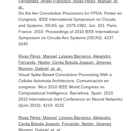
Fernández, Ángel Francisco, Rivas Pérez, Manuel, et.
al.:
On the Aer Convolution Processors for FPGA. Poster en
Congreso. IEEE International Symposium on Circuits
and Systems, ISCAS, pp. 1979-1982, Jun. 201. Paris,
France. 2010. Proceedings of 2010 IEEE International
Symposium on Circuits Ans Systems (ISCAS). 4237.
4240
Rivas Pérez, Manuel, Linares Barranco, Alejandro,
Ferrando, Nestor, Cerda Boluda,Joaquin, Jimenez
Moreno, Gabriel, et. al.:
Visual Spike-Based Convolution Processing With a
Cellular Automata Architecture. Comunicación en
congreso. Wcci 2010 IEEE World Congress on
Computational Intelligence. Barcelona, Spain. 2010.
2010 International Joint Conference on Neural Networks
(Ijcnn 2010). 4219. 4225
Rivas Pérez, Manuel, Linares Barranco, Alejandro,
Cerda Boluda,Joaquin, Ferrando, Nestor, Jimenez
Moreno, Gabriel, et. al.: