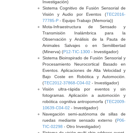
Investigación)
Sistema Cognitivo de Fusión Sensorial de
Visión y Audio por Eventos (
TEC2016-
77785-P
- Equipo Trabajo (Memoria))
Mota-Infraestructura de Sensado y
Transmisión Inalámbrica para la
Observación y Análisis de la Pauta de
Animales Salvajes o en Semilibertad
(Minerva) (
P12-TIC-1300
- Investigador)
Sistema Bioinspirado de Fusión Sensorial y
Procesamiento Neurocortical Basado en
Eventos. Aplicaciones de Alta Velocidad y
Bajo Coste en Robótica y Automoción.
(
TEC2012-37868-C04-02
- Investigador)
Visión ultra-rápida por eventos y sin
fotogramas. Aplicación a automoción y
robótica cognitiva antropomorfa (
TEC2009-
10639-C04-02
- Investigador)
Navegación semi-autónoma de sillas de
ruedas mediante sensado externo (
P06-
TIC-02298
- Otro Investigador)
Sistema de visión multi-chip address-event-