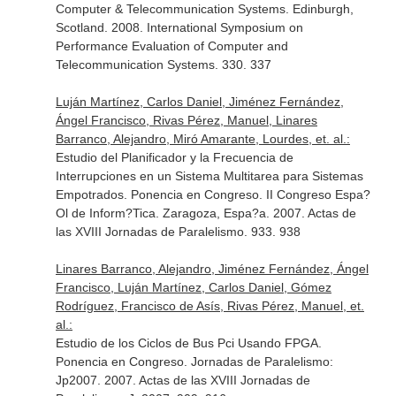
Computer & Telecommunication Systems. Edinburgh,
Scotland. 2008. International Symposium on
Performance Evaluation of Computer and
Telecommunication Systems. 330. 337
Luján Martínez, Carlos Daniel, Jiménez Fernández,
Ángel Francisco, Rivas Pérez, Manuel, Linares
Barranco, Alejandro, Miró Amarante, Lourdes, et. al.:
Estudio del Planificador y la Frecuencia de
Interrupciones en un Sistema Multitarea para Sistemas
Empotrados. Ponencia en Congreso. II Congreso Espa?
Ol de Inform?Tica. Zaragoza, Espa?a. 2007. Actas de
las XVIII Jornadas de Paralelismo. 933. 938
Linares Barranco, Alejandro, Jiménez Fernández, Ángel
Francisco, Luján Martínez, Carlos Daniel, Gómez
Rodríguez, Francisco de Asís, Rivas Pérez, Manuel, et.
al.:
Estudio de los Ciclos de Bus Pci Usando FPGA.
Ponencia en Congreso. Jornadas de Paralelismo:
Jp2007. 2007. Actas de las XVIII Jornadas de