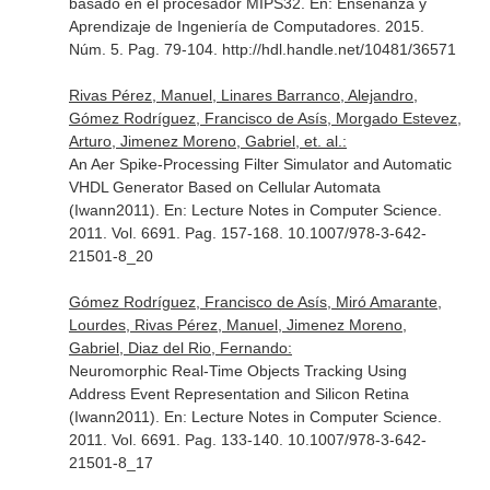
basado en el procesador MIPS32.
En: Enseñanza y
Aprendizaje de Ingeniería de Computadores
. 2015.
Núm. 5. Pag. 79-104. http://hdl.handle.net/10481/36571
Rivas Pérez, Manuel, Linares Barranco, Alejandro,
Gómez Rodríguez, Francisco de Asís, Morgado Estevez,
Arturo, Jimenez Moreno, Gabriel, et. al.:
An Aer Spike-Processing Filter Simulator and Automatic
VHDL Generator Based on Cellular Automata
(Iwann2011).
En: Lecture Notes in Computer Science
.
2011. Vol. 6691. Pag. 157-168. 10.1007/978-3-642-
21501-8_20
Gómez Rodríguez, Francisco de Asís, Miró Amarante,
Lourdes, Rivas Pérez, Manuel, Jimenez Moreno,
Gabriel, Diaz del Rio, Fernando:
Neuromorphic Real-Time Objects Tracking Using
Address Event Representation and Silicon Retina
(Iwann2011).
En: Lecture Notes in Computer Science
.
2011. Vol. 6691. Pag. 133-140. 10.1007/978-3-642-
21501-8_17