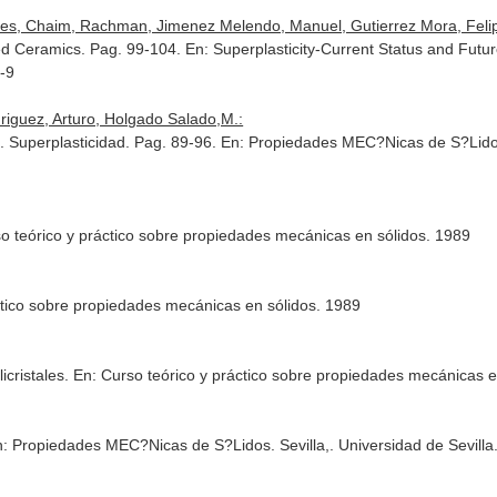
les, Chaim, Rachman, Jimenez Melendo, Manuel, Gutierrez Mora, Feli
sed Ceramics. Pag. 99-104.
En: Superplasticity-Current Status and Futur
-9
guez, Arturo, Holgado Salado,M.:
. Superplasticidad. Pag. 89-96.
En: Propiedades MEC?Nicas de S?Lid
o teórico y práctico sobre propiedades mecánicas en sólidos
. 1989
ctico sobre propiedades mecánicas en sólidos
. 1989
icristales.
En: Curso teórico y práctico sobre propiedades mecánicas e
n: Propiedades MEC?Nicas de S?Lidos
. Sevilla,. Universidad de Sevil