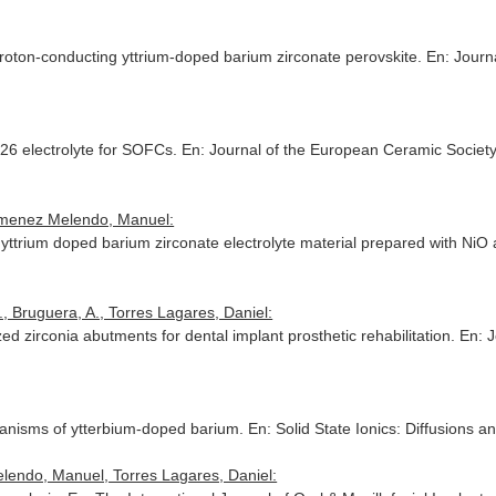
roton-conducting yttrium-doped barium zirconate perovskite.
En: Journ
26 electrolyte for SOFCs.
En: Journal of the European Ceramic Societ
Jimenez Melendo, Manuel:
ttrium doped barium zirconate electrolyte material prepared with NiO 
 Bruguera, A., Torres Lagares, Daniel:
ed zirconia abutments for dental implant prosthetic rehabilitation.
En: J
hanisms of ytterbium-doped barium.
En: Solid State Ionics: Diffusions 
elendo, Manuel, Torres Lagares, Daniel: