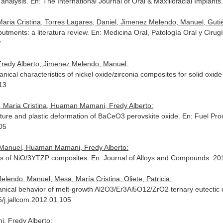
 analysis.
En: The International Journal of Oral & Maxillofacial Implants
aria Cristina, Torres Lagares, Daniel, Jimenez Melendo, Manuel, Gutié
butments: a literatura review.
En: Medicina Oral, Patología Oral y Cirug
2
redy Alberto, Jimenez Melendo, Manuel:
cal characteristics of nickel oxide/zirconia composites for solid oxide 
013
 Maria Cristina, Huaman Mamani, Fredy Alberto:
ucture and plastic deformation of BaCeO3 perovskite oxide.
En: Fuel Pro
005
 Manuel, Huaman Mamani, Fredy Alberto:
ics of NiO/3YTZP composites.
En: Journal of Alloys and Compounds
. 20
endo, Manuel, Mesa, María Cristina, Oliete, Patricia:
nical behavior of melt-growth Al2O3/Er3Al5O12/ZrO2 ternary eutectic
16/j.jallcom.2012.01.105
 Fredy Alberto: