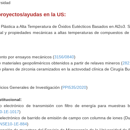
rsidad
proyectos/ayudas en la US:
Plástica a Alta Temperatura de Óxidos Eutécticos Basados en Al2o3. Su
ural y propiedades mecánicas a altas temperaturas de compuestos de
ento por ensayos mecánicos (
3156/0840
)
 materiales geopoliméricos obtenidos a partir de relaves mineros (
282
 pilares de zirconia ceramizados en la actovodad clínica de Cirugía Bu
icios Generales de Investigación (
PPI535/2020
)
stitucional:
o electrónico de transmisión con filtro de energía para muestras b
0-1E-1017
)
 electrónico de barrido de emisión de campo con columna de iones (D
NSE10-1E-884
)