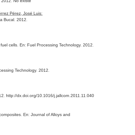
. 2012. No existe
rrez Pérez, José Luis:
ía Bucal
. 2012.
fuel cells.
En: Fuel Processing Technology
. 2012.
cessing Technology
. 2012.
12. http://dx.doi.org/10.1016/j.jallcom.2011.11.040
 composites.
En: Journal of Alloys and