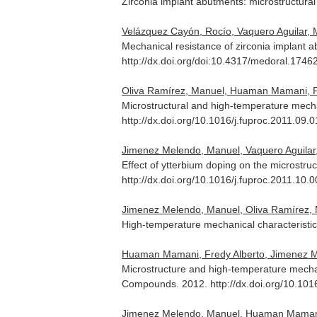
Zirconia implant abutments: microstructural
Velázquez Cayón, Rocío, Vaquero Aguilar, M
Mechanical resistance of zirconia implant a
http://dx.doi.org/doi:10.4317/medoral.1746
Oliva Ramírez, Manuel, Huaman Mamani, F
Microstructural and high-temperature mechani
http://dx.doi.org/10.1016/j.fuproc.2011.09.
Jimenez Melendo, Manuel, Vaquero Aguilar,
Effect of ytterbium doping on the microstr
http://dx.doi.org/10.1016/j.fuproc.2011.10.
Jimenez Melendo, Manuel, Oliva Ramírez,
High-temperature mechanical characterist
Huaman Mamani, Fredy Alberto, Jimenez Mel
Microstructure and high-temperature mecha
Compounds
. 2012. http://dx.doi.org/10.10
Jimenez Melendo, Manuel, Huaman Mamani,