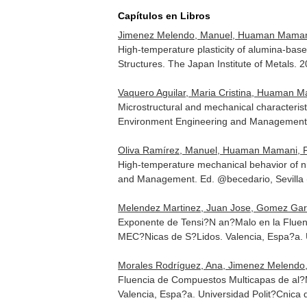
Capítulos en Libros
Jimenez Melendo, Manuel, Huaman Mamani,
High-temperature plasticity of alumina-bas
Structures
. The Japan Institute of Metals.
Vaquero Aguilar, Maria Cristina, Huaman M
Microstructural and mechanical characteris
Environment Engineering and Management. 
Oliva Ramírez, Manuel, Huaman Mamani, Fre
High-temperature mechanical behavior of n
and Management. Ed. @becedario, Sevilla 
Melendez Martinez, Juan Jose, Gomez Garc
Exponente de Tensi?N an?Malo en la Fluenci
MEC?Nicas de S?Lidos
. Valencia, Espa?a.
Morales Rodríguez, Ana, Jimenez Melendo,
Fluencia de Compuestos Multicapas de al?
Valencia, Espa?a. Universidad Polit?Cnica