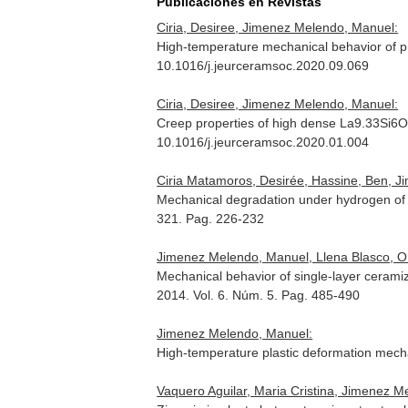
Publicaciones en Revistas
Ciria, Desiree, Jimenez Melendo, Manuel:
High-temperature mechanical behavior of p
10.1016/j.jeurceramsoc.2020.09.069
Ciria, Desiree, Jimenez Melendo, Manuel:
Creep properties of high dense La9.33Si6O
10.1016/j.jeurceramsoc.2020.01.004
Ciria Matamoros, Desirée, Hassine, Ben, 
Mechanical degradation under hydrogen of y
321. Pag. 226-232
Jimenez Melendo, Manuel, Llena Blasco, O.,
Mechanical behavior of single-layer ceramiz
2014. Vol. 6. Núm. 5. Pag. 485-490
Jimenez Melendo, Manuel:
High-temperature plastic deformation mec
Vaquero Aguilar, Maria Cristina, Jimenez M