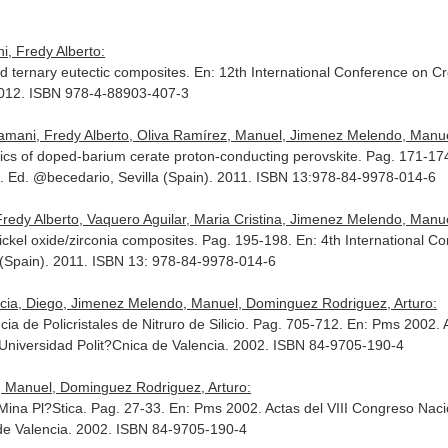
 Fredy Alberto:
ed ternary eutectic composites.
En: 12th International Conference on C
 2012. ISBN 978-4-88903-407-3
amani, Fredy Alberto, Oliva Ramírez, Manuel, Jimenez Melendo, Manue
tics of doped-barium cerate proton-conducting perovskite. Pag. 171-17
Ed. @becedario, Sevilla (Spain)
. 2011. ISBN 13:978-84-9978-014-6
dy Alberto, Vaquero Aguilar, Maria Cristina, Jimenez Melendo, Manue
ickel oxide/zirconia composites. Pag. 195-198.
En: 4th International 
(Spain)
. 2011. ISBN 13: 978-84-9978-014-6
ia, Diego, Jimenez Melendo, Manuel, Dominguez Rodriguez, Arturo:
a de Policristales de Nitruro de Silicio. Pag. 705-712.
En: Pms 2002. A
 Universidad Polit?Cnica de Valencia. 2002. ISBN 84-9705-190-4
 Manuel, Dominguez Rodriguez, Arturo:
Mina Pl?Stica. Pag. 27-33.
En: Pms 2002. Actas del VIII Congreso Na
 de Valencia. 2002. ISBN 84-9705-190-4