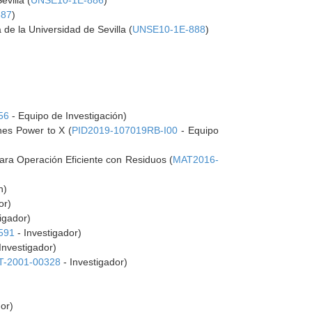
villa (
UNSE10-1E-886
)
887
)
 de la Universidad de Sevilla (
UNSE10-1E-888
)
56
- Equipo de Investigación)
nes Power to X (
PID2019-107019RB-I00
- Equipo
ra Operación Eficiente con Residuos (
MAT2016-
n)
or)
igador)
591
- Investigador)
Investigador)
-2001-00328
- Investigador)
or)