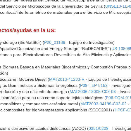
aración de muestras del Servicio de Microscopía de la Universidad de Se
del Servicio de Microscopía de la Universidad de Sevilla (
UNSE10-1E-
confocal/interferométrico de materiales para el Servicio de Microscopía
yectos/ayudas en la US:
y storage (BioMatStor) (
P20_01186
- Equipo de Investigación)
CApacitive Deionization and Energy Storage, “BioDECADES” (
US-13808
ones para Electrolizadores Reversibles de Alta Eficiencia y Aplicacio
 Biomasa Basada en Materiales Biocerámicos y Combustión Porosa pa
ción)
tículas en Motores Diesel (
MAT2013-41233-R
- Equipo de Investigació
ogías Biomiméticas a Sistemas Energéticos (
P09-TEP-5152
- Investigad
roducción y uso eficiente de energía (
MAT2006-13005-C03-03
- Invest
biomórfico para su uso como soporte tejidos biológicos (
P06-FQM-01
 monolíticos y compuestos cerámica metal (
MAT2003-04199-C02-02
- 
ic composites for high-temperature applications (SCCC2001) (
HPCF-CT
zufre corrosivo en aceites dieléctricos (AZCO) (
0351/0209
- Investigad