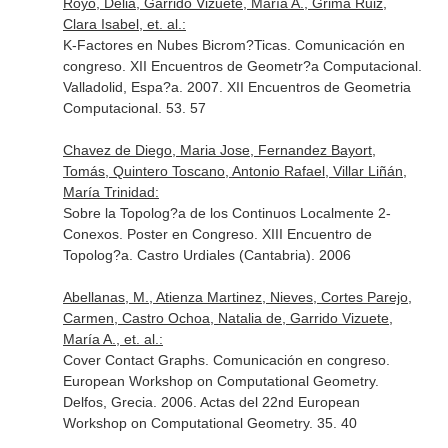
Royo, Delia, Garrido Vizuete, María A., Grima Ruiz,
Clara Isabel, et. al.:
K-Factores en Nubes Bicrom?Ticas. Comunicación en
congreso. XII Encuentros de Geometr?a Computacional.
Valladolid, Espa?a. 2007. XII Encuentros de Geometria
Computacional. 53. 57
Chavez de Diego, Maria Jose, Fernandez Bayort,
Tomás, Quintero Toscano, Antonio Rafael, Villar Liñán,
María Trinidad:
Sobre la Topolog?a de los Continuos Localmente 2-
Conexos. Poster en Congreso. XIII Encuentro de
Topolog?a. Castro Urdiales (Cantabria). 2006
Abellanas, M., Atienza Martinez, Nieves, Cortes Parejo,
Carmen, Castro Ochoa, Natalia de, Garrido Vizuete,
María A., et. al.:
Cover Contact Graphs. Comunicación en congreso.
European Workshop on Computational Geometry.
Delfos, Grecia. 2006. Actas del 22nd European
Workshop on Computational Geometry. 35. 40