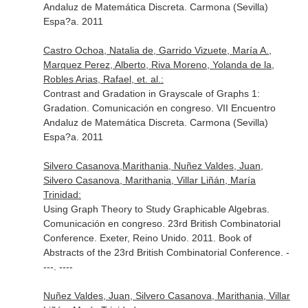
Andaluz de Matemática Discreta. Carmona (Sevilla)
Espa?a. 2011
Castro Ochoa, Natalia de, Garrido Vizuete, María A.,
Marquez Perez, Alberto, Riva Moreno, Yolanda de la,
Robles Arias, Rafael, et. al.:
Contrast and Gradation in Grayscale of Graphs 1:
Gradation. Comunicación en congreso. VII Encuentro
Andaluz de Matemática Discreta. Carmona (Sevilla)
Espa?a. 2011
Silvero Casanova,Marithania, Nuñez Valdes, Juan,
Silvero Casanova, Marithania, Villar Liñán, María
Trinidad:
Using Graph Theory to Study Graphicable Algebras.
Comunicación en congreso. 23rd British Combinatorial
Conference. Exeter, Reino Unido. 2011. Book of
Abstracts of the 23rd British Combinatorial Conference. -
---. ----
Nuñez Valdes, Juan, Silvero Casanova, Marithania, Villar