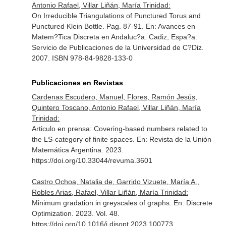
Antonio Rafael, Villar Liñán, María Trinidad:
On Irreducible Triangulations of Punctured Torus and
Punctured Klein Bottle. Pag. 87-91.
En: Avances en
Matem?Tica Discreta en Andaluc?a
. Cadiz, Espa?a.
Servicio de Publicaciones de la Universidad de C?Diz.
2007. ISBN 978-84-9828-133-0
Publicaciones en Revistas
Cardenas Escudero, Manuel, Flores, Ramón Jesús,
Quintero Toscano, Antonio Rafael, Villar Liñán, María
Trinidad:
Articulo en prensa: Covering-based numbers related to
the LS-category of finite spaces.
En: Revista de la Unión
Matemática Argentina
. 2023.
https://doi.org/10.33044/revuma.3601
Castro Ochoa, Natalia de, Garrido Vizuete, María A.,
Robles Arias, Rafael, Villar Liñán, María Trinidad:
Minimum gradation in greyscales of graphs.
En: Discrete
Optimization
. 2023. Vol. 48.
https://doi.org/10.1016/j.disopt.2023.100773