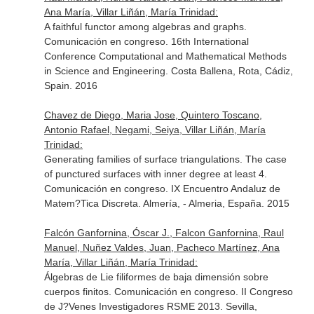
Ana María, Villar Liñán, María Trinidad:
A faithful functor among algebras and graphs.
Comunicación en congreso. 16th International
Conference Computational and Mathematical Methods
in Science and Engineering. Costa Ballena, Rota, Cádiz,
Spain. 2016
Chavez de Diego, Maria Jose, Quintero Toscano,
Antonio Rafael, Negami, Seiya, Villar Liñán, María
Trinidad:
Generating families of surface triangulations. The case
of punctured surfaces with inner degree at least 4.
Comunicación en congreso. IX Encuentro Andaluz de
Matem?Tica Discreta. Almería, - Almeria, España. 2015
Falcón Ganfornina, Óscar J., Falcon Ganfornina, Raul
Manuel, Nuñez Valdes, Juan, Pacheco Martínez, Ana
María, Villar Liñán, María Trinidad:
Álgebras de Lie filiformes de baja dimensión sobre
cuerpos finitos. Comunicación en congreso. II Congreso
de J?Venes Investigadores RSME 2013. Sevilla,