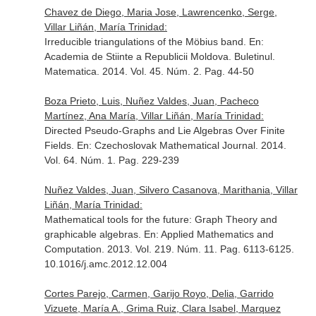
Chavez de Diego, Maria Jose, Lawrencenko, Serge,
Villar Liñán, María Trinidad:
Irreducible triangulations of the Möbius band.
En:
Academia de Stiinte a Republicii Moldova. Buletinul.
Matematica
. 2014. Vol. 45. Núm. 2. Pag. 44-50
Boza Prieto, Luis, Nuñez Valdes, Juan, Pacheco
Martínez, Ana María, Villar Liñán, María Trinidad:
Directed Pseudo-Graphs and Lie Algebras Over Finite
Fields.
En: Czechoslovak Mathematical Journal
. 2014.
Vol. 64. Núm. 1. Pag. 229-239
Nuñez Valdes, Juan, Silvero Casanova, Marithania, Villar
Liñán, María Trinidad:
Mathematical tools for the future: Graph Theory and
graphicable algebras.
En: Applied Mathematics and
Computation
. 2013. Vol. 219. Núm. 11. Pag. 6113-6125.
10.1016/j.amc.2012.12.004
Cortes Parejo, Carmen, Garijo Royo, Delia, Garrido
Vizuete, María A., Grima Ruiz, Clara Isabel, Marquez