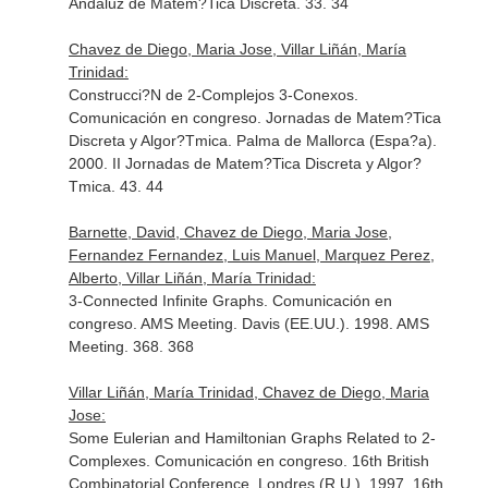
Andaluz de Matem?Tica Discreta. 33. 34
Chavez de Diego, Maria Jose, Villar Liñán, María
Trinidad:
Construcci?N de 2-Complejos 3-Conexos.
Comunicación en congreso. Jornadas de Matem?Tica
Discreta y Algor?Tmica. Palma de Mallorca (Espa?a).
2000. II Jornadas de Matem?Tica Discreta y Algor?
Tmica. 43. 44
Barnette, David, Chavez de Diego, Maria Jose,
Fernandez Fernandez, Luis Manuel, Marquez Perez,
Alberto, Villar Liñán, María Trinidad:
3-Connected Infinite Graphs. Comunicación en
congreso. AMS Meeting. Davis (EE.UU.). 1998. AMS
Meeting. 368. 368
Villar Liñán, María Trinidad, Chavez de Diego, Maria
Jose:
Some Eulerian and Hamiltonian Graphs Related to 2-
Complexes. Comunicación en congreso. 16th British
Combinatorial Conference. Londres (R.U.). 1997. 16th.