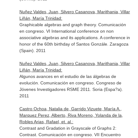
Nuñez Valdes, Juan, Silvero Casanova, Marithania, Villar
Liñán, María Trinidad:
Graphicable algebras and graph theory. Comunicación
en congreso. VI International conference on non
associative algebras and its applications. A conference in
honor of the 60th birthday of Santos Gonzále. Zaragoza
(Spain). 2011
Nuñez Valdes, Juan, Silvero Casanova, Marithania, Villar
Liñán, María Trinidad:
Algunos avances en el estudio de las álgebras de
evolución. Comunicación en congreso. Congreso de
Jóvenes Investigadores RSME 2011. Soria (Espa?a).
2011
Castro Ochoa, Natalia de, Garrido Vizuete, María A.,
Marquez Perez, Alberto, Riva Moreno, Yolanda de la,
Robles Arias, Rafael, et. al.:
Contrast and Gradation in Grayscale of Graphs 2:
Contrast. Comunicación en congreso. VII Encuentro