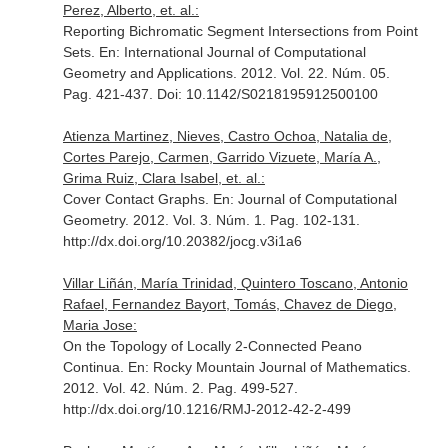
Perez, Alberto, et. al.:
Reporting Bichromatic Segment Intersections from Point
Sets.
En: International Journal of Computational
Geometry and Applications
. 2012. Vol. 22. Núm. 05.
Pag. 421-437. Doi: 10.1142/S0218195912500100
Atienza Martinez, Nieves, Castro Ochoa, Natalia de,
Cortes Parejo, Carmen, Garrido Vizuete, María A.,
Grima Ruiz, Clara Isabel, et. al.:
Cover Contact Graphs.
En: Journal of Computational
Geometry
. 2012. Vol. 3. Núm. 1. Pag. 102-131.
http://dx.doi.org/10.20382/jocg.v3i1a6
Villar Liñán, María Trinidad, Quintero Toscano, Antonio
Rafael, Fernandez Bayort, Tomás, Chavez de Diego,
Maria Jose:
On the Topology of Locally 2-Connected Peano
Continua.
En: Rocky Mountain Journal of Mathematics
.
2012. Vol. 42. Núm. 2. Pag. 499-527.
http://dx.doi.org/10.1216/RMJ-2012-42-2-499