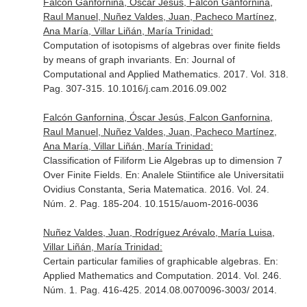
Falcón Ganfornina, Óscar Jesús, Falcon Ganfornina,
Raul Manuel, Nuñez Valdes, Juan, Pacheco Martínez,
Ana María, Villar Liñán, María Trinidad:
Computation of isotopisms of algebras over finite fields
by means of graph invariants.
En: Journal of
Computational and Applied Mathematics
. 2017. Vol. 318.
Pag. 307-315. 10.1016/j.cam.2016.09.002
Falcón Ganfornina, Óscar Jesús, Falcon Ganfornina,
Raul Manuel, Nuñez Valdes, Juan, Pacheco Martínez,
Ana María, Villar Liñán, María Trinidad:
Classification of Filiform Lie Algebras up to dimension 7
Over Finite Fields.
En: Analele Stiintifice ale Universitatii
Ovidius Constanta, Seria Matematica
. 2016. Vol. 24.
Núm. 2. Pag. 185-204. 10.1515/auom-2016-0036
Nuñez Valdes, Juan, Rodríguez Arévalo, María Luisa,
Villar Liñán, María Trinidad:
Certain particular families of graphicable algebras.
En:
Applied Mathematics and Computation
. 2014. Vol. 246.
Núm. 1. Pag. 416-425. 2014.08.0070096-3003/ 2014.