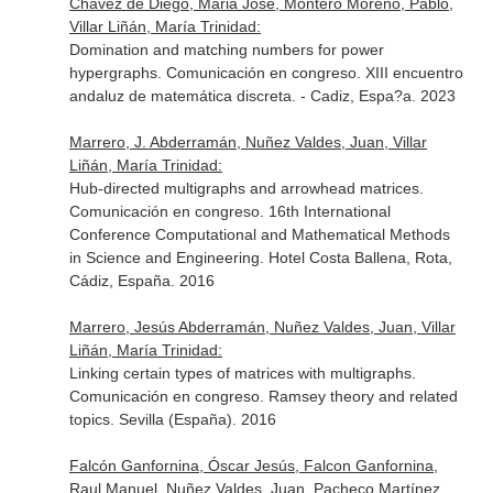
Chavez de Diego, Maria Jose, Montero Moreno, Pablo,
Villar Liñán, María Trinidad:
Domination and matching numbers for power
hypergraphs. Comunicación en congreso. XIII encuentro
andaluz de matemática discreta. - Cadiz, Espa?a. 2023
Marrero, J. Abderramán, Nuñez Valdes, Juan, Villar
Liñán, María Trinidad:
Hub-directed multigraphs and arrowhead matrices.
Comunicación en congreso. 16th International
Conference Computational and Mathematical Methods
in Science and Engineering. Hotel Costa Ballena, Rota,
Cádiz, España. 2016
Marrero, Jesús Abderramán, Nuñez Valdes, Juan, Villar
Liñán, María Trinidad:
Linking certain types of matrices with multigraphs.
Comunicación en congreso. Ramsey theory and related
topics. Sevilla (España). 2016
Falcón Ganfornina, Óscar Jesús, Falcon Ganfornina,
Raul Manuel, Nuñez Valdes, Juan, Pacheco Martínez,