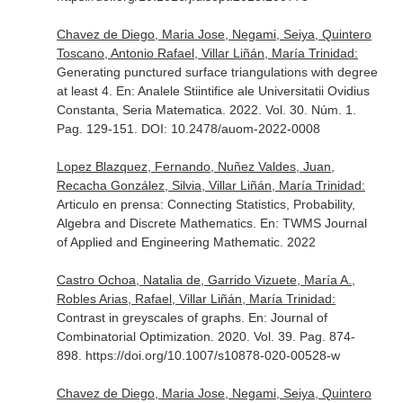
Chavez de Diego, Maria Jose, Negami, Seiya, Quintero
Toscano, Antonio Rafael, Villar Liñán, María Trinidad:
Generating punctured surface triangulations with degree
at least 4.
En: Analele Stiintifice ale Universitatii Ovidius
Constanta, Seria Matematica
. 2022. Vol. 30. Núm. 1.
Pag. 129-151. DOI: 10.2478/auom-2022-0008
Lopez Blazquez, Fernando, Nuñez Valdes, Juan,
Recacha González, Silvia, Villar Liñán, María Trinidad:
Articulo en prensa: Connecting Statistics, Probability,
Algebra and Discrete Mathematics.
En: TWMS Journal
of Applied and Engineering Mathematic
. 2022
Castro Ochoa, Natalia de, Garrido Vizuete, María A.,
Robles Arias, Rafael, Villar Liñán, María Trinidad:
Contrast in greyscales of graphs.
En: Journal of
Combinatorial Optimization
. 2020. Vol. 39. Pag. 874-
898. https://doi.org/10.1007/s10878-020-00528-w
Chavez de Diego, Maria Jose, Negami, Seiya, Quintero