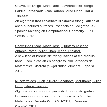
Chavez de Diego, Maria Jose, Lawrencenko, Serge,
Portillo Fernandez, Jose Ramon, Villar Liñán, María
Trinidad:
An algorithm that constructs irreducible triangulations of
once-punctured surfaces. Ponencia en Congreso. XV
Spanish Meeting on Computational Geometry. ETSI,
Sevilla. 2013
Chavez de Diego, Maria Jose, Quintero Toscano,
Antonio Rafael, Villar Liñán, María Trinidad:
A new kind of irreducible triangulations of the Möbius
band. Comunicación en congreso. VIII Jornadas de
Matemática Discreta y Algorítmica. Almer?a, Espa?a.
2012
Nuñez Valdes, Juan, Silvero Casanova, Marithania, Villar
Liñán, María Trinidad:
Álgebras de evolución a partir de la teoría de grafos.
Comunicación en congreso. VII Encuentro Andaluz de
Matematica Discreta (VIIEAMD-2011). Carmona
(Sevilla). 2011