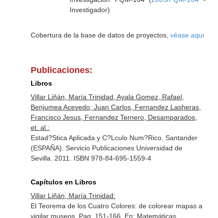
Investigador)
Cobertura de la base de datos de proyectos,
véase aqui
Publicaciones:
Libros
Villar Liñán, María Trinidad, Ayala Gomez, Rafael,
Benjumea Acevedo, Juan Carlos, Fernandez Lasheras,
Francisco Jesus, Fernandez Ternero, Desamparados,
et. al.:
Estad?Stica Aplicada y C?Lculo Num?Rico. Santander
(ESPAÑA). Servicio Publicaciones Universidad de
Sevilla. 2011. ISBN 978-84-695-1559-4
Capítulos en Libros
Villar Liñán, María Trinidad:
El Teorema de los Cuatro Colores: de colorear mapas a
vigilar museos. Pag. 151-166.
En: Matemáticas,