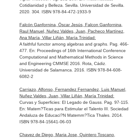
Cotidianidad y Belleza
. Sevilla. Universidad de Sevilla.
2020. 304. ISBN 978-84-472-1933-9
Falcón Ganfornina, Óscar Jesús, Falcon Ganfornina,
Raul Manuel, Nuñez Valdes, Juan, Pacheco Martínez,
Ana María, Villar Liñán, María Trinidad:
A faithful functor among algebras and graphs. Pag. 466-
477.
En: Proceedings of 16th International Conference
Computational and Mathematical Methods in Science
and Engineering CMMSE 2016
. Rota, Cádiz.
Universidad de Salamanca. 2016. ISBN 978-84-608-
6082-2
Carriazo, Alfonso, Fernandez Fernandez, Luis Manuel,
Nuñez Valdes, Juan, Villar Liñán, María Trinidad:
Curvas y Superficies: El Legado de Gauss. Pag. 97-115.
En: Matem?Ticas para Estimular el Talento III
. Sociedad
Andaluza de Educaci?N Matemm?Tica Thales. 2014.
ISBN 978-84-15641-06-03
Chavez de Diego, Maria Jose, Quintero Toscano,