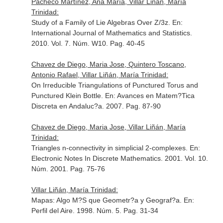
Pacheco Martínez, Ana María, Villar Liñán, María
Trinidad:
Study of a Family of Lie Algebras Over Z/3z.
En:
International Journal of Mathematics and Statistics
.
2010. Vol. 7. Núm. W10. Pag. 40-45
Chavez de Diego, Maria Jose, Quintero Toscano,
Antonio Rafael, Villar Liñán, María Trinidad:
On Irreducible Triangulations of Punctured Torus and
Punctured Klein Bottle.
En: Avances en Matem?Tica
Discreta en Andaluc?a
. 2007. Pag. 87-90
Chavez de Diego, Maria Jose, Villar Liñán, María
Trinidad:
Triangles n-connectivity in simplicial 2-complexes.
En:
Electronic Notes In Discrete Mathematics
. 2001. Vol. 10.
Núm. 2001. Pag. 75-76
Villar Liñán, María Trinidad:
Mapas: Algo M?S que Geometr?a y Geograf?a.
En:
Perfil del Aire
. 1998. Núm. 5. Pag. 31-34