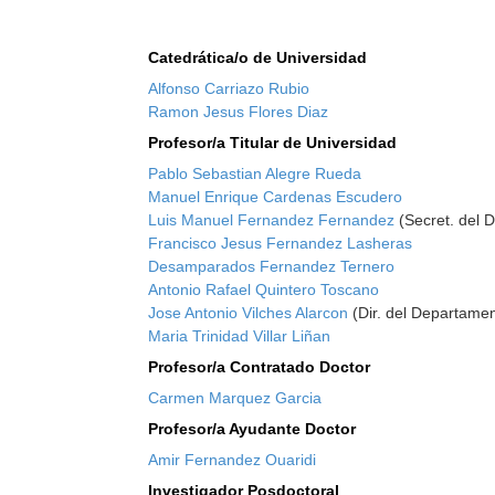
Catedrática/o de Universidad
Alfonso Carriazo Rubio
Ramon Jesus Flores Diaz
Profesor/a Titular de Universidad
Pablo Sebastian Alegre Rueda
Manuel Enrique Cardenas Escudero
Luis Manuel Fernandez Fernandez
(Secret. del 
Francisco Jesus Fernandez Lasheras
Desamparados Fernandez Ternero
Antonio Rafael Quintero Toscano
Jose Antonio Vilches Alarcon
(Dir. del Departame
Maria Trinidad Villar Liñan
Profesor/a Contratado Doctor
Carmen Marquez Garcia
Profesor/a Ayudante Doctor
Amir Fernandez Ouaridi
Investigador Posdoctoral