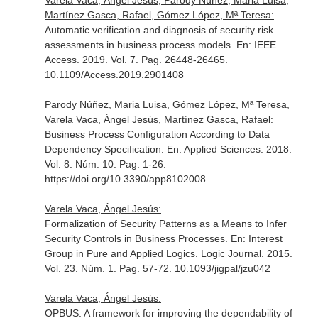
Varela Vaca, Ángel Jesús, Parody Núñez, Maria Luisa,
Martínez Gasca, Rafael, Gómez López, Mª Teresa:
Automatic verification and diagnosis of security risk
assessments in business process models.
En: IEEE
Access
. 2019. Vol. 7. Pag. 26448-26465.
10.1109/Access.2019.2901408
Parody Núñez, Maria Luisa, Gómez López, Mª Teresa,
Varela Vaca, Ángel Jesús, Martínez Gasca, Rafael:
Business Process Configuration According to Data
Dependency Specification.
En: Applied Sciences
. 2018.
Vol. 8. Núm. 10. Pag. 1-26.
https://doi.org/10.3390/app8102008
Varela Vaca, Ángel Jesús:
Formalization of Security Patterns as a Means to Infer
Security Controls in Business Processes.
En: Interest
Group in Pure and Applied Logics. Logic Journal
. 2015.
Vol. 23. Núm. 1. Pag. 57-72. 10.1093/jigpal/jzu042
Varela Vaca, Ángel Jesús:
OPBUS: A framework for improving the dependability of