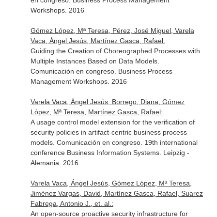
en congreso. Business Process Management
Workshops. 2016
Gómez López, Mª Teresa, Pérez, José Miguel, Varela
Vaca, Ángel Jesús, Martínez Gasca, Rafael:
Guiding the Creation of Choreographed Processes with
Multiple Instances Based on Data Models.
Comunicación en congreso. Business Process
Management Workshops. 2016
Varela Vaca, Ángel Jesús, Borrego, Diana, Gómez
López, Mª Teresa, Martínez Gasca, Rafael:
A usage control model extension for the verification of
security policies in artifact-centric business process
models. Comunicación en congreso. 19th international
conference Business Information Systems. Leipzig -
Alemania. 2016
Varela Vaca, Ángel Jesús, Gómez López, Mª Teresa,
Jiménez Vargas, David, Martínez Gasca, Rafael, Suarez
Fabrega, Antonio J., et. al.:
An open-source proactive security infrastructure for