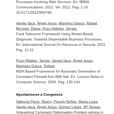
Processes involving Web Services.
En: IBIMA
Communications
. 2012. Vol. 2012. Pag. 1-15.
10.5171/2012/959796
Varela Vaca, Ángel Jesús, Martínez Gasca, Rafael,
Borrego, Diana, Pozo Hidalgo, Sergio:
Fault Tolerance Framework Using Model-Based
Diagnosis: Towards Dependable Business Processes.
En: International Journal On Advances in Security
. 2011.
Pag. 11-22
Pozo Hidalgo, Sergio, Varela Vaca, Ángel Jesús,
Martínez Gasca, Rafael:
MDA-Based Framework for Automatic Generation of
Consistent Firewall Acls With Nat.
En: Lecture Notes in
Computer Science
. 2009. Pag. 130-144
Aportaciones a Congresos
Valencia Parra, Álvaro, Parody Núñez, Maria Luisa,
Varela Vaca, Ángel Jesús, Gómez López, Mª Teresa:
Unleashing Constraint Optimisation Problem solving in