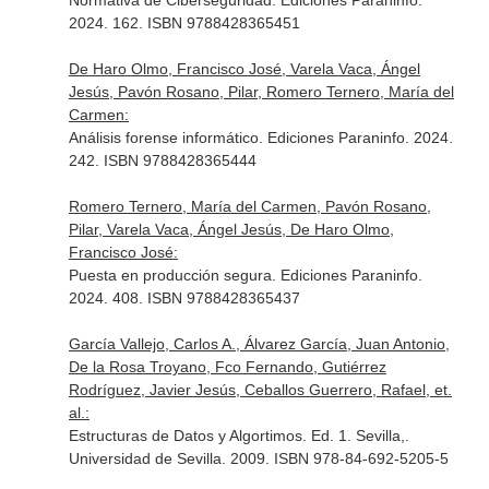
Normativa de Ciberseguridad. Ediciones Paraninfo.
2024. 162. ISBN 9788428365451
De Haro Olmo, Francisco José, Varela Vaca, Ángel
Jesús, Pavón Rosano, Pilar, Romero Ternero, María del
Carmen:
Análisis forense informático. Ediciones Paraninfo. 2024.
242. ISBN 9788428365444
Romero Ternero, María del Carmen, Pavón Rosano,
Pilar, Varela Vaca, Ángel Jesús, De Haro Olmo,
Francisco José:
Puesta en producción segura. Ediciones Paraninfo.
2024. 408. ISBN 9788428365437
García Vallejo, Carlos A., Álvarez García, Juan Antonio,
De la Rosa Troyano, Fco Fernando, Gutiérrez
Rodríguez, Javier Jesús, Ceballos Guerrero, Rafael, et.
al.:
Estructuras de Datos y Algortimos. Ed. 1. Sevilla,.
Universidad de Sevilla. 2009. ISBN 978-84-692-5205-5