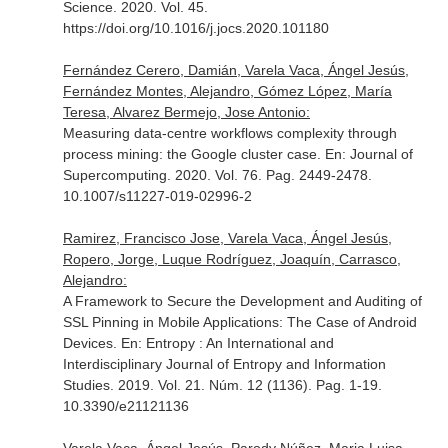
Science
. 2020. Vol. 45.
https://doi.org/10.1016/j.jocs.2020.101180
Fernández Cerero, Damián, Varela Vaca, Ángel Jesús,
Fernández Montes, Alejandro, Gómez López, María
Teresa, Alvarez Bermejo, Jose Antonio:
Measuring data-centre workflows complexity through
process mining: the Google cluster case.
En: Journal of
Supercomputing
. 2020. Vol. 76. Pag. 2449-2478.
10.1007/s11227-019-02996-2
Ramirez, Francisco Jose, Varela Vaca, Ángel Jesús,
Ropero, Jorge, Luque Rodríguez, Joaquín, Carrasco,
Alejandro:
A Framework to Secure the Development and Auditing of
SSL Pinning in Mobile Applications: The Case of Android
Devices.
En: Entropy : An International and
Interdisciplinary Journal of Entropy and Information
Studies
. 2019. Vol. 21. Núm. 12 (1136). Pag. 1-19.
10.3390/e21121136