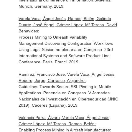
International Conference on Information Systems.
Munich, Germany. 2019
Varela Vaca, Ángel Jesús, Ramos, Belén, Galindo
Duarte, José Ángel, Gómez López, Mª Teresa, David
Benavides:
Process Mining to Unleash Variability
Management:Discovering Configuration Workflows
Using Logs. Sesión no plenaria en Congreso. 23rd
International Systems and Software Product Line
Conference. París, Franci. 2019
Ramirez, Francisco Jose, Varela Vaca, Ángel Jesús,
Ropero, Jorge, Carrasco, Alejandro:
Guidelines Towards Secure SSL Pinning in Mobile
Applications. Ponencia en Congreso. V Jornadas
Nacionales de Investigación en Ciberseguridad (JNIC
2019). Cáceres (España). 2019
Valencia Parra, Álvaro, Varela Vaca, Ángel Jesús,
Gómez López, Mª Teresa, Ramos, Belén:
Enabling Process Mining in Aircraft Manufactures: