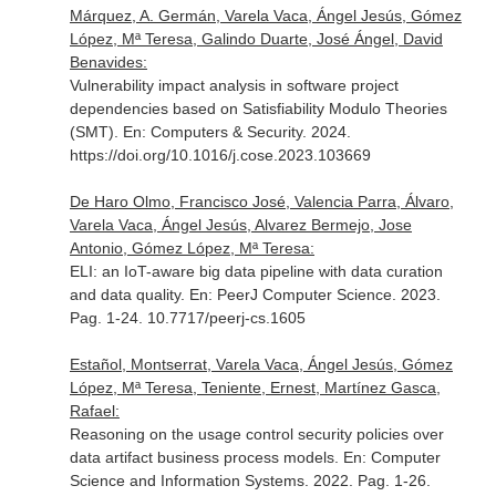
Márquez, A. Germán, Varela Vaca, Ángel Jesús, Gómez
López, Mª Teresa, Galindo Duarte, José Ángel, David
Benavides:
Vulnerability impact analysis in software project
dependencies based on Satisfiability Modulo Theories
(SMT).
En: Computers & Security
. 2024.
https://doi.org/10.1016/j.cose.2023.103669
De Haro Olmo, Francisco José, Valencia Parra, Álvaro,
Varela Vaca, Ángel Jesús, Alvarez Bermejo, Jose
Antonio, Gómez López, Mª Teresa:
ELI: an IoT-aware big data pipeline with data curation
and data quality.
En: PeerJ Computer Science
. 2023.
Pag. 1-24. 10.7717/peerj-cs.1605
Estañol, Montserrat, Varela Vaca, Ángel Jesús, Gómez
López, Mª Teresa, Teniente, Ernest, Martínez Gasca,
Rafael:
Reasoning on the usage control security policies over
data artifact business process models.
En: Computer
Science and Information Systems
. 2022. Pag. 1-26.