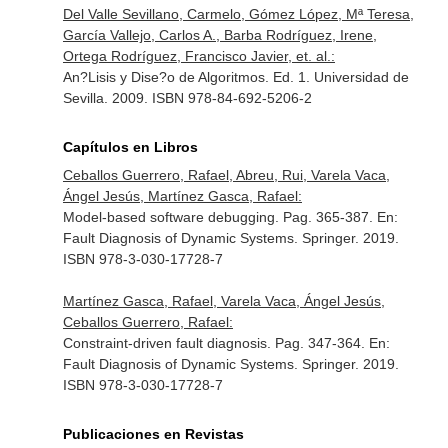
Del Valle Sevillano, Carmelo, Gómez López, Mª Teresa,
García Vallejo, Carlos A., Barba Rodríguez, Irene,
Ortega Rodríguez, Francisco Javier, et. al.:
An?Lisis y Dise?o de Algoritmos. Ed. 1. Universidad de
Sevilla. 2009. ISBN 978-84-692-5206-2
Capítulos en Libros
Ceballos Guerrero, Rafael, Abreu, Rui, Varela Vaca,
Ángel Jesús, Martínez Gasca, Rafael:
Model-based software debugging. Pag. 365-387.
En:
Fault Diagnosis of Dynamic Systems
. Springer. 2019.
ISBN 978-3-030-17728-7
Martínez Gasca, Rafael, Varela Vaca, Ángel Jesús,
Ceballos Guerrero, Rafael:
Constraint-driven fault diagnosis. Pag. 347-364.
En:
Fault Diagnosis of Dynamic Systems
. Springer. 2019.
ISBN 978-3-030-17728-7
Publicaciones en Revistas