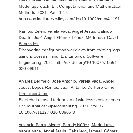
Data Curation in the Internet of Things: a Decision
Model approach.
En: Computational and Mathematical
Methods
. 2021. Pag. 1-12.
https://onlinelibrary.wiley.com/doi/10.1002/cmm4.1191
Ramos, Belén, Varela Vaca, Ángel Jesús, Galindo
Duarte, José Ángel, Gómez López, Mª Teresa, David
Benavides:
Discovering configuration workflows from existing logs
using process mining.
En: Empirical Software
Engineering
. 2021. http://dx.doi.org/10.1007/s10664-
020-09911-x
Alvarez Bermejo, Jose Antonio, Varela Vaca, Ángel
Jesús, Lopez Ramos, Juan Antonio, De Haro Olmo,
Francisco José:
Blockchain-based federation of wireless sensor nodes.
En: Journal of Supercomputing
. 2021. Vol. 77.
10.1007/s11227-020-03605-3
Valencia Parra, Álvaro, Parody Núñez, Maria Luisa,
Varela Vaca, Ángel Jesús, Caballero, Ismael, Gómez