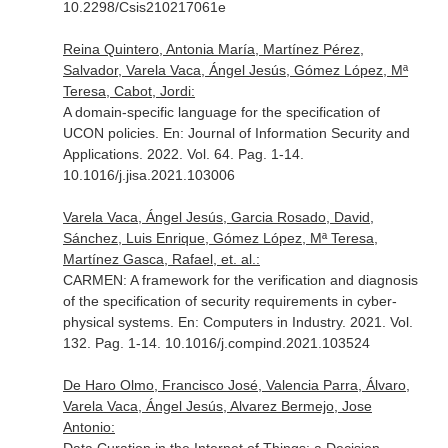
10.2298/Csis210217061e
Reina Quintero, Antonia María, Martínez Pérez,
Salvador, Varela Vaca, Ángel Jesús, Gómez López, Mª
Teresa, Cabot, Jordi:
A domain-specific language for the specification of
UCON policies.
En: Journal of Information Security and
Applications
. 2022. Vol. 64. Pag. 1-14.
10.1016/j.jisa.2021.103006
Varela Vaca, Ángel Jesús, Garcia Rosado, David,
Sánchez, Luis Enrique, Gómez López, Mª Teresa,
Martínez Gasca, Rafael, et. al.:
CARMEN: A framework for the verification and diagnosis
of the specification of security requirements in cyber-
physical systems.
En: Computers in Industry
. 2021. Vol.
132. Pag. 1-14. 10.1016/j.compind.2021.103524
De Haro Olmo, Francisco José, Valencia Parra, Álvaro,
Varela Vaca, Ángel Jesús, Alvarez Bermejo, Jose
Antonio: