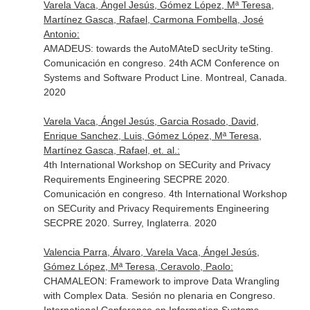
Varela Vaca, Ángel Jesús, Gómez López, Mª Teresa,
Martínez Gasca, Rafael, Carmona Fombella, José
Antonio:
AMADEUS: towards the AutoMAteD secUrity teSting.
Comunicación en congreso. 24th ACM Conference on
Systems and Software Product Line. Montreal, Canada.
2020
Varela Vaca, Ángel Jesús, Garcia Rosado, David,
Enrique Sanchez, Luis, Gómez López, Mª Teresa,
Martínez Gasca, Rafael, et. al.:
4th International Workshop on SECurity and Privacy
Requirements Engineering SECPRE 2020.
Comunicación en congreso. 4th International Workshop
on SECurity and Privacy Requirements Engineering
SECPRE 2020. Surrey, Inglaterra. 2020
Valencia Parra, Álvaro, Varela Vaca, Ángel Jesús,
Gómez López, Mª Teresa, Ceravolo, Paolo:
CHAMALEON: Framework to improve Data Wrangling
with Complex Data. Sesión no plenaria en Congreso.