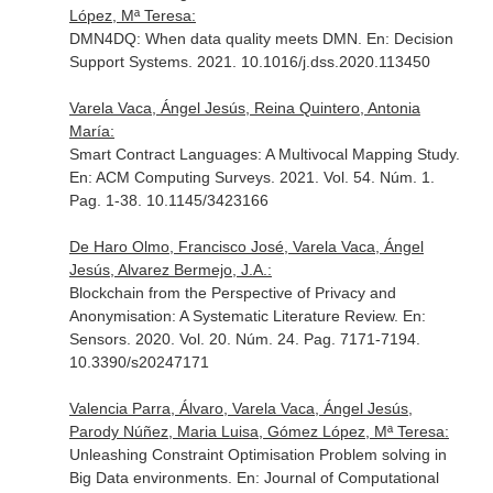
López, Mª Teresa:
DMN4DQ: When data quality meets DMN.
En: Decision
Support Systems
. 2021. 10.1016/j.dss.2020.113450
Varela Vaca, Ángel Jesús, Reina Quintero, Antonia
María:
Smart Contract Languages: A Multivocal Mapping Study.
En: ACM Computing Surveys
. 2021. Vol. 54. Núm. 1.
Pag. 1-38. 10.1145/3423166
De Haro Olmo, Francisco José, Varela Vaca, Ángel
Jesús, Alvarez Bermejo, J.A.:
Blockchain from the Perspective of Privacy and
Anonymisation: A Systematic Literature Review.
En:
Sensors
. 2020. Vol. 20. Núm. 24. Pag. 7171-7194.
10.3390/s20247171
Valencia Parra, Álvaro, Varela Vaca, Ángel Jesús,
Parody Núñez, Maria Luisa, Gómez López, Mª Teresa:
Unleashing Constraint Optimisation Problem solving in
Big Data environments.
En: Journal of Computational