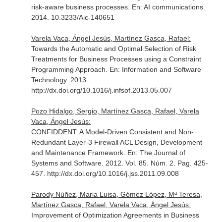
risk-aware business processes.
En: AI communications
.
2014. 10.3233/Aic-140651
Varela Vaca, Ángel Jesús, Martínez Gasca, Rafael:
Towards the Automatic and Optimal Selection of Risk
Treatments for Business Processes using a Constraint
Programming Approach.
En: Information and Software
Technology
. 2013.
http://dx.doi.org/10.1016/j.infsof.2013.05.007
Pozo Hidalgo, Sergio, Martínez Gasca, Rafael, Varela
Vaca, Ángel Jesús:
CONFIDDENT: A Model-Driven Consistent and Non-
Redundant Layer-3 Firewall ACL Design, Development
and Maintenance Framework.
En: The Journal of
Systems and Software
. 2012. Vol. 85. Núm. 2. Pag. 425-
457. http://dx.doi.org/10.1016/j.jss.2011.09.008
Parody Núñez, Maria Luisa, Gómez López, Mª Teresa,
Martínez Gasca, Rafael, Varela Vaca, Ángel Jesús:
Improvement of Optimization Agreements in Business