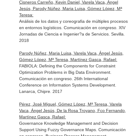
Cisneros Carreño, Kevin Daniel, Varela Vaca, Ángel
Jesús, Parody Núñez, Maria Luisa, Gómez López, Mª
Teresa:
Análisis de los datos y coreografia de múltiples procesos
en entornos logísticos. Comunicación en congreso. XIV
Jornadas de Ciencia e Ingenier?a de Servicios. Sevilla.
2018
Parody Núñez, Maria Luisa, Varela Vaca, Ángel Jesús,
Gómez López, Mª Teresa, Martínez Gasca, Rafael:
FABIOLA: Defining the Components for Constraint
Optimization Problems in Big Data Environment.
Comunicación en congreso. 26th International
Conference on Information Systems Development.
Lanarca, Chipre. 2017
Pérez, José Miguel, Gómez López, Mª Teresa, Varela
Vaca, Ángel Jesús, De la Rosa Troyano, Fco Fernando,
Martínez Gasca, Rafael:
Governance Knowledge Management and Decision
Support Using Fuzzy Governance Maps. Comunicación