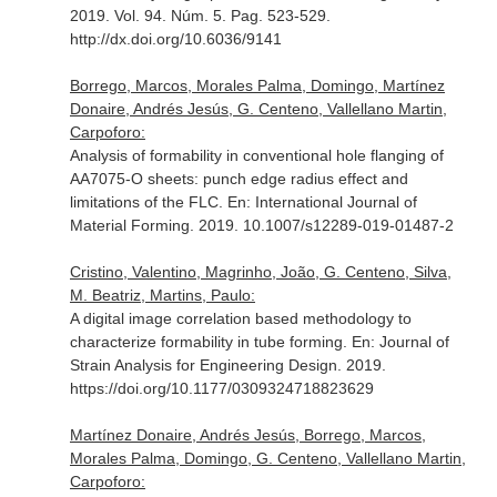
2019. Vol. 94. Núm. 5. Pag. 523-529.
http://dx.doi.org/10.6036/9141
Borrego, Marcos, Morales Palma, Domingo, Martínez
Donaire, Andrés Jesús, G. Centeno, Vallellano Martin,
Carpoforo:
Analysis of formability in conventional hole flanging of
AA7075-O sheets: punch edge radius effect and
limitations of the FLC.
En: International Journal of
Material Forming
. 2019. 10.1007/s12289-019-01487-2
Cristino, Valentino, Magrinho, João, G. Centeno, Silva,
M. Beatriz, Martins, Paulo:
A digital image correlation based methodology to
characterize formability in tube forming.
En: Journal of
Strain Analysis for Engineering Design
. 2019.
https://doi.org/10.1177/0309324718823629
Martínez Donaire, Andrés Jesús, Borrego, Marcos,
Morales Palma, Domingo, G. Centeno, Vallellano Martin,
Carpoforo: