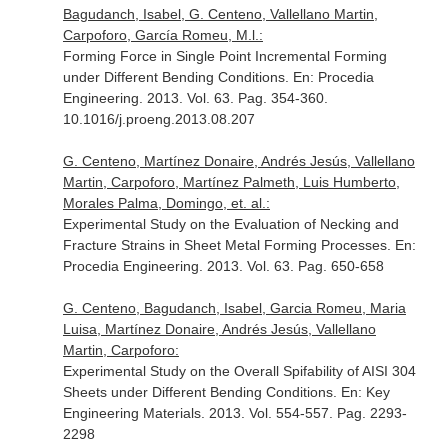
Bagudanch, Isabel, G. Centeno, Vallellano Martin,
Carpoforo, García Romeu, M.l.:
Forming Force in Single Point Incremental Forming
under Different Bending Conditions.
En: Procedia
Engineering
. 2013. Vol. 63. Pag. 354-360.
10.1016/j.proeng.2013.08.207
G. Centeno, Martínez Donaire, Andrés Jesús, Vallellano
Martin, Carpoforo, Martínez Palmeth, Luis Humberto,
Morales Palma, Domingo, et. al.:
Experimental Study on the Evaluation of Necking and
Fracture Strains in Sheet Metal Forming Processes.
En:
Procedia Engineering
. 2013. Vol. 63. Pag. 650-658
G. Centeno, Bagudanch, Isabel, Garcia Romeu, Maria
Luisa, Martínez Donaire, Andrés Jesús, Vallellano
Martin, Carpoforo:
Experimental Study on the Overall Spifability of AISI 304
Sheets under Different Bending Conditions.
En: Key
Engineering Materials
. 2013. Vol. 554-557. Pag. 2293-
2298