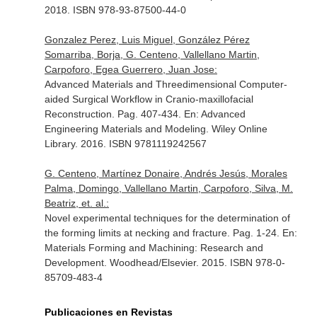
2018. ISBN 978-93-87500-44-0
Gonzalez Perez, Luis Miguel, González Pérez
Somarriba, Borja, G. Centeno, Vallellano Martin,
Carpoforo, Egea Guerrero, Juan Jose:
Advanced Materials and Threedimensional Computer-
aided Surgical Workflow in Cranio-maxillofacial
Reconstruction. Pag. 407-434.
En: Advanced
Engineering Materials and Modeling
. Wiley Online
Library. 2016. ISBN 9781119242567
G. Centeno, Martínez Donaire, Andrés Jesús, Morales
Palma, Domingo, Vallellano Martin, Carpoforo, Silva, M.
Beatriz, et. al.:
Novel experimental techniques for the determination of
the forming limits at necking and fracture. Pag. 1-24.
En:
Materials Forming and Machining: Research and
Development
. Woodhead/Elsevier. 2015. ISBN 978-0-
85709-483-4
Publicaciones en Revistas