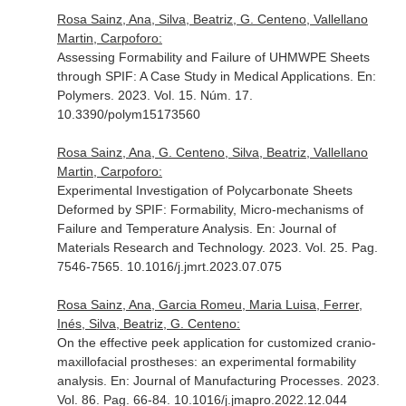
Rosa Sainz, Ana, Silva, Beatriz, G. Centeno, Vallellano
Martin, Carpoforo:
Assessing Formability and Failure of UHMWPE Sheets
through SPIF: A Case Study in Medical Applications.
En:
Polymers
. 2023. Vol. 15. Núm. 17.
10.3390/polym15173560
Rosa Sainz, Ana, G. Centeno, Silva, Beatriz, Vallellano
Martin, Carpoforo:
Experimental Investigation of Polycarbonate Sheets
Deformed by SPIF: Formability, Micro-mechanisms of
Failure and Temperature Analysis.
En: Journal of
Materials Research and Technology
. 2023. Vol. 25. Pag.
7546-7565. 10.1016/j.jmrt.2023.07.075
Rosa Sainz, Ana, Garcia Romeu, Maria Luisa, Ferrer,
Inés, Silva, Beatriz, G. Centeno:
On the effective peek application for customized cranio-
maxillofacial prostheses: an experimental formability
analysis.
En: Journal of Manufacturing Processes
. 2023.
Vol. 86. Pag. 66-84. 10.1016/j.jmapro.2022.12.044