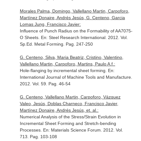
Morales Palma, Domingo, Vallellano Martin, Carpoforo,
Martínez Donaire, Andrés Jesús, G. Centeno, Garcia
Lomas Jung, Francisco Javier:
Influence of Punch Radius on the Formability of AA7075-
O Sheets.
En: Steel Research International
. 2012. Vol.
Sp.Ed. Metal Forming. Pag. 247-250
G. Centeno, Silva, Maria Beatriz, Cristino, Valentino,
Vallellano Martin, Carpoforo, Martins, Paulo A.f.:
Hole-flanging by incremental sheet forming.
En:
International Journal of Machine Tools and Manufacture
.
2012. Vol. 59. Pag. 46-54
G. Centeno, Vallellano Martin, Carpoforo, Vázquez
Valeo, Jesús, Doblas Charneco, Francisco Javier,
Martínez Donaire, Andrés Jesús, et. al.:
Numerical Analysis of the Stress/Strain Evolution in
Incremental Sheet Forming and Stretch-bending
Processes.
En: Materials Science Forum
. 2012. Vol.
713. Pag. 103-108