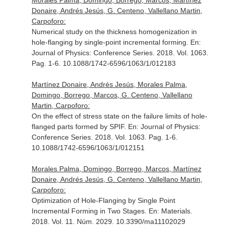
Morales Palma, Domingo, Borrego, Marcos, Martínez
Donaire, Andrés Jesús, G. Centeno, Vallellano Martin,
Carpoforo:
Numerical study on the thickness homogenization in
hole-flanging by single-point incremental forming.
En:
Journal of Physics: Conference Series
. 2018. Vol. 1063.
Pag. 1-6. 10.1088/1742-6596/1063/1/012183
Martínez Donaire, Andrés Jesús, Morales Palma,
Domingo, Borrego, Marcos, G. Centeno, Vallellano
Martin, Carpoforo:
On the effect of stress state on the failure limits of hole-
flanged parts formed by SPIF.
En: Journal of Physics:
Conference Series
. 2018. Vol. 1063. Pag. 1-6.
10.1088/1742-6596/1063/1/012151
Morales Palma, Domingo, Borrego, Marcos, Martínez
Donaire, Andrés Jesús, G. Centeno, Vallellano Martin,
Carpoforo:
Optimization of Hole-Flanging by Single Point
Incremental Forming in Two Stages.
En: Materials
.
2018. Vol. 11. Núm. 2029. 10.3390/ma11102029