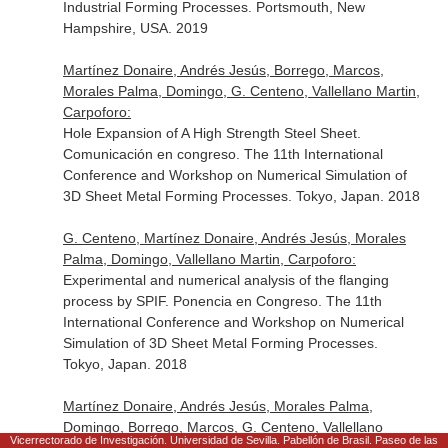
Industrial Forming Processes. Portsmouth, New
Hampshire, USA. 2019
Martínez Donaire, Andrés Jesús, Borrego, Marcos,
Morales Palma, Domingo, G. Centeno, Vallellano Martin,
Carpoforo:
Hole Expansion of A High Strength Steel Sheet.
Comunicación en congreso. The 11th International
Conference and Workshop on Numerical Simulation of
3D Sheet Metal Forming Processes. Tokyo, Japan. 2018
G. Centeno, Martínez Donaire, Andrés Jesús, Morales
Palma, Domingo, Vallellano Martin, Carpoforo:
Experimental and numerical analysis of the flanging
process by SPIF. Ponencia en Congreso. The 11th
International Conference and Workshop on Numerical
Simulation of 3D Sheet Metal Forming Processes.
Tokyo, Japan. 2018
Martínez Donaire, Andrés Jesús, Morales Palma,
Domingo, Borrego, Marcos, G. Centeno, Vallellano
Vicerrectorado de Investigación. Universidad de Sevilla. Pabellón de Brasil. Paseo de las