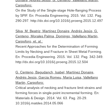
Donaire, Andrés Jesús, G. Centeno, Vallellano Martin,
Carpoforo:
On the Study of the Single-stage Hole-flanging Process
by SPIF.
En: Procedia Engineering
. 2015. Vol. 132. Pag.
290-297. http://dx.doi.org/10.1016/j.proeng.2015.12.497
Silva, M. Beatriz, Martínez Donaire, Andrés Jesús, G.
Centeno, Morales Palma, Domingo, Vallellano Martin,
Carpoforo, et. al.:
Recent Approaches for the Determination of Forming
Limits by Necking and Fracture in Sheet Metal Forming.
En: Procedia Engineering
. 2015. Vol. 132. Pag. 342-349.
http://dx.doi.org/10.1016/j.proeng.2015.12.504
G. Centeno, Bagudanch, Isabel, Martínez Donaire,
Andrés Jesús, Garcia Romeu, Maria Luisa, Vallellano
Martin, Carpoforo:
Critical analysis of necking and fracture limit strains and
forming forces in single-point incremental forming.
En:
Materials & Design
. 2014. Vol. 63. Pag. 20-29.
10.1016/j.matdes.2014.05.066