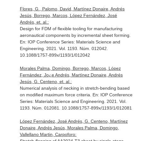
Flores, G., Palomo, David, Martínez Donaire, Andrés
Jesús, Borrego, Marcos, López Fernández, José
Andrés, et. al.:
Design for FDM of flexible tooling for manufacturing
aeronautical components by incremental sheet forming.
En: IOP Conference Series: Materials Science and
Engineering
. 2021. Vol. 1193. Núm. 012042.
10.1088/1757-899x/1193/1/012042
Morales Palma, Domingo, Borrego, Marcos, López
Fernández, Jo¿e Andrés, Martínez Donaire, Andrés
Jesús, G. Centeno, et. al.:
Numerical analysis of necking in stretch-bending based
on modified maximum force criteria.
En: IOP Conference
Series: Materials Science and Engineering
. 2021. Vol.
1193. Núm. 012081. 10.1088/1757-899x/1193/1/012081
López Fernández, José Andrés, G. Centeno, Martínez
Donaire, Andrés Jesús, Morales Palma, Domingo,
Vallellano Martin, Carpoforo: