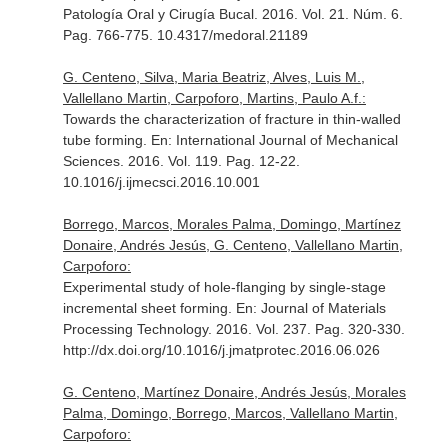
Patología Oral y Cirugía Bucal
. 2016. Vol. 21. Núm. 6.
Pag. 766-775. 10.4317/medoral.21189
G. Centeno, Silva, Maria Beatriz, Alves, Luis M.,
Vallellano Martin, Carpoforo, Martins, Paulo A.f.:
Towards the characterization of fracture in thin-walled
tube forming.
En: International Journal of Mechanical
Sciences
. 2016. Vol. 119. Pag. 12-22.
10.1016/j.ijmecsci.2016.10.001
Borrego, Marcos, Morales Palma, Domingo, Martínez
Donaire, Andrés Jesús, G. Centeno, Vallellano Martin,
Carpoforo:
Experimental study of hole-flanging by single-stage
incremental sheet forming.
En: Journal of Materials
Processing Technology
. 2016. Vol. 237. Pag. 320-330.
http://dx.doi.org/10.1016/j.jmatprotec.2016.06.026
G. Centeno, Martínez Donaire, Andrés Jesús, Morales
Palma, Domingo, Borrego, Marcos, Vallellano Martin,
Carpoforo: