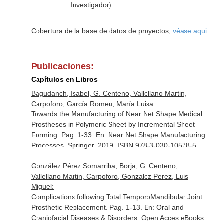
Investigador)
Cobertura de la base de datos de proyectos,
véase aqui
Publicaciones:
Capítulos en Libros
Bagudanch, Isabel, G. Centeno, Vallellano Martin,
Carpoforo, García Romeu, María Luisa:
Towards the Manufacturing of Near Net Shape Medical
Prostheses in Polymeric Sheet by Incremental Sheet
Forming. Pag. 1-33.
En: Near Net Shape Manufacturing
Processes
. Springer. 2019. ISBN 978-3-030-10578-5
González Pérez Somarriba, Borja, G. Centeno,
Vallellano Martin, Carpoforo, Gonzalez Perez, Luis
Miguel:
Complications following Total TemporoMandibular Joint
Prosthetic Replacement. Pag. 1-13.
En: Oral and
Craniofacial Diseases & Disorders
. Open Acces eBooks.