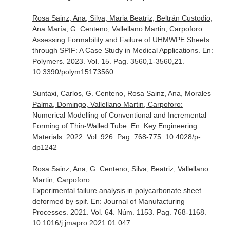
Rosa Sainz, Ana, Silva, Maria Beatriz, Beltrán Custodio,
Ana María, G. Centeno, Vallellano Martin, Carpoforo:
Assessing Formability and Failure of UHMWPE Sheets
through SPIF: A Case Study in Medical Applications.
En:
Polymers
. 2023. Vol. 15. Pag. 3560,1-3560,21.
10.3390/polym15173560
Suntaxi, Carlos, G. Centeno, Rosa Sainz, Ana, Morales
Palma, Domingo, Vallellano Martin, Carpoforo:
Numerical Modelling of Conventional and Incremental
Forming of Thin-Walled Tube.
En: Key Engineering
Materials
. 2022. Vol. 926. Pag. 768-775. 10.4028/p-
dp1242
Rosa Sainz, Ana, G. Centeno, Silva, Beatriz, Vallellano
Martin, Carpoforo:
Experimental failure analysis in polycarbonate sheet
deformed by spif.
En: Journal of Manufacturing
Processes
. 2021. Vol. 64. Núm. 1153. Pag. 768-1168.
10.1016/j.jmapro.2021.01.047