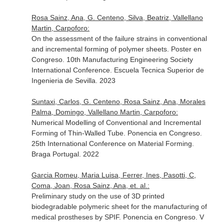
Rosa Sainz, Ana, G. Centeno, Silva, Beatriz, Vallellano
Martin, Carpoforo:
On the assessment of the failure strains in conventional
and incremental forming of polymer sheets. Poster en
Congreso. 10th Manufacturing Engineering Society
International Conference. Escuela Tecnica Superior de
Ingenieria de Sevilla. 2023
Suntaxi, Carlos, G. Centeno, Rosa Sainz, Ana, Morales
Palma, Domingo, Vallellano Martin, Carpoforo:
Numerical Modelling of Conventional and Incremental
Forming of Thin-Walled Tube. Ponencia en Congreso.
25th International Conference on Material Forming.
Braga Portugal. 2022
Garcia Romeu, Maria Luisa, Ferrer, Ines, Pasotti, C,
Coma, Joan, Rosa Sainz, Ana, et. al.:
Preliminary study on the use of 3D printed
biodegradable polymeric sheet for the manufacturing of
medical prostheses by SPIF. Ponencia en Congreso. V