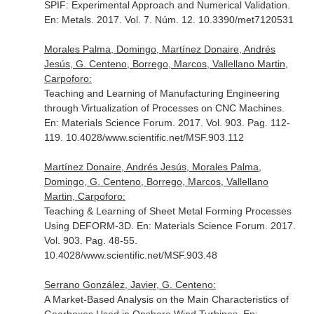
SPIF: Experimental Approach and Numerical Validation.
En: Metals
. 2017. Vol. 7. Núm. 12. 10.3390/met7120531
Morales Palma, Domingo, Martínez Donaire, Andrés
Jesús, G. Centeno, Borrego, Marcos, Vallellano Martin,
Carpoforo:
Teaching and Learning of Manufacturing Engineering
through Virtualization of Processes on CNC Machines.
En: Materials Science Forum
. 2017. Vol. 903. Pag. 112-
119. 10.4028/www.scientific.net/MSF.903.112
Martínez Donaire, Andrés Jesús, Morales Palma,
Domingo, G. Centeno, Borrego, Marcos, Vallellano
Martin, Carpoforo:
Teaching & Learning of Sheet Metal Forming Processes
Using DEFORM-3D.
En: Materials Science Forum
. 2017.
Vol. 903. Pag. 48-55.
10.4028/www.scientific.net/MSF.903.48
Serrano González, Javier, G. Centeno:
A Market-Based Analysis on the Main Characteristics of