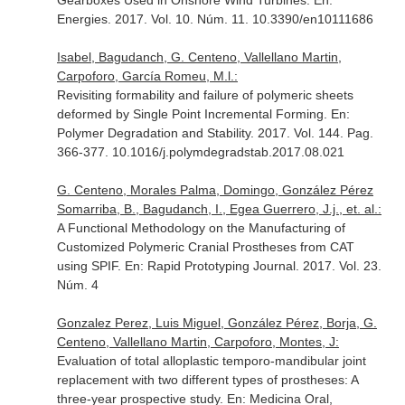
Gearboxes Used in Onshore Wind Turbines.
En:
Energies
. 2017. Vol. 10. Núm. 11. 10.3390/en10111686
Isabel, Bagudanch, G. Centeno, Vallellano Martin,
Carpoforo, García Romeu, M.l.:
Revisiting formability and failure of polymeric sheets
deformed by Single Point Incremental Forming.
En:
Polymer Degradation and Stability
. 2017. Vol. 144. Pag.
366-377. 10.1016/j.polymdegradstab.2017.08.021
G. Centeno, Morales Palma, Domingo, González Pérez
Somarriba, B., Bagudanch, I., Egea Guerrero, J.j., et. al.:
A Functional Methodology on the Manufacturing of
Customized Polymeric Cranial Prostheses from CAT
using SPIF.
En: Rapid Prototyping Journal
. 2017. Vol. 23.
Núm. 4
Gonzalez Perez, Luis Miguel, González Pérez, Borja, G.
Centeno, Vallellano Martin, Carpoforo, Montes, J:
Evaluation of total alloplastic temporo-mandibular joint
replacement with two different types of prostheses: A
three-year prospective study.
En: Medicina Oral,