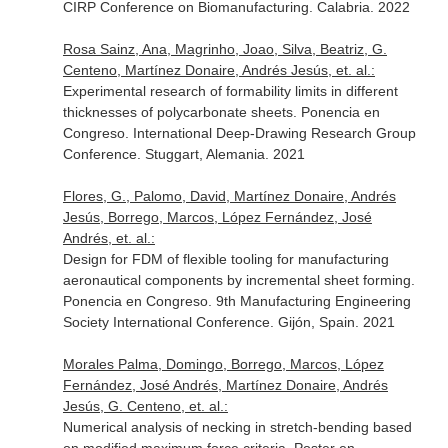
CIRP Conference on Biomanufacturing. Calabria. 2022
Rosa Sainz, Ana, Magrinho, Joao, Silva, Beatriz, G.
Centeno, Martínez Donaire, Andrés Jesús, et. al.:
Experimental research of formability limits in different
thicknesses of polycarbonate sheets. Ponencia en
Congreso. International Deep-Drawing Research Group
Conference. Stuggart, Alemania. 2021
Flores, G., Palomo, David, Martínez Donaire, Andrés
Jesús, Borrego, Marcos, López Fernández, José
Andrés, et. al.:
Design for FDM of flexible tooling for manufacturing
aeronautical components by incremental sheet forming.
Ponencia en Congreso. 9th Manufacturing Engineering
Society International Conference. Gijón, Spain. 2021
Morales Palma, Domingo, Borrego, Marcos, López
Fernández, José Andrés, Martínez Donaire, Andrés
Jesús, G. Centeno, et. al.:
Numerical analysis of necking in stretch-bending based