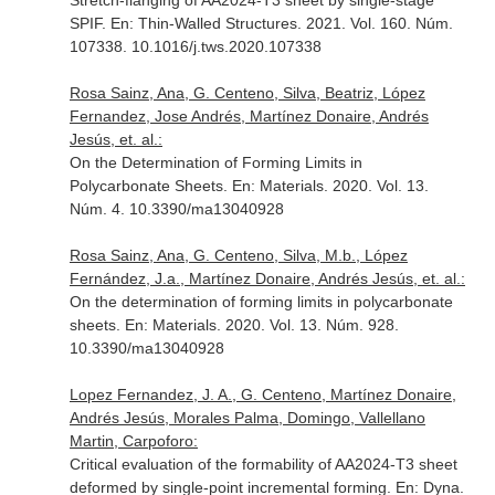
Stretch-flanging of AA2024-T3 sheet by single-stage
SPIF.
En: Thin-Walled Structures
. 2021. Vol. 160. Núm.
107338. 10.1016/j.tws.2020.107338
Rosa Sainz, Ana, G. Centeno, Silva, Beatriz, López
Fernandez, Jose Andrés, Martínez Donaire, Andrés
Jesús, et. al.:
On the Determination of Forming Limits in
Polycarbonate Sheets.
En: Materials
. 2020. Vol. 13.
Núm. 4. 10.3390/ma13040928
Rosa Sainz, Ana, G. Centeno, Silva, M.b., López
Fernández, J.a., Martínez Donaire, Andrés Jesús, et. al.:
On the determination of forming limits in polycarbonate
sheets.
En: Materials
. 2020. Vol. 13. Núm. 928.
10.3390/ma13040928
Lopez Fernandez, J. A., G. Centeno, Martínez Donaire,
Andrés Jesús, Morales Palma, Domingo, Vallellano
Martin, Carpoforo:
Critical evaluation of the formability of AA2024-T3 sheet
deformed by single-point incremental forming.
En: Dyna
.