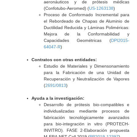
aeronáuticos y de prótesis médicas
(Confotubo-Aeromed) (
US-1263138
)
Proceso de Conformado Incremental para
el Rebordeado de Chapas de Aluminio de
Ductilidad Reducida y Láminas Poliméricas:
Mejora de la Conformabilidad y
Capacidades Geométricas (
DPI2015-
64047-R
)
Contratos con otras entidades:
Estudio de Materiales y Dimensonamiento
para la Fabricación de una Unidad de
Recuperación y Neutralización de Vapores
(
2691/0813
)
Ayuda a la investigación:
Desarrollo de prótesis bio-compatibles e
individualizadas mediante procesos de
fabricación tecnológicamente avanzados
para bio-integración in vitro (PROTECH-
INVITRO). FASE 2-Elaboración propuesta
M-ERA.NET Call 2019 (
PP2019-12397
)