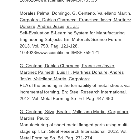
10.4028/www.scientific.net/MSF.759.39
Morales Palma, Domingo, G. Centeno, Vallellano Martin,
Carpoforo, Doblas Charneco, Francisco Javier, Martínez
Donaire, Andrés Jesús, et. al.:
Self-Evaluation E-Learning System for Manufacturing
Engineering Subjects.
En: Materials Science Forum
.
2013. Vol. 759. Pag. 121-128.
10.4028/www.scientific.net/MSF.759.121
G. Centeno, Doblas Charneco, Francisco Javier,
Martinez Palmeth, Luis H., Martínez Donaire, Andrés
Jesús, Vallellano Martin, Carpoforo:
FEA of the bending in the formability of metal sheets via
incremental forming.
En: Steel Research International
.
2012. Vol. Metal Forming Sp. Ed. Pag. 447-450
G. Centeno, Silva, Beatriz, Vallellano Martin, Carpoforo,
Martins, Paulo:
Manufacturing of sheet metal flanged parts using multi-
stage spif.
En: Steel Research International
. 2012. Vol.
Metal Forming Sp. Ed. Pag. 271-274