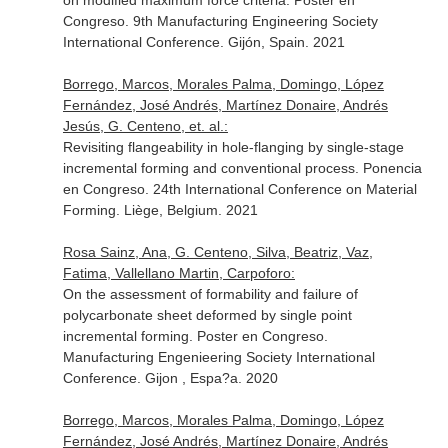
on modified maximum force criteria. Poster en
Congreso. 9th Manufacturing Engineering Society
International Conference. Gijón, Spain. 2021
Borrego, Marcos, Morales Palma, Domingo, López
Fernández, José Andrés, Martínez Donaire, Andrés
Jesús, G. Centeno, et. al.:
Revisiting flangeability in hole-flanging by single-stage
incremental forming and conventional process. Ponencia
en Congreso. 24th International Conference on Material
Forming. Liège, Belgium. 2021
Rosa Sainz, Ana, G. Centeno, Silva, Beatriz, Vaz,
Fatima, Vallellano Martin, Carpoforo:
On the assessment of formability and failure of
polycarbonate sheet deformed by single point
incremental forming. Poster en Congreso.
Manufacturing Engenieering Society International
Conference. Gijon , Espa?a. 2020
Borrego, Marcos, Morales Palma, Domingo, López
Fernández, José Andrés, Martínez Donaire, Andrés