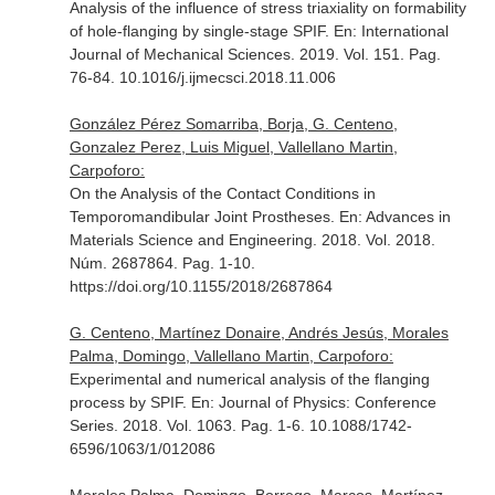
Analysis of the influence of stress triaxiality on formability
of hole-flanging by single-stage SPIF.
En: International
Journal of Mechanical Sciences
. 2019. Vol. 151. Pag.
76-84. 10.1016/j.ijmecsci.2018.11.006
González Pérez Somarriba, Borja, G. Centeno,
Gonzalez Perez, Luis Miguel, Vallellano Martin,
Carpoforo:
On the Analysis of the Contact Conditions in
Temporomandibular Joint Prostheses.
En: Advances in
Materials Science and Engineering
. 2018. Vol. 2018.
Núm. 2687864. Pag. 1-10.
https://doi.org/10.1155/2018/2687864
G. Centeno, Martínez Donaire, Andrés Jesús, Morales
Palma, Domingo, Vallellano Martin, Carpoforo:
Experimental and numerical analysis of the flanging
process by SPIF.
En: Journal of Physics: Conference
Series
. 2018. Vol. 1063. Pag. 1-6. 10.1088/1742-
6596/1063/1/012086