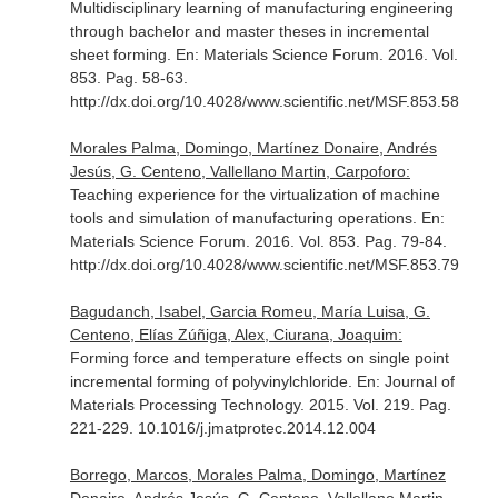
Multidisciplinary learning of manufacturing engineering
through bachelor and master theses in incremental
sheet forming.
En: Materials Science Forum
. 2016. Vol.
853. Pag. 58-63.
http://dx.doi.org/10.4028/www.scientific.net/MSF.853.58
Morales Palma, Domingo, Martínez Donaire, Andrés
Jesús, G. Centeno, Vallellano Martin, Carpoforo:
Teaching experience for the virtualization of machine
tools and simulation of manufacturing operations.
En:
Materials Science Forum
. 2016. Vol. 853. Pag. 79-84.
http://dx.doi.org/10.4028/www.scientific.net/MSF.853.79
Bagudanch, Isabel, Garcia Romeu, María Luisa, G.
Centeno, Elías Zúñiga, Alex, Ciurana, Joaquim:
Forming force and temperature effects on single point
incremental forming of polyvinylchloride.
En: Journal of
Materials Processing Technology
. 2015. Vol. 219. Pag.
221-229. 10.1016/j.jmatprotec.2014.12.004
Borrego, Marcos, Morales Palma, Domingo, Martínez