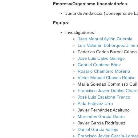
Empresa/Organismo financiador/es:
Junta de Andalucía (Consejería de E
Equipo:
Investigadores:
Juan Manuel Ayllón Guerola
Luis Valentín Bohórquez Jimé
Federico Carlos Buroni Cúneo
José Luis Calvo Gallego
Gabriel Centeno Báez
Rosario Chamorro Moreno
Víctor Manuel Chaves Repiso
María Soledad Commisso Cuñ
Francisco Javier Doblas Char
José Luis Escalona Franco
Aída Estévez Urra
Javier Fernández Aceituno
Mercedes García Durán
Javier García Rodríguez
Daniel García Vallejo
Francisco Javier García-Loma