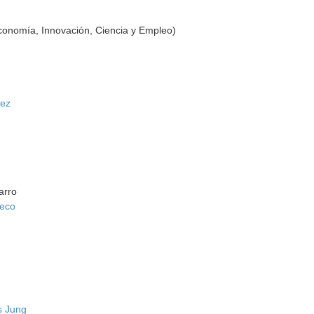
conomía, Innovación, Ciencia y Empleo)
nez
arro
neco
s Jung