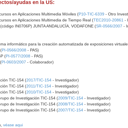
yectos/ayudas en la US:
rsos en Aplicaciones Multimedia Móviles (
P10-TIC-6339
- Otro Inves
rsos en Aplicaciones Multimedia de Tiempo Real (
TEC2010-20861
- 
código IN0706P) JUNTA ANDALUCÍA, VODAFONE (
SR-0566/2007
- I
ema informático para la creación automatizada de exposiciones virtual
(
PI-0566/2008
- PAS)
P (
PI-0577/2008
- PAS)
(
PI-0603/2007
- Colaborador)
ación TIC-154 (
2017/TIC-154
- Investigador)
ación TIC-154 (
2011/TIC-154
- Investigador)
ación TIC-154 (
2010/TIC-154
- Investigador)
Grupo de Investigación TIC-154 (
2009/TIC-154
- Investigador)
Grupo de Investigación TIC-154 (
2008/TIC-154
- Investigador)
Grupo de Investigación TIC-154 (
2007/TIC-154
- Investigador)
s,
véase aqui