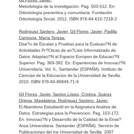
Gil Flores, Javier:
Metodología de la investigación. Pag. 503-512.
En:
Odontología preventiva y comunitaria
. Fundación
Odontología Social. 2012. ISBN 978-84-615-7218-2
Rodriguez Santero, Javier, Gil Flores, Javier, Padilla
Carmona, María Teresa:
Dise?o de Escalas y Pruebas para la Evaluaci?N de
Actividades Pr?Cticas de an?Lisis Informatizado de
Datos: Adaptaci?N al Espacio Europeo de Educaci?N
Superior. Pag. 369-382.
En: Experiencias de Innovaci?N
Universitaria. Vol. II,
. Santander (ESPAÑA). Instituto de
Ciencias de la Educacion de la Universidad de Sevilla.
2010. ISBN 978-84-86849-71-9
Gil Flores, Javier, Santos López, Cristina, Suárez
Ortega, Magdalena, Rodriguez Santero, Javier:
El Abandono Estudiantil en la Asignatura Analisis de
Datos. Estrategias para la Prevencion. Pag. 153-172.
En: Innovaci?N y Desarrollo de la Calidad de la Ense?
Anza Universitaria
. Santander (ESPAÑA). Servicio de
Publicaciones del Ice Universidad de Sevilla. 2007