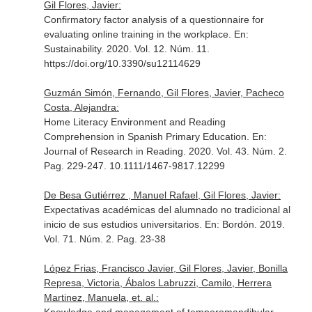
Gil Flores, Javier:
Confirmatory factor analysis of a questionnaire for
evaluating online training in the workplace.
En:
Sustainability
. 2020. Vol. 12. Núm. 11.
https://doi.org/10.3390/su12114629
Guzmán Simón, Fernando, Gil Flores, Javier, Pacheco
Costa, Alejandra:
Home Literacy Environment and Reading
Comprehension in Spanish Primary Education.
En:
Journal of Research in Reading
. 2020. Vol. 43. Núm. 2.
Pag. 229-247. 10.1111/1467-9817.12299
De Besa Gutiérrez , Manuel Rafael, Gil Flores, Javier:
Expectativas académicas del alumnado no tradicional al
inicio de sus estudios universitarios.
En: Bordón
. 2019.
Vol. 71. Núm. 2. Pag. 23-38
López Frias, Francisco Javier, Gil Flores, Javier, Bonilla
Represa, Victoria, Ábalos Labruzzi, Camilo, Herrera
Martinez, Manuela, et. al.: