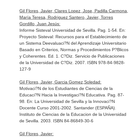
Gil Flores, Javier, Clares Lopez, Jose, Padilla Carmona,
María Teresa, Rodriguez Santero, Javier, Torres
Gordillo, Juan Jesús:
Informe Sisteval Universidad de Sevilla. Pag. 1-54.
En:
Proyecto Sisteval: Recursos para el Establecimiento de
un Sistema Deevaluaci?N del Aprendizaje Universitario
Basado en Criterios, Normas y Procedimientos P?Blicos
y Coherentes
. Ed. 1. C?Diz. Servicio de Publicaciones
de la Universidad de C?Diz. 2007. ISBN 978-84-9828-
127-9
Gil Flores, Javier, Garcia Gomez,Soledad:
Motivaci?N de los Estudiantes de Ciencias de la
Educaci?N Hacia la Investigaci?N Educativa. Pag. 87-
98.
En: La Universidad de Sevilla y la Innovaci?N
Docente Curso 2001-2002
. Santander (ESPAÑA).
Instituto de Ciencias de la Educacion de la Universidad
de Sevilla. 2003. ISBN 84-86849-30-6
Gil Flores, Javier: