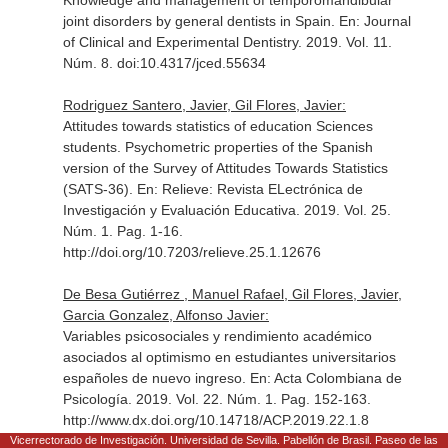
Knowledge and management of temporomandibular
joint disorders by general dentists in Spain.
En: Journal
of Clinical and Experimental Dentistry
. 2019. Vol. 11.
Núm. 8. doi:10.4317/jced.55634
Rodriguez Santero, Javier, Gil Flores, Javier:
Attitudes towards statistics of education Sciences
students. Psychometric properties of the Spanish
version of the Survey of Attitudes Towards Statistics
(SATS-36).
En: Relieve: Revista ELectrónica de
Investigación y Evaluación Educativa
. 2019. Vol. 25.
Núm. 1. Pag. 1-16.
http://doi.org/10.7203/relieve.25.1.12676
De Besa Gutiérrez , Manuel Rafael, Gil Flores, Javier,
Garcia Gonzalez, Alfonso Javier:
Variables psicosociales y rendimiento académico
asociados al optimismo en estudiantes universitarios
españoles de nuevo ingreso.
En: Acta Colombiana de
Psicología
. 2019. Vol. 22. Núm. 1. Pag. 152-163.
http://www.dx.doi.org/10.14718/ACP.2019.22.1.8
Vicerrectorado de Investigación. Universidad de Sevilla. Pabellón de Brasil. Paseo de las