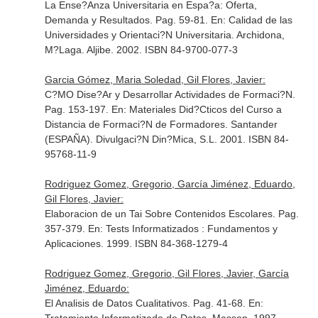
La Ense?Anza Universitaria en Espa?a: Oferta,
Demanda y Resultados. Pag. 59-81.
En: Calidad de las
Universidades y Orientaci?N Universitaria
. Archidona,
M?Laga. Aljibe. 2002. ISBN 84-9700-077-3
Garcia Gómez, Maria Soledad, Gil Flores, Javier:
C?MO Dise?Ar y Desarrollar Actividades de Formaci?N.
Pag. 153-197.
En: Materiales Did?Cticos del Curso a
Distancia de Formaci?N de Formadores
. Santander
(ESPAÑA). Divulgaci?N Din?Mica, S.L. 2001. ISBN 84-
95768-11-9
Rodriguez Gomez, Gregorio, García Jiménez, Eduardo,
Gil Flores, Javier:
Elaboracion de un Tai Sobre Contenidos Escolares. Pag.
357-379.
En: Tests Informatizados : Fundamentos y
Aplicaciones
. 1999. ISBN 84-368-1279-4
Rodriguez Gomez, Gregorio, Gil Flores, Javier, García
Jiménez, Eduardo:
El Analisis de Datos Cualitativos. Pag. 41-68.
En: