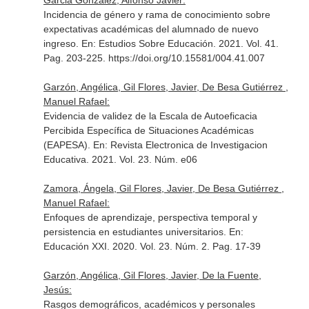
Garcia Gonzalez, Alfonso Javier:
Incidencia de género y rama de conocimiento sobre
expectativas académicas del alumnado de nuevo
ingreso.
En: Estudios Sobre Educación
. 2021. Vol. 41.
Pag. 203-225. https://doi.org/10.15581/004.41.007
Garzón, Angélica, Gil Flores, Javier, De Besa Gutiérrez ,
Manuel Rafael:
Evidencia de validez de la Escala de Autoeficacia
Percibida Específica de Situaciones Académicas
(EAPESA).
En: Revista Electronica de Investigacion
Educativa
. 2021. Vol. 23. Núm. e06
Zamora, Ángela, Gil Flores, Javier, De Besa Gutiérrez ,
Manuel Rafael:
Enfoques de aprendizaje, perspectiva temporal y
persistencia en estudiantes universitarios.
En:
Educación XXI
. 2020. Vol. 23. Núm. 2. Pag. 17-39
Garzón, Angélica, Gil Flores, Javier, De la Fuente,
Jesús:
Rasgos demográficos, académicos y personales