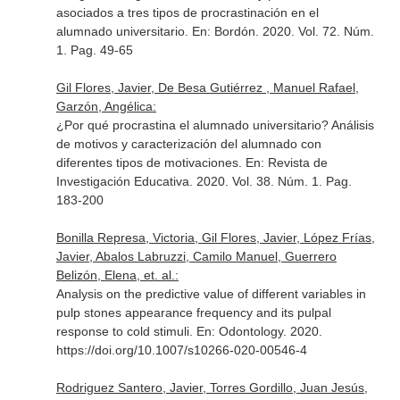
asociados a tres tipos de procrastinación en el
alumnado universitario.
En: Bordón
. 2020. Vol. 72. Núm.
1. Pag. 49-65
Gil Flores, Javier, De Besa Gutiérrez , Manuel Rafael,
Garzón, Angélica:
¿Por qué procrastina el alumnado universitario? Análisis
de motivos y caracterización del alumnado con
diferentes tipos de motivaciones.
En: Revista de
Investigación Educativa
. 2020. Vol. 38. Núm. 1. Pag.
183-200
Bonilla Represa, Victoria, Gil Flores, Javier, López Frías,
Javier, Abalos Labruzzi, Camilo Manuel, Guerrero
Belizón, Elena, et. al.:
Analysis on the predictive value of different variables in
pulp stones appearance frequency and its pulpal
response to cold stimuli.
En: Odontology
. 2020.
https://doi.org/10.1007/s10266-020-00546-4
Rodriguez Santero, Javier, Torres Gordillo, Juan Jesús,