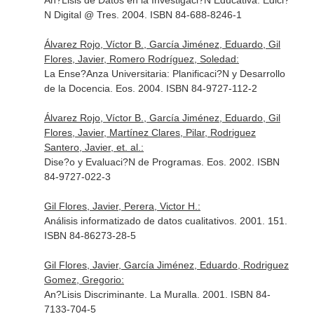
An?Lisis de Datos en la Investigaci?N Educativa. Edici?
N Digital @ Tres. 2004. ISBN 84-688-8246-1
Álvarez Rojo, Víctor B., García Jiménez, Eduardo, Gil
Flores, Javier, Romero Rodríguez, Soledad:
La Ense?Anza Universitaria: Planificaci?N y Desarrollo
de la Docencia. Eos. 2004. ISBN 84-9727-112-2
Álvarez Rojo, Víctor B., García Jiménez, Eduardo, Gil
Flores, Javier, Martínez Clares, Pilar, Rodriguez
Santero, Javier, et. al.:
Dise?o y Evaluaci?N de Programas. Eos. 2002. ISBN
84-9727-022-3
Gil Flores, Javier, Perera, Victor H.:
Análisis informatizado de datos cualitativos. 2001. 151.
ISBN 84-86273-28-5
Gil Flores, Javier, García Jiménez, Eduardo, Rodriguez
Gomez, Gregorio:
An?Lisis Discriminante. La Muralla. 2001. ISBN 84-
7133-704-5