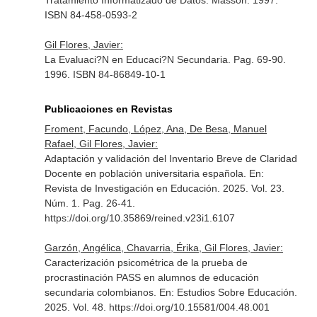
Tratamiento Informatizado de Datos
. Masson. 1997.
ISBN 84-458-0593-2
Gil Flores, Javier:
La Evaluaci?N en Educaci?N Secundaria. Pag. 69-90.
1996. ISBN 84-86849-10-1
Publicaciones en Revistas
Froment, Facundo, López, Ana, De Besa, Manuel
Rafael, Gil Flores, Javier:
Adaptación y validación del Inventario Breve de Claridad
Docente en población universitaria española.
En:
Revista de Investigación en Educación
. 2025. Vol. 23.
Núm. 1. Pag. 26-41.
https://doi.org/10.35869/reined.v23i1.6107
Garzón, Angélica, Chavarria, Érika, Gil Flores, Javier:
Caracterización psicométrica de la prueba de
procrastinación PASS en alumnos de educación
secundaria colombianos.
En: Estudios Sobre Educación
.
2025. Vol. 48. https://doi.org/10.15581/004.48.001