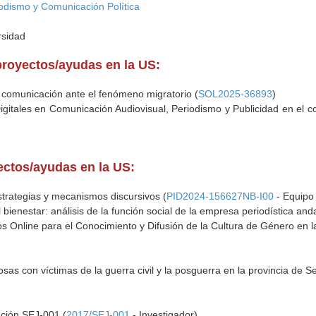
odismo y Comunicación Política
rsidad
proyectos/ayudas en la US:
comunicación ante el fenómeno migratorio (
SOL2025-36893
)
tales en Comunicación Audiovisual, Periodismo y Publicidad en el cont
yectos/ayudas en la US:
trategias y mecanismos discursivos (
PID2024-156627NB-I00
- Equipo 
l bienestar: análisis de la función social de la empresa periodística and
 Online para el Conocimiento y Difusión de la Cultura de Género en l
sas con víctimas de la guerra civil y la posguerra en la provincia de Sev
ación SEJ-001 (
2017/SEJ-001
- Investigador)