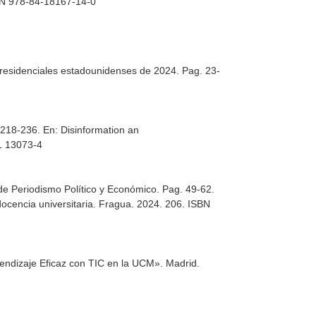
SBN 978-84-18167-14-0
 presidenciales estadounidenses de 2024. Pag. 23-
. 218-236.
En: Disinformation an
41 13073-4
 de Periodismo Político y Económico. Pag. 49-62.
docencia universitaria
. Fragua. 2024. 206. ISBN
rendizaje Eficaz con TIC en la UCM»
. Madrid.