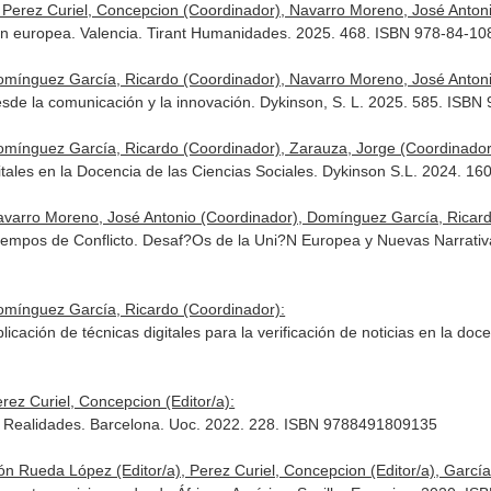
Perez Curiel, Concepcion (Coordinador), Navarro Moreno, José Antoni
ión europea. Valencia. Tirant Humanidades. 2025. 468. ISBN 978-84-1
omínguez García, Ricardo (Coordinador), Navarro Moreno, José Antoni
desde la comunicación y la innovación. Dykinson, S. L. 2025. 585. IS
omínguez García, Ricardo (Coordinador), Zarauza, Jorge (Coordinador
ales en la Docencia de las Ciencias Sociales. Dykinson S.L. 2024. 1
avarro Moreno, José Antonio (Coordinador), Domínguez García, Ricard
Tiempos de Conflicto. Desaf?Os de la Uni?N Europea y Nuevas Narrativ
omínguez García, Ricardo (Coordinador):
cación de técnicas digitales para la verificación de noticias en la doc
erez Curiel, Concepcion (Editor/a):
 y Realidades. Barcelona. Uoc. 2022. 228. ISBN 9788491809135
n Rueda López (Editor/a), Perez Curiel, Concepcion (Editor/a), García 