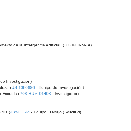
exto de la Inteligencia Artificial. (DIGIFORM-IA)
de Investigación)
aluza (
US-1380696
- Equipo de Investigación)
a Escuela (
P06-HUM-01408
- Investigador)
illa (
4384/1144
- Equipo Trabajo (Solicitud))