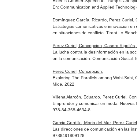
Biden's Counter-Speech to Trump's Conspirat
En: Communication and Applied Technologi
Domínguez García, Ricardo, Perez Curiel,
Estrategias comunicativas e innovación en 
en situaciones de conflicto
. Tirant Lo Blan
Perez Curiel, Concepcion, Casero Ripollés,
La lucha contra la desinformación en la so
en la comunicación
. Comunicación Social. 
Perez Curiel, Concepcion:
Exploring The Parallels among Wabi-Sabi, 
Mide. 2022
Villena Alarcón, Eduardo, Perez Curiel, Co
Emprender y comunicar en moda. Nuevos fo
978-84-368-4634-8
Garcia Gordillo, Maria del Mar, Perez Curie
Las direcciones de comunicación en las ins
9788491809128