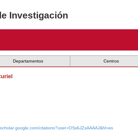
de Investigación
Departamentos
Centros
uriel
//scholar.google.com/citations?user=OSs6JZsAAAAJ&hl=es