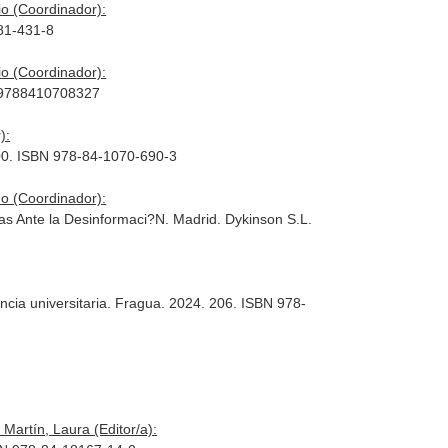
o (Coordinador):
081-431-8
o (Coordinador):
BN 9788410708327
):
600. ISBN 978-84-1070-690-3
o (Coordinador):
as Ante la Desinformaci?N. Madrid. Dykinson S.L.
encia universitaria. Fragua. 2024. 206. ISBN 978-
Martín, Laura (Editor/a):