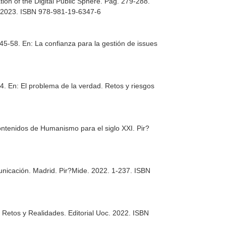
tion of the Digital Public Sphere. Pag. 279-288.
. 2023. ISBN 978-981-19-6347-6
 45-58.
En: La confianza para la gestión de issues
94.
En: El problema de la verdad. Retos y riesgos
ntenidos de Humanismo para el siglo XXI
. Pir?
unicación
. Madrid. Pir?Mide. 2022. 1-237. ISBN
: Retos y Realidades
. Editorial Uoc. 2022. ISBN