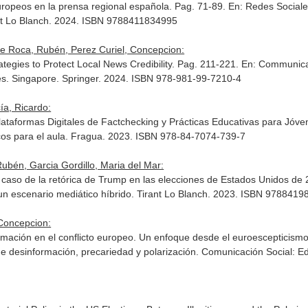
europeos en la prensa regional española. Pag. 71-89.
En: Redes Sociale
ant Lo Blanch. 2024. ISBN 9788411834995
e Roca, Rubén, Perez Curiel, Concepcion:
tegies to Protect Local News Credibility. Pag. 211-221.
En: Communica
es
. Singapore. Springer. 2024. ISBN 978-981-99-7210-4
ía, Ricardo:
lataformas Digitales de Factchecking y Prácticas Educativas para Jóv
os para el aula
. Fragua. 2023. ISBN 978-84-7074-739-7
ubén, Garcia Gordillo, Maria del Mar:
el caso de la retórica de Trump en las elecciones de Estados Unidos de
 un escenario mediático híbrido
. Tirant Lo Blanch. 2023. ISBN 978841
 Concepcion:
ormación en el conflicto europeo. Un enfoque desde el euroescepticismo
de desinformación, precariedad y polarización
. Comunicación Social: E