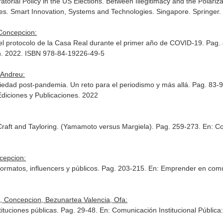
orial Policy in the US Elections. Between Illegitimacy and the Polariza
es. Smart Innovation, Systems and Technologies
. Singapore. Springer
 Concepcion:
el protocolo de la Casa Real durante el primer año de COVID-19. Pag.
ch. 2022. ISBN 978-84-19226-49-5
 Andreu:
ciedad post-pandemia. Un reto para el periodismo y más allá. Pag. 83-
Ediciones y Publicaciones. 2022
Craft and Tayloring. (Yamamoto versus Margiela). Pag. 259-273.
En: Co
ncepcion:
rmatos, influencers y públicos. Pag. 203-215.
En: Emprender en com
l, Concepcion, Bezunartea Valencia, Ofa:
tituciones públicas. Pag. 29-48.
En: Comunicación Institucional Pública