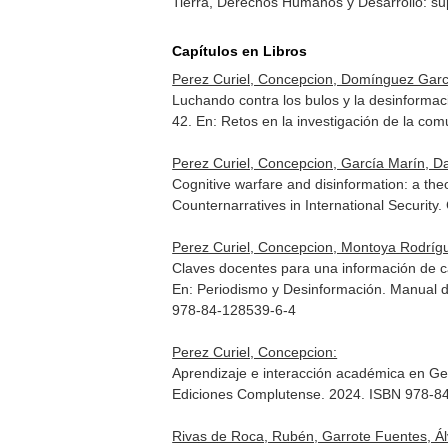
Tierra, Derechos Humanos y Desarrollo: sup
Capítulos en Libros
Perez Curiel, Concepcion, Domínguez Garcí
Luchando contra los bulos y la desinformac
42.
En: Retos en la investigación de la co
Perez Curiel, Concepcion, García Marín, Da
Cognitive warfare and disinformation: a th
Counternarratives in International Security.
Perez Curiel, Concepcion, Montoya Rodríg
Claves docentes para una información de cal
En: Periodismo y Desinformación. Manual de a
978-84-128539-6-4
Perez Curiel, Concepcion:
Aprendizaje e interacción académica en Ge
Ediciones Complutense. 2024. ISBN 978-8
Rivas de Roca, Rubén, Garrote Fuentes, Ál