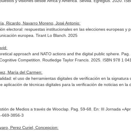
uestos y visiones desde África y América. Sevilla. Egregius. 2020. I
a, Ricardo, Navarro Moreno, José Antonio:
ión electoral: respuestas institucionales en las elecciones europeas y
municación europea
. Tirant Lo Blanch. 2025
vid:
eoretical approach and NATO actions and the digital public sphere. Pag
 Cognitive Competition
. Routledge Taylor Francis. 2025. ISBN 978 1 0
uez, María del Carmen:
idad: el uso de herramientas digitales de verificación en la signatura
plicación de técnicas digitales para la verificación de noticias en la 
stión de Medios a través de Wooclap. Pag. 59-68.
En: III Jornada «Ap
4-669-3856-3
varo, Perez Curiel, Concepcion: