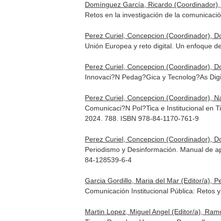
Domínguez García, Ricardo (Coordinador), 
Retos en la investigación de la comunicac
Perez Curiel, Concepcion (Coordinador), D
Unión Europea y reto digital. Un enfoque 
Perez Curiel, Concepcion (Coordinador), D
Innovaci?N Pedag?Gica y Tecnolog?As Digit
Perez Curiel, Concepcion (Coordinador), N
Comunicaci?N Pol?Tica e Institucional en 
2024. 788. ISBN 978-84-1170-761-9
Perez Curiel, Concepcion (Coordinador), D
Periodismo y Desinformación. Manual de apli
84-128539-6-4
Garcia Gordillo, Maria del Mar (Editor/a), P
Comunicación Institucional Pública: Retos
Martin Lopez, Miguel Angel (Editor/a), Ramó