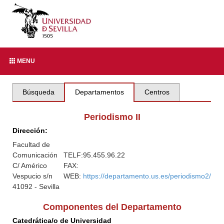
MENU
Búsqueda
Departamentos
Centros
Periodismo II
Dirección:
Facultad de
Comunicación
TELF:
95.455.96.22
C/ Américo
FAX:
Vespucio s/n
WEB:
https://departamento.us.es/periodismo2/
41092 - Sevilla
Componentes del Departamento
Catedrática/o de Universidad