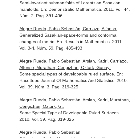
Semi-invariant submanifolds of Lorentzian Sasakian
manifolds.
En: Demonstratio Mathematica
. 2011. Vol. 44.
Núm. 2. Pag. 391-406
Alegre Rueda, Pablo Sebastián, Carriazo, Alfonso:
Generalized Sasakian-space-forms and conformal
changes of metric.
En: Results in Mathematics
. 2011.
Vol. 3-4. Núm. 59. Pag. 485-493
Alegre Rueda, Pablo Sebastián, Arslan, Kadri, Carriazo,
Alfonso, Murathan, Cengizhan, Ozturk, Gunay:
Some special types of developable ruled surface.
En:
Hacettepe Journal Of Mathematics And Statistics
. 2010.
Vol. 39. Núm. 3. Pag. 319-325
Alegre Rueda, Pablo Sebastián, Arslan, Kadri, Murathan,
Cengizhan, Ozturk, G.:
Some Special Type of Developable Ruled Surfaces.
2010. Vol. 39. Pag. 319-325
Alegre Rueda, Pablo Sebastián: