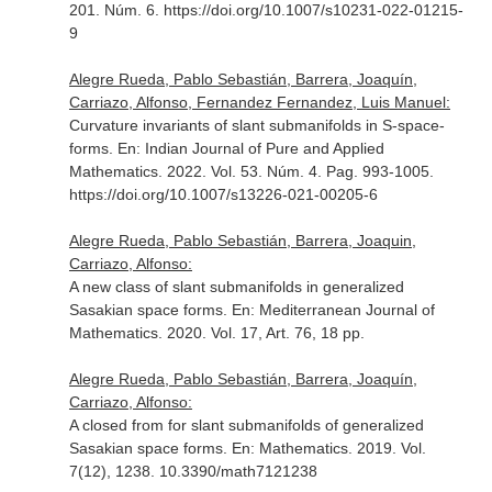
201. Núm. 6. https://doi.org/10.1007/s10231-022-01215-
9
Alegre Rueda, Pablo Sebastián, Barrera, Joaquín,
Carriazo, Alfonso, Fernandez Fernandez, Luis Manuel:
Curvature invariants of slant submanifolds in S-space-
forms.
En: Indian Journal of Pure and Applied
Mathematics
. 2022. Vol. 53. Núm. 4. Pag. 993-1005.
https://doi.org/10.1007/s13226-021-00205-6
Alegre Rueda, Pablo Sebastián, Barrera, Joaquin,
Carriazo, Alfonso:
A new class of slant submanifolds in generalized
Sasakian space forms.
En: Mediterranean Journal of
Mathematics
. 2020. Vol. 17, Art. 76, 18 pp.
Alegre Rueda, Pablo Sebastián, Barrera, Joaquín,
Carriazo, Alfonso:
A closed from for slant submanifolds of generalized
Sasakian space forms.
En: Mathematics
. 2019. Vol.
7(12), 1238. 10.3390/math7121238