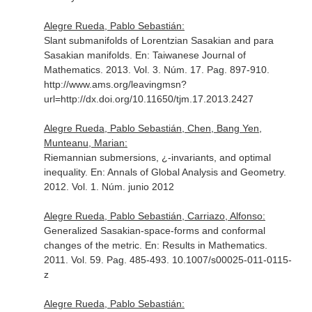
Alegre Rueda, Pablo Sebastián:
Slant submanifolds of Lorentzian Sasakian and para
Sasakian manifolds.
En: Taiwanese Journal of
Mathematics
. 2013. Vol. 3. Núm. 17. Pag. 897-910.
http://www.ams.org/leavingmsn?
url=http://dx.doi.org/10.11650/tjm.17.2013.2427
Alegre Rueda, Pablo Sebastián, Chen, Bang Yen,
Munteanu, Marian:
Riemannian submersions, ¿-invariants, and optimal
inequality.
En: Annals of Global Analysis and Geometry
.
2012. Vol. 1. Núm. junio 2012
Alegre Rueda, Pablo Sebastián, Carriazo, Alfonso:
Generalized Sasakian-space-forms and conformal
changes of the metric.
En: Results in Mathematics
.
2011. Vol. 59. Pag. 485-493. 10.1007/s00025-011-0115-
z
Alegre Rueda, Pablo Sebastián: