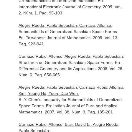
CR-submanifolds of Lorentzian manifolds.
En:
International Electronic Journal of Geometry
. 2009. Vol.
2. Núm. 1. Pag. 95-103
Alegre Rueda, Pablo Sebastián, Carriazo, Alfonso:
Submanifolds of Generalized Sasakian Space Forms.
En: Taiwanese Journal of Mathematics
. 2009. Vol. 13.
Pag. 923-941
Carriazo Rubio, Alfonso, Alegre Rueda, Pablo Sebastián:
Structures on Generalized Sasakian-Space-Forms.
En:
Differential Geometry and Its Applications
. 2008. Vol. 26.
Núm. 6. Pag. 656-666
Alegre Rueda, Pablo Sebastián, Carriazo Rubio, Alfonso,
Kim, Young Ho, Yoon, Dae Won:
B.-Y. Chen's Inequality for Submanifolds of Generalized
Space Forms.
En: Indian Journal of Pure and Applied
Mathematics
. 2007. Vol. 38. Núm. 3. Pag. 185-201
Carriazo Rubio, Alfonso, Blair, David E., Alegre Rueda,
Pablo Sebastián: