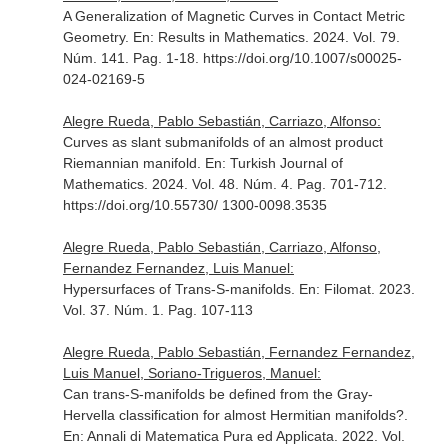
A Generalization of Magnetic Curves in Contact Metric
Geometry.
En: Results in Mathematics
. 2024. Vol. 79.
Núm. 141. Pag. 1-18. https://doi.org/10.1007/s00025-
024-02169-5
Alegre Rueda, Pablo Sebastián, Carriazo, Alfonso:
Curves as slant submanifolds of an almost product
Riemannian manifold.
En: Turkish Journal of
Mathematics
. 2024. Vol. 48. Núm. 4. Pag. 701-712.
https://doi.org/10.55730/ 1300-0098.3535
Alegre Rueda, Pablo Sebastián, Carriazo, Alfonso,
Fernandez Fernandez, Luis Manuel:
Hypersurfaces of Trans-S-manifolds.
En: Filomat
. 2023.
Vol. 37. Núm. 1. Pag. 107-113
Alegre Rueda, Pablo Sebastián, Fernandez Fernandez,
Luis Manuel, Soriano-Trigueros, Manuel:
Can trans-S-manifolds be defined from the Gray-
Hervella classification for almost Hermitian manifolds?.
En: Annali di Matematica Pura ed Applicata
. 2022. Vol.