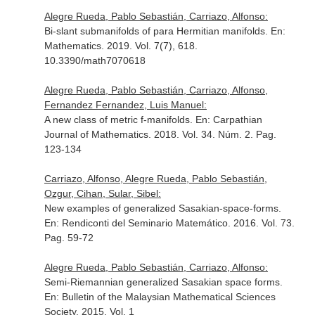
Alegre Rueda, Pablo Sebastián, Carriazo, Alfonso:
Bi-slant submanifolds of para Hermitian manifolds.
En:
Mathematics
. 2019. Vol. 7(7), 618.
10.3390/math7070618
Alegre Rueda, Pablo Sebastián, Carriazo, Alfonso,
Fernandez Fernandez, Luis Manuel:
A new class of metric f-manifolds.
En: Carpathian
Journal of Mathematics
. 2018. Vol. 34. Núm. 2. Pag.
123-134
Carriazo, Alfonso, Alegre Rueda, Pablo Sebastián,
Ozgur, Cihan, Sular, Sibel:
New examples of generalized Sasakian-space-forms.
En: Rendiconti del Seminario Matemático
. 2016. Vol. 73.
Pag. 59-72
Alegre Rueda, Pablo Sebastián, Carriazo, Alfonso:
Semi-Riemannian generalized Sasakian space forms.
En: Bulletin of the Malaysian Mathematical Sciences
Society
. 2015. Vol. 1