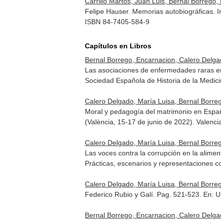
Carrillo Martos, Juan Luis, Bernal Borrego,
Felipe Hauser. Memorias autobiográficas. In
ISBN 84-7405-584-9
Capítulos en Libros
Bernal Borrego, Encarnacion, Calero Delga
Las asociaciones de enfermedades raras en
Sociedad Española de Historia de la Medici
Calero Delgado, María Luisa, Bernal Borre
Moral y pedagogía del matrimonio en Espa
(València, 15-17 de junio de 2022)
. Valenc
Calero Delgado, María Luisa, Bernal Borre
Las voces contra la corrupción en la alime
Prácticas, escenarios y representaciones
Calero Delgado, María Luisa, Bernal Borre
Federico Rubio y Galí. Pag. 521-523.
En: U
Bernal Borrego, Encarnacion, Calero Delga