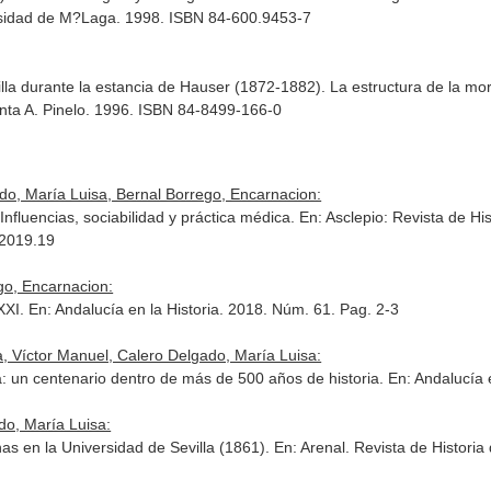
rsidad de M?Laga. 1998. ISBN 84-600.9453-7
illa durante la estancia de Hauser (1872-1882). La estructura de la mo
enta A. Pinelo. 1996. ISBN 84-8499-166-0
do, María Luisa, Bernal Borrego, Encarnacion:
Influencias, sociabilidad y práctica médica.
En: Asclepio: Revista de His
.2019.19
go, Encarnacion:
 XXI.
En: Andalucía en la Historia
. 2018. Núm. 61. Pag. 2-3
, Víctor Manuel, Calero Delgado, María Luisa:
la: un centenario dentro de más de 500 años de historia.
En: Andalucía e
do, María Luisa:
as en la Universidad de Sevilla (1861).
En: Arenal. Revista de Historia