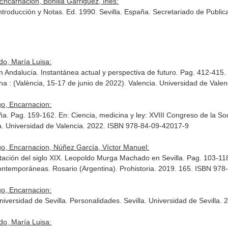
 Encarnacion, Bonilla Garriguez, Inés:
troducción y Notas. Ed. 1990. Sevilla. España. Secretariado de Publica
do, María Luisa:
 Andalucía. Instantánea actual y perspectiva de futuro. Pag. 412-415
na : (València, 15-17 de junio de 2022)
. Valencia. Universidad de Val
go, Encarnacion:
ña. Pag. 159-162.
En: Ciencia, medicina y ley: XVIII Congreso de la So
ia. Universidad de Valencia. 2022. ISBN 978-84-09-42017-9
go, Encarnacion, Núñez García, Víctor Manuel:
ntación del siglo XIX. Leopoldo Murga Machado en Sevilla. Pag. 103-11
 contemporáneas
. Rosario (Argentina). Prohistoria. 2019. 165. ISBN 97
go, Encarnacion:
niversidad de Sevilla. Personalidades
. Sevilla. Universidad de Sevilla
do, María Luisa: