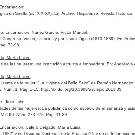
 Encarnacion:
gica en Sevilla (ss. XIX-XX).
En: Archivo Hispalense. Revista Histórica, L
go, Encarnacion, Núñez García, Víctor Manuel:
 Congreso: Voces, silencios y perfil sociológico (1810-1869).
En: Archi
Pag. 73-98
do, María Luisa:
 de las mujeres: una institución altruista e innovadora.
En: Andalucía e
do, María Luisa:
lizante de la mujer: "La Higiene del Bello Sexo" de Ramón Hernández
65. Núm. 1. Pag. 1-15. http://dx.doi.org/10.3989/asclepio.2013.09
s, Juan Luis:
dades de las mujeres: La policlínica como espacio de enseñanza y asi
. Vol. 90. Núm. 273-275. Pag. 11-39
, Encarnacion, Calero Delgado, María Luisa:
1892) y su Discurso Doctrinal "de la Prostituci?N y de su Influencia e