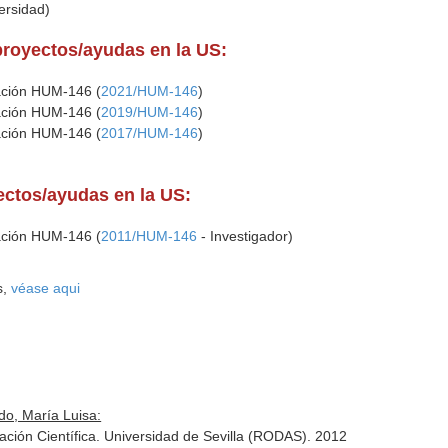
versidad)
proyectos/ayudas en la US:
gación HUM-146 (
2021/HUM-146
)
gación HUM-146 (
2019/HUM-146
)
gación HUM-146 (
2017/HUM-146
)
yectos/ayudas en la US:
gación HUM-146 (
2011/HUM-146
- Investigador)
s,
véase aqui
do, María Luisa:
ción Científica. Universidad de Sevilla (RODAS). 2012