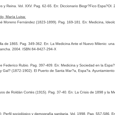
s y Reina. Vol. XXV. Pag. 62-65.
En: Diccionario Biogr?Fico Espa?Ol
.
do, María Luisa:
José Moreno Fernández (1823-1899). Pag. 169-181.
En: Medicina, Ideol
villa de 1865. Pag. 349-362.
En: La Medicina Ante el Nuevo Milenio: una
a Mancha. 2004. ISBN 84-8427-294-X
 de Federico Rubio. Pag. 397-409.
En: Medicina y Sociedad en la Espa?
 y Gal? (1872-1902)
. El Puerto de Santa Mar?a, Espa?a. Ayuntamiento 
ayos de Roldán Cortés (1915). Pag. 37-40.
En: La Crisis de 1898 y la 
): Perfil sociológico y demografía sanitaria. Vol. 1998. Pag. 557-586.
En