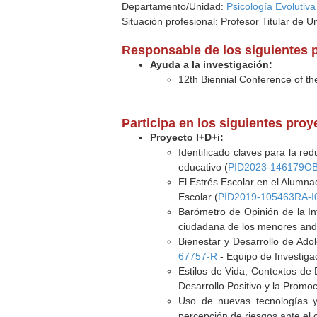
Departamento/Unidad:
Psicología Evolutiva
Situación profesional: Profesor Titular de U
Responsable de los siguientes 
Ayuda a la investigación:
12th Biennial Conference of t
Participa en los siguientes pro
Proyecto I+D+i:
Identificado claves para la re
educativo (
PID2023-146179OB
El Estrés Escolar en el Alumna
Escolar (
PID2019-105463RA-I
Barómetro de Opinión de la In
ciudadana de los menores and
Bienestar y Desarrollo de Ado
67757-R
- Equipo de Investiga
Estilos de Vida, Contextos de
Desarrollo Positivo y la Promoc
Uso de nuevas tecnologías y 
percepción de riesgos ante el 