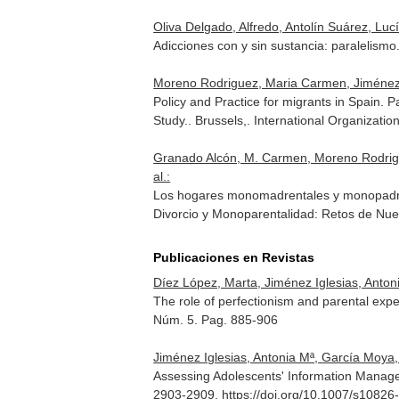
Oliva Delgado, Alfredo, Antolín Suárez, Lucí
Adicciones con y sin sustancia: paralelismo
Moreno Rodriguez, Maria Carmen, Jiménez Ig
Policy and Practice for migrants in Spain. 
Study.
. Brussels,. International Organizati
Granado Alcón, M. Carmen, Moreno Rodrigue
al.:
Los hogares monomadrentales y monopadrent
Divorcio y Monoparentalidad: Retos de Nues
Publicaciones en Revistas
Díez López, Marta, Jiménez Iglesias, Anto
The role of perfectionism and parental expe
Núm. 5. Pag. 885-906
Jiménez Iglesias, Antonia Mª, García Moya
Assessing Adolescents' Information Manage
2903-2909. https://doi.org/10.1007/s1082