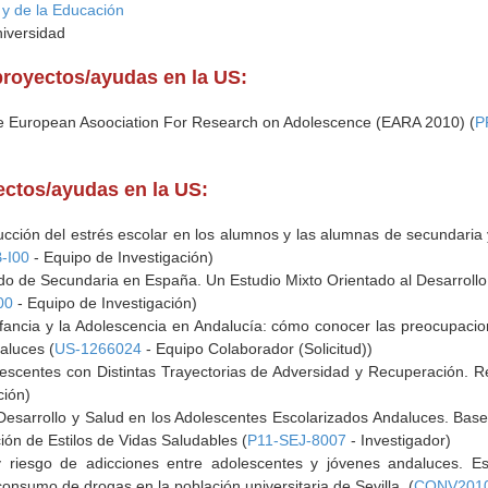
 y de la Educación
niversidad
proyectos/ayudas en la US:
he European Asoociation For Research on Adolescence (EARA 2010) (
P
yectos/ayudas en la US:
ducción del estrés escolar en los alumnos y las alumnas de secundaria
-I00
- Equipo de Investigación)
do de Secundaria en España. Un Estudio Mixto Orientado al Desarrollo
00
- Equipo de Investigación)
fancia y la Adolescencia en Andalucía: cómo conocer las preocupacion
aluces (
US-1266024
- Equipo Colaborador (Solicitud))
lescentes con Distintas Trayectorias de Adversidad y Recuperación. Re
ción)
 Desarrollo y Salud en los Adolescentes Escolarizados Andaluces. Base
ión de Estilos de Vidas Saludables (
P11-SEJ-8007
- Investigador)
riesgo de adicciones entre adolescentes y jóvenes andaluces. Est
consumo de drogas en la población universitaria de Sevilla. (
CONV2010