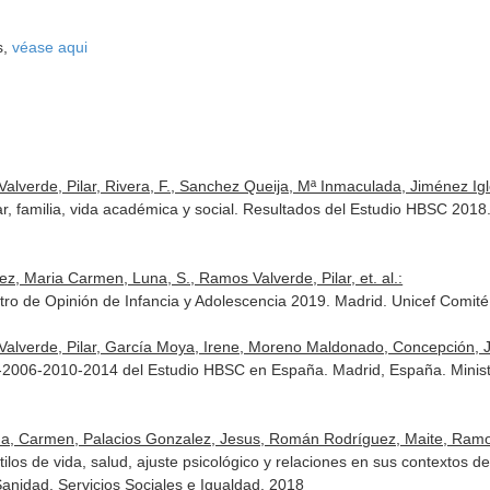
s,
véase aqui
erde, Pilar, Rivera, F., Sanchez Queija, Mª Inmaculada, Jiménez Igles
r, familia, vida académica y social. Resultados del Estudio HBSC 2018.
z, Maria Carmen, Luna, S., Ramos Valverde, Pilar, et. al.:
tro de Opinión de Infancia y Adolescencia 2019. Madrid. Unicef Comité
verde, Pilar, García Moya, Irene, Moreno Maldonado, Concepción, Jimé
-2006-2010-2014 del Estudio HBSC en España. Madrid, España. Minister
 Carmen, Palacios Gonzalez, Jesus, Román Rodríguez, Maite, Ramos Va
ilos de vida, salud, ajuste psicológico y relaciones en sus contextos 
anidad, Servicios Sociales e Igualdad. 2018