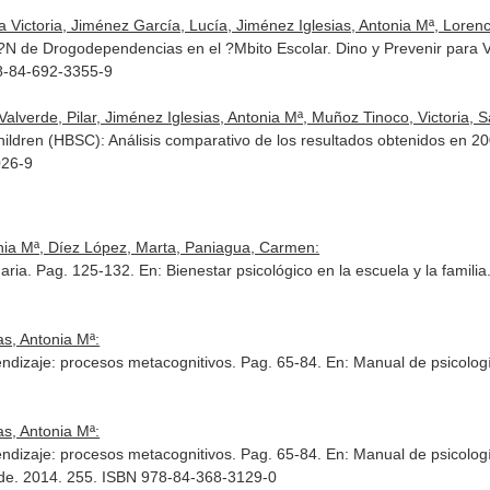
a Victoria, Jiménez García, Lucía, Jiménez Iglesias, Antonia Mª, Lorence
 de Drogodependencias en el ?Mbito Escolar. Dino y Prevenir para Viv
78-84-692-3355-9
erde, Pilar, Jiménez Iglesias, Antonia Mª, Muñoz Tinoco, Victoria, Sa
ildren (HBSC): Análisis comparativo de los resultados obtenidos en 2
026-9
onia Mª, Díez López, Marta, Paniagua, Carmen:
daria. Pag. 125-132.
En: Bienestar psicológico en la escuela y la familia
s, Antonia Mª:
rendizaje: procesos metacognitivos. Pag. 65-84.
En: Manual de psicolog
s, Antonia Mª:
rendizaje: procesos metacognitivos. Pag. 65-84.
En: Manual de psicolog
ide. 2014. 255. ISBN 978-84-368-3129-0