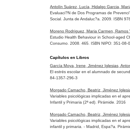
Antolín Suárez, Lucía, Hidalgo Garcia, Mari
Evaluaci?N de Dos Programas de Prevenci?N
Social. Junta de Andaluc?a. 2009. ISBN 9
Moreno Rodriguez, Maria Carmen, Ramos Valv
Estudio Health Behaviour in School-aged Ch
Consumo. 2008. 465. ISBN NIPO: 351-08-
Capítulos en Libros
García Moya, Irene, Jiménez Iglesias, Ant
El estrés escolar en el alumnado de secun
84-1357-296-3
Morgado Camacho, Beatriz, Jiménez Iglesia
Variables psicológicas implicadas en el ap
Infantil y Primaria (2ª ed)
. Pirámide. 2016
Morgado Camacho, Beatriz, Jiménez Iglesia
Variables psicológicas implicadas en el ap
infantil y primaria
. - Madrid, Espa?a. Pirám