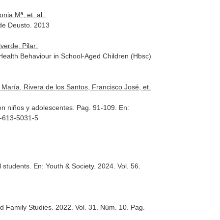
nia Mª, et. al.:
 de Deusto. 2013
erde, Pilar:
Health Behaviour in School-Aged Children (Hbsc)
aría, Rivera de los Santos, Francisco José, et.
en niños y adolescentes. Pag. 91-109.
En:
84-613-5031-5
l students.
En: Youth & Society
. 2024. Vol. 56.
nd Family Studies
. 2022. Vol. 31. Núm. 10. Pag.