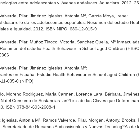
ecnologías entre adolescentes y jóvenes andaluces. Aguaclara. 2012. 
verde, Pilar, Jiménez Iglesias, Antonia Mª, García Moya, Irene:
 el desarrollo de los adolescentes españoles. Resumen del estudio Hea
ciales e Igualdad. 2012. ISBN NIPO: 680-12-015-9
verde, Pilar, Muñoz Tinoco, Victoria, Sanchez Queija, Mª Inmaculada,
 Resumen del estudio Health Behaviour in School-aged Children (HBSC-2
10366
verde, Pilar, Jiménez Iglesias, Antonia Mª:
grantes en España. Estudio Health Behaviour in School-aged Children (
0-11-035-0 (NIPO)
edo, Moreno Rodriguez, Maria Carmen, Lorence Lara, Bárbara, Jiménez Ig
 del Consumo de Sustancias. an?Lisis de las Claves que Determinan su
010. ISBN 978-84-693-2608-4
glesias, Antonia Mª, Ramos Valverde, Pilar, Morgan, Antony, Brooks, 
). Secretariado de Recursos Audiosvisuales y Nuevas Tecnolog?As de l