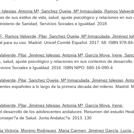
lesias, Antonia Mª, Sanchez Queija, Mª Inmaculada, Ramos Valverde, P
s de sus estilos de vida, salud, ajuste psicológico y relaciones en sus
sterio de Sanidad, Servicios Sociales e Igualdad. 2018
, Ramos Valverde, Pilar, Sanchez Queija, Mª Inmaculada, Jiménez Igles
al para su uso. Madrid. Unicef Comité Español. 2017. 68. ISBN 978-8
erde, Pilar, Jiménez Iglesias, Antonia Mª, García Moya, Irene, Sanch
a, salud, ajuste psicológico y relaciones en sus contextos de desarrol
rvicios Sociales e Igualdad. 2016. ISBN NIPO: 680-16-090-4
erde, Pilar, Sanchez Queija, Mª Inmaculada, Jiménez Iglesias, Antoni
scentes españoles a lo largo de la primera década del milenio. Madrid. M
verde, Pilar, Jiménez Iglesias, Antonia Mª, García Moya, Irene:
el desarrollo de los adolescentes andaluces. Resumen del estudio Hea
onsejer?a de Salud. Junta Andaluc?a. 2013. 130
ia Victoria, Moreno Rodriguez, Maria Carmen, Jiménez García, Lucía, Ji