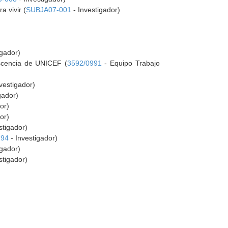
 vivir (
SUBJA07-001
- Investigador)
igador)
escencia de UNICEF (
3592/0991
- Equipo Trabajo
vestigador)
gador)
or)
or)
stigador)
294
- Investigador)
igador)
stigador)