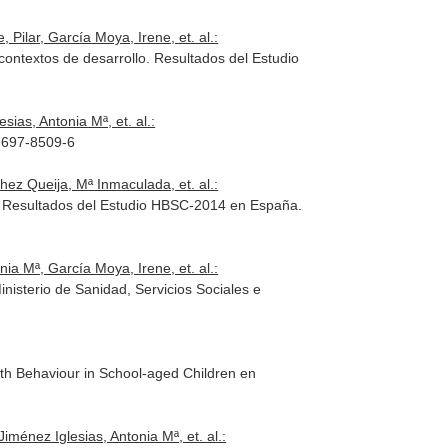
ilar, García Moya, Irene, et. al.:
 contextos de desarrollo. Resultados del Estudio
ias, Antonia Mª, et. al.:
4-697-8509-6
ez Queija, Mª Inmaculada, et. al.:
lo. Resultados del Estudio HBSC-2014 en España.
a Mª, García Moya, Irene, et. al.:
inisterio de Sanidad, Servicios Sociales e
lth Behaviour in School-aged Children en
ménez Iglesias, Antonia Mª, et. al.: