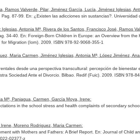
a, Ramos Valverde, Pilar, Jiménez García, Lucía, Jiménez Iglesias, Anto
. Pag. 87-99.
En: ¿Existen las adicciones sin sustancias?
. Universidad
lesias, Antonia Mª, Rivera de los Santos, Francisco José, Ramos Valv
Pag. 34-40.
En: Foreign-Born Children in Europe: an Overview from the 
on for Migration (Iom). 2009. ISBN 978-92-9068-355-1
z, Maria Carmen, Jiménez Iglesias, Antonia Mª, López Jiménez, Ana M
ales desde una perspectiva transcultural: percepción de bienestar 
tra Sociedad Ante el Divorcio
. Bilbao. Redif (Fuic). 2009. ISBN 978-
nia Mª, Paniagua, Carmen, García Moya, Irene:
ctations in the school stress and health complaints of secondary schoo
, Irene, Moreno Rodriguez, Maria Carmen:
ment with Mothers and Fathers: A Brief Report.
En: Journal of Child a
6-022-02377-z