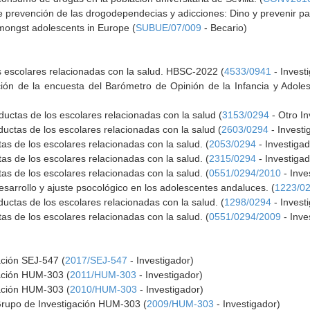
 prevención de las drogodependecias y adicciones: Dino y prevenir para
mongst adolescents in Europe (
SUBUE/07/009
- Becario)
s escolares relacionadas con la salud. HBSC-2022 (
4533/0941
- Invest
ción de la encuesta del Barómetro de Opinión de la Infancia y Adol
uctas de los escolares relacionadas con la salud (
3153/0294
- Otro In
uctas de los escolares relacionadas con la salud (
2603/0294
- Investi
s de los escolares relacionadas con la salud. (
2053/0294
- Investigad
s de los escolares relacionadas con la salud. (
2315/0294
- Investigad
s de los escolares relacionadas con la salud. (
0551/0294/2010
- Inve
esarrollo y ajuste psocológico en los adolescentes andaluces. (
1223/0
uctas de los escolares relacionadas con la salud. (
1298/0294
- Invest
s de los escolares relacionadas con la salud. (
0551/0294/2009
- Inve
ación SEJ-547 (
2017/SEJ-547
- Investigador)
gación HUM-303 (
2011/HUM-303
- Investigador)
gación HUM-303 (
2010/HUM-303
- Investigador)
Grupo de Investigación HUM-303 (
2009/HUM-303
- Investigador)