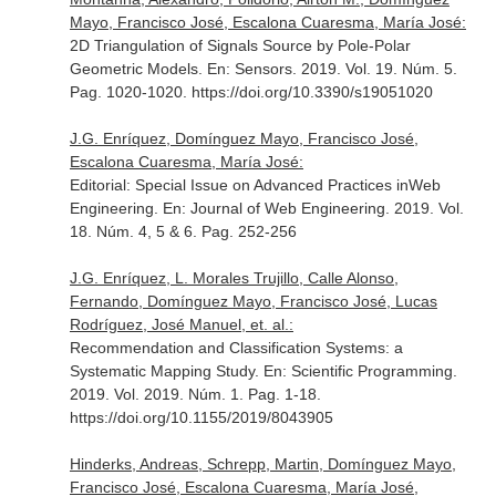
Mayo, Francisco José, Escalona Cuaresma, María José:
2D Triangulation of Signals Source by Pole-Polar
Geometric Models.
En: Sensors
. 2019. Vol. 19. Núm. 5.
Pag. 1020-1020. https://doi.org/10.3390/s19051020
J.G. Enríquez, Domínguez Mayo, Francisco José,
Escalona Cuaresma, María José:
Editorial: Special Issue on Advanced Practices inWeb
Engineering.
En: Journal of Web Engineering
. 2019. Vol.
18. Núm. 4, 5 & 6. Pag. 252-256
J.G. Enríquez, L. Morales Trujillo, Calle Alonso,
Fernando, Domínguez Mayo, Francisco José, Lucas
Rodríguez, José Manuel, et. al.:
Recommendation and Classification Systems: a
Systematic Mapping Study.
En: Scientific Programming
.
2019. Vol. 2019. Núm. 1. Pag. 1-18.
https://doi.org/10.1155/2019/8043905
Hinderks, Andreas, Schrepp, Martin, Domínguez Mayo,
Francisco José, Escalona Cuaresma, María José,