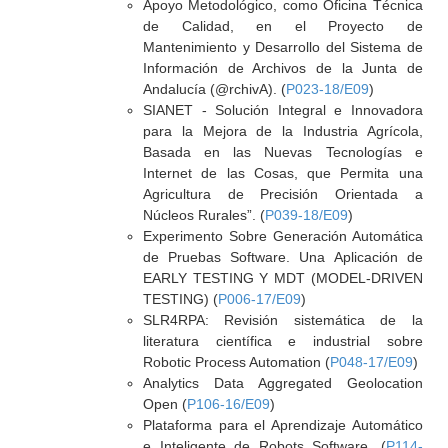
Apoyo Metodológico, como Oficina Técnica
de Calidad, en el Proyecto de
Mantenimiento y Desarrollo del Sistema de
Información de Archivos de la Junta de
Andalucía (@rchivA). (
P023-18/E09
)
SIANET - Solución Integral e Innovadora
para la Mejora de la Industria Agrícola,
Basada en las Nuevas Tecnologías e
Internet de las Cosas, que Permita una
Agricultura de Precisión Orientada a
Núcleos Rurales”. (
P039-18/E09
)
Experimento Sobre Generación Automática
de Pruebas Software. Una Aplicación de
EARLY TESTING Y MDT (MODEL-DRIVEN
TESTING) (
P006-17/E09
)
SLR4RPA: Revisión sistemática de la
literatura científica e industrial sobre
Robotic Process Automation (
P048-17/E09
)
Analytics Data Aggregated Geolocation
Open (
P106-16/E09
)
Plataforma para el Aprendizaje Automático
e Inteligente de Robots Software. (
P114-