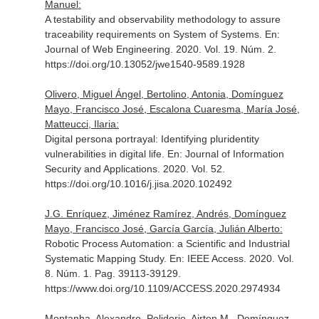
Manuel:
A testability and observability methodology to assure
traceability requirements on System of Systems.
En:
Journal of Web Engineering
. 2020. Vol. 19. Núm. 2.
https://doi.org/10.13052/jwe1540-9589.1928
Olivero, Miguel Ángel, Bertolino, Antonia, Domínguez
Mayo, Francisco José, Escalona Cuaresma, María José,
Matteucci, Ilaria:
Digital persona portrayal: Identifying pluridentity
vulnerabilities in digital life.
En: Journal of Information
Security and Applications
. 2020. Vol. 52.
https://doi.org/10.1016/j.jisa.2020.102492
J.G. Enríquez, Jiménez Ramírez, Andrés, Domínguez
Mayo, Francisco José, García García, Julián Alberto:
Robotic Process Automation: a Scientific and Industrial
Systematic Mapping Study.
En: IEEE Access
. 2020. Vol.
8. Núm. 1. Pag. 39113-39129.
https://www.doi.org/10.1109/ACCESS.2020.2974934
Montanha, Alexandro, Polidorio, Airton M., Domínguez