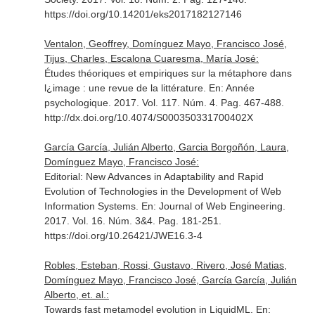
https://doi.org/10.14201/eks2017182127146
Ventalon, Geoffrey, Domínguez Mayo, Francisco José,
Tijus, Charles, Escalona Cuaresma, María José:
Études théoriques et empiriques sur la métaphore dans
l¿image : une revue de la littérature.
En: Année
psychologique
. 2017. Vol. 117. Núm. 4. Pag. 467-488.
http://dx.doi.org/10.4074/S000350331700402X
García García, Julián Alberto, Garcia Borgoñón, Laura,
Domínguez Mayo, Francisco José:
Editorial: New Advances in Adaptability and Rapid
Evolution of Technologies in the Development of Web
Information Systems.
En: Journal of Web Engineering
.
2017. Vol. 16. Núm. 3&4. Pag. 181-251.
https://doi.org/10.26421/JWE16.3-4
Robles, Esteban, Rossi, Gustavo, Rivero, José Matias,
Domínguez Mayo, Francisco José, García García, Julián
Alberto, et. al.:
Towards fast metamodel evolution in LiquidML.
En: