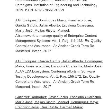
Paradigms
. Institution of Engineering and Technology.
2019. ISBN 978-1-78561-977-9
J.G. Enríquez, Domínguez Mayo, Francisco José,
García García, Julián Alberto, Escalona Cuaresma,
María José, Mejías Risoto, Manuel:
A framework to manage quality of Enterprise Content
Management Systems. Vol. 1. Pag. 111-133.
En: Quality
Control and Assurance - An Ancient Greek Term Re-
Mastered
. Intech. 2017
J.G. Enríquez, García García, Julián Alberto, Domínguez
Mayo, Francisco José, Escalona Cuaresma, María José:
ALAMEDA Ecosystem: Centering efforts in Software
Testing Development. Vol. 1. Pag. 155-172.
En: Quality
Control and Assurance - An Ancient Greek Term Re-
Mastered
. Intech. 2017
Gutiérrez Rodríguez, Javier Jesús, Escalona Cuaresma,
María José, Mejías Risoto, Manuel, Domínguez Mayo,
Francisco José, Ruiz Cutilla, Carmen Maria: