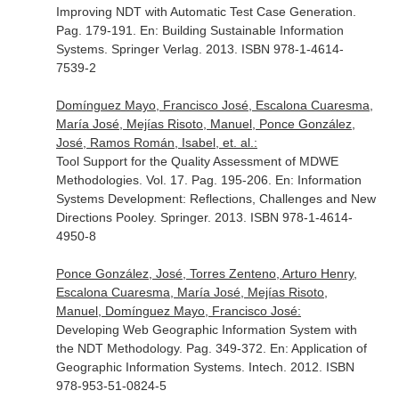
Improving NDT with Automatic Test Case Generation.
Pag. 179-191.
En: Building Sustainable Information
Systems
. Springer Verlag. 2013. ISBN 978-1-4614-
7539-2
Domínguez Mayo, Francisco José, Escalona Cuaresma,
María José, Mejías Risoto, Manuel, Ponce González,
José, Ramos Román, Isabel, et. al.:
Tool Support for the Quality Assessment of MDWE
Methodologies. Vol. 17. Pag. 195-206.
En: Information
Systems Development: Reflections, Challenges and New
Directions Pooley
. Springer. 2013. ISBN 978-1-4614-
4950-8
Ponce González, José, Torres Zenteno, Arturo Henry,
Escalona Cuaresma, María José, Mejías Risoto,
Manuel, Domínguez Mayo, Francisco José:
Developing Web Geographic Information System with
the NDT Methodology. Pag. 349-372.
En: Application of
Geographic Information Systems
. Intech. 2012. ISBN
978-953-51-0824-5