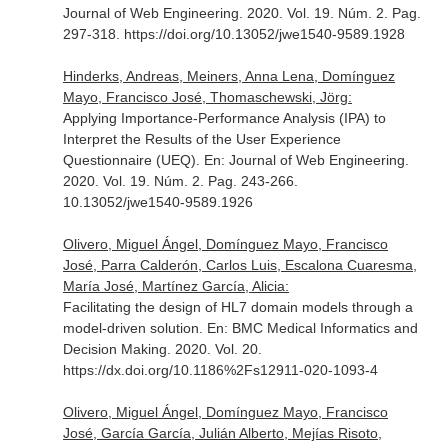
Journal of Web Engineering
. 2020. Vol. 19. Núm. 2. Pag.
297-318. https://doi.org/10.13052/jwe1540-9589.1928
Hinderks, Andreas, Meiners, Anna Lena, Domínguez
Mayo, Francisco José, Thomaschewski, Jörg:
Applying Importance-Performance Analysis (IPA) to
Interpret the Results of the User Experience
Questionnaire (UEQ).
En: Journal of Web Engineering
.
2020. Vol. 19. Núm. 2. Pag. 243-266.
10.13052/jwe1540-9589.1926
Olivero, Miguel Ángel, Domínguez Mayo, Francisco
José, Parra Calderón, Carlos Luis, Escalona Cuaresma,
María José, Martínez García, Alicia:
Facilitating the design of HL7 domain models through a
model-driven solution.
En: BMC Medical Informatics and
Decision Making
. 2020. Vol. 20.
https://dx.doi.org/10.1186%2Fs12911-020-1093-4
Olivero, Miguel Ángel, Domínguez Mayo, Francisco
José, García García, Julián Alberto, Mejías Risoto,