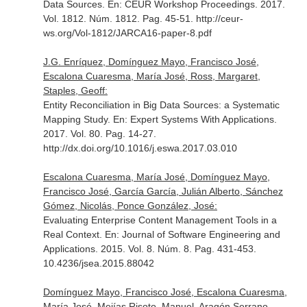
Data Sources.
En: CEUR Workshop Proceedings
. 2017.
Vol. 1812. Núm. 1812. Pag. 45-51. http://ceur-
ws.org/Vol-1812/JARCA16-paper-8.pdf
J.G. Enríquez, Domínguez Mayo, Francisco José,
Escalona Cuaresma, María José, Ross, Margaret,
Staples, Geoff:
Entity Reconciliation in Big Data Sources: a Systematic
Mapping Study.
En: Expert Systems With Applications
.
2017. Vol. 80. Pag. 14-27.
http://dx.doi.org/10.1016/j.eswa.2017.03.010
Escalona Cuaresma, María José, Domínguez Mayo,
Francisco José, García García, Julián Alberto, Sánchez
Gómez, Nicolás, Ponce González, José:
Evaluating Enterprise Content Management Tools in a
Real Context.
En: Journal of Software Engineering and
Applications
. 2015. Vol. 8. Núm. 8. Pag. 431-453.
10.4236/jsea.2015.88042
Domínguez Mayo, Francisco José, Escalona Cuaresma,
María José, Mejías Risoto, Manuel, Aragón Serrano,