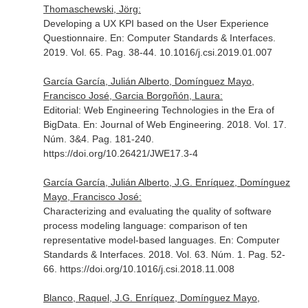
Thomaschewski, Jörg:
Developing a UX KPI based on the User Experience
Questionnaire.
En: Computer Standards & Interfaces
.
2019. Vol. 65. Pag. 38-44. 10.1016/j.csi.2019.01.007
García García, Julián Alberto, Domínguez Mayo,
Francisco José, Garcia Borgoñón, Laura:
Editorial: Web Engineering Technologies in the Era of
BigData.
En: Journal of Web Engineering
. 2018. Vol. 17.
Núm. 3&4. Pag. 181-240.
https://doi.org/10.26421/JWE17.3-4
García García, Julián Alberto, J.G. Enríquez, Domínguez
Mayo, Francisco José:
Characterizing and evaluating the quality of software
process modeling language: comparison of ten
representative model-based languages.
En: Computer
Standards & Interfaces
. 2018. Vol. 63. Núm. 1. Pag. 52-
66. https://doi.org/10.1016/j.csi.2018.11.008
Blanco, Raquel, J.G. Enríquez, Domínguez Mayo,