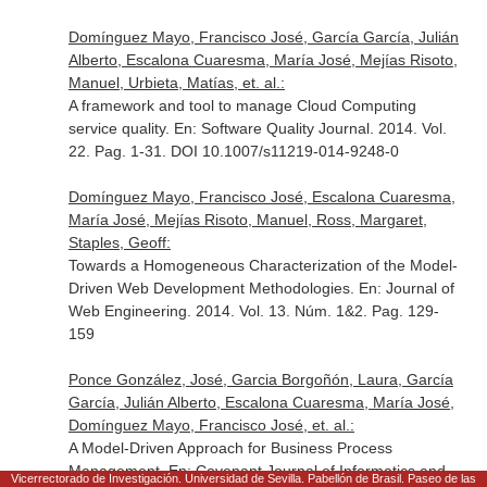
Domínguez Mayo, Francisco José, García García, Julián
Alberto, Escalona Cuaresma, María José, Mejías Risoto,
Manuel, Urbieta, Matías, et. al.:
A framework and tool to manage Cloud Computing
service quality.
En: Software Quality Journal
. 2014. Vol.
22. Pag. 1-31. DOI 10.1007/s11219-014-9248-0
Domínguez Mayo, Francisco José, Escalona Cuaresma,
María José, Mejías Risoto, Manuel, Ross, Margaret,
Staples, Geoff:
Towards a Homogeneous Characterization of the Model-
Driven Web Development Methodologies.
En: Journal of
Web Engineering
. 2014. Vol. 13. Núm. 1&2. Pag. 129-
159
Ponce González, José, Garcia Borgoñón, Laura, García
García, Julián Alberto, Escalona Cuaresma, María José,
Domínguez Mayo, Francisco José, et. al.:
A Model-Driven Approach for Business Process
Management.
En: Covenant Journal of Informatics and
Vicerrectorado de Investigación. Universidad de Sevilla. Pabellón de Brasil. Paseo de las