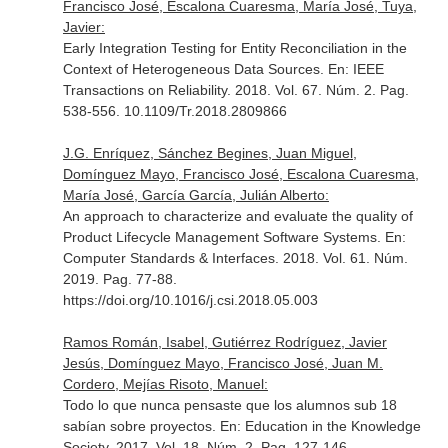
Francisco José, Escalona Cuaresma, María José, Tuya,
Javier:
Early Integration Testing for Entity Reconciliation in the
Context of Heterogeneous Data Sources.
En: IEEE
Transactions on Reliability
. 2018. Vol. 67. Núm. 2. Pag.
538-556. 10.1109/Tr.2018.2809866
J.G. Enríquez, Sánchez Begines, Juan Miguel,
Domínguez Mayo, Francisco José, Escalona Cuaresma,
María José, García García, Julián Alberto:
An approach to characterize and evaluate the quality of
Product Lifecycle Management Software Systems.
En:
Computer Standards & Interfaces
. 2018. Vol. 61. Núm.
2019. Pag. 77-88.
https://doi.org/10.1016/j.csi.2018.05.003
Ramos Román, Isabel, Gutiérrez Rodríguez, Javier
Jesús, Domínguez Mayo, Francisco José, Juan M.
Cordero, Mejías Risoto, Manuel:
Todo lo que nunca pensaste que los alumnos sub 18
sabían sobre proyectos.
En: Education in the Knowledge
Society
. 2017. Vol. 18. Núm. 2. Pag. 127-146.