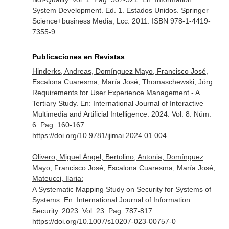
System Development
. Ed. 1. Estados Unidos. Springer
Science+business Media, Lcc. 2011. ISBN 978-1-4419-
7355-9
Publicaciones en Revistas
Hinderks, Andreas, Domínguez Mayo, Francisco José,
Escalona Cuaresma, María José, Thomaschewski, Jörg:
Requirements for User Experience Management - A
Tertiary Study.
En: International Journal of Interactive
Multimedia and Artificial Intelligence
. 2024. Vol. 8. Núm.
6. Pag. 160-167.
https://doi.org/10.9781/ijimai.2024.01.004
Olivero, Miguel Ángel, Bertolino, Antonia, Domínguez
Mayo, Francisco José, Escalona Cuaresma, María José,
Mateucci, Ilaria:
A Systematic Mapping Study on Security for Systems of
Systems.
En: International Journal of Information
Security
. 2023. Vol. 23. Pag. 787-817.
https://doi.org/10.1007/s10207-023-00757-0