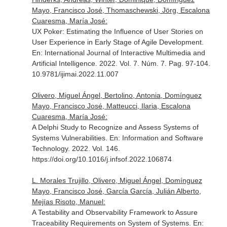
Mayo, Francisco José, Thomaschewski, Jörg, Escalona
Cuaresma, María José:
UX Poker: Estimating the Influence of User Stories on
User Experience in Early Stage of Agile Development.
En: International Journal of Interactive Multimedia and
Artificial Intelligence
. 2022. Vol. 7. Núm. 7. Pag. 97-104.
10.9781/ijimai.2022.11.007
Olivero, Miguel Ángel, Bertolino, Antonia, Domínguez
Mayo, Francisco José, Matteucci, Ilaria, Escalona
Cuaresma, María José:
A Delphi Study to Recognize and Assess Systems of
Systems Vulnerabilities.
En: Information and Software
Technology
. 2022. Vol. 146.
https://doi.org/10.1016/j.infsof.2022.106874
L. Morales Trujillo, Olivero, Miguel Ángel, Domínguez
Mayo, Francisco José, García García, Julián Alberto,
Mejías Risoto, Manuel:
A Testability and Observability Framework to Assure
Traceability Requirements on System of Systems.
En: