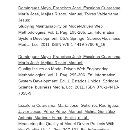
Domínguez Mayo, Francisco José, Escalona Cuaresma,
María José, Mejías Risoto, Manuel, Torres Valderrama,
Jesús:
Studying Maintainability on Model-Driven Web
Methodologies. Vol. 1. Pag. 195-206.
En: Information
System Development
. USA. Springer Science+business
Media, Lcc. 2011. ISBN 978-1-4419-9790-6_16
Domínguez Mayo, Francisco José, Escalona Cuaresma,
María José, Mejías Risoto, Manuel:
Quality Issues on Model-Driven Web Engineering
Methodologies. Vol. 1. Pag. 295-306.
En: Information
System Development
. Ed. 1. Estados Unidos. Springer
Science+business Media, Lcc. 2011. ISBN 978-1-4419-
7355-9
Escalona Cuaresma, María José, Gutiérrez Rodríguez,
Javier Jesús, Pérez Pérez, Manuel, Molina González,
Antonio, Martinez Force, Emilio, et. al.:
Measuring the Quality of Model-Driven Projects With
Ndt-Quality. Vol. 1. Pag. 307-321.
En: Information