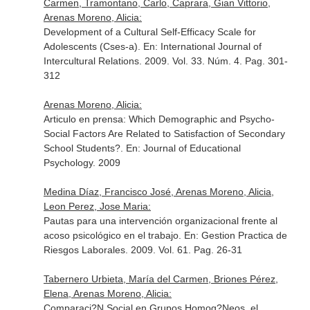
Carmen, Tramontano, Carlo, Caprara, Gian Vittorio,
Arenas Moreno, Alicia:
Development of a Cultural Self-Efficacy Scale for
Adolescents (Cses-a).
En: International Journal of
Intercultural Relations
. 2009. Vol. 33. Núm. 4. Pag. 301-
312
Arenas Moreno, Alicia:
Articulo en prensa: Which Demographic and Psycho-
Social Factors Are Related to Satisfaction of Secondary
School Students?.
En: Journal of Educational
Psychology
. 2009
Medina Díaz, Francisco José, Arenas Moreno, Alicia,
Leon Perez, Jose Maria:
Pautas para una intervención organizacional frente al
acoso psicológico en el trabajo.
En: Gestion Practica de
Riesgos Laborales
. 2009. Vol. 61. Pag. 26-31
Tabernero Urbieta, María del Carmen, Briones Pérez,
Elena, Arenas Moreno, Alicia:
Comparaci?N Social en Grupos Homog?Neos. el