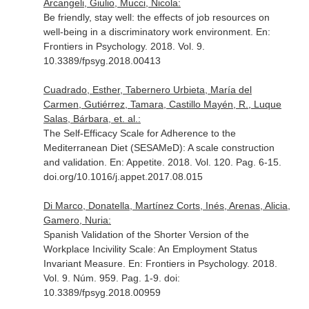
Arcangeli, Giulio, Mucci, Nicola:
Be friendly, stay well: the effects of job resources on
well-being in a discriminatory work environment.
En:
Frontiers in Psychology
. 2018. Vol. 9.
10.3389/fpsyg.2018.00413
Cuadrado, Esther, Tabernero Urbieta, María del
Carmen, Gutiérrez, Tamara, Castillo Mayén, R., Luque
Salas, Bárbara, et. al.:
The Self-Efficacy Scale for Adherence to the
Mediterranean Diet (SESAMeD): A scale construction
and validation.
En: Appetite
. 2018. Vol. 120. Pag. 6-15.
doi.org/10.1016/j.appet.2017.08.015
Di Marco, Donatella, Martínez Corts, Inés, Arenas, Alicia,
Gamero, Nuria:
Spanish Validation of the Shorter Version of the
Workplace Incivility Scale: An Employment Status
Invariant Measure.
En: Frontiers in Psychology
. 2018.
Vol. 9. Núm. 959. Pag. 1-9. doi:
10.3389/fpsyg.2018.00959