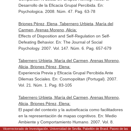
Desarrollo de la Eficacia Grupal Percibida.
En:
Psychologica
. 2008. Núm. 47. Pag. 63-78
Briones Pérez, Elena, Tabernero Urbieta, María del
Carmen, Arenas Moreno, Alicia:
Effects of Disposition and Self-Regulation on Self-
Defeating Behavior.
En: The Journal of Social
Psychology
. 2007. Vol. 147. Núm. 6. Pag. 657-679
Tabernero Urbieta, María del Carmen, Arenas Moreno,
Alicia, Briones Pérez, Elena:
Experiencia Previa y Eficacia Grupal Percibida Ante
Dilemas Sociales.
En: Cosmopolitan (Portugal)
. 2007.
Vol. 21. Núm. 1. Pag. 83-105
Tabernero Urbieta, María del Carmen, Arenas Moreno,
Alicia, Briones Pérez, Elena:
El papel del contexto y la autoeficacia como facilitadores
en la representación de mapas cognitivos.
En: Medio
Ambiente y Comportamiento Humano
. 2007. Vol. 8.
Núm. 1-2. Pag. 111-135
Vicerrectorado de Investigación. Universidad de Sevilla. Pabellón de Brasil. Paseo de las