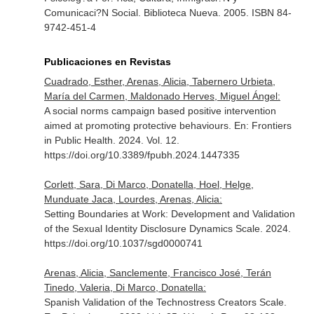
Comunicaci?N Social
. Biblioteca Nueva. 2005. ISBN 84-
9742-451-4
Publicaciones en Revistas
Cuadrado, Esther, Arenas, Alicia, Tabernero Urbieta,
María del Carmen, Maldonado Herves, Miguel Ángel:
A social norms campaign based positive intervention
aimed at promoting protective behaviours.
En: Frontiers
in Public Health
. 2024. Vol. 12.
https://doi.org/10.3389/fpubh.2024.1447335
Corlett, Sara, Di Marco, Donatella, Hoel, Helge,
Munduate Jaca, Lourdes, Arenas, Alicia:
Setting Boundaries at Work: Development and Validation
of the Sexual Identity Disclosure Dynamics Scale. 2024.
https://doi.org/10.1037/sgd0000741
Arenas, Alicia, Sanclemente, Francisco José, Terán
Tinedo, Valeria, Di Marco, Donatella:
Spanish Validation of the Technostress Creators Scale.