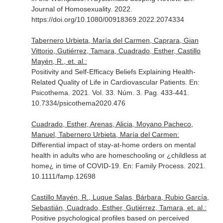
Journal of Homosexuality
. 2022.
https://doi.org/10.1080/00918369.2022.2074334
Tabernero Urbieta, María del Carmen, Caprara, Gian
Vittorio, Gutiérrez, Tamara, Cuadrado, Esther, Castillo
Mayén, R., et. al.:
Positivity and Self-Efficacy Beliefs Explaining Health-
Related Quality of Life in Cardiovascular Patients.
En:
Psicothema
. 2021. Vol. 33. Núm. 3. Pag. 433-441.
10.7334/psicothema2020.476
Cuadrado, Esther, Arenas, Alicia, Moyano Pacheco,
Manuel, Tabernero Urbieta, María del Carmen:
Differential impact of stay-at-home orders on mental
health in adults who are homeschooling or ¿childless at
home¿ in time of COVID-19.
En: Family Process
. 2021.
10.1111/famp.12698
Castillo Mayén, R., Luque Salas, Bárbara, Rubio García,
Sebastián, Cuadrado, Esther, Gutiérrez, Tamara, et. al.:
Positive psychological profiles based on perceived