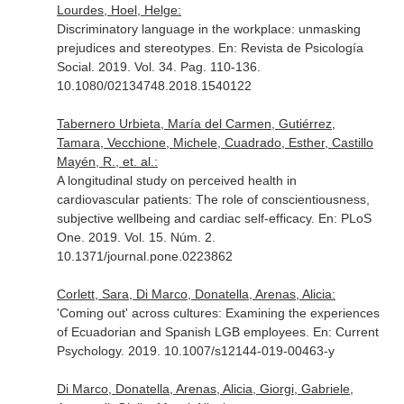
Lourdes, Hoel, Helge:
Discriminatory language in the workplace: unmasking
prejudices and stereotypes.
En: Revista de Psicología
Social
. 2019. Vol. 34. Pag. 110-136.
10.1080/02134748.2018.1540122
Tabernero Urbieta, María del Carmen, Gutiérrez,
Tamara, Vecchione, Michele, Cuadrado, Esther, Castillo
Mayén, R., et. al.:
A longitudinal study on perceived health in
cardiovascular patients: The role of conscientiousness,
subjective wellbeing and cardiac self-efficacy.
En: PLoS
One
. 2019. Vol. 15. Núm. 2.
10.1371/journal.pone.0223862
Corlett, Sara, Di Marco, Donatella, Arenas, Alicia:
'Coming out' across cultures: Examining the experiences
of Ecuadorian and Spanish LGB employees.
En: Current
Psychology
. 2019. 10.1007/s12144-019-00463-y
Di Marco, Donatella, Arenas, Alicia, Giorgi, Gabriele,