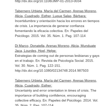
http://dx.doi.org/10.1108/JMP-01-2013-0034
Tabernero Urbieta, María del Carmen, Arenas Moreno,
Alicia, Cuadrado, Esther, Luque Salas, Bárbara:
Incertidumbre y orientación hacia los errores en tiempos
de crisis. La importancia de generar confianza
fomentando la eficacia colectiva.
En: Papeles del
Psicólogo
. 2015. Vol. 35. Núm. 1. Pag. 107-114
Di Marco, Donatella, Arenas Moreno, Alicia, Munduate
Jaca, Lourdes, Hoel, Helge:
Estrategias de coming out de personas lesbianas y gays
en el trabajo.
En: Revista de Psicología Social
. 2015.
Vol. 30. Núm. 1. Pag. 122-151.
http://dx.doi.org/10.1080/02134748.2014.987503
Tabernero Urbieta, María del Carmen, Arenas Moreno,
Alicia, Cuadrado, Esther:
Uncertainty and error orientation in times of crisis. The
importance of building confidence, encouraging
collective efficacy.
En: Papeles del Psicólogo
. 2014. Vol.
35. Núm. 2. Pag. 107-114