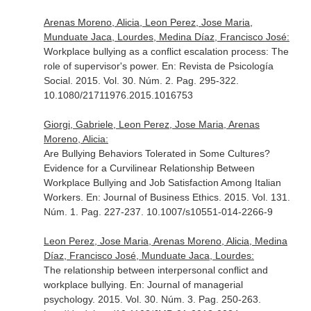
Arenas Moreno, Alicia, Leon Perez, Jose Maria,
Munduate Jaca, Lourdes, Medina Díaz, Francisco José:
Workplace bullying as a conflict escalation process: The
role of supervisor's power.
En: Revista de Psicología
Social
. 2015. Vol. 30. Núm. 2. Pag. 295-322.
10.1080/21711976.2015.1016753
Giorgi, Gabriele, Leon Perez, Jose Maria, Arenas
Moreno, Alicia:
Are Bullying Behaviors Tolerated in Some Cultures?
Evidence for a Curvilinear Relationship Between
Workplace Bullying and Job Satisfaction Among Italian
Workers.
En: Journal of Business Ethics
. 2015. Vol. 131.
Núm. 1. Pag. 227-237. 10.1007/s10551-014-2266-9
Leon Perez, Jose Maria, Arenas Moreno, Alicia, Medina
Díaz, Francisco José, Munduate Jaca, Lourdes:
The relationship between interpersonal conflict and
workplace bullying.
En: Journal of managerial
psychology
. 2015. Vol. 30. Núm. 3. Pag. 250-263.