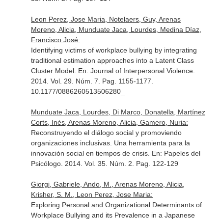
Leon Perez, Jose Maria, Notelaers, Guy, Arenas
Moreno, Alicia, Munduate Jaca, Lourdes, Medina Díaz,
Francisco José:
Identifying victims of workplace bullying by integrating
traditional estimation approaches into a Latent Class
Cluster Model.
En: Journal of Interpersonal Violence
.
2014. Vol. 29. Núm. 7. Pag. 1155-1177.
10.1177/0886260513506280_
Munduate Jaca, Lourdes, Di Marco, Donatella, Martínez
Corts, Inés, Arenas Moreno, Alicia, Gamero, Nuria:
Reconstruyendo el diálogo social y promoviendo
organizaciones inclusivas. Una herramienta para la
innovación social en tiempos de crisis.
En: Papeles del
Psicólogo
. 2014. Vol. 35. Núm. 2. Pag. 122-129
Giorgi, Gabriele, Ando, M., Arenas Moreno, Alicia,
Krisher, S. M., Leon Perez, Jose Maria:
Exploring Personal and Organizational Determinants of
Workplace Bullying and its Prevalence in a Japanese