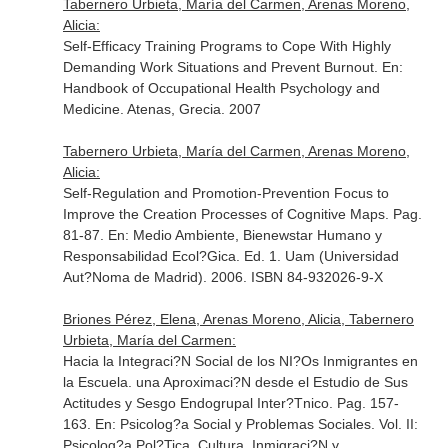
Tabernero Urbieta, María del Carmen, Arenas Moreno,
Alicia:
Self-Efficacy Training Programs to Cope With Highly
Demanding Work Situations and Prevent Burnout.
En:
Handbook of Occupational Health Psychology and
Medicine
. Atenas, Grecia. 2007
Tabernero Urbieta, María del Carmen, Arenas Moreno,
Alicia:
Self-Regulation and Promotion-Prevention Focus to
Improve the Creation Processes of Cognitive Maps. Pag.
81-87.
En: Medio Ambiente, Bienewstar Humano y
Responsabilidad Ecol?Gica
. Ed. 1. Uam (Universidad
Aut?Noma de Madrid). 2006. ISBN 84-932026-9-X
Briones Pérez, Elena, Arenas Moreno, Alicia, Tabernero
Urbieta, María del Carmen:
Hacia la Integraci?N Social de los NI?Os Inmigrantes en
la Escuela. una Aproximaci?N desde el Estudio de Sus
Actitudes y Sesgo Endogrupal Inter?Tnico. Pag. 157-
163.
En: Psicolog?a Social y Problemas Sociales. Vol. II:
Psicolog?a Pol?Tica, Cultura, Inmigraci?N y