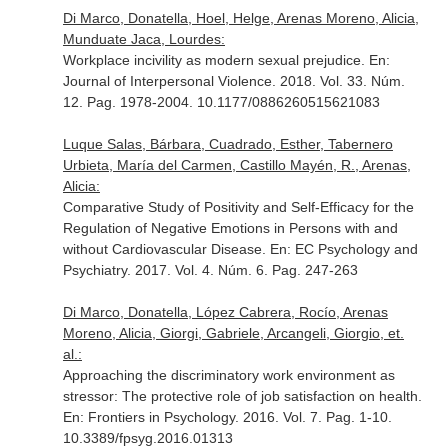
Di Marco, Donatella, Hoel, Helge, Arenas Moreno, Alicia,
Munduate Jaca, Lourdes:
Workplace incivility as modern sexual prejudice.
En:
Journal of Interpersonal Violence
. 2018. Vol. 33. Núm.
12. Pag. 1978-2004. 10.1177/0886260515621083
Luque Salas, Bárbara, Cuadrado, Esther, Tabernero
Urbieta, María del Carmen, Castillo Mayén, R., Arenas,
Alicia:
Comparative Study of Positivity and Self-Efficacy for the
Regulation of Negative Emotions in Persons with and
without Cardiovascular Disease.
En: EC Psychology and
Psychiatry
. 2017. Vol. 4. Núm. 6. Pag. 247-263
Di Marco, Donatella, López Cabrera, Rocío, Arenas
Moreno, Alicia, Giorgi, Gabriele, Arcangeli, Giorgio, et.
al.:
Approaching the discriminatory work environment as
stressor: The protective role of job satisfaction on health.
En: Frontiers in Psychology
. 2016. Vol. 7. Pag. 1-10.
10.3389/fpsyg.2016.01313