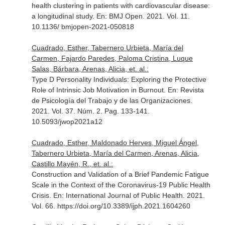
health clustering in patients with cardiovascular disease:
a longitudinal study.
En: BMJ Open
. 2021. Vol. 11.
10.1136/ bmjopen-2021-050818
Cuadrado, Esther, Tabernero Urbieta, María del
Carmen, Fajardo Paredes, Paloma Cristina, Luque
Salas, Bárbara, Arenas, Alicia, et. al.:
Type D Personality Individuals: Exploring the Protective
Role of Intrinsic Job Motivation in Burnout.
En: Revista
de Psicología del Trabajo y de las Organizaciones
.
2021. Vol. 37. Núm. 2. Pag. 133-141.
10.5093/jwop2021a12
Cuadrado, Esther, Maldonado Herves, Miguel Ángel,
Tabernero Urbieta, María del Carmen, Arenas, Alicia,
Castillo Mayén, R., et. al.:
Construction and Validation of a Brief Pandemic Fatigue
Scale in the Context of the Coronavirus-19 Public Health
Crisis.
En: International Journal of Public Health
. 2021.
Vol. 66. https://doi.org/10.3389/ijph.2021.1604260