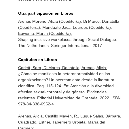
Otra participación en Libros
Arenas Moreno, Alicia (Coeditor/a), Di Marco, Donatella
(Coeditor/a), Munduate Jaca, Lourdes (Coeditor/a),
Euwema, Martin (Coeditor/a):
Shaping inclusive workplaces through Social Dialogue.
The Netherlands. Springer International. 2017
Capítulos en Libros
Corlett, Sara, Di Marco, Donatella, Arenas, Alicia:
¿Cómo se manifiesta la heteronormatividad en las
organizaciones? Un acercamiento desde la literatura
científica. Pag. 115-124.
En: Atención a la diversidad
afectivo sexual-corporal y de género. Evidencias
recientes
. Editorial Universidad de Granada. 2022. ISBN
978-84-338-6952-4
Arenas, Alicia, Castillo Mayén, R., Luque Salas, Bárbara,
Cuadrado, Esther, Tabernero Urbieta, María del
Carmen: