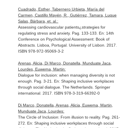
Cuadrado, Esther, Tabernero Urbieta, María del
Carmen, Castillo Mayén, R., Gutiérrez, Tamara, Luque
Salas, Bárbara, et. al.:
Assessing cardiovascular patients¿strategies for
regulating stress and anxiety. Pag. 133-133.
En: 14th
Conference on Psychological Assessment: Book of
Abstracts
. Lisboa, Portugal. University of Lisbon. 2017.
ISBN 978-972-95069-3-2
Arenas, Alicia, Di Marco, Donatella, Munduate Jaca,
Lourdes, Euwema, Martin:
Dialogue for inclusion: when managing diversity is not
enough. Pag. 3-21.
En: Shaping inclusive workplaces
through social dialogue
. The Netherlands. Springer
international. 2017. ISBN 978-3-319-66392-0
Di Marco, Donatella, Arenas, Alicia, Euwema, Martin,
Munduate Jaca, Lourdes:
The Circle of Inclusion: From illusion to reality. Pag. 261-
272.
En: Shaping inclusive workplaces through social