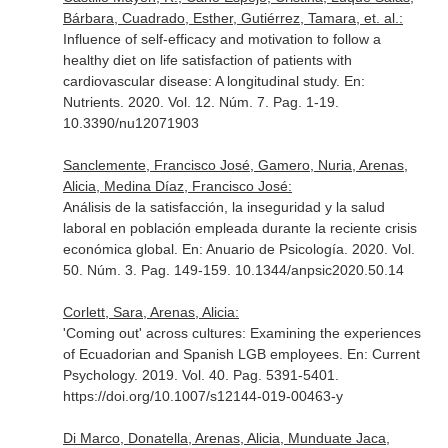
Bárbara, Cuadrado, Esther, Gutiérrez, Tamara, et. al.:
Influence of self-efficacy and motivation to follow a
healthy diet on life satisfaction of patients with
cardiovascular disease: A longitudinal study.
En:
Nutrients
. 2020. Vol. 12. Núm. 7. Pag. 1-19.
10.3390/nu12071903
Sanclemente, Francisco José, Gamero, Nuria, Arenas,
Alicia, Medina Díaz, Francisco José:
Análisis de la satisfacción, la inseguridad y la salud
laboral en población empleada durante la reciente crisis
económica global.
En: Anuario de Psicología
. 2020. Vol.
50. Núm. 3. Pag. 149-159. 10.1344/anpsic2020.50.14
Corlett, Sara, Arenas, Alicia:
'Coming out' across cultures: Examining the experiences
of Ecuadorian and Spanish LGB employees.
En: Current
Psychology
. 2019. Vol. 40. Pag. 5391-5401.
https://doi.org/10.1007/s12144-019-00463-y
Di Marco, Donatella, Arenas, Alicia, Munduate Jaca,