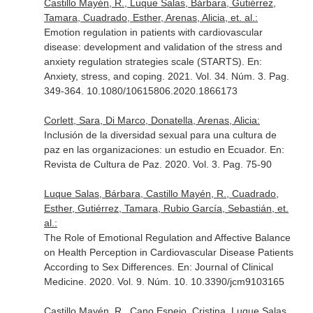
Castillo Mayén, R., Luque Salas, Bárbara, Gutiérrez,
Tamara, Cuadrado, Esther, Arenas, Alicia, et. al.:
Emotion regulation in patients with cardiovascular
disease: development and validation of the stress and
anxiety regulation strategies scale (STARTS).
En:
Anxiety, stress, and coping
. 2021. Vol. 34. Núm. 3. Pag.
349-364. 10.1080/10615806.2020.1866173
Corlett, Sara, Di Marco, Donatella, Arenas, Alicia:
Inclusión de la diversidad sexual para una cultura de
paz en las organizaciones: un estudio en Ecuador.
En:
Revista de Cultura de Paz
. 2020. Vol. 3. Pag. 75-90
Luque Salas, Bárbara, Castillo Mayén, R., Cuadrado,
Esther, Gutiérrez, Tamara, Rubio García, Sebastián, et.
al.:
The Role of Emotional Regulation and Affective Balance
on Health Perception in Cardiovascular Disease Patients
According to Sex Differences.
En: Journal of Clinical
Medicine
. 2020. Vol. 9. Núm. 10. 10.3390/jcm9103165
Castillo Mayén, R., Cano Espejo, Cristina, Luque Salas,