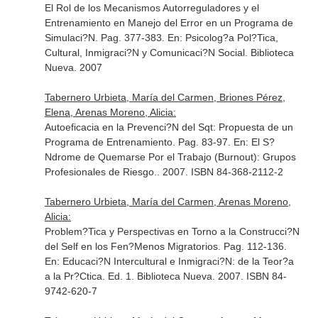
El Rol de los Mecanismos Autorreguladores y el
Entrenamiento en Manejo del Error en un Programa de
Simulaci?N. Pag. 377-383.
En: Psicolog?a Pol?Tica,
Cultural, Inmigraci?N y Comunicaci?N Social
. Biblioteca
Nueva. 2007
Tabernero Urbieta, María del Carmen, Briones Pérez,
Elena, Arenas Moreno, Alicia:
Autoeficacia en la Prevenci?N del Sqt: Propuesta de un
Programa de Entrenamiento. Pag. 83-97.
En: El S?
Ndrome de Quemarse Por el Trabajo (Burnout): Grupos
Profesionales de Riesgo.
. 2007. ISBN 84-368-2112-2
Tabernero Urbieta, María del Carmen, Arenas Moreno,
Alicia:
Problem?Tica y Perspectivas en Torno a la Construcci?N
del Self en los Fen?Menos Migratorios. Pag. 112-136.
En: Educaci?N Intercultural e Inmigraci?N: de la Teor?a
a la Pr?Ctica
. Ed. 1. Biblioteca Nueva. 2007. ISBN 84-
9742-620-7