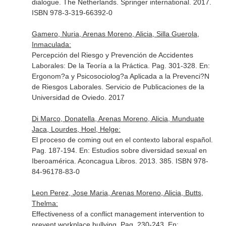
dialogue
. The Netherlands. Springer international. 2017.
ISBN 978-3-319-66392-0
Gamero, Nuria, Arenas Moreno, Alicia, Silla Guerola,
Inmaculada:
Percepción del Riesgo y Prevención de Accidentes
Laborales: De la Teoría a la Práctica. Pag. 301-328.
En:
Ergonom?a y Psicosociolog?a Aplicada a la Prevenci?N
de Riesgos Laborales
. Servicio de Publicaciones de la
Universidad de Oviedo. 2017
Di Marco, Donatella, Arenas Moreno, Alicia, Munduate
Jaca, Lourdes, Hoel, Helge:
El proceso de coming out en el contexto laboral español.
Pag. 187-194.
En: Estudios sobre diversidad sexual en
Iberoamérica
. Aconcagua Libros. 2013. 385. ISBN 978-
84-96178-83-0
Leon Perez, Jose Maria, Arenas Moreno, Alicia, Butts,
Thelma:
Effectiveness of a conflict management intervention to
prevent workplace bullying. Pag. 230-243.
En: