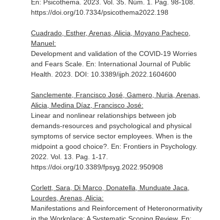
En: Psicothema
. 2023. Vol. 35. Núm. 1. Pag. 98-108.
https://doi.org/10.7334/psicothema2022.198
Cuadrado, Esther, Arenas, Alicia, Moyano Pacheco,
Manuel:
Development and validation of the COVID-19 Worries
and Fears Scale.
En: International Journal of Public
Health
. 2023. DOI: 10.3389/ijph.2022.1604600
Sanclemente, Francisco José, Gamero, Nuria, Arenas,
Alicia, Medina Díaz, Francisco José:
Linear and nonlinear relationships between job
demands-resources and psychological and physical
symptoms of service sector employees. When is the
midpoint a good choice?.
En: Frontiers in Psychology
.
2022. Vol. 13. Pag. 1-17.
https://doi.org/10.3389/fpsyg.2022.950908
Corlett, Sara, Di Marco, Donatella, Munduate Jaca,
Lourdes, Arenas, Alicia:
Manifestations and Reinforcement of Heteronormativity
in the Workplace: A Systematic Scoping Review.
En: