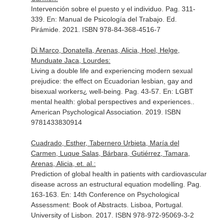
Intervención sobre el puesto y el individuo. Pag. 311-
339.
En: Manual de Psicología del Trabajo
. Ed.
Pirámide. 2021. ISBN 978-84-368-4516-7
Di Marco, Donatella, Arenas, Alicia, Hoel, Helge,
Munduate Jaca, Lourdes:
Living a double life and experiencing modern sexual
prejudice: the effect on Ecuadorian lesbian, gay and
bisexual workers¿ well-being. Pag. 43-57.
En: LGBT
mental health: global perspectives and experiences.
.
American Psychological Association. 2019. ISBN
9781433830914
Cuadrado, Esther, Tabernero Urbieta, María del
Carmen, Luque Salas, Bárbara, Gutiérrez, Tamara,
Arenas, Alicia, et. al.:
Prediction of global health in patients with cardiovascular
disease across an estructural equation modelling. Pag.
163-163.
En: 14th Conference on Psychological
Assessment: Book of Abstracts
. Lisboa, Portugal.
University of Lisbon. 2017. ISBN 978-972-95069-3-2