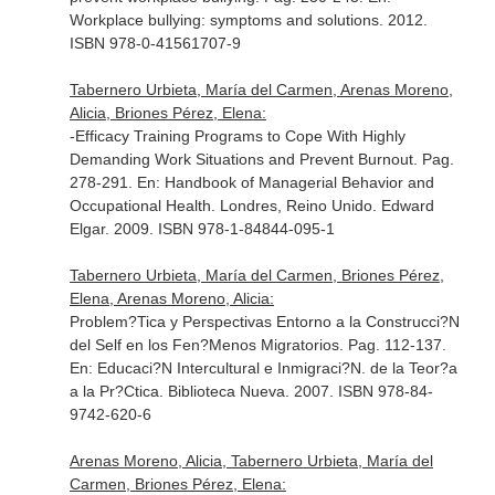
Workplace bullying: symptoms and solutions
. 2012.
ISBN 978-0-41561707-9
Tabernero Urbieta, María del Carmen, Arenas Moreno,
Alicia, Briones Pérez, Elena:
-Efficacy Training Programs to Cope With Highly
Demanding Work Situations and Prevent Burnout. Pag.
278-291.
En: Handbook of Managerial Behavior and
Occupational Health
. Londres, Reino Unido. Edward
Elgar. 2009. ISBN 978-1-84844-095-1
Tabernero Urbieta, María del Carmen, Briones Pérez,
Elena, Arenas Moreno, Alicia:
Problem?Tica y Perspectivas Entorno a la Construcci?N
del Self en los Fen?Menos Migratorios. Pag. 112-137.
En: Educaci?N Intercultural e Inmigraci?N. de la Teor?a
a la Pr?Ctica
. Biblioteca Nueva. 2007. ISBN 978-84-
9742-620-6
Arenas Moreno, Alicia, Tabernero Urbieta, María del
Carmen, Briones Pérez, Elena: