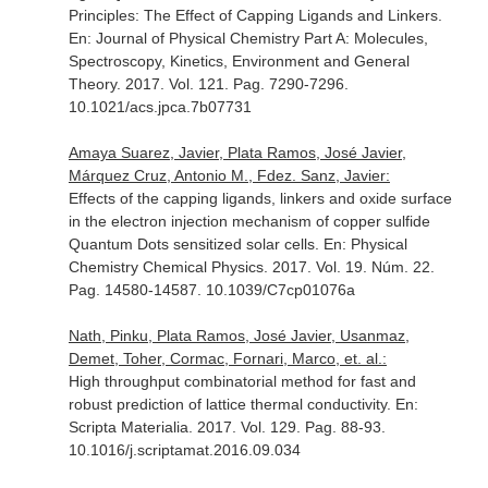
Principles: The Effect of Capping Ligands and Linkers.
En: Journal of Physical Chemistry Part A: Molecules,
Spectroscopy, Kinetics, Environment and General
Theory
. 2017. Vol. 121. Pag. 7290-7296.
10.1021/acs.jpca.7b07731
Amaya Suarez, Javier, Plata Ramos, José Javier,
Márquez Cruz, Antonio M., Fdez. Sanz, Javier:
Effects of the capping ligands, linkers and oxide surface
in the electron injection mechanism of copper sulfide
Quantum Dots sensitized solar cells.
En: Physical
Chemistry Chemical Physics
. 2017. Vol. 19. Núm. 22.
Pag. 14580-14587. 10.1039/C7cp01076a
Nath, Pinku, Plata Ramos, José Javier, Usanmaz,
Demet, Toher, Cormac, Fornari, Marco, et. al.:
High throughput combinatorial method for fast and
robust prediction of lattice thermal conductivity.
En:
Scripta Materialia
. 2017. Vol. 129. Pag. 88-93.
10.1016/j.scriptamat.2016.09.034