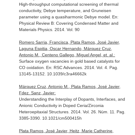
High-throughput computational screening of thermal
conductivity, Debye temperature, and Gruneisen
parameter using a quasiharmonic Debye model.
En:
Physical Review B: Covering Condensed Matter and
Materials Physics
. 2014. Vol. 90
Romero Sarria, Francisca, Plata Ramos, José Javier,
Laguna Espitia, Oscar Hernando, Márquez Cruz,
Antonio M., Centeno Gallego, Miguel Angel, et. al.:
Surface oxygen vacancies in gold based catalysts for
CO oxidation.
En: RSC Advances
. 2014. Vol. 4. Pag.
13145-13152. 10.1039/c3ra46662k
Márquez Cruz, Antonio M., Plata Ramos, José Javier,
Fdez. Sanz, Javier:
Understanding the Interplay of Dopants, Interfaces, and
Anionic Conductivity in Doped Ceria/Zirconia
Heteroepitaxial Structures. 2014. Vol. 26. Núm. 11. Pag.
3385-3390. 10.1021/cm500415h
Plata Ramos, José Javier, Heitz, Marie Catherine,