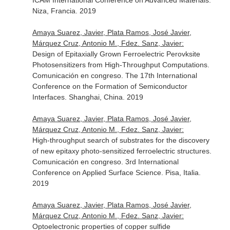
ICAM International Conference on Advanced Materials.
Niza, Francia. 2019
Amaya Suarez, Javier, Plata Ramos, José Javier,
Márquez Cruz, Antonio M., Fdez. Sanz, Javier:
Design of Epitaxially Grown Ferroelectric Perovksite
Photosensitizers from High-Throughput Computations.
Comunicación en congreso. The 17th International
Conference on the Formation of Semiconductor
Interfaces. Shanghai, China. 2019
Amaya Suarez, Javier, Plata Ramos, José Javier,
Márquez Cruz, Antonio M., Fdez. Sanz, Javier:
High-throughput search of substrates for the discovery
of new epitaxy photo-sensitized ferroelectric structures.
Comunicación en congreso. 3rd International
Conference on Applied Surface Science. Pisa, Italia.
2019
Amaya Suarez, Javier, Plata Ramos, José Javier,
Márquez Cruz, Antonio M., Fdez. Sanz, Javier:
Optoelectronic properties of copper sulfide