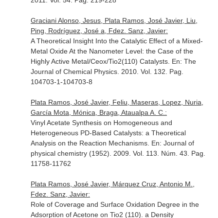
2011. Vol. 54. Pag. 219-228
Graciani Alonso, Jesus, Plata Ramos, José Javier, Liu,
Ping, Rodríguez, José a, Fdez. Sanz, Javier:
A Theoretical Insight Into the Catalytic Effect of a Mixed-
Metal Oxide At the Nanometer Level: the Case of the
Highly Active Metal/Ceox/Tio2(110) Catalysts.
En: The
Journal of Chemical Physics
. 2010. Vol. 132. Pag.
104703-1-104703-8
Plata Ramos, José Javier, Feliu, Maseras, Lopez, Nuria,
García Mota, Mónica, Braga, Ataualpa A. C.:
Vinyl Acetate Synthesis on Homogeneous and
Heterogeneous PD-Based Catalysts: a Theoretical
Analysis on the Reaction Mechanisms.
En: Journal of
physical chemistry (1952)
. 2009. Vol. 113. Núm. 43. Pag.
11758-11762
Plata Ramos, José Javier, Márquez Cruz, Antonio M.,
Fdez. Sanz, Javier:
Role of Coverage and Surface Oxidation Degree in the
Adsorption of Acetone on Tio2 (110). a Density