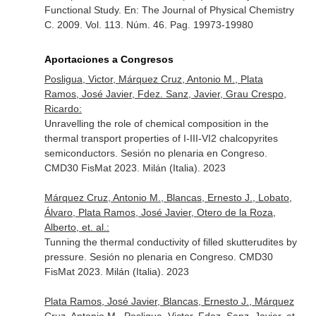
Functional Study.
En: The Journal of Physical Chemistry
C
. 2009. Vol. 113. Núm. 46. Pag. 19973-19980
Aportaciones a Congresos
Posligua, Victor, Márquez Cruz, Antonio M., Plata
Ramos, José Javier, Fdez. Sanz, Javier, Grau Crespo,
Ricardo:
Unravelling the role of chemical composition in the
thermal transport properties of I-III-VI2 chalcopyrites
semiconductors. Sesión no plenaria en Congreso.
CMD30 FisMat 2023. Milán (Italia). 2023
Márquez Cruz, Antonio M., Blancas, Ernesto J., Lobato,
Álvaro, Plata Ramos, José Javier, Otero de la Roza,
Alberto, et. al.:
Tunning the thermal conductivity of filled skutterudites by
pressure. Sesión no plenaria en Congreso. CMD30
FisMat 2023. Milán (Italia). 2023
Plata Ramos, José Javier, Blancas, Ernesto J., Márquez