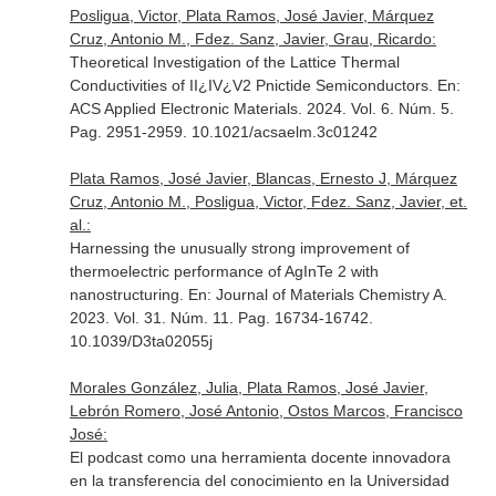
Posligua, Victor, Plata Ramos, José Javier, Márquez
Cruz, Antonio M., Fdez. Sanz, Javier, Grau, Ricardo:
Theoretical Investigation of the Lattice Thermal
Conductivities of II¿IV¿V2 Pnictide Semiconductors.
En:
ACS Applied Electronic Materials
. 2024. Vol. 6. Núm. 5.
Pag. 2951-2959. 10.1021/acsaelm.3c01242
Plata Ramos, José Javier, Blancas, Ernesto J, Márquez
Cruz, Antonio M., Posligua, Victor, Fdez. Sanz, Javier, et.
al.:
Harnessing the unusually strong improvement of
thermoelectric performance of AgInTe 2 with
nanostructuring.
En: Journal of Materials Chemistry A
.
2023. Vol. 31. Núm. 11. Pag. 16734-16742.
10.1039/D3ta02055j
Morales González, Julia, Plata Ramos, José Javier,
Lebrón Romero, José Antonio, Ostos Marcos, Francisco
José:
El podcast como una herramienta docente innovadora
en la transferencia del conocimiento en la Universidad