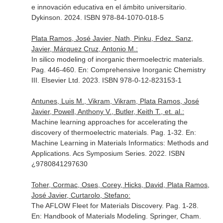
e innovación educativa en el ámbito universitario
.
Dykinson. 2024. ISBN 978-84-1070-018-5
Plata Ramos, José Javier, Nath, Pinku, Fdez. Sanz,
Javier, Márquez Cruz, Antonio M.:
In silico modeling of inorganic thermoelectric materials.
Pag. 446-460.
En: Comprehensive Inorganic Chemistry
III
. Elsevier Ltd. 2023. ISBN 978-0-12-823153-1
Antunes, Luis M., Vikram, Vikram, Plata Ramos, José
Javier, Powell, Anthony V., Butler, Keith T., et. al.:
Machine learning approaches for accelerating the
discovery of thermoelectric materials. Pag. 1-32.
En:
Machine Learning in Materials Informatics: Methods and
Applications
. Acs Symposium Series. 2022. ISBN
¿9780841297630
Toher, Cormac, Oses, Corey, Hicks, David, Plata Ramos,
José Javier, Curtarolo, Stefano:
The AFLOW Fleet for Materials Discovery. Pag. 1-28.
En: Handbook of Materials Modeling
. Springer, Cham.