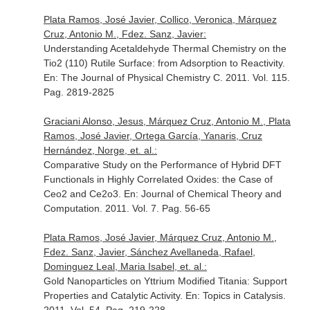
Plata Ramos, José Javier, Collico, Veronica, Márquez
Cruz, Antonio M., Fdez. Sanz, Javier:
Understanding Acetaldehyde Thermal Chemistry on the
Tio2 (110) Rutile Surface: from Adsorption to Reactivity.
En: The Journal of Physical Chemistry C
. 2011. Vol. 115.
Pag. 2819-2825
Graciani Alonso, Jesus, Márquez Cruz, Antonio M., Plata
Ramos, José Javier, Ortega García, Yanaris, Cruz
Hernández, Norge, et. al.:
Comparative Study on the Performance of Hybrid DFT
Functionals in Highly Correlated Oxides: the Case of
Ceo2 and Ce2o3.
En: Journal of Chemical Theory and
Computation
. 2011. Vol. 7. Pag. 56-65
Plata Ramos, José Javier, Márquez Cruz, Antonio M.,
Fdez. Sanz, Javier, Sánchez Avellaneda, Rafael,
Dominguez Leal, Maria Isabel, et. al.:
Gold Nanoparticles on Yttrium Modified Titania: Support
Properties and Catalytic Activity.
En: Topics in Catalysis
.