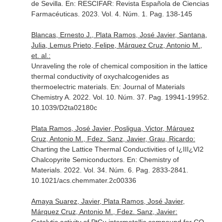
de Sevilla.
En: RESCIFAR: Revista Española de Ciencias
Farmacéuticas
. 2023. Vol. 4. Núm. 1. Pag. 138-145
Blancas, Ernesto J., Plata Ramos, José Javier, Santana,
Julia, Lemus Prieto, Felipe, Márquez Cruz, Antonio M.,
et. al.:
Unraveling the role of chemical composition in the lattice
thermal conductivity of oxychalcogenides as
thermoelectric materials.
En: Journal of Materials
Chemistry A
. 2022. Vol. 10. Núm. 37. Pag. 19941-19952.
10.1039/D2ta02180c
Plata Ramos, José Javier, Posligua, Victor, Márquez
Cruz, Antonio M., Fdez. Sanz, Javier, Grau, Ricardo:
Charting the Lattice Thermal Conductivities of I¿III¿VI2
Chalcopyrite Semiconductors.
En: Chemistry of
Materials
. 2022. Vol. 34. Núm. 6. Pag. 2833-2841.
10.1021/acs.chemmater.2c00336
Amaya Suarez, Javier, Plata Ramos, José Javier,
Márquez Cruz, Antonio M., Fdez. Sanz, Javier: