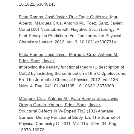
10.1021/jp3045143
Plata Ramos, José Javier, Ruiz Tagle Gutiérrez, Igor
Alberto, Márquez Cruz, Antonio M., Fdez. Sanz, Javier:
Ceria(100) Nanotubes with Negative Strain Energy: A
First-Principles Prediction.
En: The Journal of Physical
Chemistry Letters
. 2012. Vol. 3. 10.1021/jz300731n
Plata Ramos, José Javier, Márquez Cruz, Antonio M.,
Fdez. Sanz, Javier:
Improving the density functional theory+U description of
CeO2 by including the contribution of the O 2p electrons.
En: The Journal of Chemical Physics
. 2012. Vol. 136.
Núm. 4. Pag. 041101-041105. 10.1063/1.3678309
Márquez Cruz, Antonio M., Plata Ramos, José Javier,
Ortega García, Yanaris, Fdez. Sanz, Javier:
Structural Defects in W-Doped Tio2 (101) Anatase
Surface: Density Functional Study.
En: The Journal of
Physical Chemistry C
. 2011. Vol. 115. Núm. 34. Pag.
16970-16976