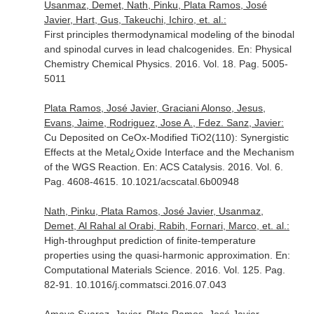
Usanmaz, Demet, Nath, Pinku, Plata Ramos, José
Javier, Hart, Gus, Takeuchi, Ichiro, et. al.:
First principles thermodynamical modeling of the binodal
and spinodal curves in lead chalcogenides.
En: Physical
Chemistry Chemical Physics
. 2016. Vol. 18. Pag. 5005-
5011
Plata Ramos, José Javier, Graciani Alonso, Jesus,
Evans, Jaime, Rodriguez, Jose A., Fdez. Sanz, Javier:
Cu Deposited on CeOx-Modified TiO2(110): Synergistic
Effects at the Metal¿Oxide Interface and the Mechanism
of the WGS Reaction.
En: ACS Catalysis
. 2016. Vol. 6.
Pag. 4608-4615. 10.1021/acscatal.6b00948
Nath, Pinku, Plata Ramos, José Javier, Usanmaz,
Demet, Al Rahal al Orabi, Rabih, Fornari, Marco, et. al.:
High-throughput prediction of finite-temperature
properties using the quasi-harmonic approximation.
En:
Computational Materials Science
. 2016. Vol. 125. Pag.
82-91. 10.1016/j.commatsci.2016.07.043