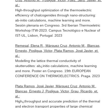
Cruz, Antonio M., Posligua, Victor, Fdez. Sanz, Javier, et.
al.:
High-throughput optimization of the thermoelectric
efficiency of chalcogenides through nano-structuring:
ab-initio calculations, machine learning and more.
Sesión plenaria en Congreso. 3rd Iberian Thermoeletric
Workshop ITW-2023. Campus Tecnológico e Nuclear of
IST-UL, Lisbon, Portugal. 2023
Remesal, Elena R., Márquez Cruz, Antonio M., Blancas,
Ernesto, Posligua, Victor, Plata Ramos, José Javier, et.
al.:
Modelling the lattice thermal conductivity of
skutterudites: ab¿initio calculations, machine learning
and more. Poster en Congreso. 19th EUROPEAN
CONFERENCE ON THERMOELECTRICS. Praga. 2023
Plata Ramos, José Javier, Márquez Cruz, Antonio M.,
Blancas, Ernesto J, Posligua, Victor, Grau, Ricardo, et.
al.:
High¿throughput and accurate prediction of the thermal
and electron transport properties of large chemical