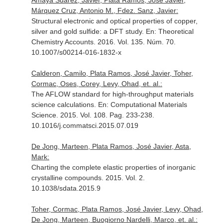
Amaya Suarez, Javier, Plata Ramos, José Javier,
Márquez Cruz, Antonio M., Fdez. Sanz, Javier:
Structural electronic and optical properties of copper,
silver and gold sulfide: a DFT study.
En: Theoretical
Chemistry Accounts
. 2016. Vol. 135. Núm. 70.
10.1007/s00214-016-1832-x
Calderon, Camilo, Plata Ramos, José Javier, Toher,
Cormac, Oses, Corey, Levy, Ohad, et. al.:
The AFLOW standard for high-throughput materials
science calculations.
En: Computational Materials
Science
. 2015. Vol. 108. Pag. 233-238.
10.1016/j.commatsci.2015.07.019
De Jong, Marteen, Plata Ramos, José Javier, Asta,
Mark:
Charting the complete elastic properties of inorganic
crystalline compounds. 2015. Vol. 2.
10.1038/sdata.2015.9
Toher, Cormac, Plata Ramos, José Javier, Levy, Ohad,
De Jong, Marteen, Buogiorno Nardelli, Marco, et. al.: