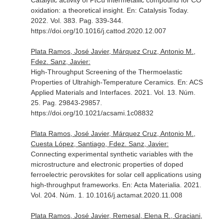
Catalytic activity of PtCu intermetallic compound for CO
oxidation: a theoretical insight.
En: Catalysis Today
.
2022. Vol. 383. Pag. 339-344.
https://doi.org/10.1016/j.cattod.2020.12.007
Plata Ramos, José Javier, Márquez Cruz, Antonio M.,
Fdez. Sanz, Javier:
High-Throughput Screening of the Thermoelastic
Properties of Ultrahigh-Temperature Ceramics.
En: ACS
Applied Materials and Interfaces
. 2021. Vol. 13. Núm.
25. Pag. 29843-29857.
https://doi.org/10.1021/acsami.1c08832
Plata Ramos, José Javier, Márquez Cruz, Antonio M.,
Cuesta López, Santiago, Fdez. Sanz, Javier:
Connecting experimental synthetic variables with the
microstructure and electronic properties of doped
ferroelectric perovskites for solar cell applications using
high-throughput frameworks.
En: Acta Materialia
. 2021.
Vol. 204. Núm. 1. 10.1016/j.actamat.2020.11.008
Plata Ramos, José Javier, Remesal, Elena R., Graciani,