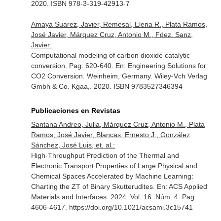
2020. ISBN 978-3-319-42913-7
Amaya Suarez, Javier, Remesal, Elena R., Plata Ramos,
José Javier, Márquez Cruz, Antonio M., Fdez. Sanz,
Javier:
Computational modeling of carbon dioxide catalytic
conversion. Pag. 620-640.
En: Engineering Solutions for
CO2 Conversion
. Weinheim, Germany. Wiley-Vch Verlag
Gmbh & Co. Kgaa,. 2020. ISBN 9783527346394
Publicaciones en Revistas
Santana Andreo, Julia, Márquez Cruz, Antonio M., Plata
Ramos, José Javier, Blancas, Ernesto J., González
Sánchez, José Luis, et. al.:
High-Throughput Prediction of the Thermal and
Electronic Transport Properties of Large Physical and
Chemical Spaces Accelerated by Machine Learning:
Charting the ZT of Binary Skutterudites.
En: ACS Applied
Materials and Interfaces
. 2024. Vol. 16. Núm. 4. Pag.
4606-4617. https://doi.org/10.1021/acsami.3c15741