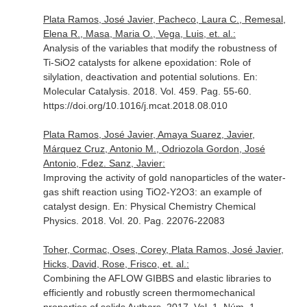
Plata Ramos, José Javier, Pacheco, Laura C., Remesal,
Elena R., Masa, Maria O., Vega, Luis, et. al.:
Analysis of the variables that modify the robustness of
Ti-SiO2 catalysts for alkene epoxidation: Role of
silylation, deactivation and potential solutions.
En:
Molecular Catalysis
. 2018. Vol. 459. Pag. 55-60.
https://doi.org/10.1016/j.mcat.2018.08.010
Plata Ramos, José Javier, Amaya Suarez, Javier,
Márquez Cruz, Antonio M., Odriozola Gordon, José
Antonio, Fdez. Sanz, Javier:
Improving the activity of gold nanoparticles of the water-
gas shift reaction using TiO2-Y2O3: an example of
catalyst design.
En: Physical Chemistry Chemical
Physics
. 2018. Vol. 20. Pag. 22076-22083
Toher, Cormac, Oses, Corey, Plata Ramos, José Javier,
Hicks, David, Rose, Frisco, et. al.:
Combining the AFLOW GIBBS and elastic libraries to
efficiently and robustly screen thermomechanical