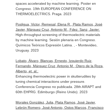
spaces accelerated by machine learning. Poster en
Congreso. 19th EUROPEAN CONFERENCE ON
THERMOELECTRICS. Praga. 2023
Posligua, Victor, Remesal, Elena R., Plata Ramos, José
Javier, Márquez Cruz, Antonio M., Fdez. Sanz, Javier:
High-throughput screening of thermoelectric materials
by machine learning. Sesión plenaria en Congreso.
Químicos Teóricos Expresión Latina. , - Montevideo,
Uruguay. 2023
Lobato, Álvaro, Blancas, Ernesto, Izquierdo Ruiz,
Fernando, Márquez Cruz, Antonio M., Otero de la Roza,
Alberto, et. al.:
Enhancing thermoelectric power in skutterudites by
tuning chemical interactions under pressure.
Conferencia Congreso no publicada. 28th AIRAPT and
60th EHPRG. Edimburgo (Reino Unido). 2023
Morales González, Julia, Plata Ramos, José Javier,
Lebrón Romero, José Antonio, Ostos Marcos, Francisco