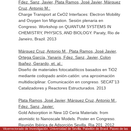
Fdez. Sanz, Javier, Plata Ramos, José Javier, Márquez
Cruz, Antonio M.:
Charge Transport at CeO2 Interfaces: Electron Mobility
and Oxygen Ion Migration. Sesión plenaria en
Congreso. Workshop on QUANTUM SYSTEMS IN
CHEMISTRY, PHYSICS, AND BIOLOGY. Paraty, Rio de
Janeiro, Brazil. 2013
Márquez Cruz, Antonio M., Plata Ramos, José Javier,
Ortega García, Yanaris, Fdez. Sanz, Javier, Colon
Ibañez, Gerardo, et. al.:
Diseño de materiales fotocatalíticos basados en TiO2
mediante codopado anión-catión: una aproximación
multidisciplinar. Comunicación en congreso. SECAT'13
Catalizadores y Reactores Estructurados. 2013
Plata Ramos, José Javier, Márquez Cruz, Antonio M.,
Fdez. Sanz, Javier:
Gold Adsorption in New 1D Ceria Materials: from
atomistic to Nanoscale Models. Poster en Congreso.
Reunión Ibérica de Adsorción Sevilla. Ria 201. 2012
Vicerrectorado de Investigación. Universidad de Sevilla. Pabellón de Brasil. Paseo de las