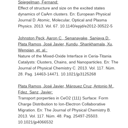
Spiegelman, Fernand:
Effect of structure and size on the excited states
dynamics of CaArn clusters.
En: European Physical
Journal D. Atomic, Molecular, Optical and Plasma
Physics
. 2013. Vol. 67. 10.1140/epjd/e2012-30522-5
Johnston Peck, Aaron C., Senanayake, Sanjaya D.,
Plata Ramos, José Javier, Kundu, Shankhamala, Xu,
Wenqian, et. al.:
Nature of the Mixed-Oxide Interface in Ceria-Titania
Catalysts: Clusters, Chains, and Nanoparticles.
En: The
Journal of Physical Chemistry C
. 2013. Vol. 117. Núm.
28. Pag. 14463-14471. 10.1021/jp3125268
Plata Ramos, José Javier, Márquez Cruz, Antonio M.,
Fdez. Sanz, Javier:
Transport porperties in CeO2 (111) Surface: Form
Charge Distribution to Ion-Electron Collaborative
Migration.
En: The Journal of Physical Chemistry B
.
2013. Vol. 117. Núm. 48. Pag. 25497-25503.
10.1021/jp4066532