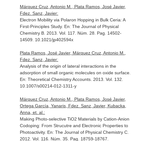
Márquez Cruz, Antonio M., Plata Ramos, José Javier,
Fdez. Sanz, Javier:
Electron Mobility via Polaron Hopping in Bulk Ceria: A
First-Principles Study.
En: The Journal of Physical
Chemistry B
. 2013. Vol. 117. Núm. 28. Pag. 14502-
14509. 10.1021/jp402594x
Plata Ramos, José Javier, Márquez Cruz, Antonio M.,
Fdez. Sanz, Javier:
Analysis of the origin of lateral interactions in the
adsorption of small organic molecules on oxide surface.
En: Theoretical Chemistry Accounts
. 2013. Vol. 132.
10.1007/s00214-012-1311-y
Márquez Cruz, Antonio M., Plata Ramos, José Javier,
Ortega García, Yanaris, Fdez. Sanz, Javier, Kubacka,
Anna, et. al.:
Making Photo-selective TiO2 Materials by Cation-Anion
Codoping: From Strucutre and Electronic Properties to
Photoactivity.
En: The Journal of Physical Chemistry C
.
2012. Vol. 116. Núm. 35. Pag. 18759-18767.