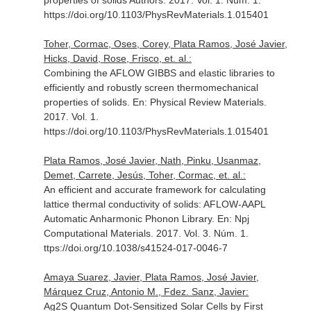
properties of solids Authors. 2017. Vol. 1. Núm. 1.
https://doi.org/10.1103/PhysRevMaterials.1.015401
Toher, Cormac, Oses, Corey, Plata Ramos, José Javier,
Hicks, David, Rose, Frisco, et. al.:
Combining the AFLOW GIBBS and elastic libraries to
efficiently and robustly screen thermomechanical
properties of solids.
En: Physical Review Materials
.
2017. Vol. 1.
https://doi.org/10.1103/PhysRevMaterials.1.015401
Plata Ramos, José Javier, Nath, Pinku, Usanmaz,
Demet, Carrete, Jesús, Toher, Cormac, et. al.:
An efficient and accurate framework for calculating
lattice thermal conductivity of solids: AFLOW-AAPL
Automatic Anharmonic Phonon Library.
En: Npj
Computational Materials
. 2017. Vol. 3. Núm. 1.
ttps://doi.org/10.1038/s41524-017-0046-7
Amaya Suarez, Javier, Plata Ramos, José Javier,
Márquez Cruz, Antonio M., Fdez. Sanz, Javier:
Ag2S Quantum Dot-Sensitized Solar Cells by First