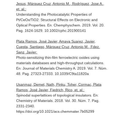
Jesus, Márquez Cruz, Antonio M., Rodríguez, Jose A.,
et. al.:
Understanding the Photocatalytic Properties of
Pt/CeOx/TiO2: Structural Effects on Electronic and
Optical Properties.
En: Chemphyschem
. 2019. Vol. 20.
Pag. 1624-1629. 10.1002/cphc.201900141
Plata Ramos, José Javier, Amaya Suarez, Javier,
Cuesta, Santiago, Márquez Cruz, Antonio M., Fdez.
Sanz, Javier:
Photo-sensitizing thin-film ferroelectric oxides using
materials databases and high-throughput calculations.
En: Journal of Materials Chemistry A
. 2019. Vol. 7. Núm.
48. Pag. 27323-27333. 10.1039/C9ta11820a
Usanmaz, Demet, Nath, Pinku, Toher, Cormac, Plata
Ramos, José Javier, Fiedrich, Rico, et. al.:
Spinodal superlattices of topological insulators.
En:
Chemistry of Materials
. 2018. Vol. 30. Núm. 7. Pag.
2331-2340.
https://doi.org/10.1021/acs.chemmater.7b05299