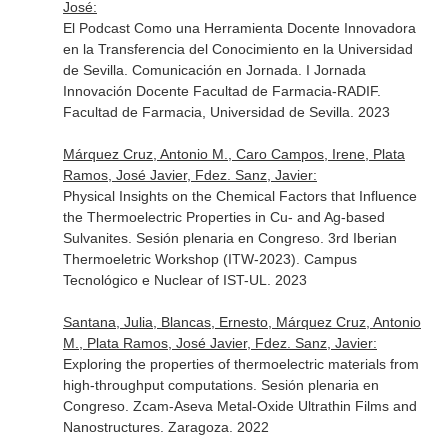
José:
El Podcast Como una Herramienta Docente Innovadora
en la Transferencia del Conocimiento en la Universidad
de Sevilla. Comunicación en Jornada. I Jornada
Innovación Docente Facultad de Farmacia-RADIF.
Facultad de Farmacia, Universidad de Sevilla. 2023
Márquez Cruz, Antonio M., Caro Campos, Irene, Plata
Ramos, José Javier, Fdez. Sanz, Javier:
Physical Insights on the Chemical Factors that Influence
the Thermoelectric Properties in Cu- and Ag-based
Sulvanites. Sesión plenaria en Congreso. 3rd Iberian
Thermoeletric Workshop (ITW-2023). Campus
Tecnológico e Nuclear of IST-UL. 2023
Santana, Julia, Blancas, Ernesto, Márquez Cruz, Antonio
M., Plata Ramos, José Javier, Fdez. Sanz, Javier:
Exploring the properties of thermoelectric materials from
high-throughput computations. Sesión plenaria en
Congreso. Zcam-Aseva Metal-Oxide Ultrathin Films and
Nanostructures. Zaragoza. 2022