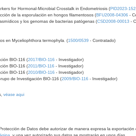
kers for Hormonal-Microbial Crosstalk in Endometriosis (
PID2023-152
ucción de la esporulación en hongos filamentosos (
BFU2008-04306
- C
asmídicos y los genomas de bacterias patógenas (
CSD2008-00013
- C
cos en Myceliophthora termophyla. (
1500/0539
- Contratado)
ación BIO-116 (
2017/BIO-116
- Investigador)
ación BIO-116 (
2011/BIO-116
- Investigador)
ación BIO-116 (
2010/BIO-116
- Investigador)
Grupo de Investigación BIO-116 (
2009/BIO-116
- Investigador)
s,
véase aqui
 Protección de Datos debe autorizar de manera expresa la exportación d
ágina
, y una vez autorizado sus datos se mostrarán en unos días