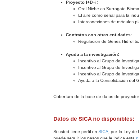
Proyecto I+D+i:
Oral Niche as Surrogate Biomar
El aire como señal para la ind
Interconexiones de módulos pl
Contratos con otras entidades:
Regulación de Genes Hidrolíti
Ayuda a la investigación:
Incentivo al Grupo de Investig
Incentivo al Grupo de Investig
Incentivo al Grupo de Investig
Ayuda a la Consolidación del 
Cobertura de la base de datos de proyecto
Datos de SICA no disponibles:
Si usted tiene perfil en
SICA
, por la Ley de
puede seguir los pasos que le indica esta
p