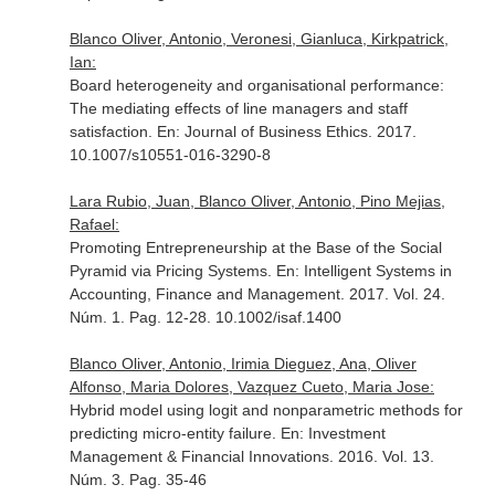
Blanco Oliver, Antonio, Veronesi, Gianluca, Kirkpatrick,
Ian:
Board heterogeneity and organisational performance:
The mediating effects of line managers and staff
satisfaction.
En: Journal of Business Ethics
. 2017.
10.1007/s10551-016-3290-8
Lara Rubio, Juan, Blanco Oliver, Antonio, Pino Mejias,
Rafael:
Promoting Entrepreneurship at the Base of the Social
Pyramid via Pricing Systems.
En: Intelligent Systems in
Accounting, Finance and Management
. 2017. Vol. 24.
Núm. 1. Pag. 12-28. 10.1002/isaf.1400
Blanco Oliver, Antonio, Irimia Dieguez, Ana, Oliver
Alfonso, Maria Dolores, Vazquez Cueto, Maria Jose:
Hybrid model using logit and nonparametric methods for
predicting micro-entity failure.
En: Investment
Management & Financial Innovations
. 2016. Vol. 13.
Núm. 3. Pag. 35-46