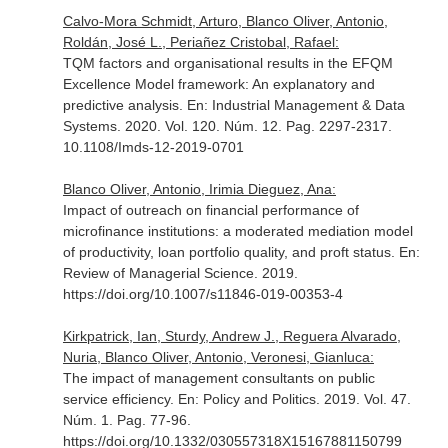
Calvo-Mora Schmidt, Arturo, Blanco Oliver, Antonio,
Roldán, José L., Periañez Cristobal, Rafael:
TQM factors and organisational results in the EFQM
Excellence Model framework: An explanatory and
predictive analysis.
En: Industrial Management & Data
Systems
. 2020. Vol. 120. Núm. 12. Pag. 2297-2317.
10.1108/Imds-12-2019-0701
Blanco Oliver, Antonio, Irimia Dieguez, Ana:
Impact of outreach on financial performance of
microfinance institutions: a moderated mediation model
of productivity, loan portfolio quality, and proft status.
En:
Review of Managerial Science
. 2019.
https://doi.org/10.1007/s11846-019-00353-4
Kirkpatrick, Ian, Sturdy, Andrew J., Reguera Alvarado,
Nuria, Blanco Oliver, Antonio, Veronesi, Gianluca:
The impact of management consultants on public
service efficiency.
En: Policy and Politics
. 2019. Vol. 47.
Núm. 1. Pag. 77-96.
https://doi.org/10.1332/030557318X15167881150799