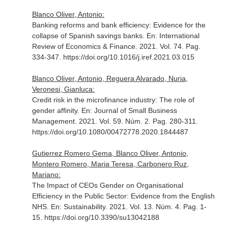
Blanco Oliver, Antonio:
Banking reforms and bank efficiency: Evidence for the
collapse of Spanish savings banks.
En: International
Review of Economics & Finance
. 2021. Vol. 74. Pag.
334-347. https://doi.org/10.1016/j.iref.2021.03.015
Blanco Oliver, Antonio, Reguera Alvarado, Nuria,
Veronesi, Gianluca:
Credit risk in the microfinance industry: The role of
gender affinity.
En: Journal of Small Business
Management
. 2021. Vol. 59. Núm. 2. Pag. 280-311.
https://doi.org/10.1080/00472778.2020.1844487
Gutierrez Romero Gema, Blanco Oliver, Antonio,
Montero Romero, Maria Teresa, Carbonero Ruz,
Mariano:
The Impact of CEOs Gender on Organisational
Efficiency in the Public Sector: Evidence from the English
NHS.
En: Sustainability
. 2021. Vol. 13. Núm. 4. Pag. 1-
15. https://doi.org/10.3390/su13042188