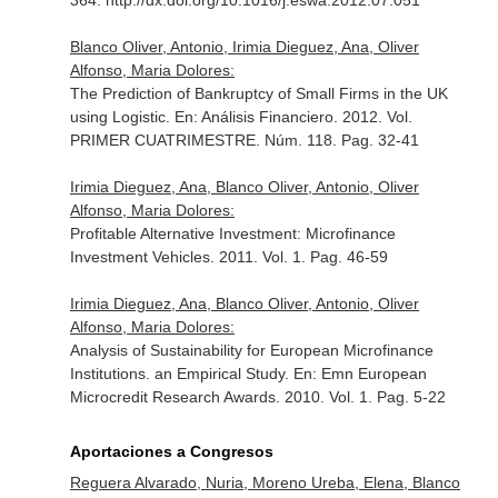
364. http://dx.doi.org/10.1016/j.eswa.2012.07.051
Blanco Oliver, Antonio, Irimia Dieguez, Ana, Oliver
Alfonso, Maria Dolores:
The Prediction of Bankruptcy of Small Firms in the UK
using Logistic.
En: Análisis Financiero
. 2012. Vol.
PRIMER CUATRIMESTRE. Núm. 118. Pag. 32-41
Irimia Dieguez, Ana, Blanco Oliver, Antonio, Oliver
Alfonso, Maria Dolores:
Profitable Alternative Investment: Microfinance
Investment Vehicles. 2011. Vol. 1. Pag. 46-59
Irimia Dieguez, Ana, Blanco Oliver, Antonio, Oliver
Alfonso, Maria Dolores:
Analysis of Sustainability for European Microfinance
Institutions. an Empirical Study.
En: Emn European
Microcredit Research Awards
. 2010. Vol. 1. Pag. 5-22
Aportaciones a Congresos
Reguera Alvarado, Nuria, Moreno Ureba, Elena, Blanco