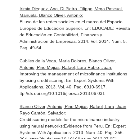
Irimia Dieguez, Ana, Di Pietro, Filippo, Vega Pascual,
Manuela, Blanco Oliver, Antonio:
El uso de las redes sociales en el marco del Espacio
Europeo de Educación Superior.
En: EDUCADE: Revista
de Educación en Contabilidad, Finanzas y
Administración de Empresas
. 2014. Vol. 2014. Núm. 5.
Pag. 49-64
Cubiles de la Vega, Maria Dolores, Blanco Oliver,
Antonio, Pino Mejias, Rafael, Lara Rubio, Juan:
Improving the management of microfinance institutions
by using credit scoring.
En: Expert Systems With
Applications
. 2013. Vol. 40. Pag. 6910-6917.
ttp://dx.doi.org/10.1016/j.eswa.2013.06.031
Blanco Oliver, Antonio, Pino Mejias, Rafael, Lara, Juan,
Rayo Cantón, Salvador:
Credit scoring models for the microfinance industry
using neural networks:Evidence from Peru.
En: Expert
Systems With Applications
. 2013. Núm. 40. Pag. 356-