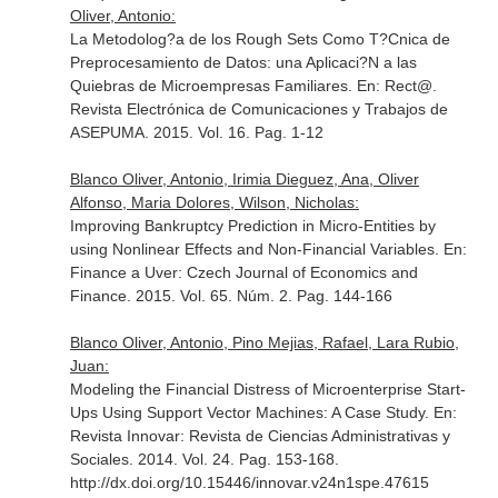
Oliver, Antonio:
La Metodolog?a de los Rough Sets Como T?Cnica de
Preprocesamiento de Datos: una Aplicaci?N a las
Quiebras de Microempresas Familiares.
En: Rect@.
Revista Electrónica de Comunicaciones y Trabajos de
ASEPUMA
. 2015. Vol. 16. Pag. 1-12
Blanco Oliver, Antonio, Irimia Dieguez, Ana, Oliver
Alfonso, Maria Dolores, Wilson, Nicholas:
Improving Bankruptcy Prediction in Micro-Entities by
using Nonlinear Effects and Non-Financial Variables.
En:
Finance a Uver: Czech Journal of Economics and
Finance
. 2015. Vol. 65. Núm. 2. Pag. 144-166
Blanco Oliver, Antonio, Pino Mejias, Rafael, Lara Rubio,
Juan:
Modeling the Financial Distress of Microenterprise Start-
Ups Using Support Vector Machines: A Case Study.
En:
Revista Innovar: Revista de Ciencias Administrativas y
Sociales
. 2014. Vol. 24. Pag. 153-168.
http://dx.doi.org/10.15446/innovar.v24n1spe.47615