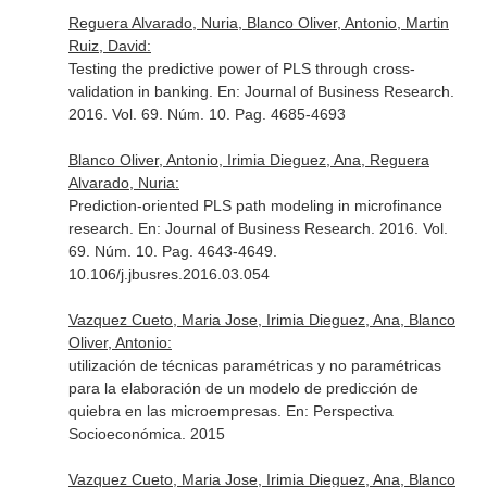
Reguera Alvarado, Nuria, Blanco Oliver, Antonio, Martin
Ruiz, David:
Testing the predictive power of PLS through cross-
validation in banking.
En: Journal of Business Research
.
2016. Vol. 69. Núm. 10. Pag. 4685-4693
Blanco Oliver, Antonio, Irimia Dieguez, Ana, Reguera
Alvarado, Nuria:
Prediction-oriented PLS path modeling in microfinance
research.
En: Journal of Business Research
. 2016. Vol.
69. Núm. 10. Pag. 4643-4649.
10.106/j.jbusres.2016.03.054
Vazquez Cueto, Maria Jose, Irimia Dieguez, Ana, Blanco
Oliver, Antonio:
utilización de técnicas paramétricas y no paramétricas
para la elaboración de un modelo de predicción de
quiebra en las microempresas.
En: Perspectiva
Socioeconómica
. 2015
Vazquez Cueto, Maria Jose, Irimia Dieguez, Ana, Blanco