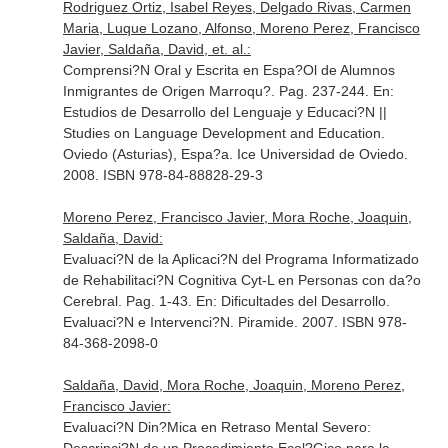
Rodriguez Ortiz, Isabel Reyes, Delgado Rivas, Carmen
Maria, Luque Lozano, Alfonso, Moreno Perez, Francisco
Javier, Saldaña, David, et. al.:
Comprensi?N Oral y Escrita en Espa?Ol de Alumnos
Inmigrantes de Origen Marroqu?. Pag. 237-244.
En:
Estudios de Desarrollo del Lenguaje y Educaci?N ||
Studies on Language Development and Education
.
Oviedo (Asturias), Espa?a. Ice Universidad de Oviedo.
2008. ISBN 978-84-88828-29-3
Moreno Perez, Francisco Javier, Mora Roche, Joaquin,
Saldaña, David:
Evaluaci?N de la Aplicaci?N del Programa Informatizado
de Rehabilitaci?N Cognitiva Cyt-L en Personas con da?o
Cerebral. Pag. 1-43.
En: Dificultades del Desarrollo.
Evaluaci?N e Intervenci?N
. Piramide. 2007. ISBN 978-
84-368-2098-0
Saldaña, David, Mora Roche, Joaquin, Moreno Perez,
Francisco Javier:
Evaluaci?N Din?Mica en Retraso Mental Severo: