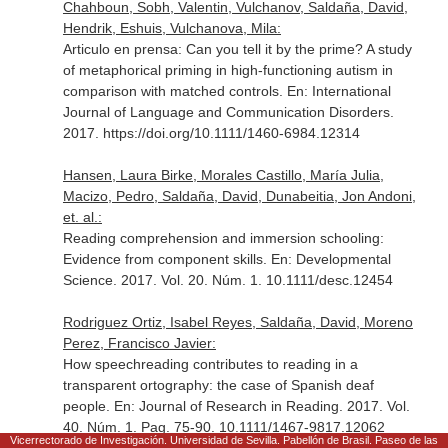
Chahboun, Sobh, Valentin, Vulchanov, Saldaña, David,
Hendrik, Eshuis, Vulchanova, Mila:
Articulo en prensa: Can you tell it by the prime? A study
of metaphorical priming in high-functioning autism in
comparison with matched controls.
En: International
Journal of Language and Communication Disorders
.
2017. https://doi.org/10.1111/1460-6984.12314
Hansen, Laura Birke, Morales Castillo, María Julia,
Macizo, Pedro, Saldaña, David, Dunabeitia, Jon Andoni,
et. al.:
Reading comprehension and immersion schooling:
Evidence from component skills.
En: Developmental
Science
. 2017. Vol. 20. Núm. 1. 10.1111/desc.12454
Rodriguez Ortiz, Isabel Reyes, Saldaña, David, Moreno
Perez, Francisco Javier:
How speechreading contributes to reading in a
transparent ortography: the case of Spanish deaf
people.
En: Journal of Research in Reading
. 2017. Vol.
40. Núm. 1. Pag. 75-90. 10.1111/1467-9817.12062
Vicerrectorado de Investigación. Universidad de Sevilla. Pabellón de Brasil. Paseo de las