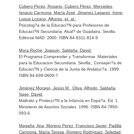
Cubero Perez, Rosario, Cubero Pérez, Mercedes,
Ignacio Carmona, María José, Jimenez Lagares, Irene,
Luque Lozano, Alfonso, et. al.:
Psicolog?a de la Educaci?N para Profesores de
Educaci?N Secundaria. Alcal? de Guadaira, Sevilla.
Editorial MAD. 2000. ISBN 84-8311-814-9
Mora Roche, Joaquin, Saldaña, David:
El Programa Comprender y Transformar. Materiales
para la Educacion Secundaria. Sevilla,. Consejer?a de
Educaci?N y Ciencia de la Junta de Andaluc?a. 1999.
ISBN 84-699-0609-7
Jiménez Morago, Jesús M., Oliva, Alfredo, Saldaña
Sage, David:
Maltrato y Protecci?N a la Infancia en Espa?a. Ed. 1.
Ministerio de Asuntos Sociales. 1996. ISBN 84-7850-
093-6
Magaña, Ana, Moreno Perez, Francisco Javier, Padilla
Carmona, María Teresa, Romero Rodríguez, Soledad,