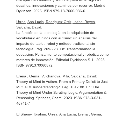
discapacidad auditiva y sordoceguera en el siglo XXI
desafíos, innovaciones y caminos por recorrer
. Madrid.
Dykinson. 2025. ISBN 979-13-7006-936-0
Urrea, Ana Lucia, Rodriguez Ortiz, Isabel Reyes,
Saldaña, David:
La función de la tecnología en la adquisición de
vocabulario en niños con autismo: un análisis del
impacto de tablet, robot y método tradicional sin
tecnología. Pag. 209-223.
En: Transformando la
educación. Pensamiento computacional y robótica como
motores de innovación
. Editorial Dyckinson S. L. 2025.
ISBN 9791370060572
Erena , Gema, Vulchanova, Mila, Saldaña, David:
Theory of Mind in Autism: From a Primary Deficit to Just
Mutual Misunderstanding?. Pag. 161-188.
En: The
Theory of Mind Under Scrutiny. Logic, Argumentation &
Reasoning
. Springer, Cham. 2023. ISBN 978-3-031-
46741-7
El Shemy, Ibrahim, Urrea, Ana Lucía, Erena , Gema,