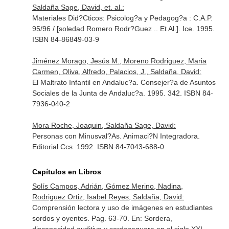
Saldaña Sage, David, et. al.:
Materiales Did?Cticos: Psicolog?a y Pedagog?a : C.A.P.
95/96 / [soledad Romero Rodr?Guez .. Et Al.]. Ice. 1995.
ISBN 84-86849-03-9
Jiménez Morago, Jesús M., Moreno Rodriguez, Maria
Carmen, Oliva, Alfredo, Palacios, J., Saldaña, David:
El Maltrato Infantil en Andaluc?a. Consejer?a de Asuntos
Sociales de la Junta de Andaluc?a. 1995. 342. ISBN 84-
7936-040-2
Mora Roche, Joaquin, Saldaña Sage, David:
Personas con Minusval?As. Animaci?N Integradora.
Editorial Ccs. 1992. ISBN 84-7043-688-0
Capítulos en Libros
Solís Campos, Adrián, Gómez Merino, Nadina,
Rodriguez Ortiz, Isabel Reyes, Saldaña, David:
Comprensión lectora y uso de imágenes en estudiantes
sordos y oyentes. Pag. 63-70.
En: Sordera,