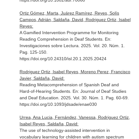
https://doi.org/10.1002/aur.70060
Ortiz Gómez, Marta, Juárez Ramírez, Reyes, Solís
Campos, Adrián, Saldaña, David, Rodriguez Ortiz, Isabel
Reyes:
A Gamified Intervention Programme for Monitoring
Reading Comprehension in Deaf Students.
En:
Investigaciones sobre Lectura
. 2025. Vol. 20. Núm. 1.
Pag. 125-150.
https://doi.org/10.24310/isl.20.1.2025.20424
Rodriguez Ortiz, Isabel Reyes, Moreno Perez, Francisco
Javier, Saldaña, David:
Reading Metacomprehension of Spanish Deaf and
Hard-of-Hearing Students.
En: Journal of Deaf Studies
and Deaf Education
. 2025. Vol. 30. Núm. 1. Pag. 60-69.
https://doi.org/10.1093/jdsade/enae030
Urrea, Ana Lucia, Fernández, Vanessa, Rodriguez Ortiz,
Isabel Reyes, Saldaña, David:
The use of technology-assisted intervention in
vocabulary learning for children with autism spectrum