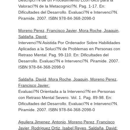
Descripci?N de un Procedimiento Ecol?Gico para la
Valoraci?N de la Metacognici?N. Pag. 1-17.
En:
Dificultades del Desarrollo. Evaluaci?N e Intervenci?N
.
Piramide. 2007. ISBN 978-84-368-2098-0
Moreno Perez, Francisco Javier, Mora Roche, Joaquin,
Saldaña, David:
Intervenci?N Asistida Por Ordenador Sobre Habilidades
Aplicadas a la Soluci?N de Problemas en Personas con
Retraso Mental. Pag. 99-110.
En: Dificultades del
Desarrollo. Evaluaci?N e Intervenci?N
. Piramide. 2007.
ISBN 978-84-368-2098-0
Saldaña, David, Mora Roche, Joaquin, Moreno Perez,
Francisco Javier:
Evaluaci?N Orientada a la Intervenci?N en Personas
con Retraso Mental Severo. Vol. 1. Pag. 89-98.
En:
Dificultades del Desarrollo. Evaluaci?N e Intervenci?N
.
Piramide. 2007. ISBN 978-84-368-2098-0
Aguilera Jimenez, Antonio, Moreno Perez, Francisco
Javier, Rodriguez Ortiz, Isabel Reyes, Saldaña, David: