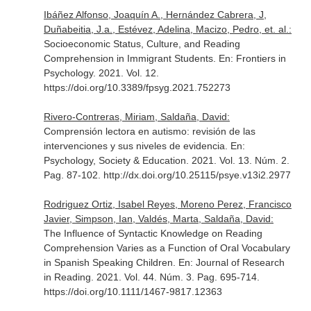
Ibáñez Alfonso, Joaquín A., Hernández Cabrera, J,
Duñabeitia, J.a., Estévez, Adelina, Macizo, Pedro, et. al.:
Socioeconomic Status, Culture, and Reading
Comprehension in Immigrant Students.
En: Frontiers in
Psychology
. 2021. Vol. 12.
https://doi.org/10.3389/fpsyg.2021.752273
Rivero-Contreras, Miriam, Saldaña, David:
Comprensión lectora en autismo: revisión de las
intervenciones y sus niveles de evidencia.
En:
Psychology, Society & Education
. 2021. Vol. 13. Núm. 2.
Pag. 87-102. http://dx.doi.org/10.25115/psye.v13i2.2977
Rodriguez Ortiz, Isabel Reyes, Moreno Perez, Francisco
Javier, Simpson, Ian, Valdés, Marta, Saldaña, David:
The Influence of Syntactic Knowledge on Reading
Comprehension Varies as a Function of Oral Vocabulary
in Spanish Speaking Children.
En: Journal of Research
in Reading
. 2021. Vol. 44. Núm. 3. Pag. 695-714.
https://doi.org/10.1111/1467-9817.12363