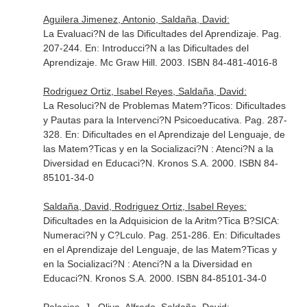
Aguilera Jimenez, Antonio, Saldaña, David:
La Evaluaci?N de las Dificultades del Aprendizaje. Pag.
207-244.
En: Introducci?N a las Dificultades del
Aprendizaje
. Mc Graw Hill. 2003. ISBN 84-481-4016-8
Rodriguez Ortiz, Isabel Reyes, Saldaña, David:
La Resoluci?N de Problemas Matem?Ticos: Dificultades
y Pautas para la Intervenci?N Psicoeducativa. Pag. 287-
328.
En: Dificultades en el Aprendizaje del Lenguaje, de
las Matem?Ticas y en la Socializaci?N : Atenci?N a la
Diversidad en Educaci?N
. Kronos S.A. 2000. ISBN 84-
85101-34-0
Saldaña, David, Rodriguez Ortiz, Isabel Reyes:
Dificultades en la Adquisicion de la Aritm?Tica B?SICA:
Numeraci?N y C?Lculo. Pag. 251-286.
En: Dificultades
en el Aprendizaje del Lenguaje, de las Matem?Ticas y
en la Socializaci?N : Atenci?N a la Diversidad en
Educaci?N
. Kronos S.A. 2000. ISBN 84-85101-34-0