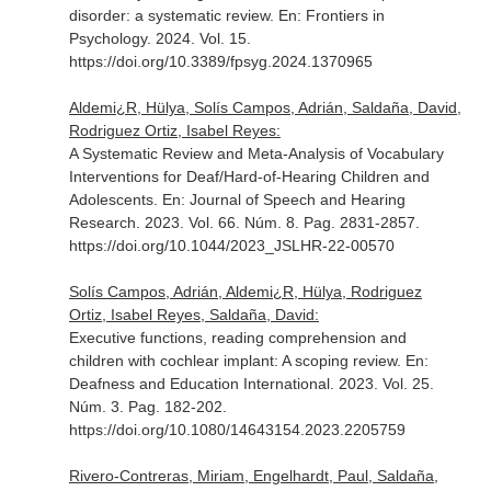
disorder: a systematic review.
En: Frontiers in
Psychology
. 2024. Vol. 15.
https://doi.org/10.3389/fpsyg.2024.1370965
Aldemi¿R, Hülya, Solís Campos, Adrián, Saldaña, David,
Rodriguez Ortiz, Isabel Reyes:
A Systematic Review and Meta-Analysis of Vocabulary
Interventions for Deaf/Hard-of-Hearing Children and
Adolescents.
En: Journal of Speech and Hearing
Research
. 2023. Vol. 66. Núm. 8. Pag. 2831-2857.
https://doi.org/10.1044/2023_JSLHR-22-00570
Solís Campos, Adrián, Aldemi¿R, Hülya, Rodriguez
Ortiz, Isabel Reyes, Saldaña, David:
Executive functions, reading comprehension and
children with cochlear implant: A scoping review.
En:
Deafness and Education International
. 2023. Vol. 25.
Núm. 3. Pag. 182-202.
https://doi.org/10.1080/14643154.2023.2205759
Rivero-Contreras, Miriam, Engelhardt, Paul, Saldaña,