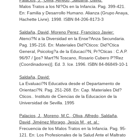
Palacios, J., Oliva, Alfredo, Saldaña, David:
Malos Tratos a los NI?Os en la Infancia. Pag. 399-421.
En: Familia y Desarrollo Humano
. Alianza (Grupo Anaya,
Hachette Livre). 1998. ISBN 84-206-8173-3
Saldaña, David, Moreno Perez, Francisco Javier:
Atenci?N a la Diversidad en la Ense?Anza Secundaria.
Pag. 195-216.
En: Materiales Did?Cticos: Did?Ctica
General, Psicolog?a de la Educaci?N, Pr?Cticas : C.A.P.
96/97 / [jos? Mart?N Toscano, Rosario Cubero P?Rez
(Coordinadores)]
. Ed. 3. Ice. 1996. ISBN 84-86849-10-1
Saldaña, David:
La Evaluaci?N Educativa desde el Departamento de
Orientaci?N. Pag. 251-268.
En: Cap. Materiales Did?
Cticos.
. Instituto de Ciencias de la Educacion de la
Universidad de Sevilla. 1995
Palacios, J., Moreno, M.C., Oliva, Alfredo, Saldaña,
David, Jiménez Morago, Jesús M., et. al.:
Frecuencia de los Malos Tratos en la Infancia. Pag. 95-
121.
En: Los Profesionales de la Salud Ante el Maltrato