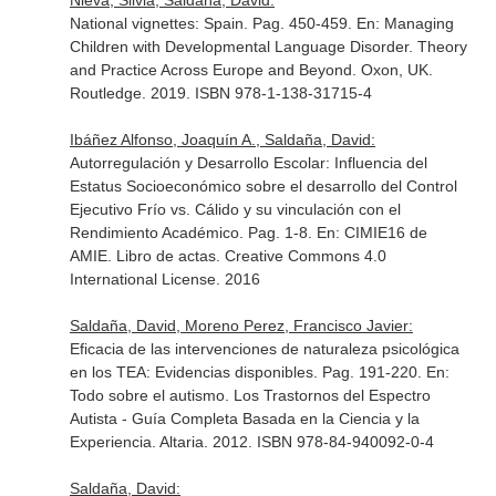
Nieva, Silvia, Saldaña, David:
National vignettes: Spain. Pag. 450-459.
En: Managing
Children with Developmental Language Disorder. Theory
and Practice Across Europe and Beyond
. Oxon, UK.
Routledge. 2019. ISBN 978-1-138-31715-4
Ibáñez Alfonso, Joaquín A., Saldaña, David:
Autorregulación y Desarrollo Escolar: Influencia del
Estatus Socioeconómico sobre el desarrollo del Control
Ejecutivo Frío vs. Cálido y su vinculación con el
Rendimiento Académico. Pag. 1-8.
En: CIMIE16 de
AMIE. Libro de actas
. Creative Commons 4.0
International License. 2016
Saldaña, David, Moreno Perez, Francisco Javier:
Eficacia de las intervenciones de naturaleza psicológica
en los TEA: Evidencias disponibles. Pag. 191-220.
En:
Todo sobre el autismo. Los Trastornos del Espectro
Autista - Guía Completa Basada en la Ciencia y la
Experiencia
. Altaria. 2012. ISBN 978-84-940092-0-4
Saldaña, David: