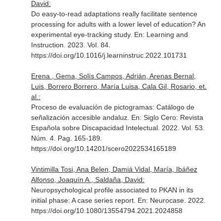
David:
Do easy-to-read adaptations really facilitate sentence
processing for adults with a lower level of education? An
experimental eye-tracking study.
En: Learning and
Instruction
. 2023. Vol. 84.
https://doi.org/10.1016/j.learninstruc.2022.101731
Erena , Gema, Solís Campos, Adrián, Arenas Bernal,
Luis, Borrero Borrero, María Luisa, Cala Gil, Rosario, et.
al.:
Proceso de evaluación de pictogramas: Catálogo de
señalización accesible andaluz.
En: Siglo Cero: Revista
Española sobre Discapacidad Intelectual
. 2022. Vol. 53.
Núm. 4. Pag. 165-189.
https://doi.org/10.14201/scero2022534165189
Vintimilla Tosi, Ana Belen, Damiá Vidal, María, Ibáñez
Alfonso, Joaquín A., Saldaña, David:
Neuropsychological profile associated to PKAN in its
initial phase: A case series report.
En: Neurocase
. 2022.
https://doi.org/10.1080/13554794.2021.2024858