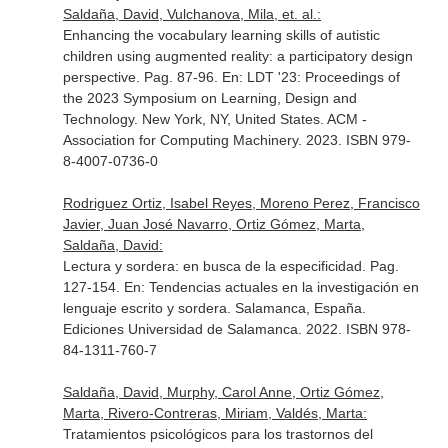
Saldaña, David, Vulchanova, Mila, et. al.:
Enhancing the vocabulary learning skills of autistic
children using augmented reality: a participatory design
perspective. Pag. 87-96.
En: LDT '23: Proceedings of
the 2023 Symposium on Learning, Design and
Technology
. New York, NY, United States. ACM -
Association for Computing Machinery. 2023. ISBN 979-
8-4007-0736-0
Rodriguez Ortiz, Isabel Reyes, Moreno Perez, Francisco
Javier, Juan José Navarro, Ortiz Gómez, Marta,
Saldaña, David:
Lectura y sordera: en busca de la especificidad. Pag.
127-154.
En: Tendencias actuales en la investigación en
lenguaje escrito y sordera
. Salamanca, España.
Ediciones Universidad de Salamanca. 2022. ISBN 978-
84-1311-760-7
Saldaña, David, Murphy, Carol Anne, Ortiz Gómez,
Marta, Rivero-Contreras, Miriam, Valdés, Marta:
Tratamientos psicológicos para los trastornos del