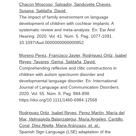
Chacon Moscoso, Salvador, Sanduvete Chaves,
Susana, Saldaña, David:
The impact of family environment on language
development of children with cochlear implants: A
systematic review and meta-analysis.
En: Ear And
Hearing
. 2020. Vol. 41. Núm. 5. Pag. 1077-1091.
10.1097/Aud.0000000000000852
Moreno Perez, Francisco Javier, Rodriguez Ortiz, Isabel
Reyes, Tavares, Gema, Saldaña, David:
Comprehending reflexive and clitic constructions in
children with autism spectrunm disorder and
developmental language disorder.
En: International
Journal of Language and Communication Disorders
.
2020. Vol. 55. Núm. 6. Pag. 884-898.
https://doi.org/10.1111/1460-6984.12568
Rodriguez Ortiz, Isabel Reyes, Perez Martín, María del
Mar, Valmaseda Balanzategui, Maria Angeles, Cantillo,
Coral, Díez Abella, Maria Aránzazu, et. al.:
Spanish Sign Language (LSE) adaptation of the