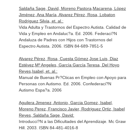
Saldaña Sage, David, Moreno Pastora,Macarena, López
Jiménez, Ana María, Alvarez Pérez, Rosa, Lobaton
Rodriguez,Silvia, et. al.:
Vida Adulta y Trastornos del Espectro Autista. Calidad de
Vida y Empleo en Andaluc?a. Ed. 2006. Federaci?N
Andaluza de Padres con Hijos con Trastornos del
Espectro Autista. 2006. ISBN 84-689-7851-5
Alvarez Pérez, Rosa, Cuesta Gómez,Jose Luis, Diaz
Estévez,Mº Angeles, García García,Teresa, Del Hoyo
Reyes,Isabel, et. al.:
Manual de Buenas Pr?Cticas en Empleo con Apoyo para
Personas con Autismo. Ed. 2006. Confederaci?N
Autismo Espa?a. 2006
Aguilera Jimenez, Antonio, Garcia Gomez, Isabel,
Moreno Perez, Francisco Javier, Rodriguez Ortiz, Isabel
Reyes, Saldaña Sage, David:
Introducci?N a las Dificultades del Aprendizaje. Mc Graw
Hill. 2003. ISBN 84-481-4016-8