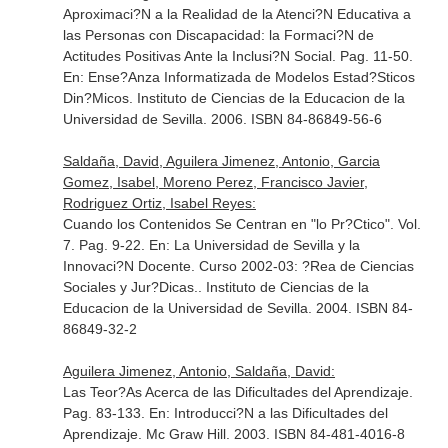
Aproximaci?N a la Realidad de la Atenci?N Educativa a
las Personas con Discapacidad: la Formaci?N de
Actitudes Positivas Ante la Inclusi?N Social. Pag. 11-50.
En: Ense?Anza Informatizada de Modelos Estad?Sticos
Din?Micos
. Instituto de Ciencias de la Educacion de la
Universidad de Sevilla. 2006. ISBN 84-86849-56-6
Saldaña, David, Aguilera Jimenez, Antonio, Garcia
Gomez, Isabel, Moreno Perez, Francisco Javier,
Rodriguez Ortiz, Isabel Reyes:
Cuando los Contenidos Se Centran en "lo Pr?Ctico". Vol.
7. Pag. 9-22.
En: La Universidad de Sevilla y la
Innovaci?N Docente. Curso 2002-03: ?Rea de Ciencias
Sociales y Jur?Dicas.
. Instituto de Ciencias de la
Educacion de la Universidad de Sevilla. 2004. ISBN 84-
86849-32-2
Aguilera Jimenez, Antonio, Saldaña, David:
Las Teor?As Acerca de las Dificultades del Aprendizaje.
Pag. 83-133.
En: Introducci?N a las Dificultades del
Aprendizaje
. Mc Graw Hill. 2003. ISBN 84-481-4016-8