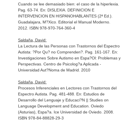
Cuando se lee demasiado bien: el caso de la hiperlexia.
Pag. 63-74.
En: DISLEXIA. DEFINICION E
INTERVENCION EN HISPANOHABLANTES (2ª Ed.)
.
Guadalajara, M?Xico. Editorial el Manual Moderno.
2012. ISBN 978-970-764-360-4
Saldaña, David:
La Lectura de las Personas con Trastornos del Espectro
Autista: ?Por Qu? no Comprenden?. Pag. 161-167.
En:
Investigaciones Sobre Autismo en Espa?Ol: Problemas y
Perspectivas
. Centro de Psicolog?a Aplicada -
Universidad Aut?Noma de Madrid. 2010
Saldaña, David:
Procesos Inferenciales en Lectores con Trastornos del
Espectro Autista. Pag. 481-488.
En: Estudios de
Desarrollo del Lenguaje y Educaci?N || Studies on
Language Development and Education
. Oviedo
(Asturias), Espa?a. Ice Universidad de Oviedo. 2008.
ISBN 978-84-88828-29-3