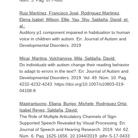
Núm. 3. Pag. 677-688
Ruiz Martínez, Francisco José, Rodriguez Martinez,
Elena Isabel, Wilson, Ellie, Yau, Shu, Saldaña, David, et.
al.:
Auditory p1 component impaired in habituation to human
voice in children with autism.
En: Journal of Autism and
Developmental Disorders
. 2019
Micai, Martina, Vulchanova, Mila, Saldaña, David:
Do individuals with autism change their reading behavior
to adapt to errors in the text?.
En: Journal of Autism and
Developmental Disorders
. 2019. Vol. 49. Núm. 10. Pag.
4232-4232-4243. https://doi.org/10.1007/s10803-019-
04108-8
Mastrantuono, Eliana, Burigo, Michele, Rodriguez Ortiz,
Isabel Reyes, Saldaña, David:
The Role of Multiple Articulatory Channels of Sign-
Supported Speech Revealed by Visual Processing.
En:
Journal of Speech and Hearing Research
. 2019. Vol. 62.
Núm. 6. Pag. 1625-1656. 10.1044/2019_jslhr-S-17-0433