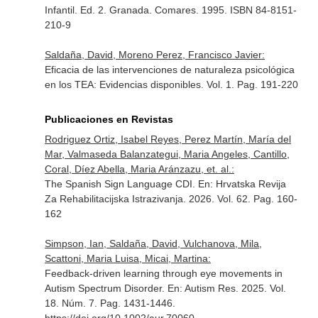
Infantil
. Ed. 2. Granada. Comares. 1995. ISBN 84-8151-
210-9
Saldaña, David, Moreno Perez, Francisco Javier:
Eficacia de las intervenciones de naturaleza psicológica
en los TEA: Evidencias disponibles. Vol. 1. Pag. 191-220
Publicaciones en Revistas
Rodriguez Ortiz, Isabel Reyes, Perez Martín, María del
Mar, Valmaseda Balanzategui, Maria Angeles, Cantillo,
Coral, Díez Abella, Maria Aránzazu, et. al.:
The Spanish Sign Language CDI.
En: Hrvatska Revija
Za Rehabilitacijska Istrazivanja
. 2026. Vol. 62. Pag. 160-
162
Simpson, Ian, Saldaña, David, Vulchanova, Mila,
Scattoni, Maria Luisa, Micai, Martina:
Feedback-driven learning through eye movements in
Autism Spectrum Disorder.
En: Autism Res
. 2025. Vol.
18. Núm. 7. Pag. 1431-1446.