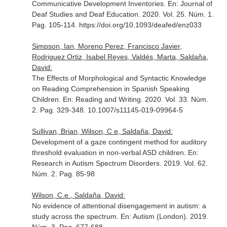
Communicative Development Inventories.
En: Journal of
Deaf Studies and Deaf Education
. 2020. Vol. 25. Núm. 1.
Pag. 105-114. https://doi.org/10.1093/deafed/enz033
Simpson, Ian, Moreno Perez, Francisco Javier,
Rodriguez Ortiz, Isabel Reyes, Valdés, Marta, Saldaña,
David:
The Effects of Morphological and Syntactic Knowledge
on Reading Comprehension in Spanish Speaking
Children.
En: Reading and Writing
. 2020. Vol. 33. Núm.
2. Pag. 329-348. 10.1007/s11145-019-09964-5
Sullivan, Brian, Wilson, C e, Saldaña, David:
Development of a gaze contingent method for auditory
threshold evaluation in non-verbal ASD children.
En:
Research in Autism Spectrum Disorders
. 2019. Vol. 62.
Núm. 2. Pag. 85-98
Wilson, C.e., Saldaña, David:
No evidence of attentional disengagement in autism: a
study across the spectrum.
En: Autism (London)
. 2019.