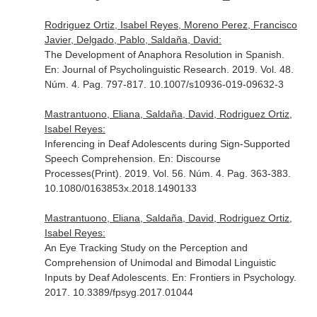
Rodriguez Ortiz, Isabel Reyes, Moreno Perez, Francisco
Javier, Delgado, Pablo, Saldaña, David:
The Development of Anaphora Resolution in Spanish.
En: Journal of Psycholinguistic Research
. 2019. Vol. 48.
Núm. 4. Pag. 797-817. 10.1007/s10936-019-09632-3
Mastrantuono, Eliana, Saldaña, David, Rodriguez Ortiz,
Isabel Reyes:
Inferencing in Deaf Adolescents during Sign-Supported
Speech Comprehension.
En: Discourse
Processes(Print)
. 2019. Vol. 56. Núm. 4. Pag. 363-383.
10.1080/0163853x.2018.1490133
Mastrantuono, Eliana, Saldaña, David, Rodriguez Ortiz,
Isabel Reyes:
An Eye Tracking Study on the Perception and
Comprehension of Unimodal and Bimodal Linguistic
Inputs by Deaf Adolescents.
En: Frontiers in Psychology
.
2017. 10.3389/fpsyg.2017.01044