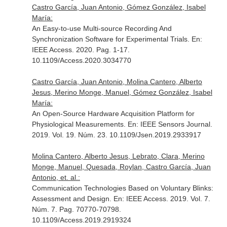
Castro García, Juan Antonio, Gómez González, Isabel
María:
An Easy-to-use Multi-source Recording And
Synchronization Software for Experimental Trials.
En:
IEEE Access
. 2020. Pag. 1-17.
10.1109/Access.2020.3034770
Castro García, Juan Antonio, Molina Cantero, Alberto
Jesus, Merino Monge, Manuel, Gómez González, Isabel
María:
An Open-Source Hardware Acquisition Platform for
Physiological Measurements.
En: IEEE Sensors Journal
.
2019. Vol. 19. Núm. 23. 10.1109/Jsen.2019.2933917
Molina Cantero, Alberto Jesus, Lebrato, Clara, Merino
Monge, Manuel, Quesada, Roylan, Castro García, Juan
Antonio, et. al.:
Communication Technologies Based on Voluntary Blinks:
Assessment and Design.
En: IEEE Access
. 2019. Vol. 7.
Núm. 7. Pag. 70770-70798.
10.1109/Access.2019.2919324