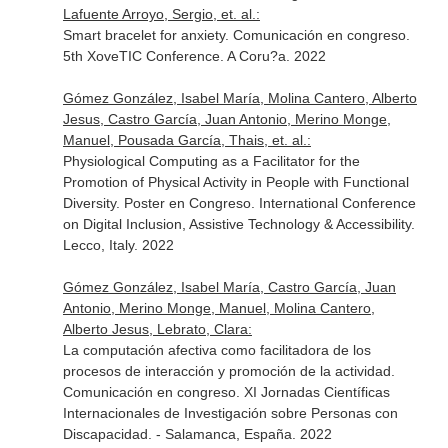
Lafuente Arroyo, Sergio, et. al.:
Smart bracelet for anxiety. Comunicación en congreso.
5th XoveTIC Conference. A Coru?a. 2022
Gómez González, Isabel María, Molina Cantero, Alberto
Jesus, Castro García, Juan Antonio, Merino Monge,
Manuel, Pousada García, Thais, et. al.:
Physiological Computing as a Facilitator for the
Promotion of Physical Activity in People with Functional
Diversity. Poster en Congreso. International Conference
on Digital Inclusion, Assistive Technology & Accessibility.
Lecco, Italy. 2022
Gómez González, Isabel María, Castro García, Juan
Antonio, Merino Monge, Manuel, Molina Cantero,
Alberto Jesus, Lebrato, Clara:
La computación afectiva como facilitadora de los
procesos de interacción y promoción de la actividad.
Comunicación en congreso. XI Jornadas Científicas
Internacionales de Investigación sobre Personas con
Discapacidad. - Salamanca, España. 2022