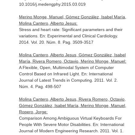
10.1016/j.medengphy.2015.03.019
Merino Monge, Manuel, Gómez González, Isabel María,
Molina Cantero, Alberto Jesus:
Stress and heart rate: Significant parameters and their
variations.
En: Experimental and Clinical Cardiology
.
2014. Vol. 20. Núm. 8. Pag. 3509-3517
Molina Cantero, Alberto Jesus, Gómez González, Isabel
María, Rivera Romero, Octavio, Merino Monge, Manuel:
A Flexible, Open, Multimodal System of Computer
Control Based on Infrared Light.
En: International
Journal of Latest Trends in Computing
. 2011. Vol. 2.
Núm. 4. Pag. 498-507
Molina Cantero, Alberto Jesus, Rivera Romero, Octavio,
Gómez González, Isabel María, Merino Monge, Manuel,
Ropero, Jorge:
Comparison Among Ambiguous Virtual Keyboards For
People With Severe Motor Disabilities.
En: International
Journal of Modern Engineering Research
. 2011. Vol. 1.