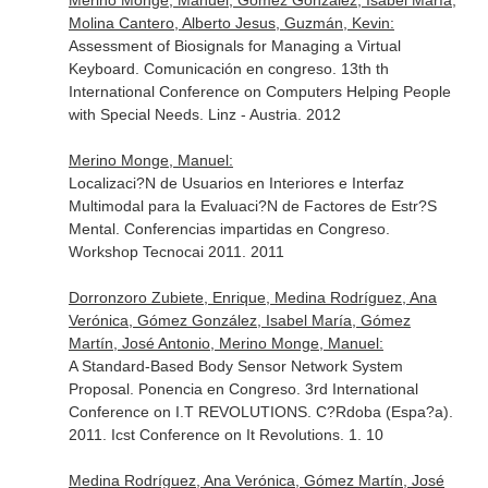
Merino Monge, Manuel, Gómez González, Isabel María,
Molina Cantero, Alberto Jesus, Guzmán, Kevin:
Assessment of Biosignals for Managing a Virtual
Keyboard. Comunicación en congreso. 13th th
International Conference on Computers Helping People
with Special Needs. Linz - Austria. 2012
Merino Monge, Manuel:
Localizaci?N de Usuarios en Interiores e Interfaz
Multimodal para la Evaluaci?N de Factores de Estr?S
Mental. Conferencias impartidas en Congreso.
Workshop Tecnocai 2011. 2011
Dorronzoro Zubiete, Enrique, Medina Rodríguez, Ana
Verónica, Gómez González, Isabel María, Gómez
Martín, José Antonio, Merino Monge, Manuel:
A Standard-Based Body Sensor Network System
Proposal. Ponencia en Congreso. 3rd International
Conference on I.T REVOLUTIONS. C?Rdoba (Espa?a).
2011. Icst Conference on It Revolutions. 1. 10
Medina Rodríguez, Ana Verónica, Gómez Martín, José