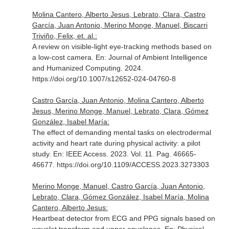
Molina Cantero, Alberto Jesus, Lebrato, Clara, Castro
García, Juan Antonio, Merino Monge, Manuel, Biscarri
Triviño, Felix, et. al.:
A review on visible-light eye-tracking methods based on
a low-cost camera.
En: Journal of Ambient Intelligence
and Humanized Computing
. 2024.
https://doi.org/10.1007/s12652-024-04760-8
Castro García, Juan Antonio, Molina Cantero, Alberto
Jesus, Merino Monge, Manuel, Lebrato, Clara, Gómez
González, Isabel María:
The effect of demanding mental tasks on electrodermal
activity and heart rate during physical activity: a pilot
study.
En: IEEE Access
. 2023. Vol. 11. Pag. 46665-
46677. https://doi.org/10.1109/ACCESS.2023.3273303
Merino Monge, Manuel, Castro García, Juan Antonio,
Lebrato, Clara, Gómez González, Isabel María, Molina
Cantero, Alberto Jesus:
Heartbeat detector from ECG and PPG signals based on