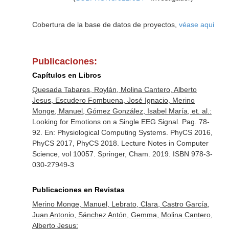
Cobertura de la base de datos de proyectos,
véase aqui
Publicaciones:
Capítulos en Libros
Quesada Tabares, Roylán, Molina Cantero, Alberto
Jesus, Escudero Fombuena, José Ignacio, Merino
Monge, Manuel, Gómez González, Isabel María, et. al.:
Looking for Emotions on a Single EEG Signal. Pag. 78-
92.
En: Physiological Computing Systems. PhyCS 2016,
PhyCS 2017, PhyCS 2018. Lecture Notes in Computer
Science, vol 10057
. Springer, Cham. 2019. ISBN 978-3-
030-27949-3
Publicaciones en Revistas
Merino Monge, Manuel, Lebrato, Clara, Castro García,
Juan Antonio, Sánchez Antón, Gemma, Molina Cantero,
Alberto Jesus: