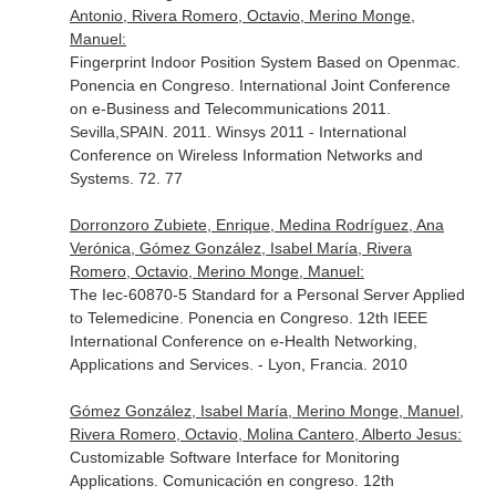
Antonio, Rivera Romero, Octavio, Merino Monge,
Manuel:
Fingerprint Indoor Position System Based on Openmac.
Ponencia en Congreso. International Joint Conference
on e-Business and Telecommunications 2011.
Sevilla,SPAIN. 2011. Winsys 2011 - International
Conference on Wireless Information Networks and
Systems. 72. 77
Dorronzoro Zubiete, Enrique, Medina Rodríguez, Ana
Verónica, Gómez González, Isabel María, Rivera
Romero, Octavio, Merino Monge, Manuel:
The Iec-60870-5 Standard for a Personal Server Applied
to Telemedicine. Ponencia en Congreso. 12th IEEE
International Conference on e-Health Networking,
Applications and Services. - Lyon, Francia. 2010
Gómez González, Isabel María, Merino Monge, Manuel,
Rivera Romero, Octavio, Molina Cantero, Alberto Jesus:
Customizable Software Interface for Monitoring
Applications. Comunicación en congreso. 12th