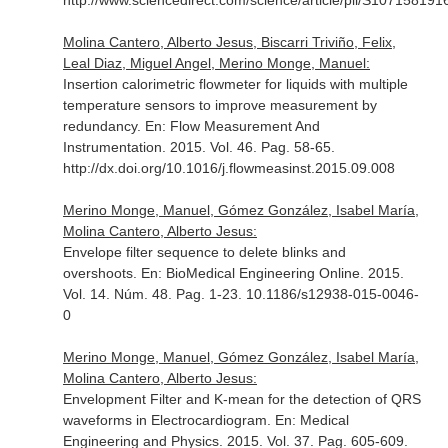
http://www.sciencedirect.com/science/article/pii/S10715819
Molina Cantero, Alberto Jesus, Biscarri Triviño, Felix,
Leal Diaz, Miguel Angel, Merino Monge, Manuel:
Insertion calorimetric flowmeter for liquids with multiple
temperature sensors to improve measurement by
redundancy.
En: Flow Measurement And
Instrumentation
. 2015. Vol. 46. Pag. 58-65.
http://dx.doi.org/10.1016/j.flowmeasinst.2015.09.008
Merino Monge, Manuel, Gómez González, Isabel María,
Molina Cantero, Alberto Jesus:
Envelope filter sequence to delete blinks and
overshoots.
En: BioMedical Engineering Online
. 2015.
Vol. 14. Núm. 48. Pag. 1-23. 10.1186/s12938-015-0046-
0
Merino Monge, Manuel, Gómez González, Isabel María,
Molina Cantero, Alberto Jesus:
Envelopment Filter and K-mean for the detection of QRS
waveforms in Electrocardiogram.
En: Medical
Engineering and Physics
. 2015. Vol. 37. Pag. 605-609.