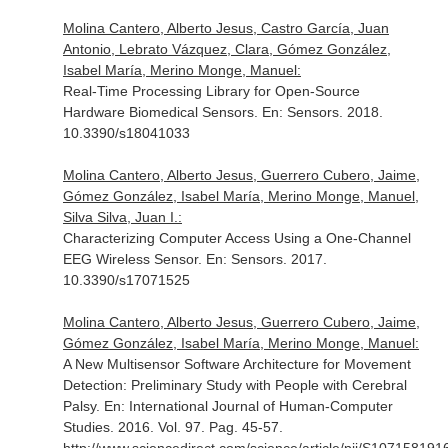
Molina Cantero, Alberto Jesus, Castro García, Juan
Antonio, Lebrato Vázquez, Clara, Gómez González,
Isabel María, Merino Monge, Manuel:
Real-Time Processing Library for Open-Source
Hardware Biomedical Sensors.
En: Sensors
. 2018.
10.3390/s18041033
Molina Cantero, Alberto Jesus, Guerrero Cubero, Jaime,
Gómez González, Isabel María, Merino Monge, Manuel,
Silva Silva, Juan I.:
Characterizing Computer Access Using a One-Channel
EEG Wireless Sensor.
En: Sensors
. 2017.
10.3390/s17071525
Molina Cantero, Alberto Jesus, Guerrero Cubero, Jaime,
Gómez González, Isabel María, Merino Monge, Manuel:
A New Multisensor Software Architecture for Movement
Detection: Preliminary Study with People with Cerebral
Palsy.
En: International Journal of Human-Computer
Studies
. 2016. Vol. 97. Pag. 45-57.