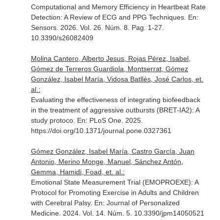
Computational and Memory Efficiency in Heartbeat Rate
Detection: A Review of ECG and PPG Techniques.
En:
Sensors
. 2026. Vol. 26. Núm. 8. Pag. 1-27.
10.3390/s26082409
Molina Cantero, Alberto Jesus, Rojas Pérez, Isabel,
Gómez de Terreros Guardiola, Montserrat, Gómez
González, Isabel María, Vidosa Batllés, José Carlos, et.
al.:
Evaluating the effectiveness of integrating biofeedback
in the treatment of aggressive outbursts (BRET-IA2): A
study protoco.
En: PLoS One
. 2025.
https://doi.org/10.1371/journal.pone.0327361
Gómez González, Isabel María, Castro García, Juan
Antonio, Merino Monge, Manuel, Sánchez Antón,
Gemma, Hamidi, Foad, et. al.:
Emotional State Measurement Trial (EMOPROEXE): A
Protocol for Promoting Exercise in Adults and Children
with Cerebral Palsy.
En: Journal of Personalized
Medicine
. 2024. Vol. 14. Núm. 5. 10.3390/jpm14050521