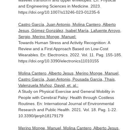
wavelet transform and upper envelopes.
En: Physical
and Engineering Sciences in Medicine
. 2023.
https://doi.org/10.1007/s13246-023-01235-6
Castro García, Juan Antonio, Molina Cantero, Alberto
Jesus, Gómez González, Isabel María, Lafuente Arroyo,
Sergio, Merino Monge, Manuel:
Towards Human Stress and Activity Recognition: A
Review and a First Approach Based on Low-Cost
Wearables.
En: Electronics
. 2022. Vol. 11. Pag. 155-185.
https://doi.org/10.3390/electronics11010155
Molina Cantero, Alberto Jesus, Merino Monge, Manuel,
Castro García, Juan Antonio, Pousada Garcia, Thais,
Valenzuela Muñoz, David, et. al.:
A Study on Physical Exercise and General Mobility in
People with Cerebral Palsy: Health through Costless
Routines.
En: International Journal of Environmental
Research and Public Health
. 2021. Vol. 18. Pag. 1-22.
10.3390/ijerph18179179
Merino Monge, Manuel, Molina Cantero, Alberto Jesus,