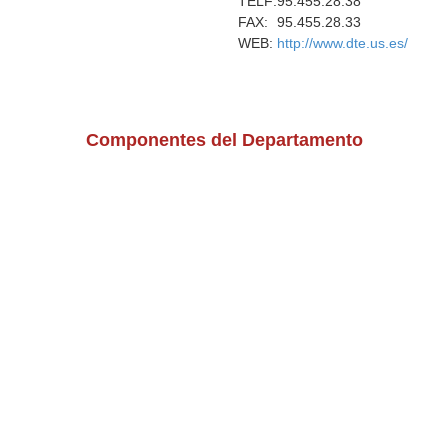
TELF:
95.455.28.38
FAX:
95.455.28.33
WEB:
http://www.dte.us.es/
Componentes del Departamento