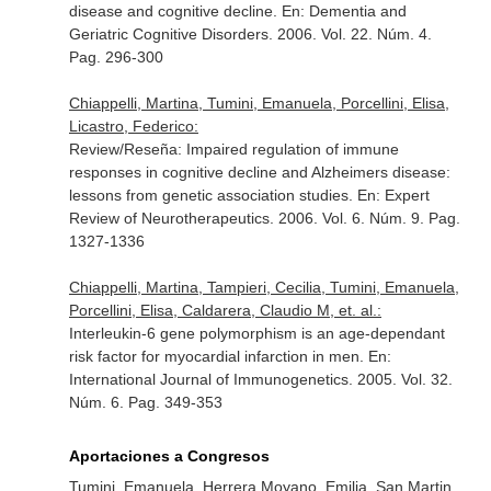
disease and cognitive decline.
En: Dementia and
Geriatric Cognitive Disorders
. 2006. Vol. 22. Núm. 4.
Pag. 296-300
Chiappelli, Martina, Tumini, Emanuela, Porcellini, Elisa,
Licastro, Federico:
Review/Reseña: Impaired regulation of immune
responses in cognitive decline and Alzheimers disease:
lessons from genetic association studies.
En: Expert
Review of Neurotherapeutics
. 2006. Vol. 6. Núm. 9. Pag.
1327-1336
Chiappelli, Martina, Tampieri, Cecilia, Tumini, Emanuela,
Porcellini, Elisa, Caldarera, Claudio M, et. al.:
Interleukin-6 gene polymorphism is an age-dependant
risk factor for myocardial infarction in men.
En:
International Journal of Immunogenetics
. 2005. Vol. 32.
Núm. 6. Pag. 349-353
Aportaciones a Congresos
Tumini, Emanuela, Herrera Moyano, Emilia, San Martin