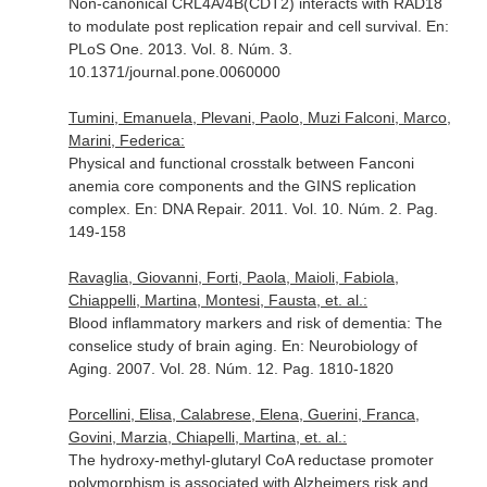
Non-canonical CRL4A/4B(CDT2) interacts with RAD18
to modulate post replication repair and cell survival.
En:
PLoS One
. 2013. Vol. 8. Núm. 3.
10.1371/journal.pone.0060000
Tumini, Emanuela, Plevani, Paolo, Muzi Falconi, Marco,
Marini, Federica:
Physical and functional crosstalk between Fanconi
anemia core components and the GINS replication
complex.
En: DNA Repair
. 2011. Vol. 10. Núm. 2. Pag.
149-158
Ravaglia, Giovanni, Forti, Paola, Maioli, Fabiola,
Chiappelli, Martina, Montesi, Fausta, et. al.:
Blood inflammatory markers and risk of dementia: The
conselice study of brain aging.
En: Neurobiology of
Aging
. 2007. Vol. 28. Núm. 12. Pag. 1810-1820
Porcellini, Elisa, Calabrese, Elena, Guerini, Franca,
Govini, Marzia, Chiapelli, Martina, et. al.:
The hydroxy-methyl-glutaryl CoA reductase promoter
polymorphism is associated with Alzheimers risk and