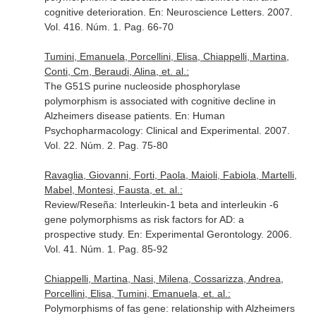
cognitive deterioration.
En: Neuroscience Letters
. 2007.
Vol. 416. Núm. 1. Pag. 66-70
Tumini, Emanuela, Porcellini, Elisa, Chiappelli, Martina,
Conti, Cm, Beraudi, Alina, et. al.:
The G51S purine nucleoside phosphorylase
polymorphism is associated with cognitive decline in
Alzheimers disease patients.
En: Human
Psychopharmacology: Clinical and Experimental
. 2007.
Vol. 22. Núm. 2. Pag. 75-80
Ravaglia, Giovanni, Forti, Paola, Maioli, Fabiola, Martelli,
Mabel, Montesi, Fausta, et. al.:
Review/Reseña: Interleukin-1 beta and interleukin -6
gene polymorphisms as risk factors for AD: a
prospective study.
En: Experimental Gerontology
. 2006.
Vol. 41. Núm. 1. Pag. 85-92
Chiappelli, Martina, Nasi, Milena, Cossarizza, Andrea,
Porcellini, Elisa, Tumini, Emanuela, et. al.:
Polymorphisms of fas gene: relationship with Alzheimers