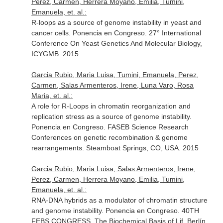
Perez, Carmen, Herrera Moyano, Emilia, Tumini,
Emanuela, et. al.:
R-loops as a source of genome instability in yeast and
cancer cells. Ponencia en Congreso. 27° International
Conference On Yeast Genetics And Molecular Biology,
ICYGMB. 2015
Garcia Rubio, Maria Luisa, Tumini, Emanuela, Perez,
Carmen, Salas Armenteros, Irene, Luna Varo, Rosa
Maria, et. al.:
A role for R-Loops in chromatin reorganization and
replication stress as a source of genome instability.
Ponencia en Congreso. FASEB Science Research
Conferences on genetic recombination & genome
rearrangements. Steamboat Springs, CO, USA. 2015
Garcia Rubio, Maria Luisa, Salas Armenteros, Irene,
Perez, Carmen, Herrera Moyano, Emilia, Tumini,
Emanuela, et. al.:
RNA-DNA hybrids as a modulator of chromatin structure
and genome instability. Ponencia en Congreso. 40TH
FEBS CONGRESS. The Biochemical Basis of Lif. Berlín,