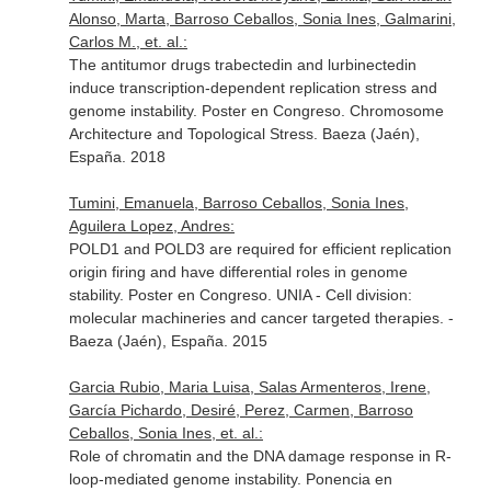
Alonso, Marta, Barroso Ceballos, Sonia Ines, Galmarini,
Carlos M., et. al.:
The antitumor drugs trabectedin and lurbinectedin
induce transcription-dependent replication stress and
genome instability. Poster en Congreso. Chromosome
Architecture and Topological Stress. Baeza (Jaén),
España. 2018
Tumini, Emanuela, Barroso Ceballos, Sonia Ines,
Aguilera Lopez, Andres:
POLD1 and POLD3 are required for efficient replication
origin firing and have differential roles in genome
stability. Poster en Congreso. UNIA - Cell division:
molecular machineries and cancer targeted therapies. -
Baeza (Jaén), España. 2015
Garcia Rubio, Maria Luisa, Salas Armenteros, Irene,
García Pichardo, Desiré, Perez, Carmen, Barroso
Ceballos, Sonia Ines, et. al.:
Role of chromatin and the DNA damage response in R-
loop-mediated genome instability. Ponencia en