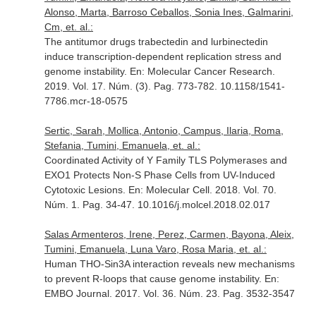
Alonso, Marta, Barroso Ceballos, Sonia Ines, Galmarini,
Cm, et. al.:
The antitumor drugs trabectedin and lurbinectedin
induce transcription-dependent replication stress and
genome instability.
En: Molecular Cancer Research
.
2019. Vol. 17. Núm. (3). Pag. 773-782. 10.1158/1541-
7786.mcr-18-0575
Sertic, Sarah, Mollica, Antonio, Campus, Ilaria, Roma,
Stefania, Tumini, Emanuela, et. al.:
Coordinated Activity of Y Family TLS Polymerases and
EXO1 Protects Non-S Phase Cells from UV-Induced
Cytotoxic Lesions.
En: Molecular Cell
. 2018. Vol. 70.
Núm. 1. Pag. 34-47. 10.1016/j.molcel.2018.02.017
Salas Armenteros, Irene, Perez, Carmen, Bayona, Aleix,
Tumini, Emanuela, Luna Varo, Rosa Maria, et. al.:
Human THO-Sin3A interaction reveals new mechanisms
to prevent R-loops that cause genome instability.
En:
EMBO Journal
. 2017. Vol. 36. Núm. 23. Pag. 3532-3547