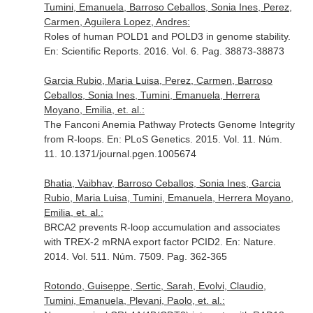
Tumini, Emanuela, Barroso Ceballos, Sonia Ines, Perez,
Carmen, Aguilera Lopez, Andres:
Roles of human POLD1 and POLD3 in genome stability.
En: Scientific Reports
. 2016. Vol. 6. Pag. 38873-38873
Garcia Rubio, Maria Luisa, Perez, Carmen, Barroso
Ceballos, Sonia Ines, Tumini, Emanuela, Herrera
Moyano, Emilia, et. al.:
The Fanconi Anemia Pathway Protects Genome Integrity
from R-loops.
En: PLoS Genetics
. 2015. Vol. 11. Núm.
11. 10.1371/journal.pgen.1005674
Bhatia, Vaibhav, Barroso Ceballos, Sonia Ines, Garcia
Rubio, Maria Luisa, Tumini, Emanuela, Herrera Moyano,
Emilia, et. al.:
BRCA2 prevents R-loop accumulation and associates
with TREX-2 mRNA export factor PCID2.
En: Nature
.
2014. Vol. 511. Núm. 7509. Pag. 362-365
Rotondo, Guiseppe, Sertic, Sarah, Evolvi, Claudio,
Tumini, Emanuela, Plevani, Paolo, et. al.: