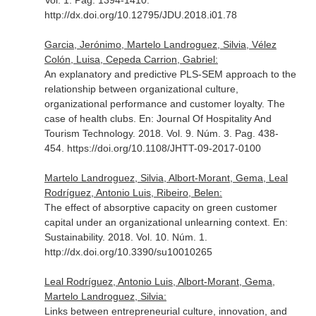
Vol. 1. Pag. 1394-1410.
http://dx.doi.org/10.12795/JDU.2018.i01.78
Garcia, Jerónimo, Martelo Landroguez, Silvia, Vélez
Colón, Luisa, Cepeda Carrion, Gabriel:
An explanatory and predictive PLS-SEM approach to the
relationship between organizational culture,
organizational performance and customer loyalty. The
case of health clubs.
En: Journal Of Hospitality And
Tourism Technology
. 2018. Vol. 9. Núm. 3. Pag. 438-
454. https://doi.org/10.1108/JHTT-09-2017-0100
Martelo Landroguez, Silvia, Albort-Morant, Gema, Leal
Rodríguez, Antonio Luis, Ribeiro, Belen:
The effect of absorptive capacity on green customer
capital under an organizational unlearning context.
En:
Sustainability
. 2018. Vol. 10. Núm. 1.
http://dx.doi.org/10.3390/su10010265
Leal Rodríguez, Antonio Luis, Albort-Morant, Gema,
Martelo Landroguez, Silvia:
Links between entrepreneurial culture, innovation, and