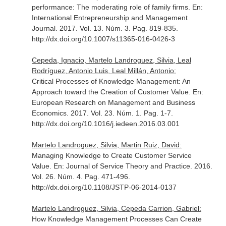
performance: The moderating role of family firms.
En:
International Entrepreneurship and Management
Journal
. 2017. Vol. 13. Núm. 3. Pag. 819-835.
http://dx.doi.org/10.1007/s11365-016-0426-3
Cepeda, Ignacio, Martelo Landroguez, Silvia, Leal
Rodríguez, Antonio Luis, Leal Millán, Antonio:
Critical Processes of Knowledge Management: An
Approach toward the Creation of Customer Value.
En:
European Research on Management and Business
Economics
. 2017. Vol. 23. Núm. 1. Pag. 1-7.
http://dx.doi.org/10.1016/j.iedeen.2016.03.001
Martelo Landroguez, Silvia, Martin Ruiz, David:
Managing Knowledge to Create Customer Service
Value.
En: Journal of Service Theory and Practice
. 2016.
Vol. 26. Núm. 4. Pag. 471-496.
http://dx.doi.org/10.1108/JSTP-06-2014-0137
Martelo Landroguez, Silvia, Cepeda Carrion, Gabriel:
How Knowledge Management Processes Can Create