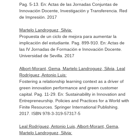
Pag. 5-13.
En: Actas de las Jornadas Conjuntas de
Innovación Docente, Investigación y Transferencia
. Red
de Impresión. 2017
Martelo Landroguez, Silvia:
Propuesta de un ciclo de mejora para aumentar la
implicación del estudiante. Pag. 899-910.
En: Actas de
las IV Jornadas de Formación e Innovación Docente
.
Universidad de Sevilla. 2017
Albort-Morant, Gema, Martelo Landroguez, Silvia, Leal
Rodríguez, Antonio Luis:
Fostering a relationship learning context as a driver of
green innovation performance and green customer
capital. Pag. 11-29.
En: Sustainability in Innovation and
Entrepreneurship. Policies and Practices for a World with
Finite Resources
. Springer International Publishing.
2017. ISBN 978-3-319-57317-5
Leal Rodríguez, Antonio Luis, Albort-Morant, Gema,
Martelo Landroguez, Silvia: