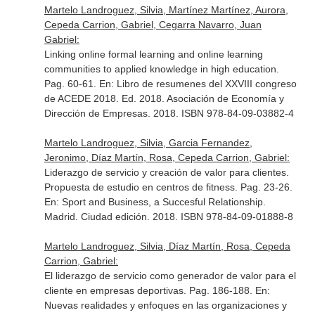
Martelo Landroguez, Silvia, Martínez Martínez, Aurora,
Cepeda Carrion, Gabriel, Cegarra Navarro, Juan
Gabriel:
Linking online formal learning and online learning
communities to applied knowledge in high education.
Pag. 60-61.
En: Libro de resumenes del XXVIII congreso
de ACEDE 2018
. Ed. 2018. Asociación de Economía y
Dirección de Empresas. 2018. ISBN 978-84-09-03882-4
Martelo Landroguez, Silvia, Garcia Fernandez,
Jeronimo, Díaz Martín, Rosa, Cepeda Carrion, Gabriel:
Liderazgo de servicio y creación de valor para clientes.
Propuesta de estudio en centros de fitness. Pag. 23-26.
En: Sport and Business, a Succesful Relationship
.
Madrid. Ciudad edición. 2018. ISBN 978-84-09-01888-8
Martelo Landroguez, Silvia, Díaz Martín, Rosa, Cepeda
Carrion, Gabriel:
El liderazgo de servicio como generador de valor para el
cliente en empresas deportivas. Pag. 186-188.
En:
Nuevas realidades y enfoques en las organizaciones y