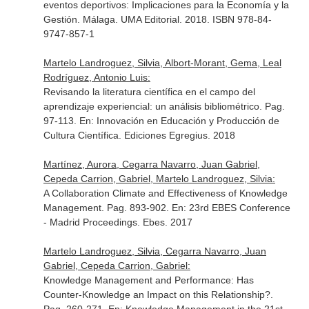
eventos deportivos: Implicaciones para la Economía y la
Gestión
. Málaga. UMA Editorial. 2018. ISBN 978-84-
9747-857-1
Martelo Landroguez, Silvia, Albort-Morant, Gema, Leal
Rodríguez, Antonio Luis:
Revisando la literatura científica en el campo del
aprendizaje experiencial: un análisis bibliométrico. Pag.
97-113.
En: Innovación en Educación y Producción de
Cultura Científica
. Ediciones Egregius. 2018
Martínez, Aurora, Cegarra Navarro, Juan Gabriel,
Cepeda Carrion, Gabriel, Martelo Landroguez, Silvia:
A Collaboration Climate and Effectiveness of Knowledge
Management. Pag. 893-902.
En: 23rd EBES Conference
- Madrid Proceedings
. Ebes. 2017
Martelo Landroguez, Silvia, Cegarra Navarro, Juan
Gabriel, Cepeda Carrion, Gabriel:
Knowledge Management and Performance: Has
Counter-Knowledge an Impact on this Relationship?.