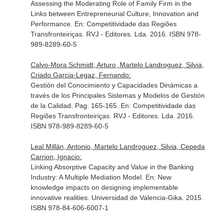
Assessing the Moderating Role of Family Firm in the
Links between Entrepreneurial Culture, Innovation and
Performance.
En: Competitividade das Regiões
Transfronteiriças
. RVJ - Editores. Lda. 2016. ISBN 978-
989-8289-60-5
Calvo-Mora Schmidt, Arturo, Martelo Landroguez, Silvia,
Criado Garcia-Legaz, Fernando:
Gestión del Conocimiento y Capacidades Dinámicas a
través de los Principales Sistemas y Modelos de Gestión
de la Calidad. Pag. 165-165.
En: Competitividade das
Regiões Transfronteiriças
. RVJ - Editores. Lda. 2016.
ISBN 978-989-8289-60-5
Leal Millán, Antonio, Martelo Landroguez, Silvia, Cepeda
Carrion, Ignacio:
Linking Absorptive Capacity and Value in the Banking
Industry: A Multiple Mediation Model.
En: New
knowledge impacts on designing implementable
innovative realities
. Universidad de Valencia-Gika. 2015.
ISBN 978-84-606-6007-1