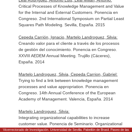
Leal Rodríguez, Antonio Luis, Leal Millán, Antonio:
Critical Processes of Knowledge Management and Value
for the Internal and External Customers. Ponencia en
Congreso. 2nd International Symposium on Partial Least
Squares Path Modeling. Sevilla, España. 2015
Cepeda Carrión, Ignacio, Martelo Landroguez, Silvia:
Creando valor para el cliente a través de los procesos
de gestión del conocimiento. Ponencia en Congreso.
XXVIII AEDEM Annual Meeting. Trujillo (Cáceres),
España. 2014
Martelo Landroguez, Silvia, Cepeda Carrion, Gabriel:
Trying to find a link between knowledge management
processes and value appropriation. Ponencia en
Congreso. 14th Annual Conference of the European
Academy of Management. Valencia, España. 2014
Martelo Landroguez, Silvia:
Integrating organizational capabilities to increase
customer value. Ponencia de Seminario. Organizational
Unlearning, Knowledge Management and Organizational
Vicerrectorado de Investigación. Universidad de Sevilla. Pabellón de Brasil. Paseo de las