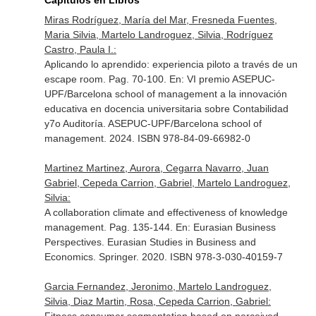
Capítulos en Libros
Miras Rodríguez, María del Mar, Fresneda Fuentes,
Maria Silvia, Martelo Landroguez, Silvia, Rodríguez
Castro, Paula I.:
Aplicando lo aprendido: experiencia piloto a través de un
escape room. Pag. 70-100.
En: VI premio ASEPUC-
UPF/Barcelona school of management a la innovación
educativa en docencia universitaria sobre Contabilidad
y7o Auditoría
. ASEPUC-UPF/Barcelona school of
management. 2024. ISBN 978-84-09-66982-0
Martinez Martinez, Aurora, Cegarra Navarro, Juan
Gabriel, Cepeda Carrion, Gabriel, Martelo Landroguez,
Silvia:
A collaboration climate and effectiveness of knowledge
management. Pag. 135-144.
En: Eurasian Business
Perspectives. Eurasian Studies in Business and
Economics
. Springer. 2020. ISBN 978-3-030-40159-7
Garcia Fernandez, Jeronimo, Martelo Landroguez,
Silvia, Diaz Martin, Rosa, Cepeda Carrion, Gabriel: