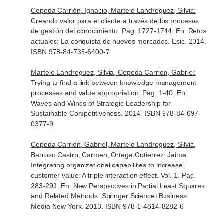
Cepeda Carrión, Ignacio, Martelo Landroguez, Silvia:
Creando valor para el cliente a través de los procesos
de gestión del conocimiento. Pag. 1727-1744.
En: Retos
actuales: La conquista de nuevos mercados
. Esic. 2014.
ISBN 978-84-735-6400-7
Martelo Landroguez, Silvia, Cepeda Carrion, Gabriel:
Trying to find a link between knowledge management
processes and value appropriation. Pag. 1-40.
En:
Waves and Winds of Strategic Leadership for
Sustainable Competitiveness
. 2014. ISBN 978-84-697-
0377-9
Cepeda Carrion, Gabriel, Martelo Landroguez, Silvia,
Barroso Castro, Carmen, Ortega Gutierrez, Jaime:
Integrating organizational capabilities to increase
customer value: A triple interaction effect. Vol. 1. Pag.
283-293.
En: New Perspectives in Partial Least Squares
and Related Methods
. Springer Science+Business
Media New York. 2013. ISBN 978-1-4614-8282-6