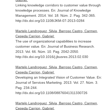
Gabriel:
Linking knowledge corridors to customer value through
knowledge processes.
En: Journal of Knowledge
Management
. 2014. Vol. 18. Núm. 2. Pag. 342-365.
http://dx.doi.org/10.1108/JKM-07-2013-0284
Martelo Landroguez, Silvia, Barroso Castro, Carmen,
Cepeda Carrion, Gabriel:
The use of organizational capabilities to increase
customer value.
En: Journal of Business Research
.
2013. Vol. 66. Núm. 10. Pag. 2042-2050.
http://dx.doi.org/10.1016/j.jbusres.2013.02.030
Martelo Landroguez, Silvia, Barroso Castro, Carmen,
Cepeda Carrion, Gabriel:
Developing an Integrated Vision of Customer Value.
En:
Journal of Services Marketing
. 2013. Vol. 27. Núm. 3.
Pag. 234-244.
http://dx.doi.org/10.1108/08876041311330726
Martelo Landroguez, Silvia, Barroso Castro, Carmen,
Cepeda Carrion, Gabriel: