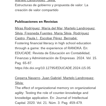
Martelo Landroguez, Silvia:
Estructuras de gobierno y propuesta de valor: La
creación de valor compartido
Publicaciones en Revistas
Miras Rodríguez, María del Mar, Martelo Landroguez,
Silvia, Fresneda Fuentes, Maria Silvia, Rodríguez
Castro, Paula I., Escobar Pérez, Bernabé:
Fostering financial literacy in high school education
through a game: the experience of RANOKA.
En:
EDUCADE: Revista de Educación en Contabilidad,
Finanzas y Administración de Empresas
. 2024. Vol. 15.
Pag. 65-87.
https://dx.doi.org/10.12795/EDUCADE.2024.i15.05
Cegarra Navarro, Juan Gabriel, Martelo Landroguez,
Silvia:
The effect of organizational memory on organizational
agility: Testing the role of counter-knowledge and
knowledge application.
En: Journal of Intellectual
Capital
. 2020. Vol. 21. Núm. 3. Pag. 459-479.