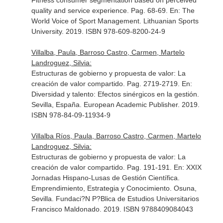
Fitness consumer segmentation based on perceived
quality and service experience. Pag. 68-69.
En: The
World Voice of Sport Management
. Lithuanian Sports
University. 2019. ISBN 978-609-8200-24-9
Villalba, Paula, Barroso Castro, Carmen, Martelo
Landroguez, Silvia:
Estructuras de gobierno y propuesta de valor: La
creación de valor compartido. Pag. 2719-2719.
En:
Diversidad y talento: Efectos sinérgicos en la gestión
.
Sevilla, España. European Academic Publisher. 2019.
ISBN 978-84-09-11934-9
Villalba Ríos, Paula, Barroso Castro, Carmen, Martelo
Landroguez, Silvia:
Estructuras de gobierno y propuesta de valor: La
creación de valor compartido. Pag. 191-191.
En: XXIX
Jornadas Hispano-Lusas de Gestión Científica.
Emprendimiento, Estrategia y Conocimiento
. Osuna,
Sevilla. Fundaci?N P?Blica de Estudios Universitarios
Francisco Maldonado. 2019. ISBN 9788409084043