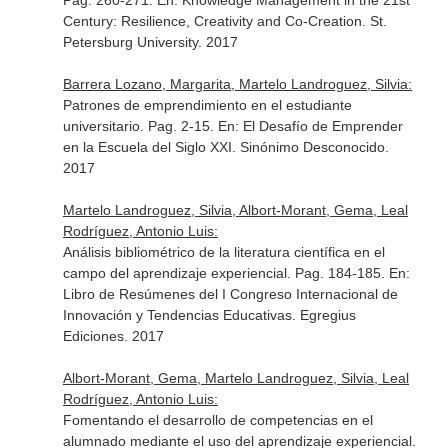
Pag. 260-271.
En: Knowledge Management in the 21st
Century: Resilience, Creativity and Co-Creation
. St.
Petersburg University. 2017
Barrera Lozano, Margarita, Martelo Landroguez, Silvia:
Patrones de emprendimiento en el estudiante
universitario. Pag. 2-15.
En: El Desafío de Emprender
en la Escuela del Siglo XXI
. Sinónimo Desconocido.
2017
Martelo Landroguez, Silvia, Albort-Morant, Gema, Leal
Rodríguez, Antonio Luis:
Análisis bibliométrico de la literatura científica en el
campo del aprendizaje experiencial. Pag. 184-185.
En:
Libro de Resúmenes del I Congreso Internacional de
Innovación y Tendencias Educativas
. Egregius
Ediciones. 2017
Albort-Morant, Gema, Martelo Landroguez, Silvia, Leal
Rodríguez, Antonio Luis:
Fomentando el desarrollo de competencias en el
alumnado mediante el uso del aprendizaje experiencial.