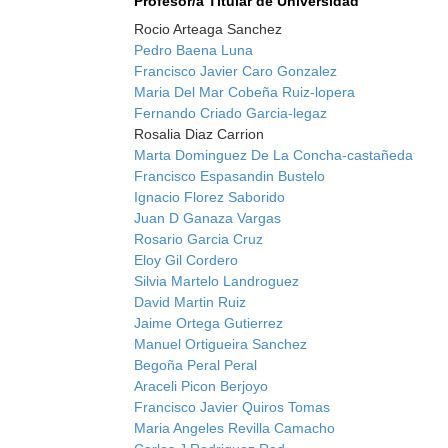
Profesor/a Titular de Universidad
Rocio Arteaga Sanchez
Pedro Baena Luna
Francisco Javier Caro Gonzalez
Maria Del Mar Cobeña Ruiz-lopera
Fernando Criado Garcia-legaz
Rosalia Diaz Carrion
Marta Dominguez De La Concha-castañeda
Francisco Espasandin Bustelo
Ignacio Florez Saborido
Juan D Ganaza Vargas
Rosario Garcia Cruz
Eloy Gil Cordero
Silvia Martelo Landroguez
David Martin Ruiz
Jaime Ortega Gutierrez
Manuel Ortigueira Sanchez
Begoña Peral Peral
Araceli Picon Berjoyo
Francisco Javier Quiros Tomas
Maria Angeles Revilla Camacho