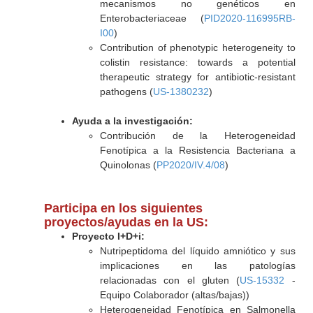
mecanismos no genéticos en
Enterobacteriaceae (
PID2020-116995RB-
I00
)
Contribution of phenotypic heterogeneity to
colistin resistance: towards a potential
therapeutic strategy for antibiotic-resistant
pathogens (
US-1380232
)
Ayuda a la investigación:
Contribución de la Heterogeneidad
Fenotípica a la Resistencia Bacteriana a
Quinolonas (
PP2020/IV.4/08
)
Participa en los siguientes
proyectos/ayudas en la US:
Proyecto I+D+i:
Nutripeptidoma del líquido amniótico y sus
implicaciones en las patologías
relacionadas con el gluten (
US-15332
-
Equipo Colaborador (altas/bajas))
Heterogeneidad Fenotípica en Salmonella