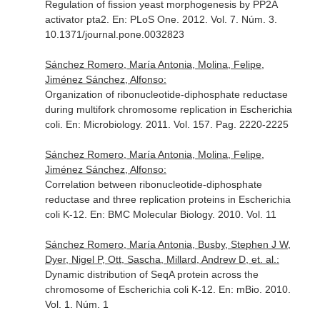
Regulation of fission yeast morphogenesis by PP2A
activator pta2.
En: PLoS One
. 2012. Vol. 7. Núm. 3.
10.1371/journal.pone.0032823
Sánchez Romero, María Antonia, Molina, Felipe,
Jiménez Sánchez, Alfonso:
Organization of ribonucleotide-diphosphate reductase
during multifork chromosome replication in Escherichia
coli.
En: Microbiology
. 2011. Vol. 157. Pag. 2220-2225
Sánchez Romero, María Antonia, Molina, Felipe,
Jiménez Sánchez, Alfonso:
Correlation between ribonucleotide-diphosphate
reductase and three replication proteins in Escherichia
coli K-12.
En: BMC Molecular Biology
. 2010. Vol. 11
Sánchez Romero, María Antonia, Busby, Stephen J W,
Dyer, Nigel P, Ott, Sascha, Millard, Andrew D, et. al.:
Dynamic distribution of SeqA protein across the
chromosome of Escherichia coli K-12.
En: mBio
. 2010.
Vol. 1. Núm. 1