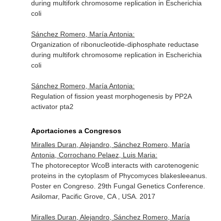
during multifork chromosome replication in Escherichia
coli
Sánchez Romero, María Antonia:
Organization of ribonucleotide-diphosphate reductase
during multifork chromosome replication in Escherichia
coli
Sánchez Romero, María Antonia:
Regulation of fission yeast morphogenesis by PP2A
activator pta2
Aportaciones a Congresos
Miralles Duran, Alejandro, Sánchez Romero, María
Antonia, Corrochano Pelaez, Luis Maria:
The photoreceptor WcoB interacts with carotenogenic
proteins in the cytoplasm of Phycomyces blakesleeanus.
Poster en Congreso. 29th Fungal Genetics Conference.
Asilomar, Pacific Grove, CA , USA. 2017
Miralles Duran, Alejandro, Sánchez Romero, María