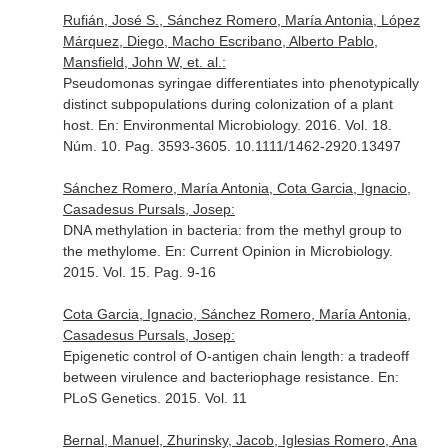
Rufián, José S., Sánchez Romero, María Antonia, López
Márquez, Diego, Macho Escribano, Alberto Pablo,
Mansfield, John W, et. al.:
Pseudomonas syringae differentiates into phenotypically
distinct subpopulations during colonization of a plant
host.
En: Environmental Microbiology
. 2016. Vol. 18.
Núm. 10. Pag. 3593-3605. 10.1111/1462-2920.13497
Sánchez Romero, María Antonia, Cota Garcia, Ignacio,
Casadesus Pursals, Josep:
DNA methylation in bacteria: from the methyl group to
the methylome.
En: Current Opinion in Microbiology
.
2015. Vol. 15. Pag. 9-16
Cota Garcia, Ignacio, Sánchez Romero, María Antonia,
Casadesus Pursals, Josep:
Epigenetic control of O-antigen chain length: a tradeoff
between virulence and bacteriophage resistance.
En:
PLoS Genetics
. 2015. Vol. 11
Bernal, Manuel, Zhurinsky, Jacob, Iglesias Romero, Ana