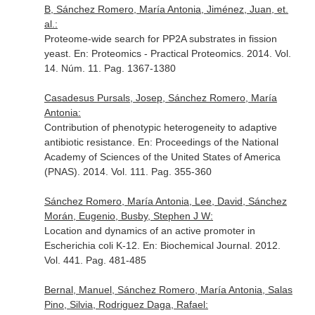
B, Sánchez Romero, María Antonia, Jiménez, Juan, et.
al.:
Proteome-wide search for PP2A substrates in fission
yeast.
En: Proteomics - Practical Proteomics
. 2014. Vol.
14. Núm. 11. Pag. 1367-1380
Casadesus Pursals, Josep, Sánchez Romero, María
Antonia:
Contribution of phenotypic heterogeneity to adaptive
antibiotic resistance.
En: Proceedings of the National
Academy of Sciences of the United States of America
(PNAS)
. 2014. Vol. 111. Pag. 355-360
Sánchez Romero, María Antonia, Lee, David, Sánchez
Morán, Eugenio, Busby, Stephen J W:
Location and dynamics of an active promoter in
Escherichia coli K-12.
En: Biochemical Journal
. 2012.
Vol. 441. Pag. 481-485
Bernal, Manuel, Sánchez Romero, María Antonia, Salas
Pino, Silvia, Rodriguez Daga, Rafael: