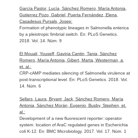
García Pastor, Lucía, Sánchez Romero, María Antonia,
Gutierrez Pozo, Gabriel, Puerta Fernández, Elena,
Casadesus Pursals, Josep:
Formation of phenotypic lineages in Salmonella enterica
by a pleiotropic fimbrial switch.
En: PLoS Genetics
.
2018. Vol. 14. Núm. 9
El Mouali, Youseff, Gaviria Cantin, Tania, Sánchez
Romero, María Antonia, Gibert, Marta, Westerman, a,
et. al.:
CRP-cAMP mediates silencing of Salmonella virulence at
post-transcriptional level.
En: PLoS Genetics
. 2018. Vol.
14. Núm. 6
Sellars, Laura, Bryant, Jack, Sánchez Romero, María
Antonia, Sánchez Morán, Eugenio, Busby, Stephen, et.
al.:
Development of a new fluorescent reporter::operator
system: location of AraC regulated genes in Escherichia
coli K-12.
En: BMC Microbiology
. 2017. Vol. 17. Núm. 1