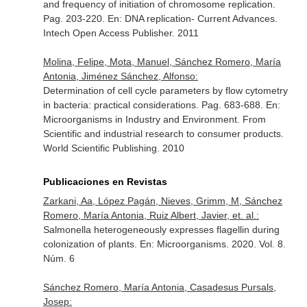
and frequency of initiation of chromosome replication.
Pag. 203-220.
En: DNA replication- Current Advances
.
Intech Open Access Publisher. 2011
Molina, Felipe, Mota, Manuel, Sánchez Romero, María
Antonia, Jiménez Sánchez, Alfonso:
Determination of cell cycle parameters by flow cytometry
in bacteria: practical considerations. Pag. 683-688.
En:
Microorganisms in Industry and Environment. From
Scientific and industrial research to consumer products
.
World Scientific Publishing. 2010
Publicaciones en Revistas
Zarkani, Aa, López Pagán, Nieves, Grimm, M, Sánchez
Romero, María Antonia, Ruiz Albert, Javier, et. al.:
Salmonella heterogeneously expresses flagellin during
colonization of plants.
En: Microorganisms
. 2020. Vol. 8.
Núm. 6
Sánchez Romero, María Antonia, Casadesus Pursals,
Josep: