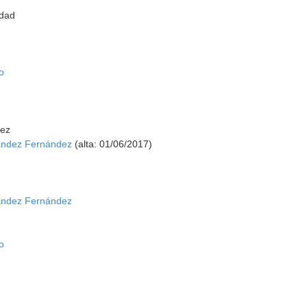
idad
o
áez
nández Fernández
(alta: 01/06/2017)
nández Fernández
o