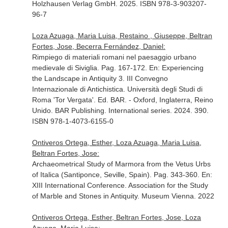
Holzhausen Verlag GmbH. 2025. ISBN 978-3-903207-
96-7
Loza Azuaga, Maria Luisa, Restaino , Giuseppe, Beltran
Fortes, Jose, Becerra Fernández, Daniel:
Rimpiego di materiali romani nel paesaggio urbano
medievale di Siviglia. Pag. 167-172.
En: Experiencing
the Landscape in Antiquity 3. III Convegno
Internazionale di Antichistica. Università degli Studi di
Roma 'Tor Vergata'
. Ed. BAR. - Oxford, Inglaterra, Reino
Unido. BAR Publishing. International series. 2024. 390.
ISBN 978-1-4073-6155-0
Ontiveros Ortega, Esther, Loza Azuaga, Maria Luisa,
Beltran Fortes, Jose:
Archaeometrical Study of Marmora from the Vetus Urbs
of Italica (Santiponce, Seville, Spain). Pag. 343-360.
En:
XIII International Conference. Association for the Study
of Marble and Stones in Antiquity
. Museum Vienna. 2022
Ontiveros Ortega, Esther, Beltran Fortes, Jose, Loza