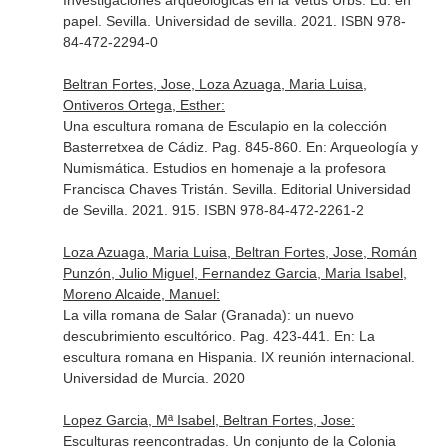
Investigaciones arqueológicas en la Vetus Urbs
. Ed. en
papel. Sevilla. Universidad de sevilla. 2021. ISBN 978-
84-472-2294-0
Beltran Fortes, Jose, Loza Azuaga, Maria Luisa,
Ontiveros Ortega, Esther:
Una escultura romana de Esculapio en la colección
Basterretxea de Cádiz. Pag. 845-860.
En: Arqueología y
Numismática. Estudios en homenaje a la profesora
Francisca Chaves Tristán
. Sevilla. Editorial Universidad
de Sevilla. 2021. 915. ISBN 978-84-472-2261-2
Loza Azuaga, Maria Luisa, Beltran Fortes, Jose, Román
Punzón, Julio Miguel, Fernandez Garcia, Maria Isabel,
Moreno Alcaide, Manuel:
La villa romana de Salar (Granada): un nuevo
descubrimiento escultórico. Pag. 423-441.
En: La
escultura romana en Hispania. IX reunión internacional
.
Universidad de Murcia. 2020
Lopez Garcia, Mª Isabel, Beltran Fortes, Jose:
Esculturas reencontradas. Un conjunto de la Colonia