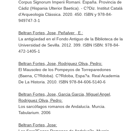
Corpus Signorum Imperii Romani. España. Provincia de
Cádiz (Hispania Ulterior Baetica). - C?Diz. Institut Catalá
d'Arqueologia Clássica. 2020. 450. ISBN y 978-84-
949747-3-1
Beltran Fortes, Jose, Peñalver , E.:
La antigüedad en el Fondo Antiguo de la Biblioteca de la
Universidad de Sevilla. 2012. 399. ISBN ISBN: 978-84-
472-1405-1
Beltran Fortes, Jose, Rodriguez Oliva, Pedro:
El Mausoleo de los Pompeyos de Torreparedones
(Baena, C?Rdoba). C?Rdoba, Espa?a. Real Academia
De La Historia. 2010. ISBN 978-84-606-5140-6
Beltran Fortes, Jose, Garcia Garcia, Miguel Angel,
Rodriguez Oliva, Pedro:
Los sarcófagos romanos de Andalucía. Murcia.
Tabularium. 2006
Beltran Fortes, Jose: