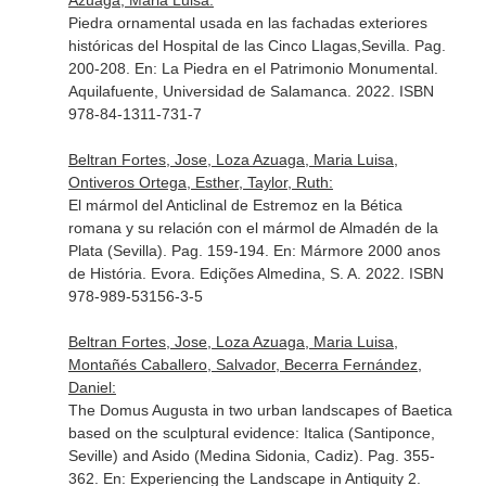
Azuaga, Maria Luisa:
Piedra ornamental usada en las fachadas exteriores
históricas del Hospital de las Cinco Llagas,Sevilla. Pag.
200-208.
En: La Piedra en el Patrimonio Monumental
.
Aquilafuente, Universidad de Salamanca. 2022. ISBN
978-84-1311-731-7
Beltran Fortes, Jose, Loza Azuaga, Maria Luisa,
Ontiveros Ortega, Esther, Taylor, Ruth:
El mármol del Anticlinal de Estremoz en la Bética
romana y su relación con el mármol de Almadén de la
Plata (Sevilla). Pag. 159-194.
En: Mármore 2000 anos
de História
. Evora. Edições Almedina, S. A. 2022. ISBN
978-989-53156-3-5
Beltran Fortes, Jose, Loza Azuaga, Maria Luisa,
Montañés Caballero, Salvador, Becerra Fernández,
Daniel:
The Domus Augusta in two urban landscapes of Baetica
based on the sculptural evidence: Italica (Santiponce,
Seville) and Asido (Medina Sidonia, Cadiz). Pag. 355-
362.
En: Experiencing the Landscape in Antiquity 2
.