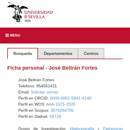
MENU
Búsqueda
Departamentos
Centros
Ficha personal - José Beltrán Fortes
José Beltrán Fortes
Telefono: 954551411
Email:
Solicitar correo
Perfil en ORCID:
0000-0001-5841-4140
Perfil en WOS:
AAA-1575-2020
Perfil en Scopus:
3576284700
Perfil en Dialnet:
56726
Grupo de Investigación:
Historiografia y Patrimonio