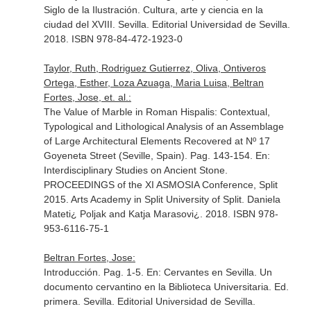
Siglo de la Ilustración. Cultura, arte y ciencia en la
ciudad del XVIII
. Sevilla. Editorial Universidad de Sevilla.
2018. ISBN 978-84-472-1923-0
Taylor, Ruth, Rodriguez Gutierrez, Oliva, Ontiveros
Ortega, Esther, Loza Azuaga, Maria Luisa, Beltran
Fortes, Jose, et. al.:
The Value of Marble in Roman Hispalis: Contextual,
Typological and Lithological Analysis of an Assemblage
of Large Architectural Elements Recovered at Nº 17
Goyeneta Street (Seville, Spain). Pag. 143-154.
En:
Interdisciplinary Studies on Ancient Stone.
PROCEEDINGS of the XI ASMOSIA Conference, Split
2015
. Arts Academy in Split University of Split. Daniela
Mateti¿ Poljak and Katja Marasovi¿. 2018. ISBN 978-
953-6116-75-1
Beltran Fortes, Jose:
Introducción. Pag. 1-5.
En: Cervantes en Sevilla. Un
documento cervantino en la Biblioteca Universitaria
. Ed.
primera. Sevilla. Editorial Universidad de Sevilla.