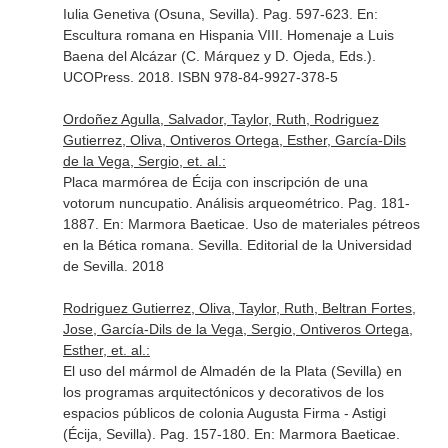
Iulia Genetiva (Osuna, Sevilla). Pag. 597-623.
En:
Escultura romana en Hispania VIII. Homenaje a Luis
Baena del Alcázar (C. Márquez y D. Ojeda, Eds.)
.
UCOPress. 2018. ISBN 978-84-9927-378-5
Ordoñez Agulla, Salvador, Taylor, Ruth, Rodriguez
Gutierrez, Oliva, Ontiveros Ortega, Esther, García-Dils
de la Vega, Sergio, et. al.:
Placa marmórea de Écija con inscripción de una
votorum nuncupatio. Análisis arqueométrico. Pag. 181-
1887.
En: Marmora Baeticae. Uso de materiales pétreos
en la Bética romana
. Sevilla. Editorial de la Universidad
de Sevilla. 2018
Rodriguez Gutierrez, Oliva, Taylor, Ruth, Beltran Fortes,
Jose, García-Dils de la Vega, Sergio, Ontiveros Ortega,
Esther, et. al.:
El uso del mármol de Almadén de la Plata (Sevilla) en
los programas arquitectónicos y decorativos de los
espacios públicos de colonia Augusta Firma - Astigi
(Écija, Sevilla). Pag. 157-180.
En: Marmora Baeticae.