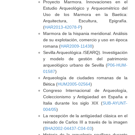
Proyecto Marmora. Innovaciones en el
Estudio Arqueológico y Arqueométrico del
Uso de los Marmora en la Baetica:
Arquitectura, Escultura, Epigrafía.
(
HAR2013-42078-P
)
Marmora de la hispania meridional. Análisis
de su explotación, comercio y uso en época
romana (
HAR2009-11438
)
Sevilla Arqueológica /SEARQ). Investigación
y modelo de gestión del patrimonio
arqueológico urbano de Sevilla (
P06-HUM-
01587
)
Arqueología de ciudades romanas de la
Bética (
HUM2005-02564
)
Congreso Internacional de Arqueología,
Coleccionismo y Antigüedad en España e
Italia durante los siglo XIX (
SUB-AYUNT-
004/05
)
La recepción de la antigüedad clásica en el
reinado de Carlos III a través de la imagen
(
BHA2002-04437-C04-03
)
Historia de la arquelogia sevillana durante