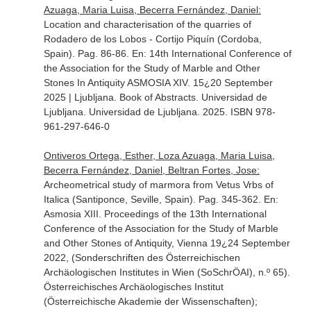
Azuaga, Maria Luisa, Becerra Fernández, Daniel:
Location and characterisation of the quarries of
Rodadero de los Lobos - Cortijo Piquín (Cordoba,
Spain). Pag. 86-86.
En: 14th International Conference of
the Association for the Study of Marble and Other
Stones In Antiquity ASMOSIA XIV. 15¿20 September
2025 | Ljubljana. Book of Abstracts
. Universidad de
Ljubljana. Universidad de Ljubljana. 2025. ISBN 978-
961-297-646-0
Ontiveros Ortega, Esther, Loza Azuaga, Maria Luisa,
Becerra Fernández, Daniel, Beltran Fortes, Jose:
Archeometrical study of marmora from Vetus Vrbs of
Italica (Santiponce, Seville, Spain). Pag. 345-362.
En:
Asmosia XIII. Proceedings of the 13th International
Conference of the Association for the Study of Marble
and Other Stones of Antiquity, Vienna 19¿24 September
2022, (Sonderschriften des Österreichischen
Archäologischen Institutes in Wien (SoSchrÖAI), n.º 65)
.
Österreichisches Archäologisches Institut
(Österreichische Akademie der Wissenschaften);