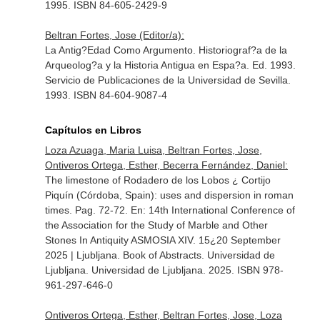
1995. ISBN 84-605-2429-9
Beltran Fortes, Jose (Editor/a):
La Antig?Edad Como Argumento. Historiograf?a de la
Arqueolog?a y la Historia Antigua en Espa?a. Ed. 1993.
Servicio de Publicaciones de la Universidad de Sevilla.
1993. ISBN 84-604-9087-4
Capítulos en Libros
Loza Azuaga, Maria Luisa, Beltran Fortes, Jose,
Ontiveros Ortega, Esther, Becerra Fernández, Daniel:
The limestone of Rodadero de los Lobos ¿ Cortijo
Piquín (Córdoba, Spain): uses and dispersion in roman
times. Pag. 72-72.
En: 14th International Conference of
the Association for the Study of Marble and Other
Stones In Antiquity ASMOSIA XIV. 15¿20 September
2025 | Ljubljana. Book of Abstracts
. Universidad de
Ljubljana. Universidad de Ljubljana. 2025. ISBN 978-
961-297-646-0
Ontiveros Ortega, Esther, Beltran Fortes, Jose, Loza