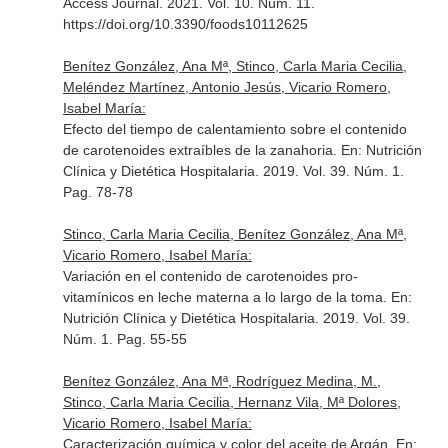
Access Journal
. 2021. Vol. 10. Núm. 11.
https://doi.org/10.3390/foods10112625
Benítez González, Ana Mª, Stinco, Carla Maria Cecilia,
Meléndez Martínez, Antonio Jesús, Vicario Romero,
Isabel María:
Efecto del tiempo de calentamiento sobre el contenido
de carotenoides extraíbles de la zanahoria.
En: Nutrición
Clínica y Dietética Hospitalaria
. 2019. Vol. 39. Núm. 1.
Pag. 78-78
Stinco, Carla Maria Cecilia, Benítez González, Ana Mª,
Vicario Romero, Isabel María:
Variación en el contenido de carotenoides pro-
vitamínicos en leche materna a lo largo de la toma.
En:
Nutrición Clínica y Dietética Hospitalaria
. 2019. Vol. 39.
Núm. 1. Pag. 55-55
Benítez González, Ana Mª, Rodríguez Medina, M.,
Stinco, Carla Maria Cecilia, Hernanz Vila, Mª Dolores,
Vicario Romero, Isabel María:
Caracterización química y color del aceite de Argán.
En: