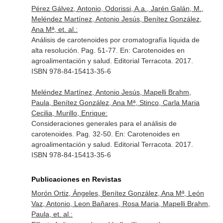
Pérez Gálvez, Antonio, Odorissi, A.a., Jarén Galán, M.,
Meléndez Martínez, Antonio Jesús, Benítez González,
Ana Mª, et. al.:
Análisis de carotenoides por cromatografía líquida de
alta resolución. Pag. 51-77.
En: Carotenoides en
agroalimentación y salud
. Editorial Terracota. 2017.
ISBN 978-84-15413-35-6
Meléndez Martínez, Antonio Jesús, Mapelli Brahm,
Paula, Benítez González, Ana Mª, Stinco, Carla Maria
Cecilia, Murillo, Enrique:
Consideraciones generales para el análisis de
carotenoides. Pag. 32-50.
En: Carotenoides en
agroalimentación y salud
. Editorial Terracota. 2017.
ISBN 978-84-15413-35-6
Publicaciones en Revistas
Morón Ortiz, Ángeles, Benítez González, Ana Mª, León
Vaz, Antonio, Leon Bañares, Rosa Maria, Mapelli Brahm,
Paula, et. al.: