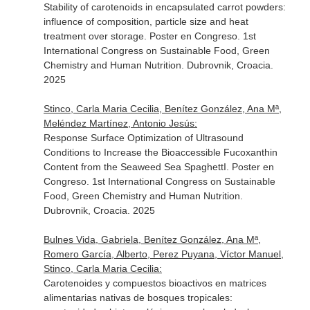
Stability of carotenoids in encapsulated carrot powders:
influence of composition, particle size and heat
treatment over storage. Poster en Congreso. 1st
International Congress on Sustainable Food, Green
Chemistry and Human Nutrition. Dubrovnik, Croacia.
2025
Stinco, Carla Maria Cecilia, Benítez González, Ana Mª,
Meléndez Martínez, Antonio Jesús:
Response Surface Optimization of Ultrasound
Conditions to Increase the Bioaccessible Fucoxanthin
Content from the Seaweed Sea SpaghettI. Poster en
Congreso. 1st International Congress on Sustainable
Food, Green Chemistry and Human Nutrition.
Dubrovnik, Croacia. 2025
Bulnes Vida, Gabriela, Benítez González, Ana Mª,
Romero García, Alberto, Perez Puyana, Víctor Manuel,
Stinco, Carla Maria Cecilia:
Carotenoides y compuestos bioactivos en matrices
alimentarias nativas de bosques tropicales: