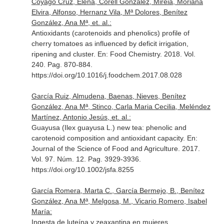
Coyago Cruz, Elena, Corell Gonzalez, Mireia, Moriana
Elvira, Alfonso, Hernanz Vila, Mª Dolores, Benítez
González, Ana Mª, et. al.:
Antioxidants (carotenoids and phenolics) profile of
cherry tomatoes as influenced by deficit irrigation,
ripening and cluster.
En: Food Chemistry
. 2018. Vol.
240. Pag. 870-884.
https://doi.org/10.1016/j.foodchem.2017.08.028
García Ruiz, Almudena, Baenas, Nieves, Benítez
González, Ana Mª, Stinco, Carla Maria Cecilia, Meléndez
Martínez, Antonio Jesús, et. al.:
Guayusa (Ilex guayusa L.) new tea: phenolic and
carotenoid composition and antioxidant capacity.
En:
Journal of the Science of Food and Agriculture
. 2017.
Vol. 97. Núm. 12. Pag. 3929-3936.
https://doi.org/10.1002/jsfa.8255
García Romera, Marta C., García Bermejo, B., Benítez
González, Ana Mª, Melgosa, M., Vicario Romero, Isabel
María:
Ingesta de luteína y zeaxantina en mujeres