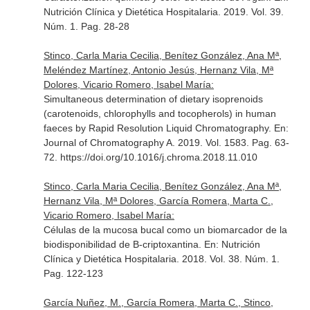
Nutrición Clínica y Dietética Hospitalaria
. 2019. Vol. 39.
Núm. 1. Pag. 28-28
Stinco, Carla Maria Cecilia, Benítez González, Ana Mª,
Meléndez Martínez, Antonio Jesús, Hernanz Vila, Mª
Dolores, Vicario Romero, Isabel María:
Simultaneous determination of dietary isoprenoids
(carotenoids, chlorophylls and tocopherols) in human
faeces by Rapid Resolution Liquid Chromatography.
En:
Journal of Chromatography A
. 2019. Vol. 1583. Pag. 63-
72. https://doi.org/10.1016/j.chroma.2018.11.010
Stinco, Carla Maria Cecilia, Benítez González, Ana Mª,
Hernanz Vila, Mª Dolores, García Romera, Marta C.,
Vicario Romero, Isabel María:
Células de la mucosa bucal como un biomarcador de la
biodisponibilidad de B-criptoxantina.
En: Nutrición
Clínica y Dietética Hospitalaria
. 2018. Vol. 38. Núm. 1.
Pag. 122-123
García Nuñez, M., García Romera, Marta C., Stinco,