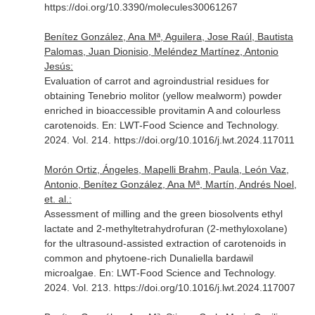
https://doi.org/10.3390/molecules30061267
Benítez González, Ana Mª, Aguilera, Jose Raúl, Bautista
Palomas, Juan Dionisio, Meléndez Martínez, Antonio
Jesús:
Evaluation of carrot and agroindustrial residues for
obtaining Tenebrio molitor (yellow mealworm) powder
enriched in bioaccessible provitamin A and colourless
carotenoids.
En: LWT-Food Science and Technology
.
2024. Vol. 214. https://doi.org/10.1016/j.lwt.2024.117011
Morón Ortiz, Ángeles, Mapelli Brahm, Paula, León Vaz,
Antonio, Benítez González, Ana Mª, Martín, Andrés Noel,
et. al.:
Assessment of milling and the green biosolvents ethyl
lactate and 2-methyltetrahydrofuran (2-methyloxolane)
for the ultrasound-assisted extraction of carotenoids in
common and phytoene-rich Dunaliella bardawil
microalgae.
En: LWT-Food Science and Technology
.
2024. Vol. 213. https://doi.org/10.1016/j.lwt.2024.117007