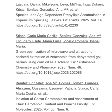
Lazdina, Danija, Mikelsone, Leva, Mi?Ina, Inga, Dukurs,
Krists, Benítez González, Ana Mª, et. al.:
Species- and Age-Dependent Prenyllipid Accumulation in
Hypericum Species¿ Leaves.
En: Plants
. 2025. Vol. 14.
https://doi.org/10.3390/plants14142239
Stinco, Carla Maria Cecilia, Benítez González, Ana Mª,
Escudero Gilete, Maria Luisa, Vicario Romero, Isabel
María:
Green optimization of microwave and ultrasound-
assisted extraction of zeaxanthin from dehydrated goji
berries using corn oil as a solvent.
En: Sustainable
Chemistry and Pharmacy
. 2025. Núm. 46.
https://doi.org/10.1016/j.scp.2025.102085
Benítez González, Ana Mª, Gómez Gómez, Lourdes,
Ahrazem, Oussama, Esquivel, Patricia, Stinco, Carla
Maria Cecilia, et. al.:
Isolation of Carrot Chromoplasts and Assessment of
Their Carotenoid Content and Bioaccessibility.
En:
Molecules
. 2025. Vol. 30. Núm. 6.