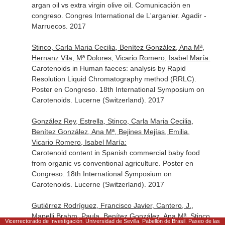
argan oil vs extra virgin olive oil. Comunicación en
congreso. Congres International de L'arganier. Agadir -
Marruecos. 2017
Stinco, Carla Maria Cecilia, Benítez González, Ana Mª,
Hernanz Vila, Mª Dolores, Vicario Romero, Isabel María:
Carotenoids in Human faeces: analysis by Rapid
Resolution Liquid Chromatography method (RRLC).
Poster en Congreso. 18th International Symposium on
Carotenoids. Lucerne (Switzerland). 2017
González Rey, Estrella, Stinco, Carla Maria Cecilia,
Benítez González, Ana Mª, Bejines Mejías, Emilia,
Vicario Romero, Isabel María:
Carotenoid content in Spanish commercial baby food
from organic vs conventional agriculture. Poster en
Congreso. 18th International Symposium on
Carotenoids. Lucerne (Switzerland). 2017
Gutiérrez Rodríguez, Francisco Javier, Cantero, J.,
Mapelli Brahm, Paula, Benítez González, Ana Mª, Stinco,
Vicerrectorado de Investigación. Universidad de Sevilla. Pabellón de Brasil. Paseo de las