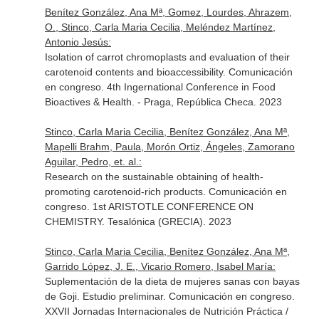
Benítez González, Ana Mª, Gomez, Lourdes, Ahrazem,
O., Stinco, Carla Maria Cecilia, Meléndez Martínez,
Antonio Jesús:
Isolation of carrot chromoplasts and evaluation of their
carotenoid contents and bioaccessibility. Comunicación
en congreso. 4th Ingernational Conference in Food
Bioactives & Health. - Praga, República Checa. 2023
Stinco, Carla Maria Cecilia, Benítez González, Ana Mª,
Mapelli Brahm, Paula, Morón Ortiz, Ángeles, Zamorano
Aguilar, Pedro, et. al.:
Research on the sustainable obtaining of health-
promoting carotenoid-rich products. Comunicación en
congreso. 1st ARISTOTLE CONFERENCE ON
CHEMISTRY. Tesalónica (GRECIA). 2023
Stinco, Carla Maria Cecilia, Benítez González, Ana Mª,
Garrido López, J. E., Vicario Romero, Isabel María:
Suplementación de la dieta de mujeres sanas con bayas
de Goji. Estudio preliminar. Comunicación en congreso.
XXVII Jornadas Internacionales de Nutrición Práctica /