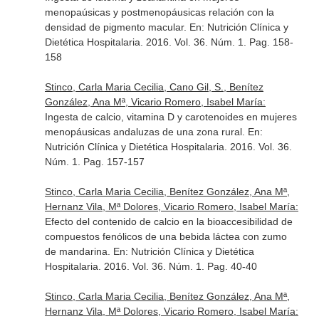
menopaúsicas y postmenopáusicas relación con la
densidad de pigmento macular.
En: Nutrición Clínica y
Dietética Hospitalaria
. 2016. Vol. 36. Núm. 1. Pag. 158-
158
Stinco, Carla Maria Cecilia, Cano Gil, S., Benítez
González, Ana Mª, Vicario Romero, Isabel María:
Ingesta de calcio, vitamina D y carotenoides en mujeres
menopáusicas andaluzas de una zona rural.
En:
Nutrición Clínica y Dietética Hospitalaria
. 2016. Vol. 36.
Núm. 1. Pag. 157-157
Stinco, Carla Maria Cecilia, Benítez González, Ana Mª,
Hernanz Vila, Mª Dolores, Vicario Romero, Isabel María:
Efecto del contenido de calcio en la bioaccesibilidad de
compuestos fenólicos de una bebida láctea con zumo
de mandarina.
En: Nutrición Clínica y Dietética
Hospitalaria
. 2016. Vol. 36. Núm. 1. Pag. 40-40
Stinco, Carla Maria Cecilia, Benítez González, Ana Mª,
Hernanz Vila, Mª Dolores, Vicario Romero, Isabel María: