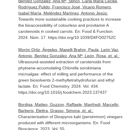
Benítez González, Ana Mª, Stinco, Carla Maria Cecilia,
Rodríguez Pulido, Francisco José, Vicario Romero,
Isabel María, Meléndez Martínez, Antonio Jesús:
Towards more sustainable cooking practices to increase
the bioaccessibility of colourless and provitamin A
carotenoids in cooked carrots.
En: Food & Function
.
2024. Núm. 17. https://doi.org/10.1039/D4FO02752C
Morón Ortiz, Ángeles, Mapelli Brahm, Paula, León Vaz,
Antonio, Benítez González, Ana Mª, León, Rosa, et. al.:
Ultrasound-assisted extraction of carotenoids from
phytoene-accumulating Chlorella sorokiniana
microalgae: effect of milling and performance of the
green biosolvents 2-methyltetrahydrofuran and ethyl
lactate.
En: Food Chemistry
. 2024. Vol. 434.
https://doi.org/10.1016/j.foodchem.2023.137437
Bordiga, Matteo, Guzzon, Raffaele, Manfredi, Marcello,
Barberis, Elettra, Grasso, Simona, et. al.:
Characterisation of Diospyros kaki (persimmon) vinegars
produced with different microorganisms.
En: Food
Bioscience
. 2023. Vol. 55.