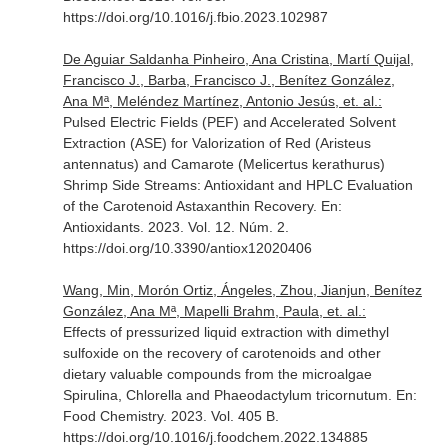
https://doi.org/10.1016/j.fbio.2023.102987
De Aguiar Saldanha Pinheiro, Ana Cristina, Martí Quijal,
Francisco J., Barba, Francisco J., Benítez González,
Ana Mª, Meléndez Martínez, Antonio Jesús, et. al.:
Pulsed Electric Fields (PEF) and Accelerated Solvent
Extraction (ASE) for Valorization of Red (Aristeus
antennatus) and Camarote (Melicertus kerathurus)
Shrimp Side Streams: Antioxidant and HPLC Evaluation
of the Carotenoid Astaxanthin Recovery.
En:
Antioxidants
. 2023. Vol. 12. Núm. 2.
https://doi.org/10.3390/antiox12020406
Wang, Min, Morón Ortiz, Ángeles, Zhou, Jianjun, Benítez
González, Ana Mª, Mapelli Brahm, Paula, et. al.:
Effects of pressurized liquid extraction with dimethyl
sulfoxide on the recovery of carotenoids and other
dietary valuable compounds from the microalgae
Spirulina, Chlorella and Phaeodactylum tricornutum.
En:
Food Chemistry
. 2023. Vol. 405 B.
https://doi.org/10.1016/j.foodchem.2022.134885