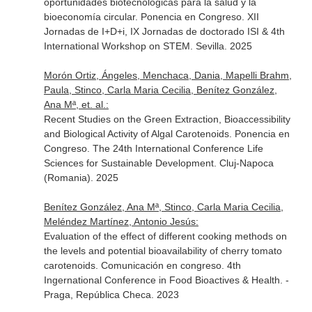
oportunidades biotecnológicas para la salud y la
bioeconomía circular. Ponencia en Congreso. XII
Jornadas de I+D+i, IX Jornadas de doctorado ISI & 4th
International Workshop on STEM. Sevilla. 2025
Morón Ortiz, Ángeles, Menchaca, Dania, Mapelli Brahm,
Paula, Stinco, Carla Maria Cecilia, Benítez González,
Ana Mª, et. al.:
Recent Studies on the Green Extraction, Bioaccessibility
and Biological Activity of Algal Carotenoids. Ponencia en
Congreso. The 24th International Conference Life
Sciences for Sustainable Development. Cluj-Napoca
(Romania). 2025
Benítez González, Ana Mª, Stinco, Carla Maria Cecilia,
Meléndez Martínez, Antonio Jesús:
Evaluation of the effect of different cooking methods on
the levels and potential bioavailability of cherry tomato
carotenoids. Comunicación en congreso. 4th
Ingernational Conference in Food Bioactives & Health. -
Praga, República Checa. 2023