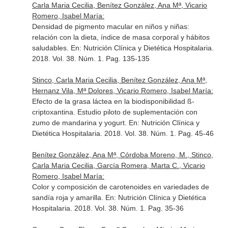
Carla Maria Cecilia, Benítez González, Ana Mª, Vicario
Romero, Isabel María:
Densidad de pigmento macular en niños y niñas:
relación con la dieta, índice de masa corporal y hábitos
saludables.
En: Nutrición Clínica y Dietética Hospitalaria
.
2018. Vol. 38. Núm. 1. Pag. 135-135
Stinco, Carla Maria Cecilia, Benítez González, Ana Mª,
Hernanz Vila, Mª Dolores, Vicario Romero, Isabel María:
Efecto de la grasa láctea en la biodisponibilidad ß-
criptoxantina. Estudio piloto de suplementación con
zumo de mandarina y yogurt.
En: Nutrición Clínica y
Dietética Hospitalaria
. 2018. Vol. 38. Núm. 1. Pag. 45-46
Benítez González, Ana Mª, Córdoba Moreno, M., Stinco,
Carla Maria Cecilia, García Romera, Marta C., Vicario
Romero, Isabel María:
Color y composición de carotenoides en variedades de
sandía roja y amarilla.
En: Nutrición Clínica y Dietética
Hospitalaria
. 2018. Vol. 38. Núm. 1. Pag. 35-36