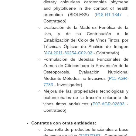
dietary colourless carotenoids phytoene
and phytofluene in the context of health
promotion (BIOLESS) (
P18-RT-1847
-
Contratado)
Evaluación de la Madurez Fenólica de la
Uva, y de su Contribución a la
Estabilización del Color de Vinos Tintos, por
Técnicas Ópticas de Análisis de Imagen
(
AGL2011-30254-C02-02
- Contratado)
Formulación de Bebidas Funcionales de
Zumos de Cítricos para la Prevención de la
Osteoporosis. Evaluación Nutricional
Mediante Métodos no Invasivos (
P11-AGR-
7783
- Investigador)
Mejora de las propiedades tecnológicas y
biofuncionales de la fracción colorante de
vinos tintos andaluces (
P07-AGR-02893
-
Contratado)
Contratos con otras entidades:
Desarrollo de productos funcionales a base
de aceite de oliva (
3237/0387
- Contratado)