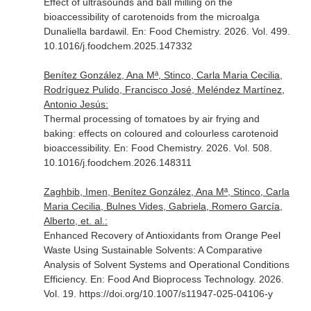
Effect of ultrasounds and ball milling on the
bioaccessibility of carotenoids from the microalga
Dunaliella bardawil.
En: Food Chemistry
. 2026. Vol. 499.
10.1016/j.foodchem.2025.147332
Benítez González, Ana Mª, Stinco, Carla Maria Cecilia,
Rodríguez Pulido, Francisco José, Meléndez Martínez,
Antonio Jesús:
Thermal processing of tomatoes by air frying and
baking: effects on coloured and colourless carotenoid
bioaccessibility.
En: Food Chemistry
. 2026. Vol. 508.
10.1016/j.foodchem.2026.148311
Zaghbib, Imen, Benítez González, Ana Mª, Stinco, Carla
Maria Cecilia, Bulnes Vides, Gabriela, Romero García,
Alberto, et. al.:
Enhanced Recovery of Antioxidants from Orange Peel
Waste Using Sustainable Solvents: A Comparative
Analysis of Solvent Systems and Operational Conditions
Efficiency.
En: Food And Bioprocess Technology
. 2026.
Vol. 19. https://doi.org/10.1007/s11947-025-04106-y