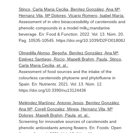
Stinco, Carla Maria Cecilia, Benítez González, Ana Mª,
Hernanz Vila, Mª Dolores, Vicario Romero, Isabel María:
Assessment of in vitro bioaccessibility of carotenoids and
phenolic compounds in a model milk¿mandarine
beverage.
En: Food & Function
. 2022. Vol. 13. Núm. 20.
Pag. 10535-10545. https://doi.org/10.1039/D2FO01808J
Olmedilla Alonso, Begoña, Benítez González, Ana Mª,
Estévez Santiago, Rocío, Mapelli Brahm, Paula, Stinco,
Carla Maria Cecilia, et. al.:
Assessment of food sources and the intake of the
colourless carotenoids phytoene and phytofluene in
Spain.
En: Nutrients
. 2021. Vol. 13. Núm. 12.
https://doi.org/10.3390/nu13124436
Meléndez Martínez, Antonio Jesús, Benítez González,
Ana Mª, Corell Gonzalez, Mireia, Hernanz Vila, Mª
Dolores, Mapelli Brahm, Paula, et. al.:
Screening for innovative sources of carotenoids and
phenolic antioxidants among flowers.
En: Foods: Open