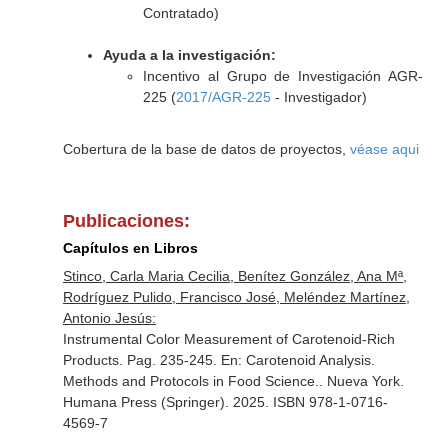
Contratado)
Ayuda a la investigación:
Incentivo al Grupo de Investigación AGR-
225 (
2017/AGR-225
- Investigador)
Cobertura de la base de datos de proyectos,
véase aqui
Publicaciones:
Capítulos en Libros
Stinco, Carla Maria Cecilia, Benítez González, Ana Mª,
Rodríguez Pulido, Francisco José, Meléndez Martínez,
Antonio Jesús:
Instrumental Color Measurement of Carotenoid-Rich
Products. Pag. 235-245.
En: Carotenoid Analysis.
Methods and Protocols in Food Science.
. Nueva York.
Humana Press (Springer). 2025. ISBN 978-1-0716-
4569-7