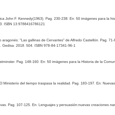
ica John F. Kennedy(1963). Pag. 230-238.
En: 50 imágenes para la his
 453. ISBN 13:9788416786121
o aragonés: "Las gallinas de Cervantes" de Alfredo Castellón. Pag. 71
na. Gedisa. 2018. 504. ISBN 978-84-17341-96-1
stminster. Pag. 148-160.
En: 50 imágenes para la Historia de la Comu
e: El Ministerio del tiempo traspasa la realidad. Pag. 183-197.
En: Nuevas
sivas. Pag. 107-125.
En: Lenguajes y persuasión:nuevas creaciones nar