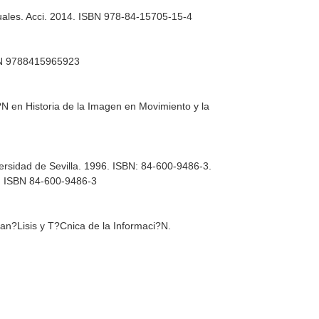
uales
. Acci. 2014. ISBN 978-84-15705-15-4
BN 9788415965923
?N en Historia de la Imagen en Movimiento y la
versidad de Sevilla. 1996. ISBN: 84-600-9486-3.
8. ISBN 84-600-9486-3
 an?Lisis y T?Cnica de la Informaci?N.