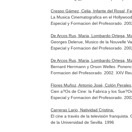
Crespo Gámez, Celia, Infante del Rosal, Fe
La Musica Cinematografica en el Hollywood
Especial y Formacion del Profesorado. 200
De Arcos Rus, Maria, Lombardo Ortega, Man
Georges Delerue, Musico de la Nouvelle Va
Especial y Formacion del Profesorado. 200
De Arcos Rus, Maria, Lombardo Ortega, Man
Bernard Herrmann y Orson Welles. Ponencia
Formacion del Profesorado. 2002. XXV Reun
Flores Muñoz, Antonio José, Colón Perales, C
Cien a?Os de Cine: la Fabrica y los Sue?O
Especial y Formacion del Profesorado. 200
Carreras Lario, Natividad Cristina:
El cine a través de la televisión franquist
de la Universidad de Sevilla. 1996