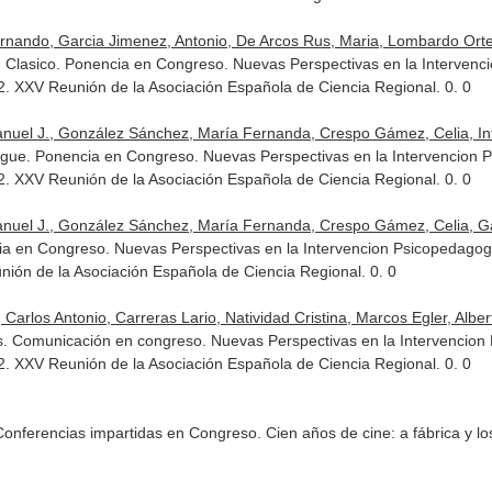
rnando, Garcia Jimenez, Antonio, De Arcos Rus, Maria, Lombardo Ortega
 Clasico. Ponencia en Congreso. Nuevas Perspectivas en la Intervenci
2. XXV Reunión de la Asociación Española de Ciencia Regional. 0. 0
uel J., González Sánchez, María Fernanda, Crespo Gámez, Celia, Infan
gue. Ponencia en Congreso. Nuevas Perspectivas en la Intervencion Ps
2. XXV Reunión de la Asociación Española de Ciencia Regional. 0. 0
uel J., González Sánchez, María Fernanda, Crespo Gámez, Celia, Garc
 en Congreso. Nuevas Perspectivas en la Intervencion Psicopedagogica
ión de la Asociación Española de Ciencia Regional. 0. 0
arlos Antonio, Carreras Lario, Natividad Cristina, Marcos Egler, Alberto
s. Comunicación en congreso. Nuevas Perspectivas en la Intervencion 
2. XXV Reunión de la Asociación Española de Ciencia Regional. 0. 0
a. Conferencias impartidas en Congreso. Cien años de cine: a fábrica y 