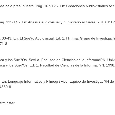
 de bajo presupuesto. Pag. 107-125.
En: Creaciones Audiovisuales Act
 Pag. 125-145.
En: Análisis audiovisual y publicitario actuales
. 2013. IS
g. 33-43.
En: El Sue?o Audiovisual
. Ed. 1. Himma. Grupo de Investigaci
871-8
ica y los Sue?Os. Sevilla. Facultad de Ciencias de la Informaci?N. Uni
rica y los Sue?Os
. Ed. 1. Facultad de Ciencias de la Informaci?N. 199
.
En: Lenguaje Informativo y Filmogr?Fico
. Equipo de Investigaci?N de
-4839-8
stminster