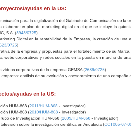
proyectos/ayudas en la US:
unicación para la digitalización del Gabinete de Comunicación de la e
 elaborar un plan de marketing digital en el que se incluye la guioni
C, S.A. (
3948/0725
)
arketing Digital en la rentabilidad de la Empresa, la creación de una es
623/0725
)
rativa de la empresa y propuestas para el fortalecimiento de su Marca.
a, webs corporativas y redes sociales en la puesta en marcha de una F
os vídeos corporativos de la empresa GEMSA (
2639/0725
)
e empresa: análisis de su evolución y asesoramiento de una campaña co
yectos/ayudas en la US:
gación HUM-868 (
2011/HUM-868
- Investigador)
gación HUM-868 (
2010/HUM-868
- Investigador)
Grupo de Investigación HUM-868 (
2009/HUM-868
- Investigador)
levisión sobre la investigación científica en Andalucía (
CCT005-07-0