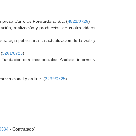
mpresa Carreras Forwarders, S.L. (
4522/0725
)
zación, realización y producción de cuatro vídeos
trategia publicitaria, la actualización de la web y
 (
3261/0725
)
undación con fines sociales: Análisis, informe y
nvencional y on line. (
2239/0725
)
0534
- Contratado)