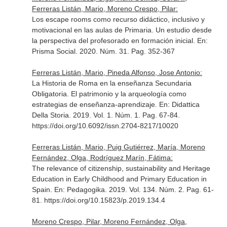
Ferreras Listán, Mario, Moreno Crespo, Pilar:
Los escape rooms como recurso didáctico, inclusivo y
motivacional en las aulas de Primaria. Un estudio desde
la perspectiva del profesorado en formación inicial.
En:
Prisma Social
. 2020. Núm. 31. Pag. 352-367
Ferreras Listán, Mario, Pineda Alfonso, Jose Antonio:
La Historia de Roma en la enseñanza Secundaria
Obligatoria. El patrimonio y la arqueología como
estrategias de enseñanza-aprendizaje.
En: Didattica
Della Storia
. 2019. Vol. 1. Núm. 1. Pag. 67-84.
https://doi.org/10.6092/issn.2704-8217/10020
Ferreras Listán, Mario, Puig Gutiérrez, María, Moreno
Fernández, Olga, Rodríguez Marín, Fátima:
The relevance of citizenship, sustainability and Heritage
Education in Early Childhood and Primary Education in
Spain.
En: Pedagogika
. 2019. Vol. 134. Núm. 2. Pag. 61-
81. https://doi.org/10.15823/p.2019.134.4
Moreno Crespo, Pilar, Moreno Fernández, Olga,