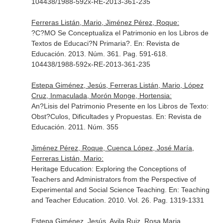
104438/1988-592x-RE-2013-361-235
Ferreras Listán, Mario, Jiménez Pérez, Roque:
?C?MO Se Conceptualiza el Patrimonio en los Libros de
Textos de Educaci?N Primaria?.
En: Revista de
Educación
. 2013. Núm. 361. Pag. 591-618.
104438/1988-592x-RE-2013-361-235
Estepa Giménez, Jesús, Ferreras Listán, Mario, López
Cruz, Inmaculada, Morón Monge, Hortensia:
An?Lisis del Patrimonio Presente en los Libros de Texto:
Obst?Culos, Dificultades y Propuestas.
En: Revista de
Educación
. 2011. Núm. 355
Jiménez Pérez, Roque, Cuenca López, José María,
Ferreras Listán, Mario:
Heritage Education: Exploring the Conceptions of
Teachers and Administrators from the Perspective of
Experimental and Social Science Teaching.
En: Teaching
and Teacher Education
. 2010. Vol. 26. Pag. 1319-1331
Estepa Giménez, Jesús, Avila Ruiz, Rosa Maria,