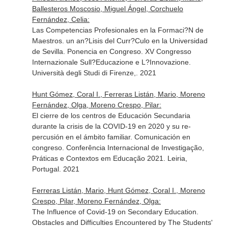
Ballesteros Moscosio, Miguel Ángel, Corchuelo
Fernández, Celia:
Las Competencias Profesionales en la Formaci?N de
Maestros. un an?Lisis del Curr?Culo en la Universidad
de Sevilla. Ponencia en Congreso. XV Congresso
Internazionale Sull?Educazione e L?Innovazione.
Università degli Studi di Firenze,. 2021
Hunt Gómez, Coral I., Ferreras Listán, Mario, Moreno
Fernández, Olga, Moreno Crespo, Pilar:
El cierre de los centros de Educación Secundaria
durante la crisis de la COVID-19 en 2020 y su re-
percusión en el ámbito familiar. Comunicación en
congreso. Conferência Internacional de Investigação,
Práticas e Contextos em Educação 2021. Leiria,
Portugal. 2021
Ferreras Listán, Mario, Hunt Gómez, Coral I., Moreno
Crespo, Pilar, Moreno Fernández, Olga:
The Influence of Covid-19 on Secondary Education.
Obstacles and Difficulties Encountered by The Students'