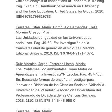
Citizens: Analysis of conceptions of Teachers in Training.
Pag. 1-17.
En: Handbook of Research on Citizenship
and Heritage Education
. United States. Igi Global. 2020.
ISBN 9781799819783
Ferreras Listán, Mario, Corchuelo Fernández, Celia,
Moreno Crespo, Pilar:
Las Unidades de Igualdad en las Universidades
andaluzas. Pag. 49-62.
En: Investigación de la
transversalidad de género en el siglo XXI
. Madrid.
Editorial Síntesis. 2019. ISBN 978-84-9171-407-1
Ruiz Morales, Jorge, Ferreras Listán, Mario:
Los Problemas Sociambientales Como Motor de
Aprendizaje en la Investigaci?N Escolar. Pag. 457-468.
En: Buscando formas de enseñar: investigar para
innovar en Didáctica de las Ciencias Sociales
. Valladolid.
Universidad de Valladolid. Asociación Universitaria del
Profesorado de Didáctica de las Ciencias Sociales.
2018. 1110. ISBN 978-84-8448-958-0
Ferreras Listán, Mario: