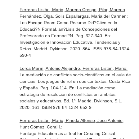
Ferreras Listán, Mario, Moreno Crespo, Pilar, Moreno
Fernández, Olga, Solis Espallargas, Maria del Carmen:
Los Escape Room Como Recurso Did?Ctico en la
Educaci?N Formal. an?Lisis de Concepciones del
Profesorado en Formaci?N. Pag. 327-340.
En:
Investigación e Innovación Educativa. Tendencias y
Retos
. Madrid. Dykinson. 2020. 864. ISBN 978-84-1324-
590-4
Lorca Marín, Antonio Alejandro, Ferreras Listán, Mario:
La mediación de conflictos socio-científicos en el aula de
ciencias. Los juegos de rol en dos contextos, Costa Rica
y España. Pag. 104-114.
En: La mediación como
estrategia de resolución de conflictos en ámbitos
sociales y educativos
. Ed. 1ª. Madrid. Dykinson, S.L.
2020. 161. ISBN 978-84-1324-652-9
Ferreras Listán, Mario, Pineda Alfonso, Jose Antonio,
Hunt Gómez, Coral I.:
Heritage Education as a Tool for Creating Critical