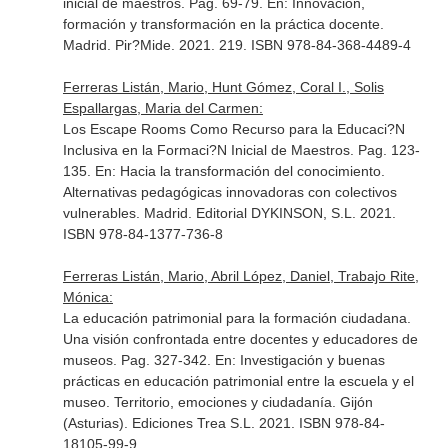
inicial de maestros. Pag. 69-79.
En: Innovación,
formación y transformación en la práctica docente
.
Madrid. Pir?Mide. 2021. 219. ISBN 978-84-368-4489-4
Ferreras Listán, Mario, Hunt Gómez, Coral I., Solis
Espallargas, Maria del Carmen:
Los Escape Rooms Como Recurso para la Educaci?N
Inclusiva en la Formaci?N Inicial de Maestros. Pag. 123-
135.
En: Hacia la transformación del conocimiento.
Alternativas pedagógicas innovadoras con colectivos
vulnerables
. Madrid. Editorial DYKINSON, S.L. 2021.
ISBN 978-84-1377-736-8
Ferreras Listán, Mario, Abril López, Daniel, Trabajo Rite,
Mónica:
La educación patrimonial para la formación ciudadana.
Una visión confrontada entre docentes y educadores de
museos. Pag. 327-342.
En: Investigación y buenas
prácticas en educación patrimonial entre la escuela y el
museo. Territorio, emociones y ciudadanía
. Gijón
(Asturias). Ediciones Trea S.L. 2021. ISBN 978-84-
18105-99-9