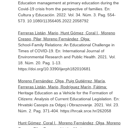
Education management at primary education during the
Covid-19 crisis from the perspective of families.
En:
Cultura y Educación
. 2022. Vol. 34. Núm. 3. Pag. 554-
573. 10.1080/11356405.2022.2058792
Ferreras Listán, Mario, Hunt Gómez, Coral I., Moreno
Crespo, Pilar, Moreno Fernández, Olga:
School-Family Relations: An Educational Challenge in
Times of COVID-19.
En: International Journal of
Environmental Research and Public Health
. 2021. Vol.
18. Núm. 20. Pag. 1-13.
https://doi.org/10.3390/ijerph182010681
Moreno Fernández, Olga, Puig Gutiérrez, María,
Ferreras Listán, Mario, Rodríguez Marín, Fátima:
Heritage Education as a Vehicle for the Formation of
Citizens: Analysis of Current Educational Legislation.
En:
Hrvatski Casopis za Odgoj i Obrazovanje
. 2021. Vol. 23.
Núm. 2. Pag. 371-404. https://hrcak.srce.hr/262058
Hunt Gómez, Coral I., Moreno Fernández, Olga, Moreno