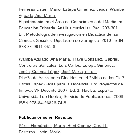
Ferreras Listán, Mario, Estepa Giménez, Jesús, Wamba
Aguado, Ana María:
El patrimonio en el Área de Conocimiento del Medio en
Educación Primaria. Análisis curricular. Pag. 293-301.
En: Metodología de investigación en Didáctica de las
Ciencias Sociales
. Diputación de Zaragoza. 2010. ISBN
978-84-9911-051-6
Wamba Aguado, Ana María, Travé González, Gabriel,
Contreras González, Luís Carlos, Estepa Giménez,
Jesús, Cuenca López, José María, et. al.:
Dise?o de Actividades Dirigidas en el ?Mbito de las Did?
Cticas Espec?Ficas para la Docencia.
En: Proyectos de
Innovaci?N Docente 2007
. Ed. 1. Huelva, Espa?a.
Universidad de Huelva, Servicio de Publicaciones. 2008.
ISBN 978-84-96826-74-8
Publicaciones en Revistas
Pérez Hernández, María, Hunt Gómez, Coral I.,
Ferreras Listán, Mario: