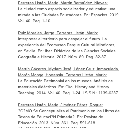
Ferreras Listán, Mario, Martín Bermúdez, Nieves:
La ciudad como espacio socializador y educativo: una
mirada a las Ciudades Educadoras.
En: Espacios
. 2019.
Vol. 40. Pag. 1-10
Ruiz Morales, Jorge, Ferreras Listán, Mario:
Interpretar el territorio para despejar el futuro. La
experiencia del Ecomuseo Parque Cultural Miraflores,
en Sevilla.
En: Iber. Didáctica de las Ciencias Sociales,
Geografía e Historia
. 2017. Núm. 89. Pag. 32-37
Martín Cáceres, Myriam José, López Cruz, Inmaculada,
Morón Monge, Hortensia, Ferreras Listán, Mario:
La Educación Patrimonial en los museos. Análisis de
materiales didácticos.
En: Clío. History and History
Teaching
. 2014. Vol. 40. Pag. 1-24. I.S.S.N.: 1139-6237
Ferreras Listán, Mario, Jiménez Pérez, Roque:
?C?MO Se Conceptualiza el Patrimonio en los Libros de
Textos de Educaci?N Primaria?.
En: Revista de
Educación
. 2013. Núm. 361. Pag. 591-618.