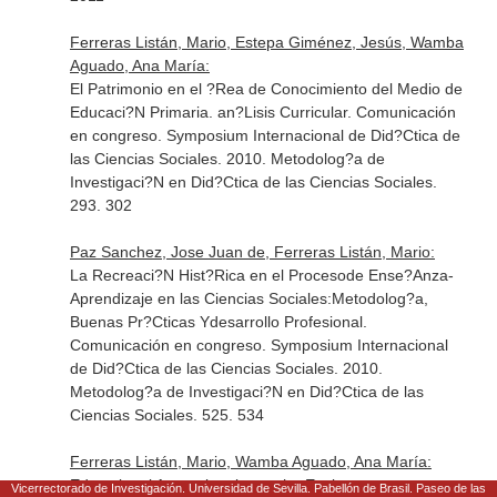
Ferreras Listán, Mario, Estepa Giménez, Jesús, Wamba
Aguado, Ana María:
El Patrimonio en el ?Rea de Conocimiento del Medio de
Educaci?N Primaria. an?Lisis Curricular. Comunicación
en congreso. Symposium Internacional de Did?Ctica de
las Ciencias Sociales. 2010. Metodolog?a de
Investigaci?N en Did?Ctica de las Ciencias Sociales.
293. 302
Paz Sanchez, Jose Juan de, Ferreras Listán, Mario:
La Recreaci?N Hist?Rica en el Procesode Ense?Anza-
Aprendizaje en las Ciencias Sociales:Metodolog?a,
Buenas Pr?Cticas Ydesarrollo Profesional.
Comunicación en congreso. Symposium Internacional
de Did?Ctica de las Ciencias Sociales. 2010.
Metodolog?a de Investigaci?N en Did?Ctica de las
Ciencias Sociales. 525. 534
Ferreras Listán, Mario, Wamba Aguado, Ana María:
Educational Approximation to the Environment
Vicerrectorado de Investigación. Universidad de Sevilla. Pabellón de Brasil. Paseo de las