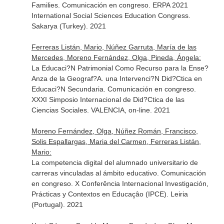
Families. Comunicación en congreso. ERPA 2021
International Social Sciences Education Congress.
Sakarya (Turkey). 2021
Ferreras Listán, Mario, Núñez Garruta, María de las
Mercedes, Moreno Fernández, Olga, Pineda, Ángela:
La Educaci?N Patrimonial Como Recurso para la Ense?
Anza de la Geograf?A. una Intervenci?N Did?Ctica en
Educaci?N Secundaria. Comunicación en congreso.
XXXI Simposio Internacional de Did?Ctica de las
Ciencias Sociales. VALENCIA, on-line. 2021
Moreno Fernández, Olga, Núñez Román, Francisco,
Solis Espallargas, Maria del Carmen, Ferreras Listán,
Mario:
La competencia digital del alumnado universitario de
carreras vinculadas al ámbito educativo. Comunicación
en congreso. X Conferência Internacional Investigación,
Prácticas y Contextos en Educaçâo (IPCE). Leiria
(Portugal). 2021