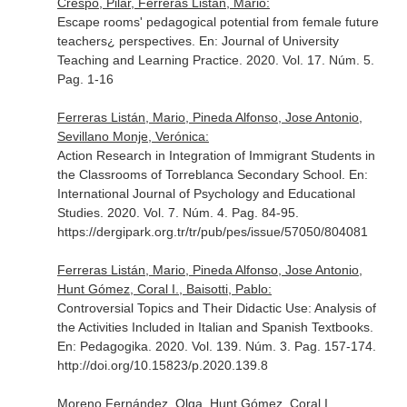
Crespo, Pilar, Ferreras Listán, Mario:
Escape rooms' pedagogical potential from female future
teachers¿ perspectives.
En: Journal of University
Teaching and Learning Practice
. 2020. Vol. 17. Núm. 5.
Pag. 1-16
Ferreras Listán, Mario, Pineda Alfonso, Jose Antonio,
Sevillano Monje, Verónica:
Action Research in Integration of Immigrant Students in
the Classrooms of Torreblanca Secondary School.
En:
International Journal of Psychology and Educational
Studies
. 2020. Vol. 7. Núm. 4. Pag. 84-95.
https://dergipark.org.tr/tr/pub/pes/issue/57050/804081
Ferreras Listán, Mario, Pineda Alfonso, Jose Antonio,
Hunt Gómez, Coral I., Baisotti, Pablo:
Controversial Topics and Their Didactic Use: Analysis of
the Activities Included in Italian and Spanish Textbooks.
En: Pedagogika
. 2020. Vol. 139. Núm. 3. Pag. 157-174.
http://doi.org/10.15823/p.2020.139.8
Moreno Fernández, Olga, Hunt Gómez, Coral I.,