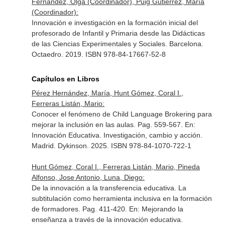
Fernández, Olga (Coordinador), Puig Gutiérrez, María
(Coordinador):
Innovación e investigación en la formación inicial del
profesorado de Infantil y Primaria desde las Didácticas
de las Ciencias Experimentales y Sociales. Barcelona.
Octaedro. 2019. ISBN 978-84-17667-52-8
Capítulos en Libros
Pérez Hernández, María, Hunt Gómez, Coral I.,
Ferreras Listán, Mario:
Conocer el fenómeno de Child Language Brokering para
mejorar la inclusión en las aulas. Pag. 559-567.
En:
Innovación Educativa. Investigación, cambio y acción
.
Madrid. Dykinson. 2025. ISBN 978-84-1070-722-1
Hunt Gómez, Coral I., Ferreras Listán, Mario, Pineda
Alfonso, Jose Antonio, Luna, Diego:
De la innovación a la transferencia educativa. La
subtitulación como herramienta inclusiva en la formación
de formadores. Pag. 411-420.
En: Mejorando la
enseñanza a través de la innovación educativa
.