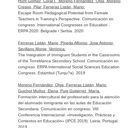
Hunt Gómez, Coral I., Moreno Fernández, Olga, Moreno
Crespo, Pilar, Ferreras Listán, Mario:
Escape Room Pedagogical Potential from Female
Teachers in Training's Perspective. Comunicación en
congreso. International Congresses on Education -
ERPA 2020. Belgrade / Serbia. 2020
Ferreras Listán, Mario, Pineda Alfonso, Jose Antonio,
Sevillano Monje, Verónica:
The Integration of Immigrant Students in the Cassrooms
of the Torreblanca Secondary School. Comunicación en
congreso. ERPA International Social Sciences Education
Congress. Estambul (Turqu?a). 2019
Moreno Fernández, Olga, Ferreras Listán, Mario,
Guichot Muñoz, Elena, Puig Gutiérrez, María:
Formación intercultural del profesorado para la atención
del alumnado inmigrante en las aulas de Educación
Secundaria. Comunicación en congreso. VIII
Conferencia Internacional: «Investigación, Prácticas y
Contextos en Educación» (IPCE 2019). Leiria, Portugal.
2019