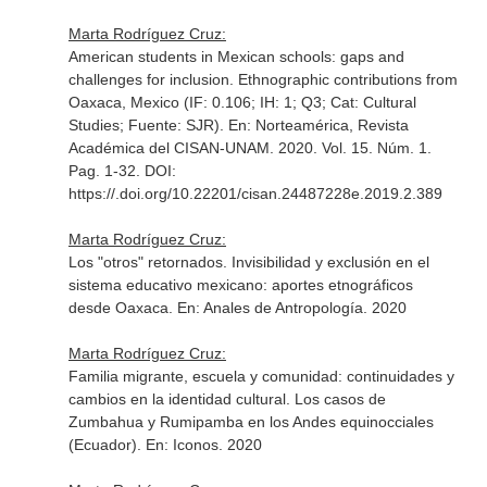
Marta Rodríguez Cruz:
American students in Mexican schools: gaps and
challenges for inclusion. Ethnographic contributions from
Oaxaca, Mexico (IF: 0.106; IH: 1; Q3; Cat: Cultural
Studies; Fuente: SJR).
En: Norteamérica, Revista
Académica del CISAN-UNAM
. 2020. Vol. 15. Núm. 1.
Pag. 1-32. DOI:
https://.doi.org/10.22201/cisan.24487228e.2019.2.389
Marta Rodríguez Cruz:
Los "otros" retornados. Invisibilidad y exclusión en el
sistema educativo mexicano: aportes etnográficos
desde Oaxaca.
En: Anales de Antropología
. 2020
Marta Rodríguez Cruz:
Familia migrante, escuela y comunidad: continuidades y
cambios en la identidad cultural. Los casos de
Zumbahua y Rumipamba en los Andes equinocciales
(Ecuador).
En: Iconos
. 2020