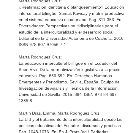
Marta Rodríguez Cruz:
¿Reafirmación identitaria o blanqueamiento? Educación
intercultural bilingüe, Sumak Kawsay y matriz productiva
en el sistema educativo ecuatoriano. Pag. 311-353.
En:
Diversidades: Perspectivas multidisciplinarias para el
estudio de la interculturalidad y el desarrollo social
.
Editorial de la Universidad Autónoma de Coahuila. 2016.
ISBN 978-607-97056-7-1
Marta Rodríguez Cruz:
La educación intercultural bilingüe en el Ecuador del
Buen Vivir. De la normativización legislativa a la praxis
educativa. Pag. 656-692.
En: Derechos Humanos
Emergentes y Periodismo
. Sevilla, España. Equipo de
Investigación de Análisis y Técnica de la Información.
Universidad de Sevilla. 2015. 884. ISBN 978-84-697-
1335-8
Martín Díaz, Emma, Marta Rodríguez Cruz:
La EIB y el tratamiento de la interculturalidad desde las
políticas educativas del Ecuador: discursos y prácticas.
Pag. 1048-1076.
En: En J. Prats (ed.) Periferias,