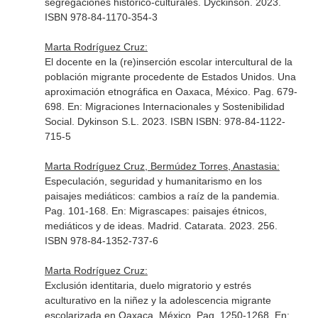
segregaciones histórico-culturales
. Dyckinson. 2023.
ISBN 978-84-1170-354-3
Marta Rodríguez Cruz:
El docente en la (re)inserción escolar intercultural de la
población migrante procedente de Estados Unidos. Una
aproximación etnográfica en Oaxaca, México. Pag. 679-
698.
En: Migraciones Internacionales y Sostenibilidad
Social
. Dykinson S.L. 2023. ISBN ISBN: 978-84-1122-
715-5
Marta Rodríguez Cruz, Bermúdez Torres, Anastasia:
Especulación, seguridad y humanitarismo en los
paisajes mediáticos: cambios a raíz de la pandemia.
Pag. 101-168.
En: Migrascapes: paisajes étnicos,
mediáticos y de ideas
. Madrid. Catarata. 2023. 256.
ISBN 978-84-1352-737-6
Marta Rodríguez Cruz:
Exclusión identitaria, duelo migratorio y estrés
aculturativo en la niñez y la adolescencia migrante
escolarizada en Oaxaca, México. Pag. 1250-1268.
En: