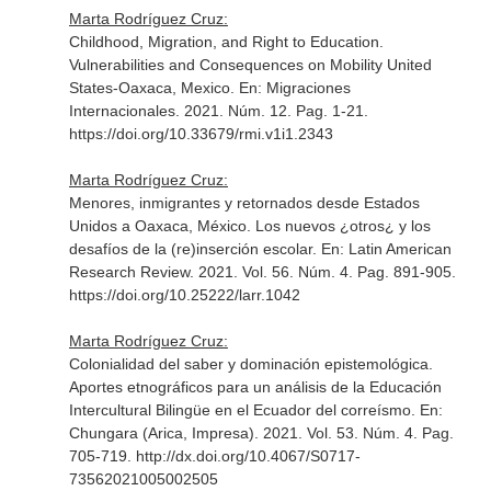
Marta Rodríguez Cruz:
Childhood, Migration, and Right to Education.
Vulnerabilities and Consequences on Mobility United
States-Oaxaca, Mexico.
En: Migraciones
Internacionales
. 2021. Núm. 12. Pag. 1-21.
https://doi.org/10.33679/rmi.v1i1.2343
Marta Rodríguez Cruz:
Menores, inmigrantes y retornados desde Estados
Unidos a Oaxaca, México. Los nuevos ¿otros¿ y los
desafíos de la (re)inserción escolar.
En: Latin American
Research Review
. 2021. Vol. 56. Núm. 4. Pag. 891-905.
https://doi.org/10.25222/larr.1042
Marta Rodríguez Cruz:
Colonialidad del saber y dominación epistemológica.
Aportes etnográficos para un análisis de la Educación
Intercultural Bilingüe en el Ecuador del correísmo.
En:
Chungara (Arica, Impresa)
. 2021. Vol. 53. Núm. 4. Pag.
705-719. http://dx.doi.org/10.4067/S0717-
73562021005002505