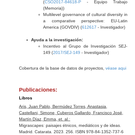
(
CSO2017-84618-P
- Equipo Trabajo
(Memoria))
Multilevel governance of cultural diversity in
a comparative perspective: EU-Latin
America (GOVDIV) (
612617
- Investigador)
Ayuda a la investigación:
Incentivo al Grupo de Investigación SEJ-
149 (
2017/SEJ-149
- Investigador)
Cobertura de la base de datos de proyectos,
véase aqui
Publicaciones:
Libros
Aris, Juan Pablo, Bermúdez Torres, Anastasia,
Castellani, Simone, Cuberos Gallardo, Francisco José,
Martín Díaz, Emma, et. al.:
Migrascapes: paisajes étnicos, mediáticos y de ideas.
Madrid. Catarata. 2023. 256. ISBN 978-84-1352-737-6