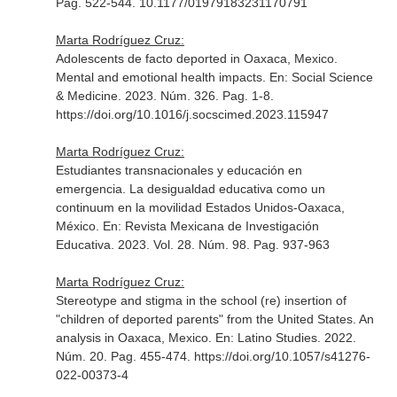
Pag. 522-544. 10.1177/01979183231170791
Marta Rodríguez Cruz:
Adolescents de facto deported in Oaxaca, Mexico.
Mental and emotional health impacts.
En: Social Science
& Medicine
. 2023. Núm. 326. Pag. 1-8.
https://doi.org/10.1016/j.socscimed.2023.115947
Marta Rodríguez Cruz:
Estudiantes transnacionales y educación en
emergencia. La desigualdad educativa como un
continuum en la movilidad Estados Unidos-Oaxaca,
México.
En: Revista Mexicana de Investigación
Educativa
. 2023. Vol. 28. Núm. 98. Pag. 937-963
Marta Rodríguez Cruz:
Stereotype and stigma in the school (re) insertion of
"children of deported parents" from the United States. An
analysis in Oaxaca, Mexico.
En: Latino Studies
. 2022.
Núm. 20. Pag. 455-474. https://doi.org/10.1057/s41276-
022-00373-4