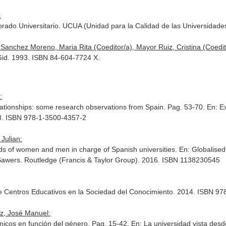
:
rado Universitario. UCUA (Unidad para la Calidad de las Universidad
Sanchez Moreno, Maria Rita (Coeditor/a), Mayor Ruiz, Cristina (Coedit
 Gid. 1993. ISBN 84-604-7724 X.
:
ationships: some research observations from Spain. Pag. 53-70.
En: E
8. ISBN 978-1-3500-4357-2
Julian:
eds of women and men in charge of Spanish universities.
En: Globalise
Sawers
. Routledge (Francis & Taylor Group). 2016. ISBN 1138230545
e Centros Educativos en la Sociedad del Conocimiento
. 2014. ISBN 97
z, José Manuel:
micos en función del género. Pag. 15-42.
En: La universidad vista desd