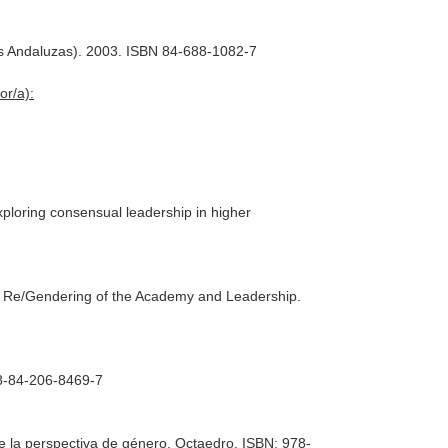
es Andaluzas). 2003. ISBN 84-688-1082-7
or/a):
xploring consensual leadership in higher
d Re/Gendering of the Academy and Leadership.
8-84-206-8469-7
e la perspectiva de género
. Octaedro, ISBN: 978-