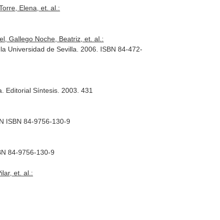
rre, Elena, et. al.:
, Gallego Noche, Beatriz, et. al.:
a Universidad de Sevilla. 2006. ISBN 84-472-
 Editorial Síntesis. 2003. 431
SBN ISBN 84-9756-130-9
SBN 84-9756-130-9
r, et. al.: