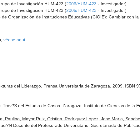
Grupo de Investigación HUM-423 (
2006/HUM-423
- Investigador)
Grupo de Investigación HUM-423 (
2005/HUM-423
- Investigador)
io de Organización de Instituciones Educativas (CIOIE): Cambiar con la
s,
véase aqui
Texturas del Liderazgo. Prensa Universitaria de Zaragoza. 2009. ISBN
a Trav?S del Estudio de Casos. Zaragoza. Instituto de Ciencias de la 
a, Paulino, Mayor Ruiz, Cristina, Rodriguez Lopez, Jose Maria, Sanchez
ci?N Docente del Profesorado Universitario. Secretariado de Publicaci