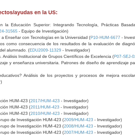
yectos/ayudas en la US:
en la Educación Superior: Integrando Tecnología, Prácticas Basad
24-31565
- Equipo de Investigación)
r a Enseñar con Tecnologías en la Universidad (
P10-HUM-6677
- Inves
os como consecuencia de los resultados de la evaluación de diagnóst
 del alumnado. (
EDU2009-11329
- Investigador)
 Análisis Institucional de Grupos Científicos de Excelencia (
P07-SEJ-0
zaje y enseñanza universitaria. Patrones de diseño de aprendizaje par
ucativos? Análisis de los proyectos y procesos de mejora escolar 
r)
gación HUM-423 (
2017/HUM-423
- Investigador)
gación HUM-423 (
2011/HUM-423
- Investigador)
gación HUM-423 (
2010/HUM-423
- Investigador)
Grupo de Investigación HUM-423 (
2009/HUM-423
- Investigador)
Grupo de Investigación HUM-423 (
2008/HUM-423
- Investigador)
Grupo de Investigación HUM-423 (
2007/HUM-423
- Investigador)