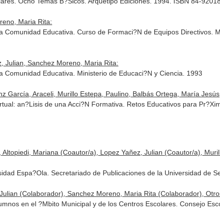
ares. Ocho Temas B?Sicos. Arquetipo Ediciones. 1994. ISBN 84-9201
eno, Maria Rita:
 Comunidad Educativa. Curso de Formaci?N de Equipos Directivos. Mi
 Julian, Sanchez Moreno, Maria Rita:
 Comunidad Educativa. Ministerio de Educaci?N y Ciencia. 1993
 García, Araceli, Murillo Estepa, Paulino, Balbás Ortega, María Jesús, 
rtual: an?Lisis de una Acci?N Formativa. Retos Educativos para Pr?
Altopiedi, Mariana (Coautor/a), Lopez Yañez, Julian (Coautor/a), Muril
rsidad Espa?Ola. Secretariado de Publicaciones de la Universidad de S
 Julian (Colaborador), Sanchez Moreno, Maria Rita (Colaborador), Otros
umnos en el ?Mbito Municipal y de los Centros Escolares. Consejo Esc