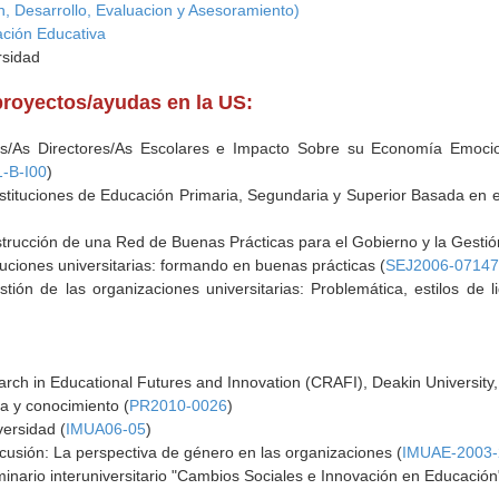
on, Desarrollo, Evaluacion y Asesoramiento)
ación Educativa
rsidad
proyectos/ayudas en la US:
s/As Directores/As Escolares e Impacto Sobre su Economía Emocion
-B-I00
)
tituciones de Educación Primaria, Segundaria y Superior Basada en el 
rucción de una Red de Buenas Prácticas para el Gobierno y la Gestión
tuciones universitarias: formando en buenas prácticas (
SEJ2006-0714
tión de las organizaciones universitarias: Problemática, estilos de li
arch in Educational Futures and Innovation (CRAFI), Deakin University,
a y conocimiento (
PR2010-0026
)
versidad (
IMUA06-05
)
cusión: La perspectiva de género en las organizaciones (
IMUAE-2003-
inario interuniversitario "Cambios Sociales e Innovación en Educación