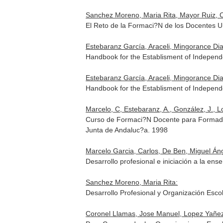
Sanchez Moreno, Maria Rita, Mayor Ruiz, Cr
El Reto de la Formaci?N de los Docente
Estebaranz García, Araceli, Mingorance Dia
Handbook for the Establisment of Independ
Estebaranz García, Araceli, Mingorance Dia
Handbook for the Establisment of Independ
Marcelo, C, Estebaranz, A., González, J., Lo
Curso de Formaci?N Docente para Formador
Junta de Andaluc?a. 1998
Marcelo Garcia, Carlos, De Ben, Miguel Ánge
Desarrollo profesional e iniciación a la en
Sanchez Moreno, Maria Rita:
Desarrollo Profesional y Organización Escola
Coronel Llamas, Jose Manuel, Lopez Yañez,