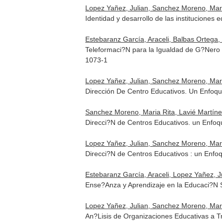
Lopez Yañez, Julian, Sanchez Moreno, Maria 
Identidad y desarrollo de las instituciones 
Estebaranz García, Araceli, Balbas Ortega, 
Teleformaci?N para la Igualdad de G?Nero 
1073-1
Lopez Yañez, Julian, Sanchez Moreno, Maria
Dirección De Centro Educativos. Un Enfoque
Sanchez Moreno, Maria Rita, Lavié Martíne
Direcci?N de Centros Educativos. un Enfoq
Lopez Yañez, Julian, Sanchez Moreno, Maria
Direcci?N de Centros Educativos : un Enfo
Estebaranz García, Araceli, Lopez Yañez, Jul
Ense?Anza y Aprendizaje en la Educaci?N S
Lopez Yañez, Julian, Sanchez Moreno, Mari
An?Lisis de Organizaciones Educativas a T