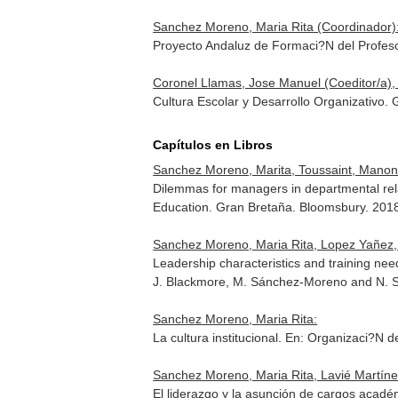
Sanchez Moreno, Maria Rita (Coordinador)
Proyecto Andaluz de Formaci?N del Profeso
Coronel Llamas, Jose Manuel (Coeditor/a), 
Cultura Escolar y Desarrollo Organizativo.
Capítulos en Libros
Sanchez Moreno, Marita, Toussaint, Manon
Dilemmas for managers in departmental rel
Education
. Gran Bretaña. Bloomsbury. 201
Sanchez Moreno, Maria Rita, Lopez Yañez, 
Leadership characteristics and training ne
J. Blackmore, M. Sánchez-Moreno and N. 
Sanchez Moreno, Maria Rita:
La cultura institucional.
En: Organizaci?N d
Sanchez Moreno, Maria Rita, Lavié Martíne
El liderazgo y la asunción de cargos acadé