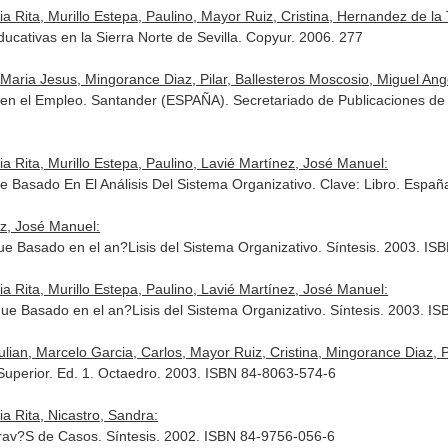
Rita, Murillo Estepa, Paulino, Mayor Ruiz, Cristina, Hernandez de la To
educativas en la Sierra Norte de Sevilla. Copyur. 2006. 277
Maria Jesus, Mingorance Diaz, Pilar, Ballesteros Moscosio, Miguel Angel
en el Empleo. Santander (ESPAÑA). Secretariado de Publicaciones de l
 Rita, Murillo Estepa, Paulino, Lavié Martínez, José Manuel:
 Basado En El Análisis Del Sistema Organizativo. Clave: Libro. España.
z, José Manuel:
ue Basado en el an?Lisis del Sistema Organizativo. Síntesis. 2003. I
 Rita, Murillo Estepa, Paulino, Lavié Martínez, José Manuel:
que Basado en el an?Lisis del Sistema Organizativo. Síntesis. 2003. I
ian, Marcelo Garcia, Carlos, Mayor Ruiz, Cristina, Mingorance Diaz, Pila
uperior. Ed. 1. Octaedro. 2003. ISBN 84-8063-574-6
a Rita, Nicastro, Sandra:
rav?S de Casos. Síntesis. 2002. ISBN 84-9756-056-6