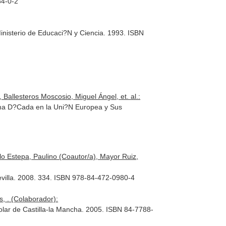
84-0-2
nisterio de Educaci?N y Ciencia. 1993. ISBN
Ballesteros Moscosio, Miguel Ángel, et. al.:
Xima D?Cada en la Uni?N Europea y Sus
lo Estepa, Paulino (Coautor/a), Mayor Ruiz,
evilla. 2008. 334. ISBN 978-84-472-0980-4
, . (Colaborador):
olar de Castilla-la Mancha. 2005. ISBN 84-7788-