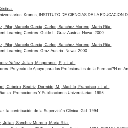
istina:
s Universitarios. Kronos, INSTITUTO DE CIENCIAS DE LA EDUCACION
z, Pilar, Marcelo Garcia, Carlos, Sanchez Moreno, Maria Rita:
ent Learning Centres. Guide II. Graz-Austria. Nowa. 2000
z, Pilar, Marcelo Garcia, Carlos, Sanchez Moreno, Maria Rita:
ent Learning Centres. Graz-Austria. Nowa. 2000
pez Yañez, Julian, Mingorance, P., et. al.:
es. Proyecto de Apoyo para los Profesionales de la Formaci?N en And
l, Cebeiro, Beatriz, Dormido, M., Machío, Francisco, et. al.:
señanza. Promociones Y Publicaciones Universitarias. 1995
r: la contribución de la Supervisión Clínica. Gid. 1994
 Julian, Sanchez Moreno, Maria Rita: