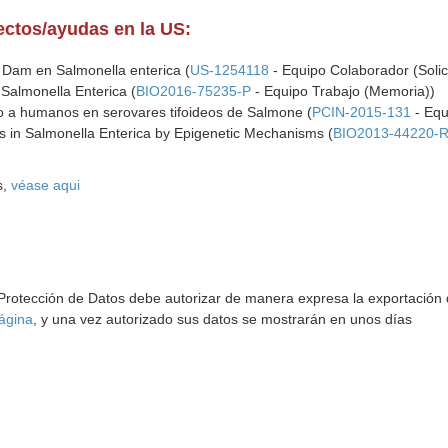
yectos/ayudas en la US:
a Dam en Salmonella enterica (
US-1254118
- Equipo Colaborador (Solic
Salmonella Enterica (
BIO2016-75235-P
- Equipo Trabajo (Memoria))
do a humanos en serovares tifoideos de Salmone (
PCIN-2015-131
- Equ
es in Salmonella Enterica by Epigenetic Mechanisms (
BIO2013-44220-
s,
véase aqui
 Protección de Datos debe autorizar de manera expresa la exportación d
ágina
, y una vez autorizado sus datos se mostrarán en unos días