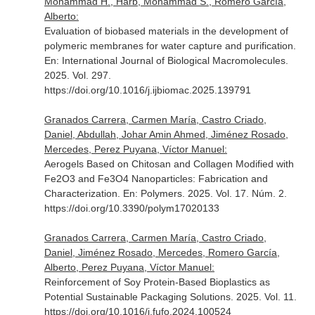
Mohammad H., Harb, Mohammad S., Romero García,
Alberto:
Evaluation of biobased materials in the development of
polymeric membranes for water capture and purification.
En: International Journal of Biological Macromolecules
.
2025. Vol. 297.
https://doi.org/10.1016/j.ijbiomac.2025.139791
Granados Carrera, Carmen María, Castro Criado,
Daniel, Abdullah, Johar Amin Ahmed, Jiménez Rosado,
Mercedes, Perez Puyana, Víctor Manuel:
Aerogels Based on Chitosan and Collagen Modified with
Fe2O3 and Fe3O4 Nanoparticles: Fabrication and
Characterization.
En: Polymers
. 2025. Vol. 17. Núm. 2.
https://doi.org/10.3390/polym17020133
Granados Carrera, Carmen María, Castro Criado,
Daniel, Jiménez Rosado, Mercedes, Romero García,
Alberto, Perez Puyana, Víctor Manuel:
Reinforcement of Soy Protein-Based Bioplastics as
Potential Sustainable Packaging Solutions. 2025. Vol. 11.
https://doi.org/10.1016/j.fufo.2024.100524