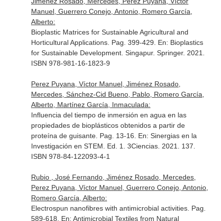
Jiménez Rosado, Mercedes, Perez Puyana, Víctor
Manuel, Guerrero Conejo, Antonio, Romero García,
Alberto:
Bioplastic Matrices for Sustainable Agricultural and
Horticultural Applications. Pag. 399-429.
En: Bioplastics
for Sustainable Development
. Singapur. Springer. 2021.
ISBN 978-981-16-1823-9
Perez Puyana, Víctor Manuel, Jiménez Rosado,
Mercedes, Sánchez-Cid Bueno, Pablo, Romero García,
Alberto, Martínez García, Inmaculada:
Influencia del tiempo de inmersión en agua en las
propiedades de bioplásticos obtenidos a partir de
proteína de guisante. Pag. 13-16.
En: Sinergias en la
Investigación en STEM
. Ed. 1. 3Ciencias. 2021. 137.
ISBN 978-84-122093-4-1
Rubio , José Fernando, Jiménez Rosado, Mercedes,
Perez Puyana, Víctor Manuel, Guerrero Conejo, Antonio,
Romero García, Alberto:
Electrospun nanofibres with antimicrobial activities. Pag.
589-618.
En: Antimicrobial Textiles from Natural