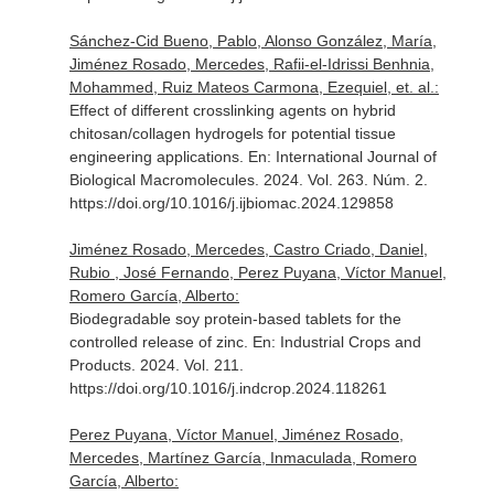
Sánchez-Cid Bueno, Pablo, Alonso González, María,
Jiménez Rosado, Mercedes, Rafii-el-Idrissi Benhnia,
Mohammed, Ruiz Mateos Carmona, Ezequiel, et. al.:
Effect of different crosslinking agents on hybrid
chitosan/collagen hydrogels for potential tissue
engineering applications.
En: International Journal of
Biological Macromolecules
. 2024. Vol. 263. Núm. 2.
https://doi.org/10.1016/j.ijbiomac.2024.129858
Jiménez Rosado, Mercedes, Castro Criado, Daniel,
Rubio , José Fernando, Perez Puyana, Víctor Manuel,
Romero García, Alberto:
Biodegradable soy protein-based tablets for the
controlled release of zinc.
En: Industrial Crops and
Products
. 2024. Vol. 211.
https://doi.org/10.1016/j.indcrop.2024.118261
Perez Puyana, Víctor Manuel, Jiménez Rosado,
Mercedes, Martínez García, Inmaculada, Romero
García, Alberto: