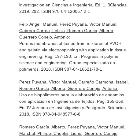
investigación en Ciencias e Ingeniería
. Ed. 1. 3Ciencias.
2019. 292. ISBN 978-84-120057-2-1
Félix Angel, Manuel, Perez Puyana, Víctor Manuel,
Cabrera Correa, Leticia, Romero García, Alberto,
Guerrero Conejo, Antonio:
Porous membranes obtained from mixtures of PVOH
and gelatin via electrospinning with application in tissue
engineering. Pag. 197-198.
En: Progress in polymer
science and engineering
. Grupo especializado en
polímeros. 2018. ISBN 987-84-16621-78-1
Perez Puyana, Víctor Manuel, Carreño Carmona, Isabel,
Romero García, Alberto, Guerrero Conejo, Antonio:
Uso de biopolímeros para la elaboración de andamios
con aplicación en Ingeniería de Tejidos. Pag. 165-169.
En: IV Jornada de Investigacion y Postgrado
. 3ciencias.
2018. ISBN 978-84-948577-6-8
Romero García, Alberto, Perez Puyana, Víctor Manuel,
Marchal, Phillipe, Choplin, Lionel, Guerrero Conejo,