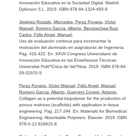
Innovación Educativa en la Sociedad Digital
. Madrid.
Dykinson S.L. 2019. ISBN 978-84-1324-493-8
Jiménez Rosado, Mercedes, Perez Puyana, Víctor
Manuel, Romero García, Alberto, Bengoechea Ruiz,
Carlos, Félix Angel, Manuel:
Uso de evaluación continua para incrementar la
motivación del alumnado en asignaturas de Ingeniería.
Pag. 415-422.
En: XXVII Congreso Universitario de
Innovación Educativa en las Enseñanzas Técnicas
.
Universitat Polit?Cnica de Val?Ncia. 2019. ISBN 978-84-
09-02970-9
Perez Puyana, Víctor Manuel, Félix Angel, Manuel,
Romero García, Alberto, Guerrero Conejo, Antonio:
Collagen as a potential biopolymer for the production of
porous matrices (scaffolds) with application in tissue
engineering. Pag. 217-244.
En: Materials for Biomedical
Engineering: Absorbable Polymers
. Elsevier. 2019. ISBN
978-0-12-818415-8