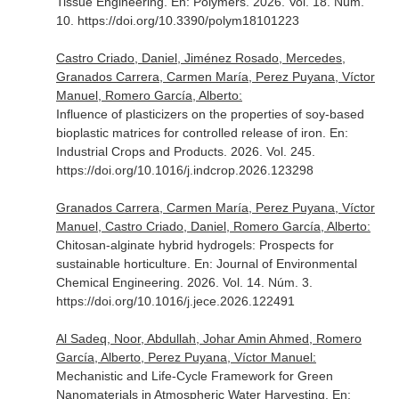
Tissue Engineering.
En: Polymers
. 2026. Vol. 18. Núm.
10. https://doi.org/10.3390/polym18101223
Castro Criado, Daniel, Jiménez Rosado, Mercedes,
Granados Carrera, Carmen María, Perez Puyana, Víctor
Manuel, Romero García, Alberto:
Influence of plasticizers on the properties of soy-based
bioplastic matrices for controlled release of iron.
En:
Industrial Crops and Products
. 2026. Vol. 245.
https://doi.org/10.1016/j.indcrop.2026.123298
Granados Carrera, Carmen María, Perez Puyana, Víctor
Manuel, Castro Criado, Daniel, Romero García, Alberto:
Chitosan-alginate hybrid hydrogels: Prospects for
sustainable horticulture.
En: Journal of Environmental
Chemical Engineering
. 2026. Vol. 14. Núm. 3.
https://doi.org/10.1016/j.jece.2026.122491
Al Sadeq, Noor, Abdullah, Johar Amin Ahmed, Romero
García, Alberto, Perez Puyana, Víctor Manuel:
Mechanistic and Life-Cycle Framework for Green
Nanomaterials in Atmospheric Water Harvesting.
En: