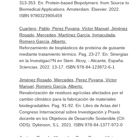
313-353.
En: Protein-based Biopolymers: from Source to
Biomedical Applications
. Amsterdam. Elsevier. 2022.
ISBN 9780323905459
Cuartero, Pablo, Perez Puyana, Víctor Manuel, Jiménez
Rosado, Mercedes, Martínez García, Inmaculada,
Romero García, Alberto:
Reforzamiento de bioplásticos de proteína de guisante
mediante tratamiento térmico. Pag. 23-27.
En: Sinergias
en la Investigaci?N en Stem
. Alcoy, - Alicante, España.
3ciencias. 2022. 13-17. ISBN 978-84-123872-6-1
Jiménez Rosado, Mercedes, Perez Puyana, Víctor
Manuel, Romero García, Alberto:
Revalorización de residuos agrícolas afectados por el
cambio climático para la fabricación de materiales
biodegradables. Pag. 91-92.
En: Libro de Actas del I
Congreso Internacional sobre Investigación y Praxis
docente en los Objetivos de Desarrollo Sostenible (CII-
ODS)
. Dykinson, S.L. 2021. ISBN 978-84-1377-972-0