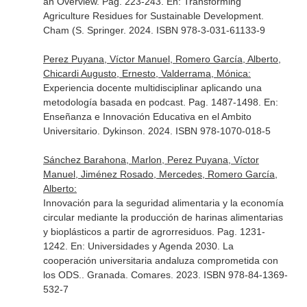
an Overview. Pag. 223-243.
En: Transforming
Agriculture Residues for Sustainable Development
.
Cham (S. Springer. 2024. ISBN 978-3-031-61133-9
Perez Puyana, Víctor Manuel, Romero García, Alberto,
Chicardi Augusto, Ernesto, Valderrama, Mónica:
Experiencia docente multidisciplinar aplicando una
metodología basada en podcast. Pag. 1487-1498.
En:
Enseñanza e Innovación Educativa en el Ambito
Universitario
. Dykinson. 2024. ISBN 978-1070-018-5
Sánchez Barahona, Marlon, Perez Puyana, Víctor
Manuel, Jiménez Rosado, Mercedes, Romero García,
Alberto:
Innovación para la seguridad alimentaria y la economía
circular mediante la producción de harinas alimentarias
y bioplásticos a partir de agrorresiduos. Pag. 1231-
1242.
En: Universidades y Agenda 2030. La
cooperación universitaria andaluza comprometida con
los ODS.
. Granada. Comares. 2023. ISBN 978-84-1369-
532-7