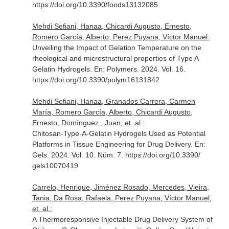
https://doi.org/10.3390/foods13132085
Mehdi Sefiani, Hanaa, Chicardi Augusto, Ernesto,
Romero García, Alberto, Perez Puyana, Víctor Manuel:
Unveiling the Impact of Gelation Temperature on the
rheological and microstructural properties of Type A
Gelatin Hydrogels.
En: Polymers
. 2024. Vol. 16.
https://doi.org/10.3390/polym16131842
Mehdi Sefiani, Hanaa, Granados Carrera, Carmen
María, Romero García, Alberto, Chicardi Augusto,
Ernesto, Domínguez , Juan, et. al.:
Chitosan-Type-A-Gelatin Hydrogels Used as Potential
Platforms in Tissue Engineering for Drug Delivery.
En:
Gels
. 2024. Vol. 10. Núm. 7. https://doi.org/10.3390/
gels10070419
Carrelo, Henrique, Jiménez Rosado, Mercedes, Vieira,
Tania, Da Rosa, Rafaela, Perez Puyana, Víctor Manuel,
et. al.:
A Thermoresponsive Injectable Drug Delivery System of