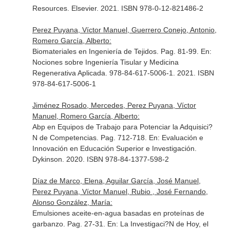
Resources
. Elsevier. 2021. ISBN 978-0-12-821486-2
Perez Puyana, Víctor Manuel, Guerrero Conejo, Antonio,
Romero García, Alberto:
Biomateriales en Ingeniería de Tejidos. Pag. 81-99.
En:
Nociones sobre Ingeniería Tisular y Medicina
Regenerativa Aplicada
. 978-84-617-5006-1. 2021. ISBN
978-84-617-5006-1
Jiménez Rosado, Mercedes, Perez Puyana, Víctor
Manuel, Romero García, Alberto:
Abp en Equipos de Trabajo para Potenciar la Adquisici?
N de Competencias. Pag. 712-718.
En: Evaluación e
Innovación en Educación Superior e Investigación
.
Dykinson. 2020. ISBN 978-84-1377-598-2
Díaz de Marco, Elena, Aguilar García, José Manuel,
Perez Puyana, Víctor Manuel, Rubio , José Fernando,
Alonso González, María:
Emulsiones aceite-en-agua basadas en proteínas de
garbanzo. Pag. 27-31.
En: La Investigaci?N de Hoy, el