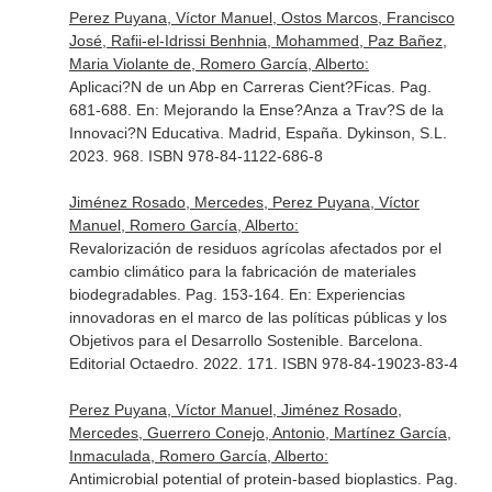
Perez Puyana, Víctor Manuel, Ostos Marcos, Francisco
José, Rafii-el-Idrissi Benhnia, Mohammed, Paz Bañez,
Maria Violante de, Romero García, Alberto:
Aplicaci?N de un Abp en Carreras Cient?Ficas. Pag.
681-688.
En: Mejorando la Ense?Anza a Trav?S de la
Innovaci?N Educativa
. Madrid, España. Dykinson, S.L.
2023. 968. ISBN 978-84-1122-686-8
Jiménez Rosado, Mercedes, Perez Puyana, Víctor
Manuel, Romero García, Alberto:
Revalorización de residuos agrícolas afectados por el
cambio climático para la fabricación de materiales
biodegradables. Pag. 153-164.
En: Experiencias
innovadoras en el marco de las políticas públicas y los
Objetivos para el Desarrollo Sostenible
. Barcelona.
Editorial Octaedro. 2022. 171. ISBN 978-84-19023-83-4
Perez Puyana, Víctor Manuel, Jiménez Rosado,
Mercedes, Guerrero Conejo, Antonio, Martínez García,
Inmaculada, Romero García, Alberto:
Antimicrobial potential of protein-based bioplastics. Pag.