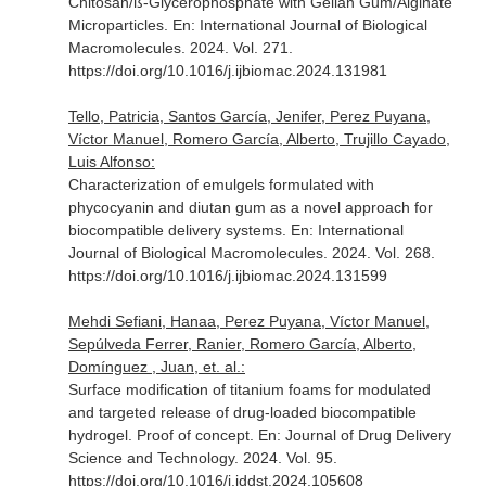
Chitosan/ß-Glycerophosphate with Gellan Gum/Alginate
Microparticles.
En: International Journal of Biological
Macromolecules
. 2024. Vol. 271.
https://doi.org/10.1016/j.ijbiomac.2024.131981
Tello, Patricia, Santos García, Jenifer, Perez Puyana,
Víctor Manuel, Romero García, Alberto, Trujillo Cayado,
Luis Alfonso:
Characterization of emulgels formulated with
phycocyanin and diutan gum as a novel approach for
biocompatible delivery systems.
En: International
Journal of Biological Macromolecules
. 2024. Vol. 268.
https://doi.org/10.1016/j.ijbiomac.2024.131599
Mehdi Sefiani, Hanaa, Perez Puyana, Víctor Manuel,
Sepúlveda Ferrer, Ranier, Romero García, Alberto,
Domínguez , Juan, et. al.:
Surface modification of titanium foams for modulated
and targeted release of drug-loaded biocompatible
hydrogel. Proof of concept.
En: Journal of Drug Delivery
Science and Technology
. 2024. Vol. 95.
https://doi.org/10.1016/j.jddst.2024.105608