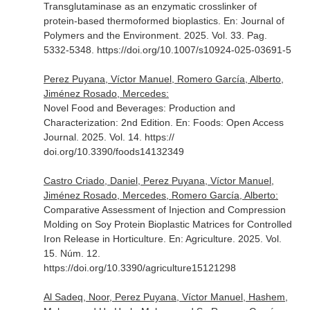
Transglutaminase as an enzymatic crosslinker of
protein-based thermoformed bioplastics.
En: Journal of
Polymers and the Environment
. 2025. Vol. 33. Pag.
5332-5348. https://doi.org/10.1007/s10924-025-03691-5
Perez Puyana, Víctor Manuel, Romero García, Alberto,
Jiménez Rosado, Mercedes:
Novel Food and Beverages: Production and
Characterization: 2nd Edition.
En: Foods: Open Access
Journal
. 2025. Vol. 14. https://
doi.org/10.3390/foods14132349
Castro Criado, Daniel, Perez Puyana, Víctor Manuel,
Jiménez Rosado, Mercedes, Romero García, Alberto:
Comparative Assessment of Injection and Compression
Molding on Soy Protein Bioplastic Matrices for Controlled
Iron Release in Horticulture.
En: Agriculture
. 2025. Vol.
15. Núm. 12.
https://doi.org/10.3390/agriculture15121298
Al Sadeq, Noor, Perez Puyana, Víctor Manuel, Hashem,