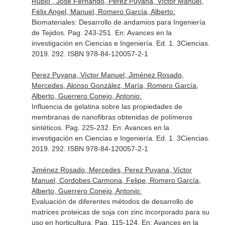
Rubio , José Fernando, Perez Puyana, Víctor Manuel,
Félix Angel, Manuel, Romero García, Alberto:
Biomateriales: Desarrollo de andamios para Ingeniería
de Tejidos. Pag. 243-251.
En: Avances en la
investigación en Ciencias e Ingeniería
. Ed. 1. 3Ciencias.
2019. 292. ISBN 978-84-120057-2-1
Perez Puyana, Víctor Manuel, Jiménez Rosado,
Mercedes, Alonso González, María, Romero García,
Alberto, Guerrero Conejo, Antonio:
Influencia de gelatina sobre las propiedades de
membranas de nanofibras obtenidas de polímeros
sintéticos. Pag. 225-232.
En: Avances en la
investigación en Ciencias e Ingeniería
. Ed. 1. 3Ciencias.
2019. 292. ISBN 978-84-120057-2-1
Jiménez Rosado, Mercedes, Perez Puyana, Víctor
Manuel, Cordobes Carmona, Felipe, Romero García,
Alberto, Guerrero Conejo, Antonio:
Evaluación de diferentes métodos de desarrollo de
matrices proteicas de soja con zinc incorporado para su
uso en horticultura. Pag. 115-124.
En: Avances en la