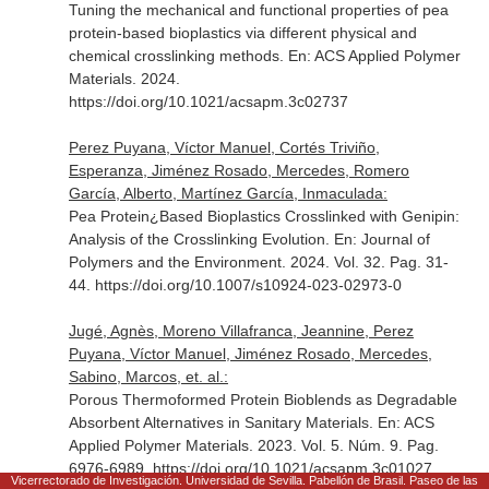
Tuning the mechanical and functional properties of pea
protein-based bioplastics via different physical and
chemical crosslinking methods.
En: ACS Applied Polymer
Materials
. 2024.
https://doi.org/10.1021/acsapm.3c02737
Perez Puyana, Víctor Manuel, Cortés Triviño,
Esperanza, Jiménez Rosado, Mercedes, Romero
García, Alberto, Martínez García, Inmaculada:
Pea Protein¿Based Bioplastics Crosslinked with Genipin:
Analysis of the Crosslinking Evolution.
En: Journal of
Polymers and the Environment
. 2024. Vol. 32. Pag. 31-
44. https://doi.org/10.1007/s10924-023-02973-0
Jugé, Agnès, Moreno Villafranca, Jeannine, Perez
Puyana, Víctor Manuel, Jiménez Rosado, Mercedes,
Sabino, Marcos, et. al.:
Porous Thermoformed Protein Bioblends as Degradable
Absorbent Alternatives in Sanitary Materials.
En: ACS
Applied Polymer Materials
. 2023. Vol. 5. Núm. 9. Pag.
6976-6989. https://doi.org/10.1021/acsapm.3c01027
Vicerrectorado de Investigación. Universidad de Sevilla. Pabellón de Brasil. Paseo de las