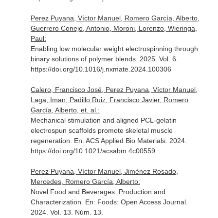
Perez Puyana, Víctor Manuel, Romero García, Alberto,
Guerrero Conejo, Antonio, Moroni, Lorenzo, Wieringa,
Paul:
Enabling low molecular weight electrospinning through
binary solutions of polymer blends. 2025. Vol. 6.
https://doi.org/10.1016/j.nxmate.2024.100306
Calero, Francisco José, Perez Puyana, Víctor Manuel,
Laga, Iman, Padillo Ruiz, Francisco Javier, Romero
García, Alberto, et. al.:
Mechanical stimulation and aligned PCL-gelatin
electrospun scaffolds promote skeletal muscle
regeneration.
En: ACS Applied Bio Materials
. 2024.
https://doi.org/10.1021/acsabm.4c00559
Perez Puyana, Víctor Manuel, Jiménez Rosado,
Mercedes, Romero García, Alberto:
Novel Food and Beverages: Production and
Characterization.
En: Foods: Open Access Journal
.
2024. Vol. 13. Núm. 13.