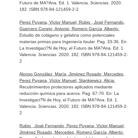
Futuro de MA?Ana
. Ed. 1. Valencia. 3ciencias. 2020.
182. ISBN 978-84-121459-2-2
Perez Puyana, Víctor Manuel, Rubio , José Fernando,
Guerrero Conejo, Antonio, Romero García, Alberto:
Estudio de colágeno y gelatina como potenciales
materias primas para Ingeniería tisular. Pag. 33-36.
En:
La Investigaci?N de Hoy, el Futuro de MA?Ana
. Ed. 1.
Valencia. 3ciencias. 2020. 182. ISBN 978-84-121459-2-
2
Alonso González, María, Jiménez Rosado, Mercedes,
Perez Puyana, Víctor Manuel, Stankiewicz, Alicja:
Recubrimientos protectores aplicados mediante
reducción química para aceros. Pag. 67-70.
En: La
Investigaci?N de Hoy, el Futuro de MA?Ana
. Ed. 1.
Valencia. 3ciencias. 2020. 182. ISBN 978-84-121459-2-
2
Rubio , José Fernando, Perez Puyana, Víctor Manuel,
Jiménez Rosado, Mercedes, Romero García, Alberto: