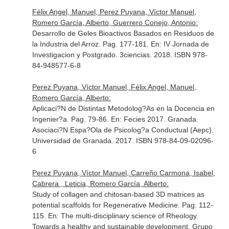
Félix Angel, Manuel, Perez Puyana, Víctor Manuel,
Romero García, Alberto, Guerrero Conejo, Antonio:
Desarrollo de Geles Bioactivos Basados en Residuos de
la Industria del Arroz. Pag. 177-181.
En: IV Jornada de
Investigacion y Postgrado
. 3ciencias. 2018. ISBN 978-
84-948577-6-8
Perez Puyana, Víctor Manuel, Félix Angel, Manuel,
Romero García, Alberto:
Aplicaci?N de Distintas Metodolog?As en la Docencia en
Ingenier?a. Pag. 79-86.
En: Fecies 2017
. Granada.
Asociaci?N Espa?Ola de Psicolog?a Conductual (Aepc).
Universidad de Granada. 2017. ISBN 978-84-09-02096-
6
Perez Puyana, Víctor Manuel, Carreño Carmona, Isabel,
Cabrera , Leticia, Romero García, Alberto:
Study of collagen and chitosan-based 3D matrices as
potential scaffolds for Regenerative Medicine. Pag. 112-
115.
En: The multi-disciplinary science of Rheology.
Towards a healthy and sustainable development
. Grupo