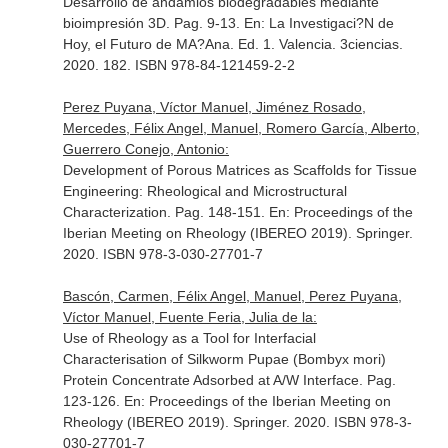
Desarrollo de andamios biodegradables mediante
bioimpresión 3D. Pag. 9-13.
En: La Investigaci?N de
Hoy, el Futuro de MA?Ana
. Ed. 1. Valencia. 3ciencias.
2020. 182. ISBN 978-84-121459-2-2
Perez Puyana, Víctor Manuel, Jiménez Rosado,
Mercedes, Félix Angel, Manuel, Romero García, Alberto,
Guerrero Conejo, Antonio:
Development of Porous Matrices as Scaffolds for Tissue
Engineering: Rheological and Microstructural
Characterization. Pag. 148-151.
En: Proceedings of the
Iberian Meeting on Rheology (IBEREO 2019)
. Springer.
2020. ISBN 978-3-030-27701-7
Bascón, Carmen, Félix Angel, Manuel, Perez Puyana,
Víctor Manuel, Fuente Feria, Julia de la:
Use of Rheology as a Tool for Interfacial
Characterisation of Silkworm Pupae (Bombyx mori)
Protein Concentrate Adsorbed at A/W Interface. Pag.
123-126.
En: Proceedings of the Iberian Meeting on
Rheology (IBEREO 2019)
. Springer. 2020. ISBN 978-3-
030-27701-7