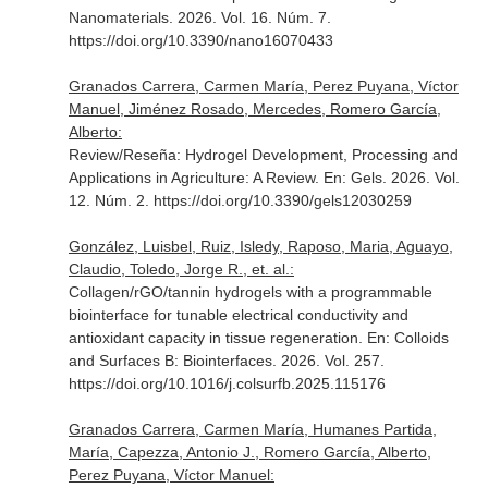
Nanomaterials
. 2026. Vol. 16. Núm. 7.
https://doi.org/10.3390/nano16070433
Granados Carrera, Carmen María, Perez Puyana, Víctor
Manuel, Jiménez Rosado, Mercedes, Romero García,
Alberto:
Review/Reseña: Hydrogel Development, Processing and
Applications in Agriculture: A Review.
En: Gels
. 2026. Vol.
12. Núm. 2. https://doi.org/10.3390/gels12030259
González, Luisbel, Ruiz, Isledy, Raposo, Maria, Aguayo,
Claudio, Toledo, Jorge R., et. al.:
Collagen/rGO/tannin hydrogels with a programmable
biointerface for tunable electrical conductivity and
antioxidant capacity in tissue regeneration.
En: Colloids
and Surfaces B: Biointerfaces
. 2026. Vol. 257.
https://doi.org/10.1016/j.colsurfb.2025.115176
Granados Carrera, Carmen María, Humanes Partida,
María, Capezza, Antonio J., Romero García, Alberto,
Perez Puyana, Víctor Manuel: